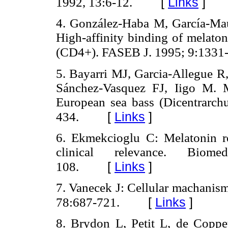
[
Links
]
1992, 13:6-12.
4. González-Haba M, García-Mau
High-affinity binding of melato
(CD4+). FASEB J. 1995; 9:1331
5. Bayarri MJ, Garcia-Allegue 
Sánchez-Vasquez FJ, Iigo M. M
European sea bass (Dicentrarchu
[
Links
]
434.
6. Ekmekcioglu C: Melatonin re
clinical relevance. Biom
[
Links
]
108.
7. Vanecek J: Cellular machanism
[
Links
]
78:687-721.
8. Brydon L, Petit L, de Coppe