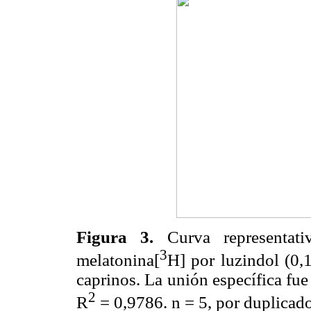
Figura 3.
Curva representat
3
melatonina[
H] por luzindol (0
caprinos.
La unión específica fue
2
R
= 0,9786. n = 5, por duplicado