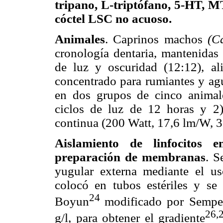
tripano, L-triptófano, 5-HT, M
cóctel LSC no acuoso.
Animales
. Caprinos machos
(C
cronología dentaria, mantenidas 
de luz y oscuridad (12:12), a
concentrado para rumiantes y a
en dos grupos de cinco animal
ciclos de luz de 12 horas y 2)
continua (200 Watt, 17,6 lm/W, 
Aislamiento de linfocitos 
preparación de membranas
. S
yugular externa mediante el u
colocó en tubos estériles y s
24
Boyun
modificado por Semper
26,
g/l, para obtener el gradiente