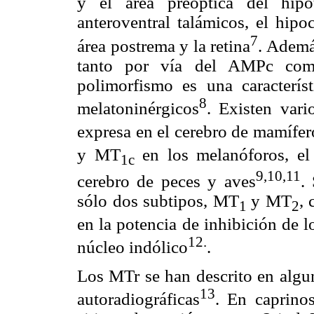
y el área preóptica del hipo
anteroventral talámicos, el hipo
7
área postrema y la retina
. Además
tanto por vía del AMPc com
polimorfismo es una característ
8
melatoninérgicos
. Existen vari
expresa en el cerebro de mamífe
y MT
en los melanóforos, el 
1c
9,10,11
cerebro de peces y aves
.
sólo dos subtipos, MT
y MT
, 
1
2
en la potencia de inhibición de 
12.
núcleo indólico
.
Los MTr se han descrito en algun
13
autoradiográficas
. En caprinos