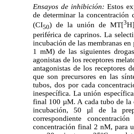
Ensayos de inhibición:
Estos exp
de determinar la concentración 
3
(CI
) de la unión de MT[
H]
50
periférica de caprinos. La selec
incubación de las membranas en p
1 mM) de las siguientes drog
agonistas de los receptores mela
antagonistas de los receptores 
que son precursores en las sín
tubos, dos por cada concentraci
inespecífica. La unión específic
final 100 µM. A cada tubo de la 
incubación, 50 µl de la pre
correspondiente concentració
concentración final 2 nM, para 