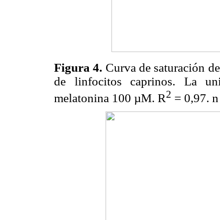
Figura 4
.
Curva de saturación de
de linfocitos caprinos. La un
2
melatonina 100
µ
M. R
= 0,97. n