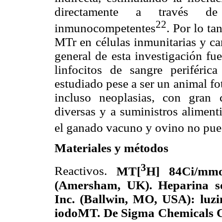
directamente a través de
22
inmunocompetentes
. Por lo ta
MTr en células inmunitarias y car
general de esta investigación fu
linfocitos de sangre periféri
estudiado pese a ser un animal fo
incluso neoplasias, con gran 
diversas y a suministros aliment
el ganado vacuno y ovino no pue
Materiales y métodos
3
Reactivos.
MT[
H] 84Ci/mmo
(Amersham, UK).
Heparina s
Inc. (Ballwin, MO, USA): luz
iodoMT. De Sigma Chemicals C