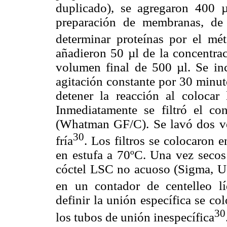
duplicado), se agregaron 400 
preparación de membranas, de 
determinar proteínas por el m
añadieron 50 µl de la concentrac
volumen final de 500 µl. Se i
agitación constante por 30 minut
detener la reacción al coloca
Inmediatamente se filtró el co
(Whatman GF/C). Se lavó dos ve
30
fría
. Los filtros se colocaron e
en estufa a 70ºC. Una vez secos
cóctel LSC no acuoso (Sigma, US
en un contador de centelleo lí
definir la unión específica se c
30
los tubos de unión inespecífica