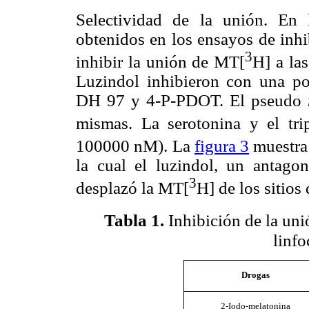
Selectividad de la unión. En
obtenidos en los ensayos de inh
3
inhibir la unión de MT[
H] a la
Luzindol inhibieron con una po
DH 97 y 4-P-PDOT. El pseudo
mismas. La serotonina y el tri
100000 nM). La
figura 3
muestra 
la cual el luzindol, un antagon
3
desplazó la MT[
H] de los sitio
Tabla
1
.
Inhibición de la un
linfo
Drogas
2-Iodo
-melatonina