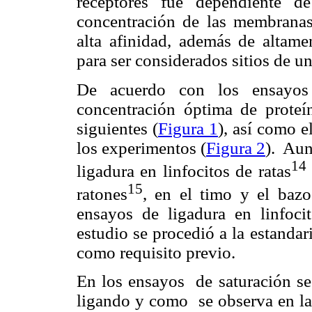
receptores fue dependiente d
concentración de las membranas.
alta afinidad, además de altamen
para ser considerados sitios de u
De acuerdo con los ensayos d
concentración óptima de prote
siguientes (
Figura 1
), así como e
los experimentos (
Figura 2
).
Aun
14
ligadura en linfocitos de ratas
15
ratones
, en el timo y el bazo
ensayos de ligadura en linfoci
estudio se procedió a la estanda
como requisito previo.
En los ensayos
de saturación se
ligando y como
se observa en l