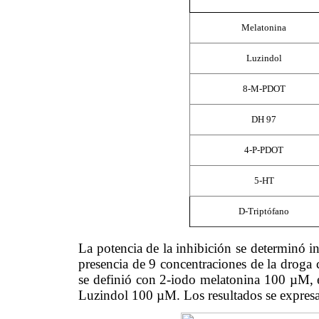
Melatonina
Luzindol
8-M-PDOT
DH 97
4-P-PDOT
5-HT
D-Triptófano
La potencia de la inhibición se determinó
presencia de 9 concentraciones de la droga
se definió con 2-iodo
melatonina
100
µ
M, 
Luzindol 100
µ
M.
Los resultados se expre