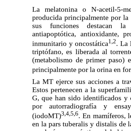
La melatonina o N-acetil-5-m
producida principalmente por la 
sus funciones destacan la 
antiapoptótica, antioxidante, p
1,2
inmunitario y oncostática
. La
triptófano, es liberada al torre
(metabolismo de primer paso) e
principalmente por la orina en f
La MT ejerce sus acciones a trav
Estos pertenecen a la superfamil
G, que han sido identificados y 
por autorradiografía y ensa
3,4,5,6
(iodoMT)
. En mamíferos, 
en la pars tuberalis y distalis de