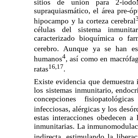
sitios de unión para 2-iodo
supraquiasmático, el área pre-ópt
hipocampo y la corteza cerebral
células del sistema inmunit
caracterizado bioquímica o fa
cerebro. Aunque ya se han est
4
humanos
, así como en macrófag
16,17
ratas
.
Existe evidencia que demuestra
los sistemas inmunitario, endocr
concepciones fisiopatológic
infecciosas, alérgicas y los desór
estas interacciones obedecen a l
inmunitarias. La inmunomodulaci
indirecta, estimulando la liber