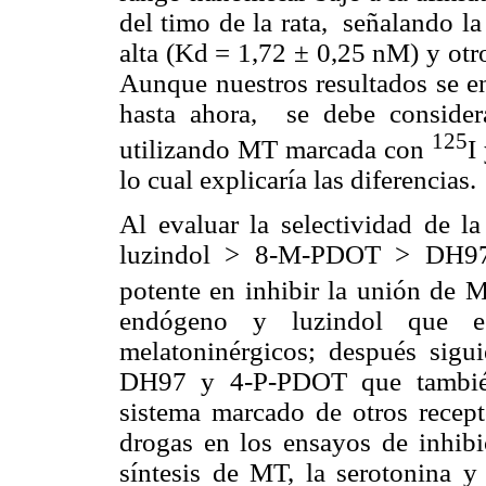
del timo de la rata,
señalando la
alta (Kd = 1,72
±
0,25 nM) y otr
Aunque nuestros resultados se e
hasta ahora,
se debe consider
125
utilizando MT marcada con
I
lo cual explicaría las diferencias.
Al evaluar la selectividad de 
luzindol > 8-M-PDOT > DH97
potente en inhibir la unión de 
endógeno y luzindol que es
melatoninérgicos; después sigu
DH97 y 4-P-PDOT que también 
sistema marcado de otros recepto
drogas en los ensayos de inhibi
síntesis de MT, la serotonina y 