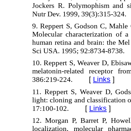
Jockers R. Polymophism and si
Nutr Dev. 1999, 39(3):315-324.
9. Reppert S, Godson C, Mahle 
Molecular characterization of a
human retina and brain: the Mel 
Sci USA. 1995; 92:8734-8738.
10. Reppert S, Weaver D, Ebisa
melatonin-related receptor fr
[
Links
]
386:219-224.
11. Reppert S, Weaver D, Godso
light: cloning and classification
[
Links
]
17:100-102.
12. Morgan P, Barret P, Howell
localization, molecular pharma