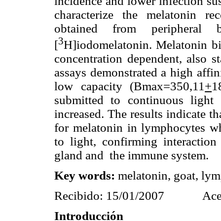
incidence and lower infection sus
characterize the melatonin r
obtained from peripheral 
3
[
H]iodomelatonin. Melatonin bi
concentration dependent, also st
assays demonstrated a high affin
low capacity (Bmax=350,11
+
1
submitted to continuous light 
increased. The results indicate th
for melatonin in lymphocytes wh
to light, confirming interacti
gland and
the immune system.
Key words:
melatonin, goat, lym
Recibido: 15/01/2007
Ace
Introducción