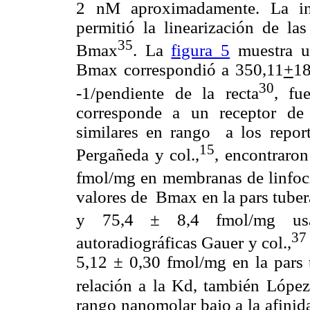
2 nM aproximadamente. La inte
permitió la linearización de la
35
Bmax
. La
figura 5
muestra un
Bmax correspondió a 350,11
+
18
30
-1/pendiente de la recta
, fu
corresponde a un receptor de 
similares en rango
a los repor
15
Pergañeda y col.,
, encontraro
fmol/mg en membranas de linfocit
valores de
Bmax en la pars tubera
y 75,4
±
8,4 fmol/mg us
37
autoradiográficas Gauer y col.,
5,12
±
0,30 fmol/mg en la pars t
relación a la Kd, también López
rango nanomolar bajo a la afini