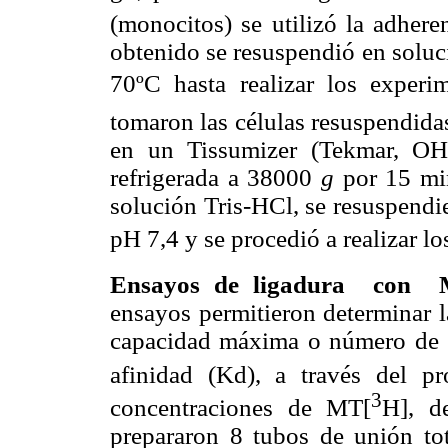
(monocitos) se utilizó la adheren
obtenido se resuspendió en solu
70ºC hasta realizar los exper
tomaron las células resuspendida
en un Tissumizer (Tekmar, OH)
refrigerada a 38000
g
por 15 min
solución Tris-HCl, se resuspend
pH 7,4 y se procedió a realizar l
Ensayos de ligadura
con
ensayos permitieron determinar las
capacidad máxima o número de s
afinidad (Kd), a través del 
3
concentraciones de MT[
H], d
prepararon 8 tubos de unión tot