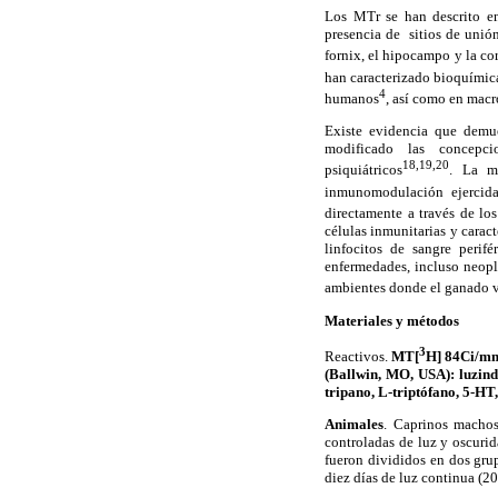
Los MTr se han descrito en
presencia de
sitios de unió
fornix, el hipocampo y la cor
han caracterizado bioquímica
4
humanos
, así como en macr
Existe evidencia que demue
modificado las concepcio
18,19,20
psiquiátricos
. La ma
inmunomodulación ejercida
directamente a través de lo
células inmunitarias y caract
linfocitos de sangre perif
enfermedades, incluso neopla
ambientes donde el ganado 
Materiales y métodos
3
Reactivos.
MT[
H] 84Ci/mm
(Ballwin, MO, USA): luzin
tripano, L-triptófano, 5-HT
Animales
. Caprinos mach
controladas de luz y oscuri
fueron divididos en dos gru
diez días de luz continua (2