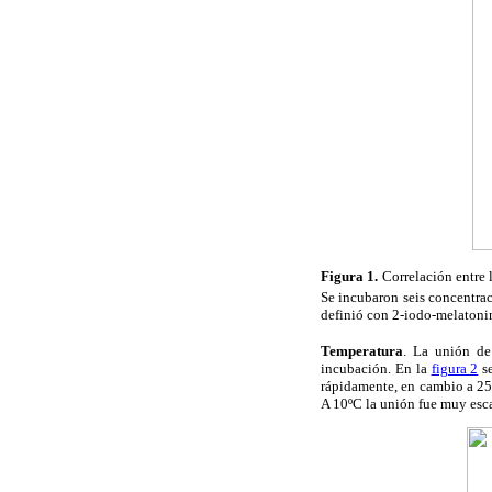
Figura 1.
Correlación entre 
Se incubaron seis concentra
definió con 2-iodo-melatoni
Temperatura
. La unión d
incubación. En la
figura 2
se
rápidamente, en cambio a 25
A 10ºC la unión fue muy esca