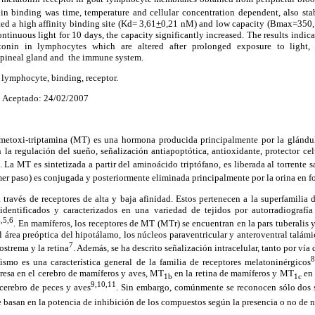
n binding was time, temperature and cellular concentration dependent, also stabl
ed a high affinity binding site (Kd= 3,61
+
0,21 nM) and low capacity (Bmax=350
ntinuous light for 10 days, the capacity significantly increased. The results indica
atonin in lymphocytes which are altered after prolonged exposure to light,
pineal gland and
the immune system.
 lymphocyte, binding, receptor.
Aceptado: 24/02/2007
metoxi-triptamina (MT) es una hormona producida principalmente por la glándul
 la regulación del sueño, señalización antiapoptótica, antioxidante, protector ce
. La MT es sintetizada a partir del aminoácido triptófano, es liberada al torrente 
er paso) es conjugada y posteriormente eliminada principalmente por la orina en 
través de receptores de alta y baja afinidad. Estos pertenecen a la superfamilia 
identificados y caracterizados en una variedad de tejidos por autorradiografí
4,5,6
. En mamíferos, los receptores de MT (MTr) se encuentran en la pars tuberalis y d
 área preóptica del hipotálamo, los núcleos paraventricular y anteroventral talámi
7
postrema y la retina
. Además, se ha descrito señalización intracelular, tanto por v
8
ismo es una característica general de la familia de receptores melatoninérgicos
presa en el cerebro de mamíferos y aves, MT
en la retina de mamíferos y MT
en 
1b
1c
9,10,11
 cerebro de peces y aves
. Sin embargo, comúnmente se reconocen sólo dos
e basan en la potencia de inhibición de los compuestos según la presencia o no de 