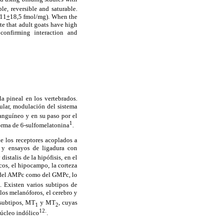
e, reversible and saturable.
,11
+
18,5 fmol/mg). When the
te that adult goats have high
 confirming interaction and
a pineal en los vertebrados.
lular, modulación del sistema
sanguíneo y en su paso por el
1
forma de 6-sulfomelatonina
.
de los receptores acoplados a
a y ensayos de ligadura con
istalis de la hipófisis, en el
cos, el hipocampo, la corteza
ía del AMPc como del GMPc, lo
. Existen varios subtipos de
los melanóforos, el cerebro y
 subtipos, MT
y MT
, cuyas
1
2
12.
núcleo indólico
.