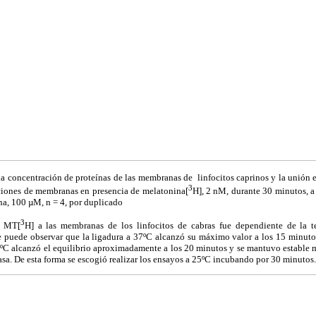
la concentración de proteínas de las membranas de
linfocitos caprinos y la unión 
3
ciones de membranas en presencia de melatonina[
H], 2 nM, durante 30 minutos, a
na, 100
µ
M
, n = 4, por duplicado
3
e MT[
H] a las membranas de los linfocitos de cabras fue dependiente de la 
 puede observar que la ligadura a 37ºC alcanzó su máximo valor a los 15 minut
ºC alcanzó el equilibrio aproximadamente a los 20 minutos y se mantuvo estable m
sa. De esta forma se escogió realizar los ensayos a 25ºC incubando por 30 minutos.