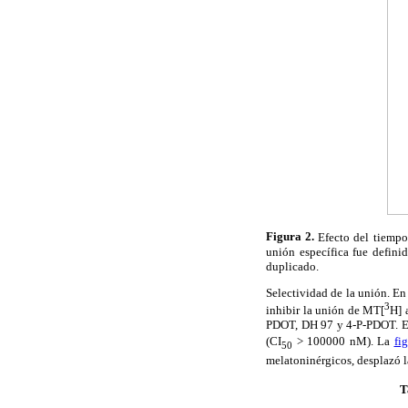
Figura 2.
Efecto del tiempo 
unión específica fue defin
duplicado.
Selectividad de la unión. En
3
inhibir la unión de MT[
H] 
PDOT, DH 97 y 4-P-PDOT. 
(CI
> 100000 nM). La
fi
50
melatoninérgicos, desplazó 
T