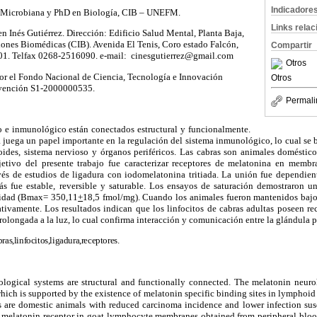
Indicadore
 Microbiana y PhD en Biología, CIB – UNEFM.
Links rela
 Inés Gutiérrez. Dirección: Edificio Salud Mental, Planta Baja,
iones Biomédicas (CIB). Avenida El Tenis, Coro estado Falcón,
Compartir
101. Telfax 0268-2516090. e-mail: cinesgutierrez@gmail.com
Otros
por el Fondo Nacional de Ciencia, Tecnología e Innovación
Otros
vención S1-2000000535.
Permali
 e inmunológico están conectados estructural y funcionalmente.
ega un papel importante en la regulación del sistema inmunológico, lo cual se ba
foides, sistema nervioso y órganos periféricos. Las cabras son animales doméstico
jetivo del presente trabajo fue caracterizar receptores de melatonina en membr
ravés de estudios de ligadura con iodomelatonina tritiada. La unión fue dependien
ás fue estable, reversible y saturable. Los ensayos de saturación demostraron un
cidad (Bmax= 350,11
+
18,5 fmol/mg). Cuando los animales fueron mantenidos bajo 
tivamente. Los resultados indican que los linfocitos de cabras adultas poseen rec
olongada a la luz, lo cual confirma interacción y comunicación entre la glándula p
ras,linfocitos,ligadura,receptores.
ogical systems are structural and functionally connected. The melatonin neur
hich is supported by the existence of melatonin specific binding sites in lymphoid 
s are domestic animals with reduced carcinoma incidence and lower infection susce
e melatonin receptor in goat lymphocyte membranes obtained from peripheral bloo