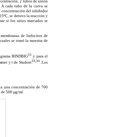
ncentración, 2 tubos de unión
. A cada tubo de la curva se
e concentración del inhibidor
25ºC, se detuvo la reacción y
ar si los sitios marcados se
n membranas de linfocitos de
 cuales se tomó la muestra de
25
 programa BINDBIG
y para el
33,34
mer y t de Student
. Los
sta una concentración de 700
s de 500 µg/ml.