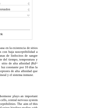
s
cionados
nk
sa en la existencia de sitios
s con baja susceptibilidad a
anas de linfocitos de sangre
te del tiempo, temperatura y
 sitio de alta afinidad (Kd=
luz constante por 10 días la
eptores de alta afinidad que
ineal y el sistema inmune.
ohormone plays an important
cells, central nervous system
ptibilities. The aim of this
d using binding studies with