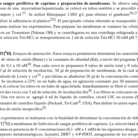
 en sangre periférica de caprinos y preparación de membranas
. Se obtuvo san
 uso de una
inyectadora heparinizada, se colocó en tubos estériles y se procedió
25
26,27
empere y col.
. Se utilizó Histopaque 1.083 g/l, para obtener el gradiente
25)
ilizó la adherencia al plástico
.
El precipitado celular obtenido se resuspendi
hasta realizar los experimentos. Para preparar las membranas se tomaron las célul
en un Tissumizer (Tekmar, OH) y se centrifugaron en una centrífuga refrigerada
e solución Tris-HCl, se resuspendieron en 1 ml de solución Tris-HCl 50 mM pH 7,4
3
T[
H]
.
Ensayos de saturación:
Estos ensayos permitieron determinar las característi
e sitios de unión (Bmax) y la constante de afinidad (Kd), a través del program
30
, de 0,1 a 10 nM
. Para cada curva se prepararon 8 tubos de unión total y 8 tub
0 µl de solución de incubación, 50 µl de preparación de membranas, de la cual s
31
 método de Lowry y col
y por último se añadieron 50 µl de la concentración corr
 Se incubaron a 25ºC en un baño de agua, en agitación constante por 30 minutos
ón al colocar los tubos en un baño de agua helada. Inmediatamente se filtró el conte
30
vó dos veces con 5 ml de solución de incubación fría
. Los filtros se colocaron e
. Una vez secos se
agregó 4 ml de líquido de centelleo, cóctel LSC no acuoso (
®
ontador de centelleo líquido (Packard, Tri-Carb
, USA). Para definir la unión espec
30
bos de unión inespecífica
.
 experimentos se realizaron con la finalidad de determinar la concentración de dif
3
MT[
H] a membranas de linfocitos de sangre periférica de caprinos. La selectividad 
anas en presencia de 9 concentraciones (0,1
nM a 1 mM) de las siguientes droga
ceptores melatoninérgicos; luzindol, DH97 y 4-P-PDOT, antagonistas de los recep