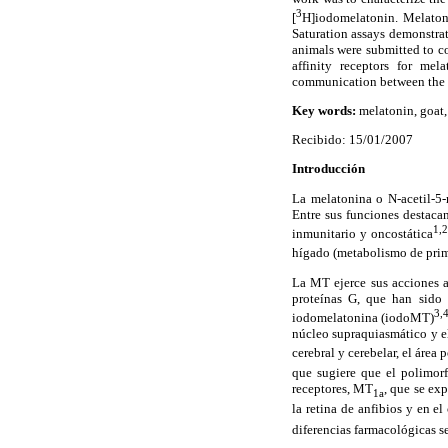
3
[
H]iodomelatonin. Melatoni
Saturation assays demonstrat
animals were submitted to co
affinity receptors for mel
communication between the 
Key words:
melatonin, goat,
Recibido: 15/01/2007
Introducción
La melatonina o N-acetil-5-
Entre sus funciones destacan
1,2
inmunitario y oncostática
hígado (metabolismo de prim
La MT ejerce sus acciones a 
proteínas G, que han sido 
3,
iodomelatonina (iodoMT)
núcleo supraquiasmático y el
cerebral y cerebelar, el área 
que sugiere que el polimorf
receptores, MT
, que se ex
1a
la retina de anfibios y en el
diferencias farmacológicas s