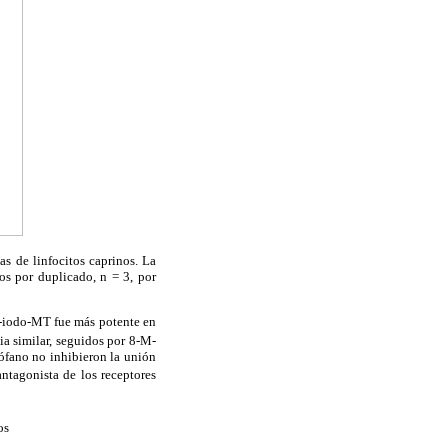
s de linfocitos caprinos. La
os por duplicado, n = 3, por
2-iodo-MT fue más potente en
a similar, seguidos por 8-M-
tófano no inhibieron la unión
ntagonista de los receptores
os