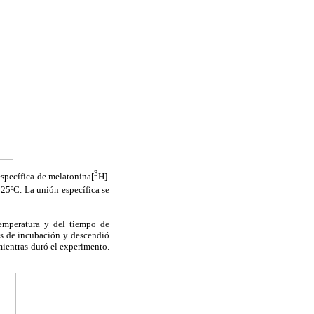
3
específica de melatonina[
H].
 25ºC. La unión específica se
temperatura y del tiempo de
os de incubación y descendió
ientras duró el experimento.