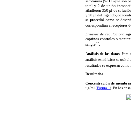
serotonina (5-HT) que son pr
total y 2 de unión inespecí
añadieron 350 µl de solución
y 50 µl del ligando, concent
se procedió como se describ
correspondían a receptores 
Ensayos de regulación:
sigu
caprinos controles o manteni
32
sangre
.
Análisis de los datos
. Para 
análisis estadístico se usó e
resultados se expresan como l
Resultados
Concentración de membra
µg/ml (
Figura 1
). En los ens