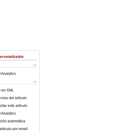
Personalizados
 Analytics
lo en XML
cias del artículo
itar este artículo
 Analytics
ción automática
articulo por email