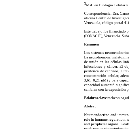
3
MsC en Biología Celular y
Correspondencia: Dra. Carmen
oficina Centro de Investigac
Venezuela, código postal 4
Este trabajo fue financiado 
(FONACIT), Venezuela. Sub
Resumen
Los sistemas neuroendocrino
La neurohomona melatonina ju
de unión en las células lin
infecciones y cáncer. El ob
periférica de caprinos, a t
concentración celular, adem
3,61
+
0,21 nM) y baja capa
capacidad aumentó significa
cambian con la exposición pr
Palabras clave:
melatonina,cab
Abstrat
Neuroendocrine and immunol
role in immune regulation, w
and peripheral organs. Goat
work was to characterize th