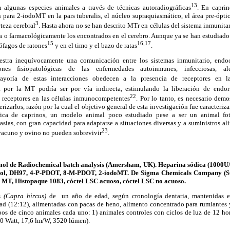
13
 algunas especies animales a través de técnicas autoradiográficas
. En caprin
n para 2-iodoMT en la pars tuberalis, el núcleo supraquiasmático, el área pre-óptic
3
teza cerebral
. Hasta ahora no se han descrito MTr en células del sistema inmunita
 o farmacológicamente los encontrados en el cerebro. Aunque ya se han estudiado e
15
16,17
ófagos de ratones
y en el timo y el bazo de ratas
.
stra inequívocamente una comunicación entre los sistemas inmunitario, endo
nes fisiopatológicas de las enfermedades autoinmunes, infecciosas, a
yoría de estas interacciones obedecen a la presencia de receptores en la
 por la MT podría ser por vía indirecta, estimulando la liberación de endor
22
s receptores en las células inmunocompetentes
. Por lo tanto, es necesario dem
erizarlos, razón por la cual el objetivo general de esta investigación fue caracteriz
érica de caprinos, un modelo animal poco estudiado pese a ser un animal foto
sias, con gran capacidad para adaptarse a situaciones diversas y a suministros ali
23
vacuno y ovino no pueden sobrevivir
.
ol de Radiochemical batch analysis (Amersham, UK).
Heparina sódica (1000U/
dol, DH97, 4-P-PDOT, 8-M-PDOT, 2-iodoMT. De Sigma Chemicals Company (St
, MT, Histopaque 1083, cóctel LSC acuoso, cóctel LSC no acuoso.
os
(Capra hircus)
de
un año de edad, según cronología dentaria, mantenidas e
dad (12:12), alimentadas con pacas de heno, alimento concentrado para rumiantes
pos de cinco animales cada uno: 1) animales controles con ciclos de luz de 12 hor
00 Watt, 17,6 lm/W, 3520 lúmen).