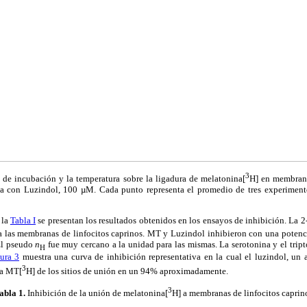
3
de incubación y la temperatura sobre la ligadura de melatonina[
H] en membrana
ida con Luzindol, 100
µ
M. Cada punto representa el promedio de tres experiment
 la
Tabla I
se presentan los resultados obtenidos en los ensayos de inhibición. La 
a las membranas de linfocitos caprinos. MT y Luzindol inhibieron con una potenci
El pseudo
n
fue muy cercano a la unidad para las mismas. La serotonina y el trip
H
gura 3
muestra una curva de inhibición representativa en la cual el luzindol, un a
3
la MT[
H] de los sitios de unión en un 94% aproximadamente.
3
abla
1
.
Inhibición de la unión de
melatonina[
H] a membranas de linfocitos caprin