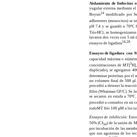
Aislamiento de linfocitos
yugular externa mediante el
24
Boyun
modificado por S
adherentes (monocitos) se ut
pH 7,4 y se guardó a 70ºC 
Tris-HCl, se homogenizaron 
lavaron dos veces con 5 ml d
16,28
ensayos de ligadura
.
Ensayos de ligadura
con
M
capacidad máxima o número d
3
concentraciones de MT[
H]
duplicado), se agregaron 40
determinar proteínas por el
un volumen final de 500 µl.
procedió a detener la reacci
filtro (Whatman GF/C). Se la
se secaron en estufa a 70ºC
procedió a contarlos en un c
iodoMT frío 100 µM a los tu
Ensayos de inhibición:
Estos
50% (CI
) de la unión de 
50
por incubación de las membr
que son agonistas de los re