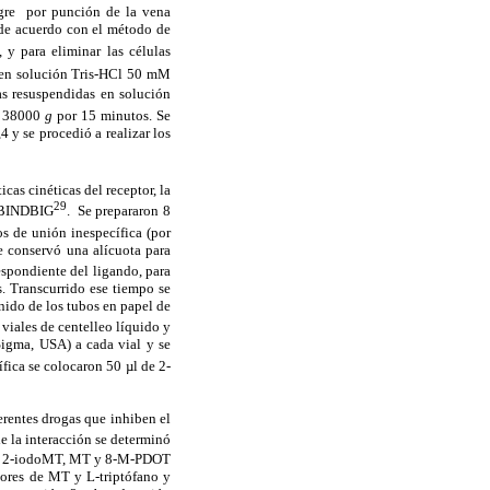
gre
por punción de la vena
 de acuerdo con el método de
, y para eliminar las células
ó en solución Tris-HCl 50 mM
as resuspendidas en solución
 a 38000
g
por 15 minutos. Se
 y se procedió a realizar los
cas cinéticas del receptor, la
29
a BINDBIG
.
Se prepararon 8
os de unión inespecífica (por
e conservó una alícuota para
espondiente del ligando, para
. Transcurrido ese tiempo se
nido de los tubos en papel de
n viales de centelleo líquido y
Sigma, USA) a cada vial y se
ífica se colocaron 50 µl de 2-
erentes drogas que inhiben el
de la interacción se determinó
s: 2-iodoMT, MT y 8-M-PDOT
tores de MT y L-triptófano y