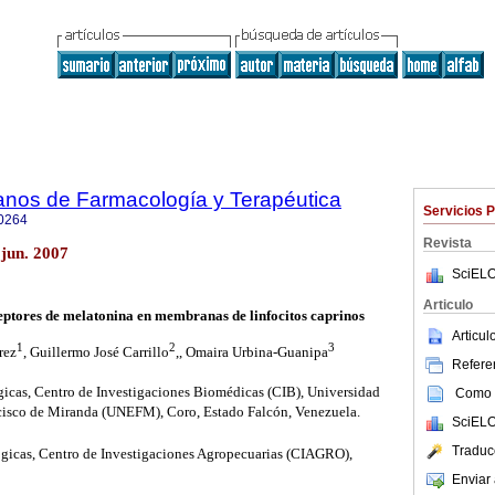
anos de Farmacología y Terapéutica
Servicios 
0264
Revista
jun. 2007
SciELO
Articulo
eptores de melatonina en membranas de linfocitos caprinos
Articu
1
2
3
rez
, Guillermo José Carrillo
,, Omaira Urbina-Guanipa
Referen
gicas, Centro de Investigaciones Biomédicas (CIB), Universidad
Como c
cisco de Miranda (UNEFM), Coro, Estado Falcón, Venezuela.
SciELO
Traduc
lógicas, Centro de Investigaciones Agropecuarias (CIAGRO),
Enviar 