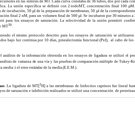
ecursores en las síntesis de MT. Cada curva constaba de 36 tubos, dos por cada co
fica. La unión específica se definió con 2-iodoMT, concentración final 100 µM
 de incubación, 50 µl de la preparación de membranas, 50 µl de la correspondient
ración final 2 nM, para un volumen final de 500 µl. Se incubaron por 30 minutos a 
ió para los ensayos de saturación. La selectividad de la unión permitió confirm
30
de MT
.
iendo el mismo protocolo descrito para los ensayos de saturación se utilizaro
dos bajo luz continua por 10 días, pinealectomía funcional (Pxf),
al cabo de los
el análisis de la información obtenida en los ensayos de ligadura se utilizó el
l análisis de varianza de una vía y las pruebas de comparación múltiple de Tukey-Kra
a media ± el error estándar de la media (E.E.M.).
3
nas
. La ligadura de MT[
H] a las membranas de linfocitos caprinos fue lineal ha
ayos de saturación e inhibición realizados se utilizó una concentración
de proteína