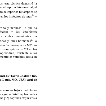
os, esta técnica demostró la
a, el septum lateromedial, el
rio de caprinos ni tampoco se
14
n los linfocitos de ratas
y
crino y nervioso, lo que ha
lérgicas y los desórdenes
s células inmunitarias. La
21
finas y otras hormonas
o
ostrar la presencia de MTr en
ar los receptores de MT en los
periódico, resistente a las
menticios variables, hasta en
ml). De Tocris Cookson Inc.
. Louis, MO, USA): azul de
n corrales bajo condiciones
 y agua
ad libitum
, los cuales
as y 2) caprinos expuestos a