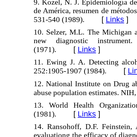
9. Kozel, N. J. Epidemiología d
de América, resumen de métodos 
[
Links
]
531-540 (1989).
10. Selzer, M.L. The Michigan al
new diagnostic instrument
[
Links
]
(1971).
11. Ewing J. A. Detecting alc
[
Li
252:1905-1907 (1984).
12. National Institute on Drug 
abuse population estimates. NIH,
13. World Health Organizatio
[
Links
]
(1981).
14. Ransohoff, D.F. Feinstein,
evaluationg the efficacy of diagn