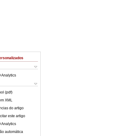
ersonalizados
 Analytics
ol (pdf)
 em XML
cias do artigo
itar este artigo
 Analytics
ão automática