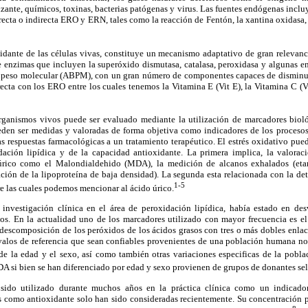
izante, químicos, toxinas, bacterias patógenas y virus. Las fuentes endógenas incl
ecta o indirecta ERO y ERN, tales como la reacción de Fentón, la xantina oxidasa, l
idante de las células vivas, constituye un mecanismo adaptativo de gran relevanc
e enzimas que incluyen la superóxido dismutasa, catalasa, peroxidasa y algunas e
o peso molecular (ABPM), con un gran número de componentes capaces de disminu
irecta con los ERO entre los cuales tenemos la Vitamina E (Vit E), la Vitamina C (Vi
organismos vivos puede ser evaluado mediante la utilización de marcadores bioló
eden ser medidas y valoradas de forma objetiva como indicadores de los procesos
s respuestas farmacológicas a un tratamiento terapéutico. El estrés oxidativo pued
ación lipídica y de la capacidad antioxidante. La primera implica, la valorac
itúrico como el Malondialdehido (MDA), la medición de alcanos exhalados (et
ción de la lipoproteína de baja densidad). La segunda esta relacionada con la de
1-5
e las cuales podemos mencionar al ácido úrico.
investigación clínica en el área de peroxidación lipídica, había estado en des
os. En la actualidad uno de los marcadores utilizado con mayor frecuencia es e
 descomposición de los peróxidos de los ácidos grasos con tres o más dobles enla
ervalos de referencia que sean confiables provenientes de una población humana n
de la edad y el sexo, así como también otras variaciones especificas de la pobla
DA si bien se han diferenciado por edad y sexo provienen de grupos de donantes se
 sido utilizado durante muchos años en la práctica clínica como un indicado
s como antioxidante solo han sido consideradas recientemente. Su concentración 