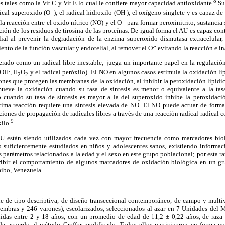
8
es tales como la Vit C y Vit E lo cual le confiere mayor capacidad antioxidante.
Su 
.-
.
dical superoxido (O
), el radical hidroxilo (OH
), el oxígeno singlete y es capaz de
.-
la reacción entre el oxido nítrico (NO) y el O
para formar peroxinitrito, sustanci
ción de los residuos de tirosina de las proteínas. De igual forma el AU es capaz con
ial al prevenir la degradación de la enzima superoxido dismutasa extracelular
.-
nto de la función vascular y endotelial, al remover el O
evitando la reacción e i
erado como un radical libre inestable; juega un importante papel en la regulació
.
 OH
, H
O
y el radical peróxilo). El NO en algunos casos estimula la oxidación li
2
2
nes que protegen las membranas de la oxidación, al inhibir la peroxidación lipídi
ueve la oxidación cuando su tasa de síntesis es menor o equivalente a la tasa
o cuando su tasa de síntesis es mayor a la del superoxido inhibe la peroxidació
ima reacción requiere una síntesis elevada de NO. El NO puede actuar de forma 
cciones de propagación de radicales libres a través de una reacción radical-radical 
9
xilo.
 están siendo utilizados cada vez con mayor frecuencia como marcadores bioló
o suficientemente estudiados en niños y adolescentes sanos, existiendo informac
 parámetros relacionados a la edad y el sexo en este grupo poblacional; por esta ra
cribir el comportamiento de algunos marcadores de oxidación biológica en un g
aibo, Venezuela.
ue de tipo descriptiva, de diseño transeccional contemporáneo, de campo y multi
embras y 246 varones), escolarizados, seleccionados al azar en 7 Unidades del
idas entre 2 y 18 años, con un promedio de edad de 11,2 ± 0,22 años, de raza 
s de acuerdo al método Graffar modificado. Todos ellos participaron en forma vo