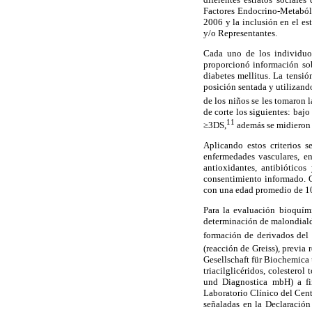
Factores Endocrino-Metabóli
2006 y la inclusión en el es
y/o Representantes.
Cada uno de los individuos
proporcionó información sob
diabetes mellitus. La tensió
posición sentada y utilizand
de los niños se les tomaron 
de corte los siguientes: ba
11
≥3DS,
además se midieron l
Aplicando estos criterios s
enfermedades vasculares, en
antioxidantes, antibiótico
consentimiento informado. 
con una edad promedio de 10,
Para la evaluación bioquím
determinación de malondiald
formación de derivados del 
(reacción de Greiss), previa 
Gesellschaft für Biochemica 
triacilglicéridos, colester
und Diagnostica mbH) a fi
Laboratorio Clínico del Cen
señaladas en la Declaració