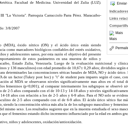
etética. Facultad de Medicina. Universidad del Zulia (LUZ).
Enviar 
Indicadore
II "La Victoria". Parroquia Carracciolo Parra Pérez. Maracaibo-
Links rela
Compartilh
do: 3/8/2007
Mais
Mais
o (MDA), óxido nítrico (ON) y el ácido úrico están siendo
Permali
ncia como marcadores biológicos confiables del estrés oxidativo,
ños y adolescentes sanos, por esta razón el objetivo del presente
omportamiento de estos parámetros en una muestra de niños y
caibo, Estado Zulia, Venezuela. Luego de la evaluación nutricional y clínic
inos y 136 masculinos) con edad promedio de 10,67± 0,29 años; divididos según el 
ara determinarles las concentraciones séricas basales de MDA, NO y ácido úrico. Pa
A de un factor (Tukey post hoc) y "t" de student para impares según el caso, con
lación al MDA se observaron niveles significativamente mas altos en el total d
los femeninos (p<0,001); al comparar internamente los subgrupos se observó ni
no de 2-5 años comparado con el de 10-13 y 14-18 años y niveles significativament
14-18 años con relación a los de 2-5 años y 6-9 años. Para el NO solo se eviden
culino de 2-5 años comparado con el de 6-9 años. El ácido úrico sérico fue má
, siendo la concentración sérica más alta la de los subgrupo masculino y femenin
 del mismo sexo. Los resultados sugieren que en la muestra estudiada el sexo mas
os que el femenino estando dicho incremento influenciado por la edad en ambos gru
ativo, niños y adolescentes, oxidación/antioxidación.