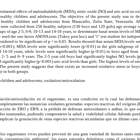
etrimental effects of malondialdehyde (MDA), nitric oxide (NO) and uric acid on oxid
healthy children and adolescents. The objective of the present study was to de
 healthy children and adolescents from Maracaibo, Zulia State, Venezuela. Aft
were collected from 256 healthy subjects (136 boys and 120 girls) age average o
oups of age 2-5, 6-9, 10-13 and 14-18 years, to determinate basal serum levels of M
ere used the one factor ANOVA tests (Tukey post hoc) and "t" test student for indep
onsidered to be significant of p < to 0,05. Results showed that serum MDA levels wer
p<0.001); MDA levels were significantly lower (p<0.01) in the girls subgroup o
 14-18 years, while levels were significantly higher (p<0.01) in boys aged fro
2- 5 and 6- 9 years. The 2-5 year old boys had significantly higher NO levels (p
significantly higher (p<0.001) uric acid levels than girls. The highest levels of ur
The present study suggests that there exists an increased oxidative stress in boy
ge in both groups.
, children and adolescents, oxidation/antioxidation.
ación/antioxidación en el organismo, es una condición en la cual las defensas
ompletamente las sustancias oxidantes generadas -especies reactivas del oxígeno (
cción de ERO y ERN, a la pérdida de defensas antioxidantes o ambas, lo que oc
idos insaturados, pudiendo comprometer la salud y viabilidad celular. Además pue
implican la generación de otras especies reactivas secundarias que en último caso
n los organismos vivos pueden provenir de una gran variedad de fuentes tanto e
la contaminación ambiental, los gases naturales deletéreos como el oxígeno hip