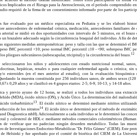
cos Implicados en el Riesgo para la Aterosclerosis, en el período comprendido ent
tudio requirió de la firma de un consentimiento informado por parte de los partici
 fue evaluado por un médico especialista en Pediatra y se les elaboró histori
re antecedentes de enfermedad crónica, medicación, antecedentes familiares de
n arterial se midió en dos oportunidades con intervalo de 5 minutos, en el brazo
o un brazalete adecuado según la circunferencia braquial del individuo. A fin de det
las siguientes medidas antropométricas: peso y talla con las que se determinó el I
jo peso IMC percentil <10; peso normal IMC percentil ≥10 - <90; sobrepeso IMC p
12
os pliegues subcutáneos (subescapular, tricipital) y la circunferencia del brazo.
e seleccionaron los niños y adolescentes con estado nutricional normal, sanos,
docrinas, hepáticas, renales o para cualquier enfermedad aguda o crónica; sin
s y/o esteroides (en el mes anterior al estudio), con la evaluación bioquímica
Quedando la muestra constituida por 256 individuos sanos, de ambos sexos (120
67± 0,29 años y se clasificó en 4 grupos etarios: 2-5; 6-9; 10-13; y 14-18 años.
ica y previo ayuno de 12 horas, se realizó a todos los individuos una extracci
ehído (MDA), óxido nítrico (ON), y Acido Úrico. La determinación del malondiald
13
ácido tiobarbitúrico
. El óxido nítrico se determinó mediante nitritos utilizan
14
reducción de los nitratos
. El ácido úrico se determinó por el método de enzimát
und Diagnostica mbH). Adicionalmente a cada individuo se le determinó las concen
ol total y colesterol de HDL-c mediante métodos comerciales colorimétricos (Human
n de verificar que no padecían ningún desorden metabólico. Todas las muestr
tro de Investigaciones Endocrino-Metabólicas "Dr. Félix Gómez" (CIEM). Este prot
n de Helsinki y fue aprobado por el comité de bioética del CIEM de La Univers