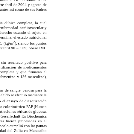
re abril de 2004 y agosto de
pantes así como de sus Padres
a clínica completa, la cual
 enfermedad cardiovascular y
 derecho estando el sujeto en
erminar el estado nutricional
2
MC (kg/m
), siendo los puntos
ercentil 90 – 3DS; obeso IMC
 sin resultado positivo para
 utilización de medicamentos
 completa y que firmaran el
 femenino y 136 masculino),
ón de sangre venosa para la
ehído se efectuó mediante la
do el ensayo de diazotización
ico colorimétrico PAP (Human
traciones séricas de glucosa,
 Gesellschaft für Biochemica
as fueron procesadas en el
ocolo cumplió con las pautas
idad del Zulia en Maracaibo