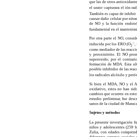
que las de otros antioxidant
el urato- capturara el ión ra
También es capaz de inhibir 
causar daño celular por nitra
de NO y la función endotel
fundamental en el mantenimie
Por otra parte el NO, consid
.-
inducida por los ERO (O
,
2
como mediador de las reaccio
y peroxinitrito. El NO prom
superoxido; por el contrari
formación de MDA. Esta ult
posible inhibidor de las rea
los radicales alcóxilo y peró
Si bien el MDA, NO y el AU
oxidativo, estos no han sid
cambios que ocurren en estos
estudio preliminar, fue des
sanos de la ciudad de Marac
Sujetos y métodos
La presente investigación f
niños y adolescentes (259 h
Zulia, con edades comprend
diferentes estratos sociale