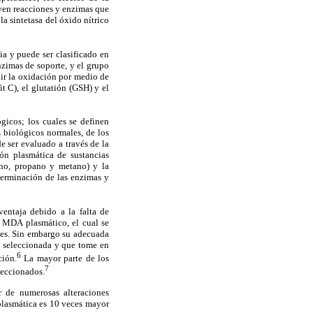
uyen reacciones y enzimas que
a sintetasa del óxido nítrico
ia y puede ser clasificado en
nzimas de soporte, y el grupo
ir la oxidación por medio de
t C), el glutatión (GSH) y el
gicos; los cuales se definen
 biológicos normales, de los
e ser evaluado a través de la
ión plasmática de sustancias
ano, propano y metano) y la
terminación de las enzimas y
ventaja debido a la falta de
l MDA plasmático, el cual se
ces. Sin embargo su adecuada
o seleccionada y que tome en
6
ción.
La mayor parte de los
7
leccionados.
r de numerosas alteraciones
plasmática es 10 veces mayor