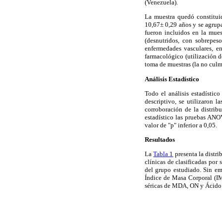
(Venezuela).
La muestra quedó constitu
10,67± 0,29 años y se agrupa
fueron incluidos en la mues
(desnutridos, con sobrepeso
enfermedades vasculares, en
farmacológico (utilización d
toma de muestras (la no culm
Análisis Estadístico
Todo el análisis estadístic
descriptivo, se utilizaron l
corroboración de la distrib
estadístico las pruebas ANO
valor de "p" inferior a 0,05.
Resultados
La
Tabla 1
presenta la distri
clínicas de clasificadas por
del grupo estudiado. Sin emb
Índice de Masa Corporal (IM
séricas de MDA, ON y Ácido 