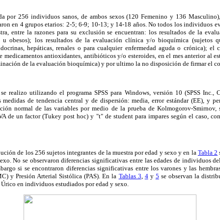
ida por 256 individuos sanos, de ambos sexos (120 Femenino y 136 Masculino)
ron en 4 grupos etarios: 2-5; 6-9; 10-13; y 14-18 años. No todos los individuos ev
tra, entre la razones para su exclusión se encuentran: los resultados de la evalu
 u obesos); los resultados de la evaluación clínica y/o bioquímica (sujetos q
docrinas, hepáticas, renales o para cualquier enfermedad aguda o crónica); el
e medicamentos antioxidantes, antibióticos y/o esteroides, en el mes anterior al e
inación de la evaluación bioquímica) y por ultimo la no disposición de firmar el 
o se realizo utilizando el programa SPSS para Windows, versión 10 (SPSS Inc., Ch
as medidas de tendencia central y de dispersión: media, error estándar (EE), y per
ución normal de las variables por medio de la prueba de Kolmogorov-Smirnov, se
VA de un factor (Tukey post hoc) y "t" de student para impares según el caso, con
bución de los 256 sujetos integrantes de la muestra por edad y sexo y en la
Tabla 2
 sexo. No se observaron diferencias significativas entre las edades de individuos 
argo si se encontraron diferencias significativas entre los varones y las hembras 
C) y Presión Arterial Sistólica (PAS). En la
Tablas 3
,
4
y
5
se observan la distrib
Úrico en individuos estudiados por edad y sexo.