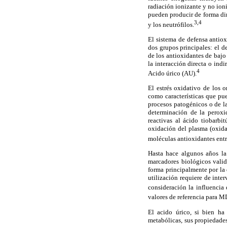
radiación ionizante y no ion
pueden producir de forma dir
3,4
y los neutrófilos.
El sistema de defensa antiox
dos grupos principales: el d
de los antioxidantes de baj
la interacción directa o ind
4
Acido úrico (AU).
El estrés oxidativo de los 
como características que pu
procesos patogénicos o de la
determinación de la peroxid
reactivas al ácido tiobarb
oxidación del plasma (oxida
moléculas antioxidantes entr
Hasta hace algunos años la 
marcadores biológicos valid
forma principalmente por la
utilización requiere de int
consideración la influencia 
valores de referencia para M
El acido úrico, si bien ha
metabólicas, sus propiedade