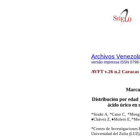
Archivos Venezol
versão impressa
ISSN
0798
AVFT v.26 n.2 Caracas
Marcad
Distribución por edad
ácido úrico en
*Souki A, *Cano C, *Mengua
♦
Chávez Z,
♦
Molero E, *Me
*Centro de Investigaciones 
Universidad del Zulia (LUZ)