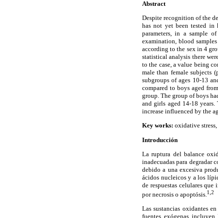
Abstract
Despite recognition of the d
has not yet been tested in 
parameters, in a sample of
examination, blood samples 
according to the sex in 4 gr
statistical analysis there w
to the case, a value being c
male than female subjects (
subgroups of ages 10-13 and
compared to boys aged from 
group. The group of boys had 
and girls aged 14-18 years. 
increase influenced by the a
Key works:
oxidative stress
Introducción
La ruptura del balance oxid
inadecuadas para degradar c
debido a una excesiva produ
ácidos nucleicos y a los líp
de respuestas celulares que 
1,2
por necrosis o apoptósis.
Las sustancias oxidantes e
fuentes exógenas incluyen 