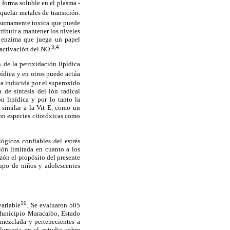
forma soluble en el plasma -
 quelar metales de transición.
a sumamente toxica que puede
tribuir a mantener los niveles
, enzima que juega un papel
3,4
nactivación del NO.
n de la peroxidación lipídica
pídica y en otros puede actúa
ca inducida por el superoxido
 de síntesis del ión radical
n lipídica y por lo tanto la
similar a la Vit E, como un
con especies citotóxicas como
gicos confiables del estrés
ión limitada en cuanto a los
zón el propósito del presente
rupo de niños y adolescentes
10
variable
. Se evaluaron 505
 Municipio Maracaibo, Estado
mezclada y pertenecientes a
luntaria en el estudio sobre