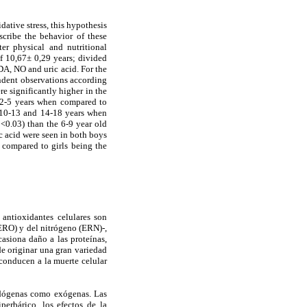
ative stress, this hypothesis
scribe the behavior of these
er physical and nutritional
f 10,67± 0,29 years; divided
DA, NO and uric acid. For the
endent observations according
e significantly higher in the
f 2-5 years when compared to
m 10-13 and 14-18 years when
<0.03) than the 6-9 year old
ic acid were seen in both boys
s compared to girls being the
 antioxidantes celulares son
ERO) y del nitrógeno (ERN)-,
asiona daño a las proteínas,
de originar una gran variedad
 conducen a la muerte celular
ndógenas como exógenas. Las
erbárico, los efectos de la