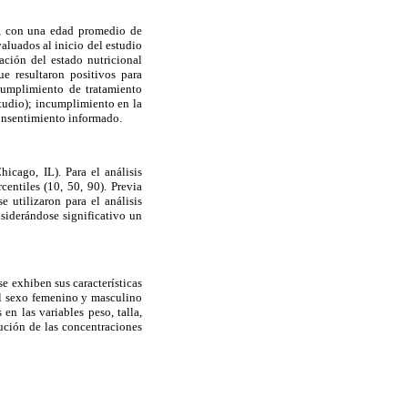
, con una edad promedio de
aluados al inicio del estudio
ación del estado nutricional
ue resultaron positivos para
 cumplimiento de tratamiento
studio); incumplimiento en la
consentimiento informado.
icago, IL). Para el análisis
centiles (10, 50, 90). Previa
 utilizaron para el análisis
siderándose significativo un
se exhiben sus características
del sexo femenino y masculino
en las variables peso, talla,
ución de las concentraciones