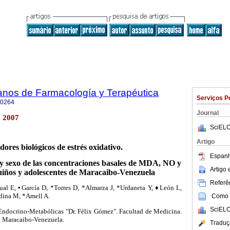
anos de Farmacología y Terapéutica
Serviços P
-0264
Journal
 2007
SciELO
Artigo
ores biológicos de estrés oxidativo.
Espanh
 y sexo de las concentraciones basales de MDA, NO y
Artigo
 niños y adolescentes de Maracaibo-Venezuela
Referên
l E, ▪García D, *Torres D, *Almarza J, *Urdaneta Y,
♦
León L,
dina M, *Amell A.
Como c
SciELO
Endocrino-Metabólicas "Dr. Félix Gómez". Facultad de Medicina.
. Maracaibo-Venezuela.
Traduç