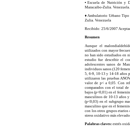
▪Escuela de Nutrición y Di
Maracaibo-Zulia. Venezuela.
♦
Ambulatorio Urbano Tipo I
Zulia. Venezuela
Recibido: 25/6/2007 Acepta
Resumen
Aunque el malondialdehíd
utilizados con mayor frecue
no han sido estudiados en ni
estudio fue describir el c
adolescentes sanos de Mara
individuos sanos (120 femen
5, 6-9, 10-13 y 14-18 años p
utilizaron las pruebas ANOV
valor de p< a 0,05. Con re
comparados con el total de 
bajos (p<0,01) en el femeni
masculinos de 10-13 años y 
(p<0,03) en el subgrupo mas
masculino que en el femenino
con los otros grupos etarios
stress oxidativo más elevad
Palabras claves:
estrés oxid