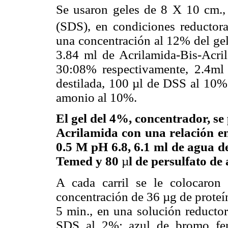
Se usaron geles de 8 X 10 cm., 
(SDS), en condiciones reductor
una concentración al 12% del gel
3.84 ml de Acrilamida-Bis-Acri
30:08% respectivamente, 2.4ml
destilada, 100 µl de DSS al 10% 
amonio al 10%.
El gel del 4%, concentrador, se
Acrilamida con una relación e
0.5 M pH 6.8, 6.1 ml de agua d
Temed y 80
µ
l de persulfato d
A cada carril se le colocaron
concentración de 36 µg de proteín
5 min., en una solución reductor
SDS al 2%; azul de bromo feno