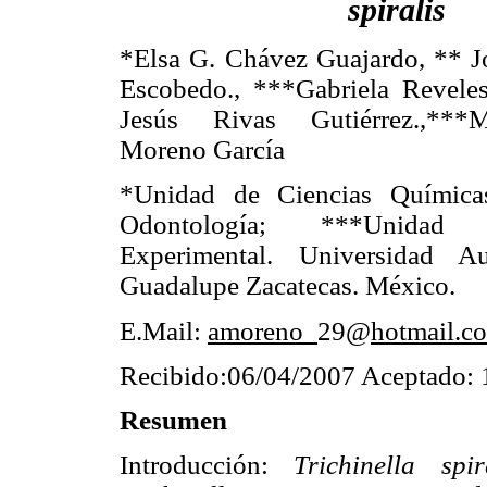
spiralis
*Elsa G. Chávez Guajardo, ** 
Escobedo., ***Gabriela Revele
Jesús Rivas Gutiérrez.,***M
Moreno García
*Unidad de Ciencias Química
Odontología; ***Unidad
Experimental. Universidad 
Guadalupe Zacatecas. México.
E.Mail:
amoreno_
29@
hotmail.c
Recibido:06/04/2007 Aceptado: 
Resumen
Introducción:
Trichinella spi