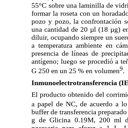
55°C sobre una laminilla de vidr
formar la roseta con un horadado
pozo y pozo, la confrontación s
una cantidad de 20 µl (18 µg) en
diluir, ocupando siempre un suero
a temperatura ambiente en cá
presencia de líneas de precipita
antígeno; luego se procedió a te
9
G 250 en un 25 % en volumen
.
Inmunoelectrotransferencia (I
El producto obtenido del corrimie
a papel de NC, de acuerdo a lo
buffer de transferencia preparad
g de Glicina 0.19M, 200 ml d
necesaria para aforar a 1 L. U