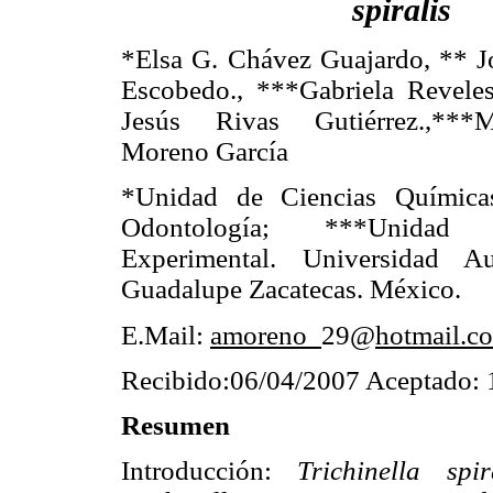
spiralis
*Elsa G. Chávez Guajardo, ** 
Escobedo., ***Gabriela Revele
Jesús Rivas Gutiérrez.,***M
Moreno García
*Unidad de Ciencias Química
Odontología; ***Unidad
Experimental. Universidad 
Guadalupe Zacatecas. México.
E.Mail:
amoreno_
29@
hotmail.c
Recibido:06/04/2007 Aceptado: 
Resumen
Introducción:
Trichinella spi