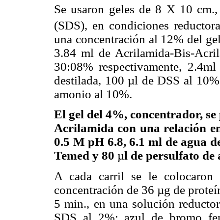
Se usaron geles de 8 X 10 cm., 
(SDS), en condiciones reductor
una concentración al 12% del gel
3.84 ml de Acrilamida-Bis-Acri
30:08% respectivamente, 2.4ml
destilada, 100 µl de DSS al 10% 
amonio al 10%.
El gel del 4%, concentrador, se
Acrilamida con una relación e
0.5 M pH 6.8, 6.1 ml de agua d
Temed y 80
µ
l de persulfato d
A cada carril se le colocaron
concentración de 36 µg de proteín
5 min., en una solución reductor
SDS al 2%; azul de bromo feno