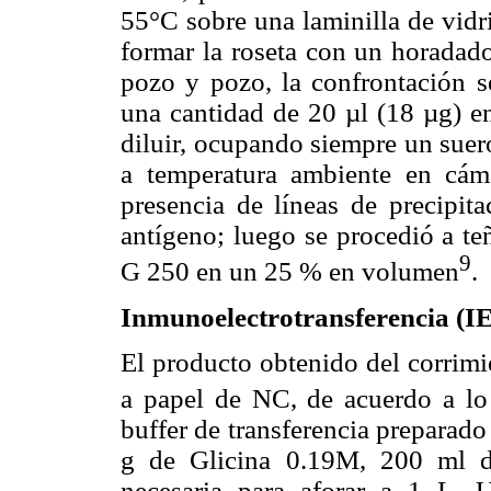
55°C sobre una laminilla de vidr
formar la roseta con un horadado
pozo y pozo, la confrontación s
una cantidad de 20 µl (18 µg) en
diluir, ocupando siempre un suero
a temperatura ambiente en cá
presencia de líneas de precipita
antígeno; luego se procedió a te
9
G 250 en un 25 % en volumen
.
Inmunoelectrotransferencia (I
El producto obtenido del corrimie
a papel de NC, de acuerdo a lo
buffer de transferencia preparad
g de Glicina 0.19M, 200 ml d
necesaria para aforar a 1 L. U