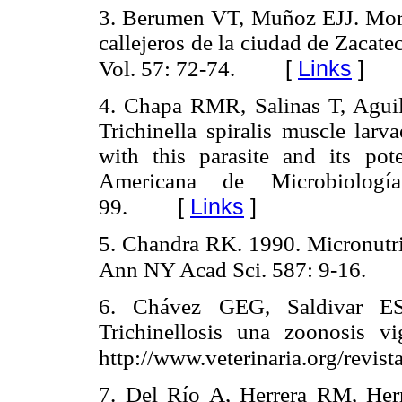
3. Berumen VT, Muñoz EJJ. More
callejeros de la ciudad de Zacat
[
Links
]
Vol. 57: 72-74.
4. Chapa RMR, Salinas T, Aguil
Trichinella spiralis muscle lar
with this parasite and its pot
Americana de Microbiologí
[
Links
]
99.
5. Chandra RK. 1990. Micronutri
Ann NY Acad Sci. 587: 9-16.
6. Chávez GEG, Saldivar 
Trichinellosis una zoonosis 
http://www.veterinaria.org/revist
7. Del Río A, Herrera RM, Herr