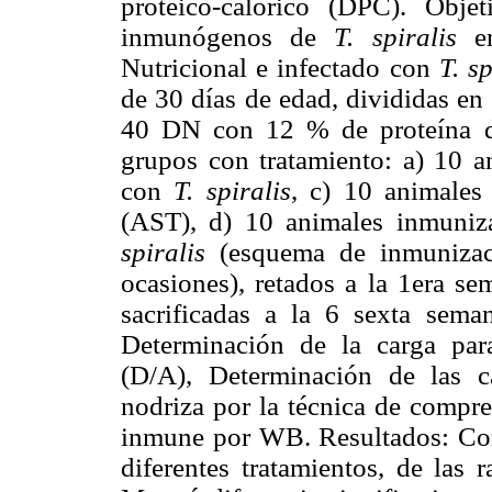
proteico-calórico (DPC). Obje
inmunógenos de
T. spiralis
en
Nutricional e infectado con
T. sp
de 30 días de edad, divididas en
40 DN con 12 % de proteína de
grupos con tratamiento: a) 10 a
con
T. spiralis
, c) 10 animales
(AST), d) 10 animales inmun
spiralis
(esquema de inmunizac
ocasiones), retados a la 1era s
sacrificadas a la 6 sexta seman
Determinación de la carga paras
(D/A), Determinación de las ca
nodriza por la técnica de compre
inmune por WB. Resultados: Con 
diferentes tratamientos, de las 