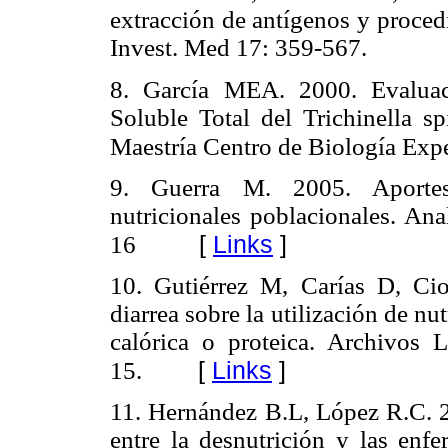
extracción de antígenos y proced
Invest. Med 17: 359-567.
8. García MEA. 2000. Evaluac
Soluble Total del Trichinella s
Maestría Centro de Biología Exp
9. Guerra M. 2005. Aportes 
nutricionales poblacionales. Ana
[
Links
]
16
10. Gutiérrez M, Carías D, Ci
diarrea sobre la utilización de nu
calórica o proteica. Archivos 
[
Links
]
15.
11. Hernández B.L, López R.C. 20
entre la desnutrición y las enfe