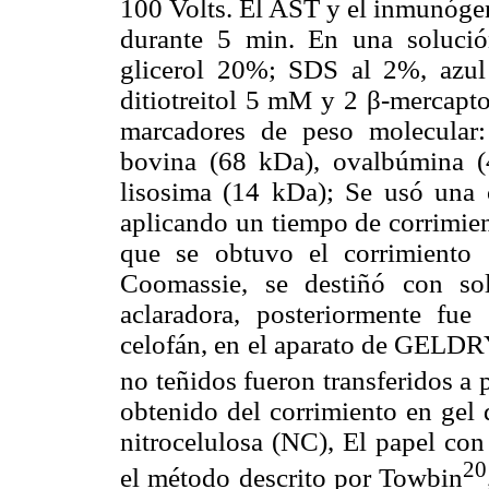
100 Volts. El AST y el inmunógen
durante 5 min. En una soluci
glicerol 20%; SDS al 2%, azu
ditiotreitol 5 mM y 2 β-mercapto
marcadores de peso molecular:
bovina (68 kDa), ovalbúmina (
lisosima (14 kDa); Se usó una
aplicando un tiempo de corrimien
que se obtuvo el corrimiento
Coomassie, se destiñó con sol
aclaradora, posteriormente fu
celofán, en el aparato de GEL
no teñidos fueron transferidos a 
obtenido del corrimiento en gel d
nitrocelulosa (NC), El papel con
20
el método descrito por Towbin