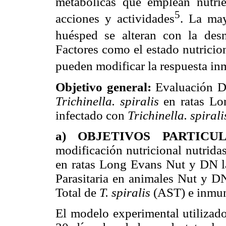
metabólicas que emplean nutrie
5
acciones y actividades
. La ma
huésped se alteran con la desn
Factores como el estado nutricio
pueden modificar la respuesta i
Objetivo general:
Evaluación De
Trichinella. spiralis
en ratas Lon
infectado con
Trichinella. spirali
a) OBJETIVOS PARTICUL
modificación nutricional nutrida
en ratas Long Evans Nut y DN l
Parasitaria en animales Nut y D
Total de
T. spiralis
(AST) e inmu
El modelo experimental utilizad