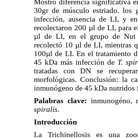
Mostró diferencia significativa 
30gr de músculo estriado. los 
infección, ausencia de LI, y en
recolectaron 200 µl de LI, para 
µl de LI, en el grupo de Nut
recolectó 10 µl de LI, mientras 
100µl de LI. En el tratamiento 
45 kDa más infección de
T. spir
tratadas con DN se recupera
morfológicas. Conclusión: la ca
inmunógeno de 45 kDa nutridos f
Palabras clave:
inmunogéno, mo
spiralis.
Introducción
La Trichinellosis es una zoo