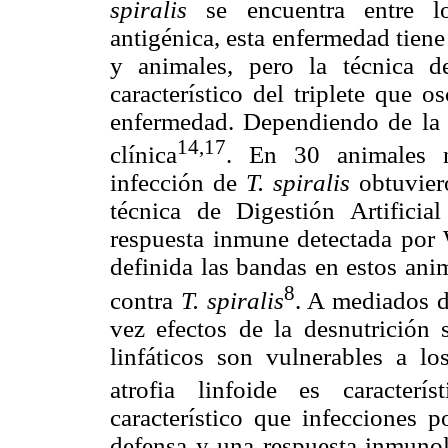
spiralis
se encuentra entre l
antigénica, esta enfermedad tien
y animales, pero la técnica 
característico del triplete que 
enfermedad. Dependiendo de la ca
14,17
clínica
. En 30 animales 
infección de
T. spiralis
obtuvier
técnica de Digestión Artifici
respuesta inmune detectada por
definida las bandas en estos ani
8
contra
T. spiralis
. A mediados d
vez efectos de la desnutrición s
linfáticos son vulnerables a lo
atrofia linfoide es caracterí
característico que infecciones 
defensa y una respuesta inmunol