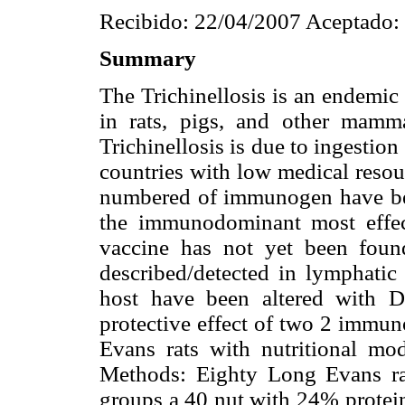
Recibido: 22/04/2007 Aceptado:
Summary
The Trichinellosis is an endemic
in rats, pigs, and other mamm
Trichinellosis is due to ingestio
countries with low medical resou
numbered of immunogen have be
the immunodominant most effec
vaccine has not yet been foun
described/detected in lymphati
host have been altered with D
protective effect of two 2 immu
Evans rats with nutritional mo
Methods: Eighty Long Evans ra
groups a 40 nut with 24% protei