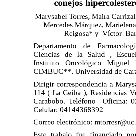
conejos hipercoleste
Marysabel Torres, Maira Carrizale
Mercedes Márquez, Marielen
Reigosa* y
Víctor
Bar
Departamento de Farmacologí
Ciencias de
la Salud
, Escuel
Instituto Oncológico Miguel 
CIMBUC**, Universidad de Cara
Dirigir correspondencia a Marys
114 (
La Ceiba
), Residencias V
Carabobo. Teléfono
Oficina: 
Celular: 04144368392
Correo electrónico: mtorresr@uc
Este trabajo fue financiado 