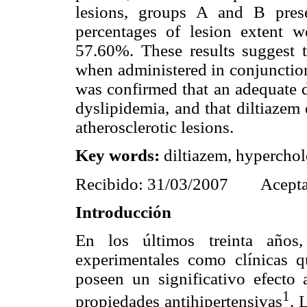
lesions, groups A and B pres
percentages of lesion extent
57.60%. These results suggest th
when administered in conjunction
was confirmed that an adequate d
dyslipidemia, and that diltiazem
atherosclerotic lesions.
Key words:
diltiazem, hyperchole
Recibido: 31/03/2007
Acept
Introducción
En los últimos treinta años
experimentales como clínicas q
poseen un significativo efecto a
1
propiedades antihipertensivas
. 