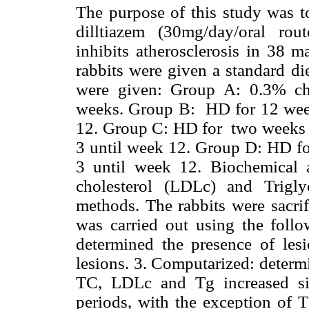
The purpose of this study was t
dilltiazem (30mg/day/oral rou
inhibits atherosclerosis in 38 m
rabbits were given a standard di
were given: Group A: 0.3% cho
weeks. Group B:
HD for 12 wee
12. Group C: HD for
two weeks
3 until week 12. Group D: HD fo
3 until week 12. Biochemical 
cholesterol (LDLc) and Trigl
methods. The rabbits were sacrif
was carried out using the foll
determined the presence of lesi
lesions. 3. Computarized: determ
TC, LDLc and Tg increased sign
periods, with the exception of T