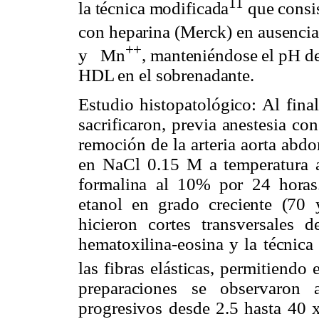
11
la técnica modificada
que consis
con heparina (Merck) en ausenci
++
y
Mn
, manteniéndose el pH d
HDL en el sobrenadante.
Estudio histopatológico: Al fina
sacrificaron, previa anestesia c
remoción de la arteria aorta abd
en NaCl
0.15 M
a temperatura a
formalina al 10% por 24 horas.
etanol en grado creciente (70 
hicieron cortes transversales 
hematoxilina-eosina y la técnica
las fibras elásticas, permitiendo
preparaciones se observaron
progresivos desde 2.5 hasta 40 x