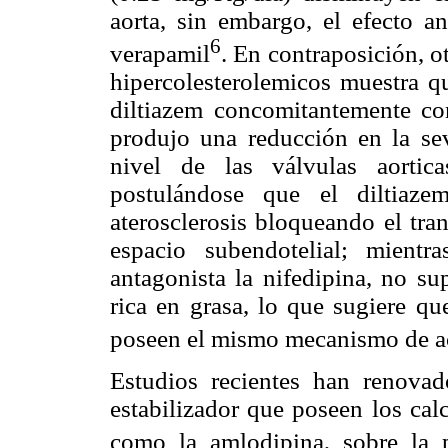
aorta, sin embargo, el efecto a
6
verapamil
. En contraposición, o
hipercolesterolemicos muestra q
diltiazem concomitantemente con
produjo una reducción en la seve
nivel de las válvulas aortica
postulándose que el diltiaze
aterosclerosis bloqueando el tra
espacio subendotelial; mientr
antagonista la nifedipina, no su
rica en grasa, lo que sugiere qu
poseen el mismo mecanismo de a
Estudios recientes han renovado
estabilizador que poseen los calc
como la amlodipina, sobre la pl