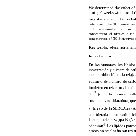
We determined the effect of 
during 6 weeks with one of t
ring stuck at superfusion ba
determined. The NO
derivatives 
9. The consumed of the olein + so
concentration of nitrates in th
concentration of NO derivatives, r
Key words:
olein, aorta, nit
Introducción
En los humanos, los lípidos
instauración y número de car
menor inhibición de la relaja
aumento de número de carbo
linoleico en relación al ácid
2+
[Ca
]i con la respuesta inf
sustancia vasodilatadora, que
y Tir295 de
la SERCA
2a (A
considerada un marcador del
factor nuclear Kappa-B (NF
4
adhesión
. Los lípidos parec
grasos esenciales fueron resis