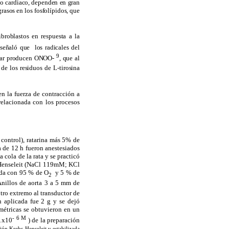
ulo cardiaco, dependen en gran
rasos en los fosfolípidos, que
ibroblastos en respuesta a la
 señaló que
los radicales del
9
ionar producen ONOO-
, que al
 de los residuos de L-tirosina
en la fuerza de contracción a
 relacionada con los procesos
control), ratarina más 5% de
a de 12 h fueron anestesiados
 cola de la rata y se practicó
s-Henseleit (NaCl 119mM; KCl
ada con 95 % de O
y 5 % de
2
nillos de aorta
3 a
5 mm
de
tro extremo al transductor de
n aplicada fue
2 g
y se dejó
ométricas se obtuvieron en un
-
6
M
(1x10
) de la preparación
ión Krebs-Henseleit y estabilizada