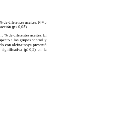
% de diferentes aceites. N = 5
racción (p< 0,05)
 5 % de diferentes aceites. El
specto a los grupos control y
tado con oleína+soya presentó
significativa (p>0,5) en la