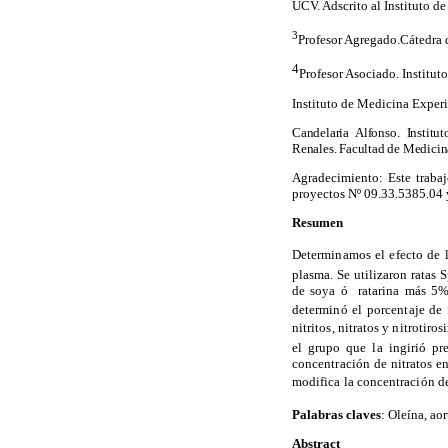
UCV. Adscrito al Instituto 
3
Profesor Agregado.Cátedra 
4
Profesor Asociado. Institu
Instituto de Medicina Exper
Candelaria Alfonso. Instit
Renales. Facultad de Medicin
Agradecimiento: Este traba
proyectos Nº 09.33.5385.04
Resumen
Determinamos el efecto de l
plasma. Se utilizaron ratas
S
de soya ó
ratarina más 5%
determinó el porcentaje de 
nitritos, nitratos y nitrotir
el grupo que la ingirió pr
concentración de nitratos e
modifica la concentración de
Palabras claves
: Oleína, aor
Abstract