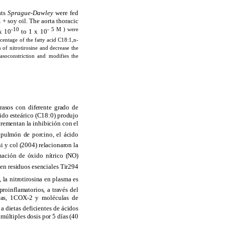
ats
Sprague-Dawley
were fed
+ soy oil. The aorta thoracic
-10
-
5
M
) were
 x 10
to 1 x 10
rcentage of the fatty acid C18:1,n-
 of nitrotirosine and decrease the
asoconstriction and modifies the
rasos con diferente grado de
ido esteárico (C18:0) produjo
crementan la inhibición con el
l pulmón de porcino, el ácido
hi y col (2004) relacionaron la
rmación de óxido nítrico (NO
)
 en residuos esenciales Tir294
 la nitrotirosina en plasma es
proinflamatorios, a través del
icas, 1COX-2 y moléculas de
a dietas deficientes de ácidos
 múltiples dosis por 5 días (40