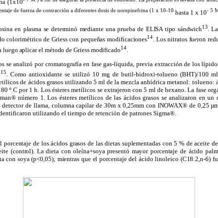
ina (1x10
ntaje de fuerza de contracción a diferentes dosis de norepinefrina (1 x 10
-10
-
5
hasta 1 x 10
13
rosina en plasma se determinó mediante una prueba de ELISA tipo sándwich
. L
14
o colorimétrico de Griess con pequeñas modificaciones
. Los nitratos fueron red
14
ra luego aplicar el método de Griess modificado
.
os se analizó por cromatografía en fase gas-líquida, previa extracción de los lípi
15
a
. Como antioxidante se utilizó 10 mg de butil-hidroxi-tolueno (BHT)/100 ml 
metílicos de ácidos grasos utilizando 5 ml de la mezcla anhídrica metanol: tolueno:
a 80 º C por 1 h. Los ésteres metílicos se extrajeron con 5 ml de hexano. La fase or
tman® número 1. Los ésteres metílicos de las ácidos grasos se analizaron en un
detector de llama, columna capilar de 30m x 0,25mm con INOWAX® de 0,25 µm 
 identificaron utilizando el tiempo de retención de patrones Sigma®.
l porcentaje de los ácidos grasos de las dietas suplementadas con 5 % de aceite d
ite (control). La dieta con oleína+soya presentó mayor porcentaje de ácido palm
eta con soya (p<0,05); mientras que el porcentaje del ácido linoleico (C18:2,n-6) f