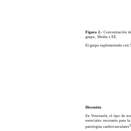
Figura 2.-
Concentración de 
grupo,
Media ± EE.
El grupo suplementado con 5 
Discusión
En Venezuela, el tipo de ac
esenciales necesario para l
1
patologías cardiovasculares