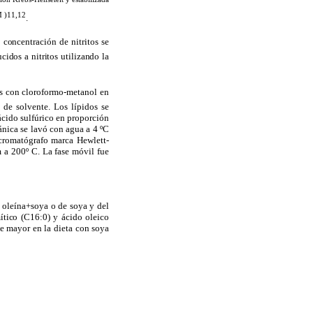
M
)
11,12
.
a concentración de nitritos se
ucidos a nitritos utilizando la
dos con cloroformo-metanol en
de solvente. Los lípidos se
 ácido sulfúrico en proporción
gánica se lavó con agua a
4 ºC
 cromatógrafo marca Hewlett-
a 200º C. La fase móvil fue
e oleína+soya o de soya y del
ítico (C16:0) y ácido oleico
ue mayor en la dieta con soya