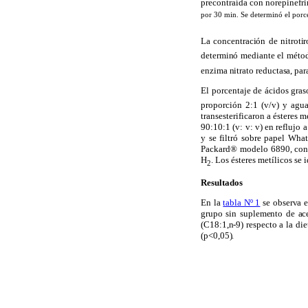
precontraída con norepinefr
por 30 min. Se determinó el porce
La concentración de nitroti
determinó mediante el métod
enzima nitrato reductasa, pa
El porcentaje de ácidos gras
proporción 2:1 (v/v) y agu
transesterificaron a ésteres 
90:10:1 (v: v: v) en reflujo 
y se filtró sobre papel Wha
Packard® modelo 6890, con 
H
. Los ésteres metílicos se
2
Resultados
En la
tabla Nº 1
se observa e
grupo sin suplemento de ace
(C18:1,n-9) respecto a la di
(p<0,05).