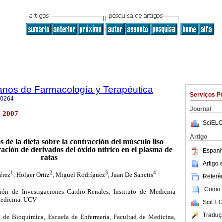
anos de Farmacología y Terapéutica
Serviços P
-0264
Journal
 2007
SciELO
Artigo
os de la dieta sobre la contracción del músculo liso
ración de derivados del óxido nítrico en el plasma de
Espanh
ratas
Artigo
1
2
3
4
érez
, Holger Ortiz
, Miguel Rodríguez
, Juan De Sanctis
Referên
Como c
ión de Investigaciones Cardio-Renales, Instituto de Medicina
Medicina. UCV
SciELO
Traduç
a de Bioquímica, Escuela de Enfermería, Facultad de Medicina,