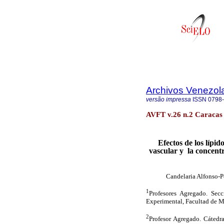
Archivos Venezol
versão impressa
ISSN
0798
AVFT v.26 n.2 Caracas
Efectos de los lípid
vascular y
la concent
Candelaria Alfonso-P
1
Profesores Agregado. Secc
Experimental, Facultad de 
2
Profesor Agregado. Cátedr