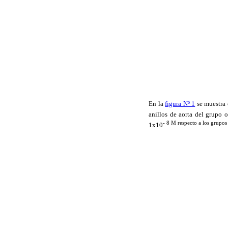
En la
figura Nº 1
se muestra e
anillos de aorta del grupo 
-
8
M
respecto a los grupos
1x10