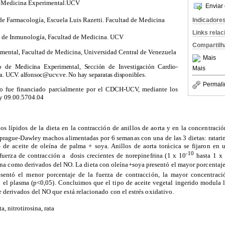
de Medicina Experimental.UCV
Enviar 
de Farmacología, Escuela Luis Razetti. Facultad de Medicina
Indicadore
Links rela
to de Inmunología, Facultad de Medicina. UCV
Compartilh
imental, Facultad de Medicina, Universidad Central de Venezuela
Mais
uto de Medicina Experimental, Sección de Investigación Cardio-
Mais
a. UCV. alfonsoc@ucv.ve. No hay separatas disponibles.
Permali
jo fue financiado parcialmente por el CDCH-UCV, mediante los
 y 09.00.5704.04
os lípidos de la dieta en la contracción de anillos de aorta y en la concentració
prague-Dawley
machos alimentadas por 6 semanas con una de las 3 dietas: ratarin
 de aceite de oleína de palma + soya. Anillos de aorta torácica se fijaron en 
-10
fuerza de contracción a
dosis crecientes de norepinefrina (1 x 10
hasta 1 x
osina como derivados del NO. La dieta
con oleína+soya presentó
el mayor porcentaje
esentó el menor porcentaje de la fuerza de contracción, la mayor concentraci
n el plasma (p<0,05). Concluimos que el tipo de aceite vegetal ingerido modula l
 derivados del NO que está relacionado con el estrés oxidativo.
ta, nitrotirosina, rata