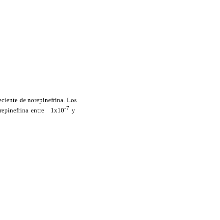
reciente de norepinefrina. Los
-7
epinefrina entre
1x10
y