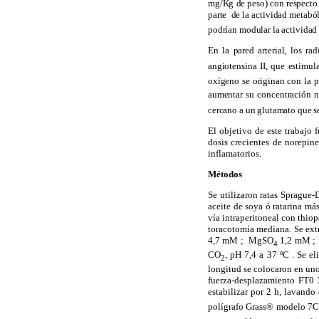
mg/Kg de peso) con respecto 
parte
de la actividad metaból
podrían modular la actividad
En la pared arterial, los ra
angiotensina II, que estimu
oxígeno se originan con la 
aumentar su concentración nit
cercano a un glutamato que se 
El objetivo de este trabajo 
dosis crecientes de norepine
inflamatorios.
Métodos
Se utilizaron ratas
Sprague-
aceite de soya ó ratarina má
vía intraperitoneal con thiop
toracotomía mediana. Se ext
4,7 mM
;
MgSO
1,2 mM
;
4
CO
, pH
7,4 a
37 ºC
. Se el
2
longitud se colocaron en uno
fuerza-desplazamiento FT0
estabilizar por 2 h, lavando
polígrafo Grass® modelo
7