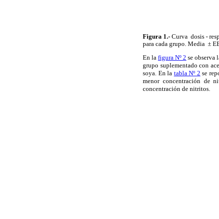
Figura 1.-
Curva
dosis - res
para cada grupo. Media
± EE
En la
figura Nº 2
se observa l
grupo suplementado con aceit
soya. En la
tabla Nº 2
se rep
menor concentración de nit
concentración de nitritos.