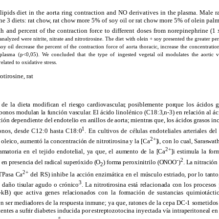
lipids diet in the aorta ring contraction and NO derivatives in the plasma. Male r
he 3 diets: rat chow, rat chow more 5% of soy oil or rat chow more 5% of olein palm 
th and percent of the contraction force to different doses from norepinephrine (1
analyzed were nitrite, nitrate and nitrotirosine. The diet with olein + soy presented the greater pe
y oil decrease the percent of the contraction force of aorta thoracic, increase the concentration
e plasma (p<0,05). We concluded that the type of ingested vegetal oil modulates the aortic v
elated to oxidative stress.
rotirosine, rat
 de la dieta modifican el riesgo cardiovascular, posiblemente porque los ácidos g
bonos modulan la función vascular. El ácido linolénico (C18:3,n-3) en relación al ác
ción dependiente del endotelio en anillos de aorta; mientras que, los ácidos grasos in
1
nos, desde C12:0 hasta C18:0
. En cultivos de células endoteliales arteriales de
2+
o oleico, aumentó la concentración de nitrotirosina y la [Ca
]i, con lo cual, Saraswat
2+
lamatoria en el tejido endotelial, ya que, el aumento de la [Ca
]i estimula la fo
-
2
 en presencia del radical superóxido (O
) forma peroxinitrilo (ONOO
)
. La nitración
2
2+
TPasa Ca
del
RS) inhibe la acción enzimática en el músculo estriado, por lo tanto,
3
 daño tisular agudo o crónico
. La nitrotirosina está relacionada con los procesos 
-kB) que activa genes relacionados con la formación de sustancias quimiotáct
en ser mediadores de la respuesta inmune; ya que, ratones de la cepa DC-1 sometidos 
tentes a sufrir diabetes inducida por estreptozotocina inyectada vía intraperitoneal en
5