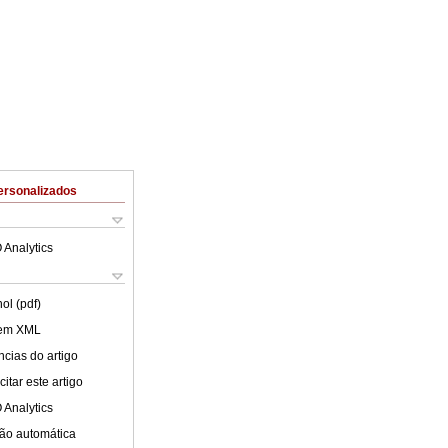
ersonalizados
 Analytics
ol (pdf)
 em XML
cias do artigo
itar este artigo
 Analytics
ão automática