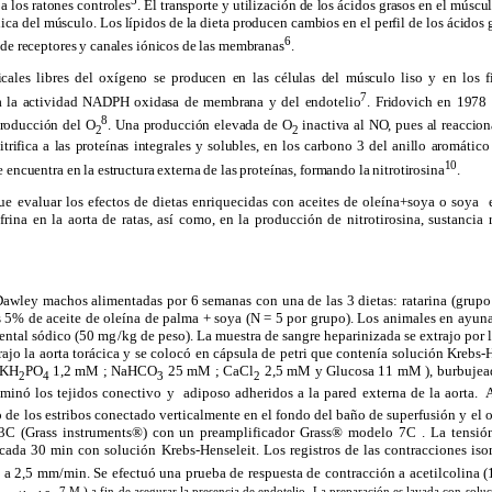
a los ratones controles
.
El transporte y utilización de los ácidos grasos en el músc
ica del músculo. Los lípidos de la dieta producen cambios en el perfil de los ácidos g
6
 de receptores y canales iónicos de las membranas
.
dicales libres del oxígeno se producen en las células del músculo liso y en los f
7
la la actividad NADPH oxidasa de membrana y del endotelio
. Fridovich en 1978
8
producción del O
. Una producción elevada de O
 inactiva al NO, pues al reacc
2
2
rifica a las proteínas integrales y solubles, en los carbono 3 del anillo aromático
10
encuentra en la estructura externa de las proteínas, formando la nitrotirosina
.
fue evaluar los efectos de dietas enriquecidas con aceites de oleína+soya o soya
frina en la aorta de ratas, así como, en la producción de nitrotirosina, sustancia
Dawley
machos alimentadas por 6 semanas con una de las 3 dietas: ratarina (grupo 
s 5% de aceite de oleína de palma + soya (N = 5 por grupo). Los animales en ayun
ental sódico (50 mg/kg de peso). La muestra de sangre heparinizada se extrajo por la
rajo la aorta torácica y se colocó en cápsula de petri que contenía solución Kreb
 KH
PO
1,2 mM
; NaHCO
25 mM
; CaCl
2,5 mM
y Glucosa
11 mM
), burbuje
2
4
3
2
iminó los tejidos conectivo y
adiposo adheridos a la pared externa de la aorta.
A
 de los estribos conectado verticalmente en el fondo del baño de superfusión y el o
3C
(Grass instruments®) con un preamplificador Grass® modelo
7C
. La tensió
 cada 30 min con solución Krebs-Henseleit. Los registros de las contracciones is
C
a 2,5 mm/min. Se efectuó una prueba de respuesta de contracción a acetilcolina 
-
7
M
) a fin de asegurar la presencia de endotelio. La preparación es lavada con soluc