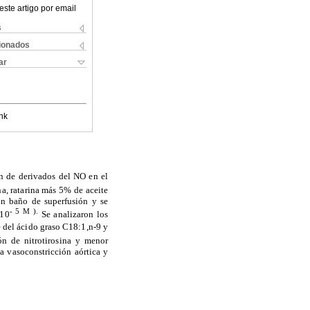
este artigo por email
s
cionados
ar
nk
n de derivados del NO en el
a, ratarina más 5% de aceite
un baño de superfusión y se
-
5
M
).
 10
Se analizaron los
 del ácido graso C18:1,n-9 y
ón de nitrotirosina y menor
a vasoconstricción aórtica y