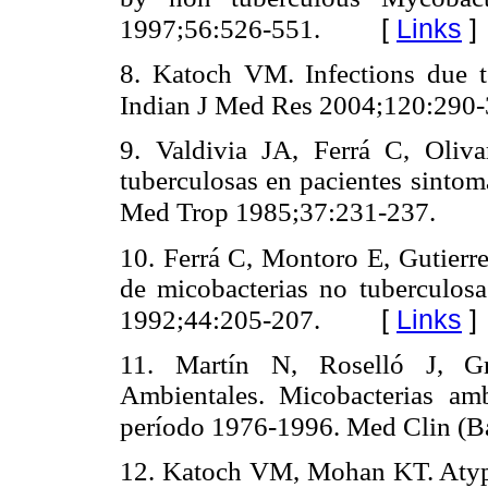
[
Links
]
1997;56:526-551.
8. Katoch VM. Infections due 
Indian J Med Res 2004;120:290-
9. Valdivia JA, Ferrá C, Oliv
tuberculosas en pacientes sinto
Med Trop 1985;37:231-237.
10. Ferrá C, Montoro E, Gutierr
de micobacterias no tuberculo
[
Links
]
1992;44:205-207.
11. Martín N, Roselló J, Gr
Ambientales. Micobacterias amb
período 1976-1996. Med Clin (B
12. Katoch VM, Mohan KT. Atypic