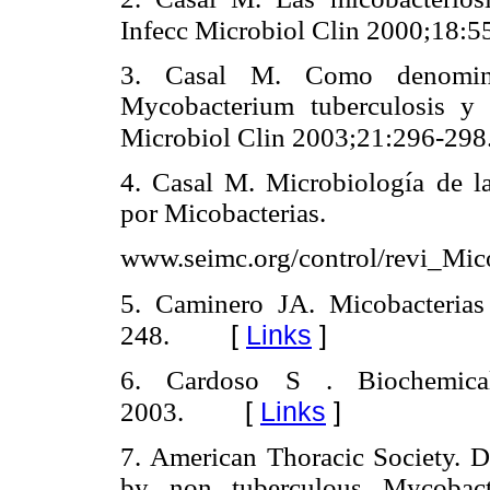
Infecc Microbiol Clin 2000;18:5
3. Casal M. Como denominar
Mycobacterium tuberculosis y
Microbiol Clin 2003;21:296-298
4. Casal M. Microbiología de l
por Micobacterias.
www.seimc.org/control/revi_Mic
5. Caminero JA. Micobacteria
[
Links
]
248.
6. Cardoso S . Biochemical
[
Links
]
2003.
7. American Thoracic Society. D
by non tuberculous Mycobac