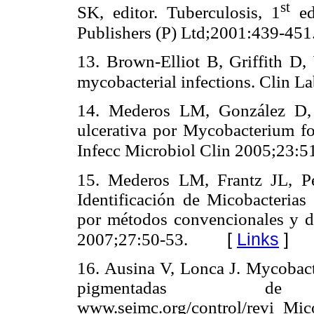
st
SK, editor. Tuberculosis, 1
ed
Publishers (P) Ltd;2001:439-451
13. Brown-Elliot B, Griffith D,
mycobacterial infections. Clin 
14. Mederos LM, González D, 
ulcerativa por Mycobacterium fo
Infecc Microbiol Clin 2005;23:5
15. Mederos LM, Frantz JL, P
Identificación de Micobacteria
por métodos convencionales y d
[
Links
]
2007;27:50-53.
16. Ausina V, Lonca J. Mycobact
pigmentadas de 
www.seimc.org/control/revi_Mic