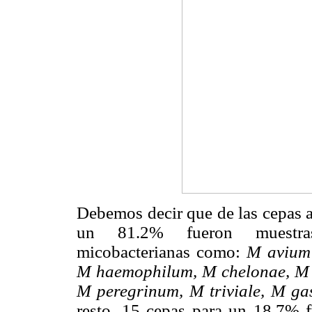
Debemos decir que de las cepas a
un 81.2% fueron muestras
micobacterianas como:
M avium 
M haemophilum, M chelonae, M 
M peregrinum, M triviale, M ga
resto, 15 cepas para un 18.7% f