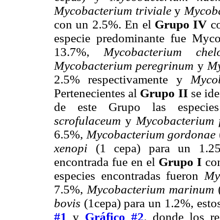
Mycobacterium triviale
y
Mycoba
con un 2.5%. En el
Grupo IV
co
especie predominante fue Myco
13.7%,
Mycobacterium chel
Mycobacterium peregrinum
y
My
2.5% respectivamente y
Myco
Pertenecientes al
Grupo II
se ide
de este Grupo las especie
scrofulaceum
y
Mycobacterium f
6.5%,
Mycobacterium gordonae
xenopi
(1 cepa) para un 1.25
encontrada fue en el
Grupo I
con
especies encontradas fueron
My
7.5%,
Mycobacterium marinum
(
bovis
(1cepa) para un 1.2%, estos
#1
y
Gráfico #2
, donde los r