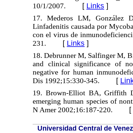
[
Links
]
10/1/2007.
17. Mederos LM, González D
Linfadenitis causada por Mycoba
con el virus de inmunodeficienc
[
Links
]
231.
18. Debrunner M, Salfinger M, B
and clinical significance of no
negative for human inmunodefic
[
Lin
Dis 1992;15:330-345.
19. Brown-Elliot BA, Griffith 
emerging human species of nontu
N Amer 2002;16:187-220.
Universidad Central de Venez