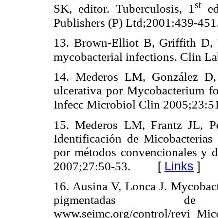
st
SK, editor. Tuberculosis, 1
ed
Publishers (P) Ltd;2001:439-451
13. Brown-Elliot B, Griffith D,
mycobacterial infections. Clin 
14. Mederos LM, González D, 
ulcerativa por Mycobacterium fo
Infecc Microbiol Clin 2005;23:5
15. Mederos LM, Frantz JL, P
Identificación de Micobacteria
por métodos convencionales y d
[
Links
]
2007;27:50-53.
16. Ausina V, Lonca J. Mycobact
pigmentadas de 
www.seimc.org/control/revi_Mic