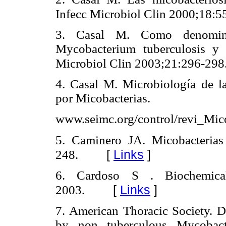
Infecc Microbiol Clin 2000;18:5
3. Casal M. Como denominar
Mycobacterium tuberculosis y
Microbiol Clin 2003;21:296-298
4. Casal M. Microbiología de l
por Micobacterias.
www.seimc.org/control/revi_Mic
5. Caminero JA. Micobacteria
[
Links
]
248.
6. Cardoso S . Biochemical
[
Links
]
2003.
7. American Thoracic Society. D
by non tuberculous Mycobac