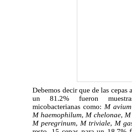
Debemos decir que de las cepas a
un 81.2% fueron muestras
micobacterianas como:
M avium 
M haemophilum, M chelonae, M 
M peregrinum, M triviale, M ga
resto, 15 cepas para un 18.7% f