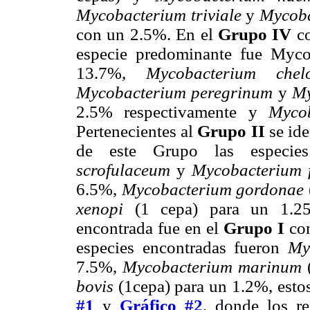
Mycobacterium triviale
y
Mycoba
con un 2.5%. En el
Grupo IV
co
especie predominante fue Myco
13.7%,
Mycobacterium chel
Mycobacterium peregrinum
y
My
2.5% respectivamente y
Myco
Pertenecientes al
Grupo II
se ide
de este Grupo las especie
scrofulaceum
y
Mycobacterium f
6.5%,
Mycobacterium gordonae
xenopi
(1 cepa) para un 1.25
encontrada fue en el
Grupo I
con
especies encontradas fueron
My
7.5%,
Mycobacterium marinum
(
bovis
(1cepa) para un 1.2%, estos
#1
y
Gráfico #2
, donde los r