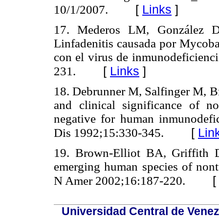
[
Links
]
10/1/2007.
17. Mederos LM, González D
Linfadenitis causada por Mycoba
con el virus de inmunodeficienc
[
Links
]
231.
18. Debrunner M, Salfinger M, B
and clinical significance of no
negative for human inmunodefic
[
Lin
Dis 1992;15:330-345.
19. Brown-Elliot BA, Griffith 
emerging human species of nontu
N Amer 2002;16:187-220.
Universidad Central de Venez