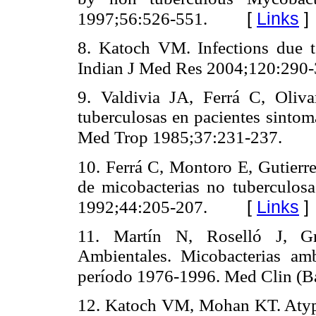
[
Links
]
1997;56:526-551.
8. Katoch VM. Infections due 
Indian J Med Res 2004;120:290-
9. Valdivia JA, Ferrá C, Oliv
tuberculosas en pacientes sinto
Med Trop 1985;37:231-237.
10. Ferrá C, Montoro E, Gutierr
de micobacterias no tuberculo
[
Links
]
1992;44:205-207.
11. Martín N, Roselló J, Gr
Ambientales. Micobacterias amb
período 1976-1996. Med Clin (B
12. Katoch VM, Mohan KT. Atypic