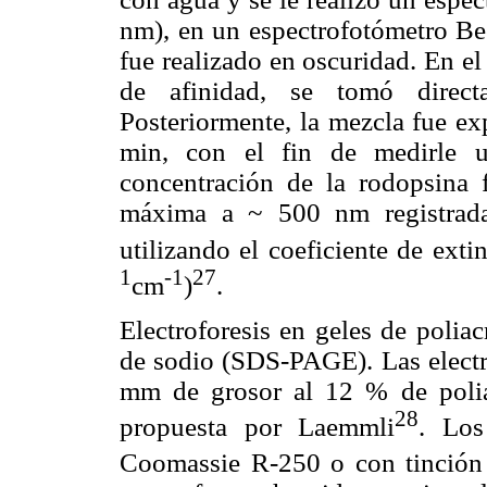
nm), en un espectrofotómetro B
fue realizado en oscuridad. En el
de afinidad, se tomó direct
Posteriormente, la mezcla fue ex
min, con el fin de medirle u
concentración de la rodopsina f
máxima a ~ 500 nm registrada
utilizando el coeficiente de ext
1
-1
27
cm
)
.
Electroforesis en geles de polia
de sodio (SDS-PAGE). Las electro
mm de grosor al 12 % de polia
28
propuesta por Laemmli
. Los
Coomassie R-250 o con tinción 