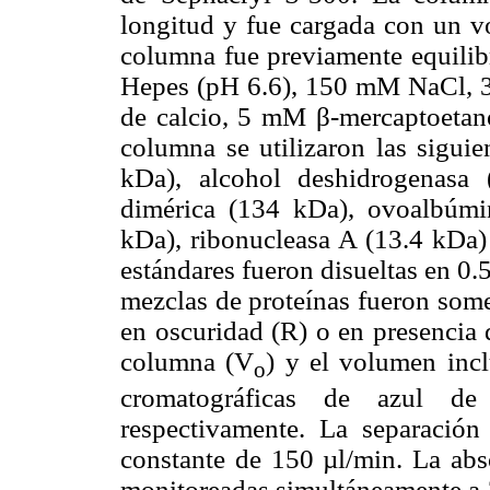
longitud y fue cargada con un vo
columna fue previamente equili
Hepes (pH 6.6), 150 mM NaCl, 
de calcio, 5 mM β-mercaptoetano
columna se utilizaron las siguie
kDa), alcohol deshidrogenasa
dimérica (134 kDa), ovoalbúmi
kDa), ribonucleasa A (13.4 kDa)
estándares fueron disueltas en 0.5
mezclas de proteínas fueron some
en oscuridad (R) o en presencia 
columna (V
) y el volumen inc
o
cromatográficas de azul de
respectivamente. La separación
constante de 150 µl/min. La abso
monitoreadas simultáneamente a 2