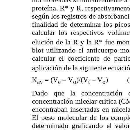
proteína, R* y R, respectivament
según los registros de absorbanc
finalidad de determinar los pico
calcular los respectivos volúm
elución de la R y la R* fue mo
blot utilizando el anticuerpo m
calcular el coeficiente de part
aplicación de la siguiente ecuaci
K
= (V
– V
)/(V
– V
) (Ec
av
e
o
t
o
Dado que la concentración
concentración micelar critica (
encontraban insertadas en micel
El peso molecular de los com
determinado graficando el valo