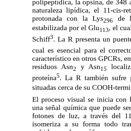
polipeptídica, la opsina, de 348
naturaleza lipídica, el 11-cis-r
protonada con la Lys
de la
296
estabilizada por el Glu
, el cu
113
3
Schiff
. La R presenta un puente
cual es esencial para el correc
característico en otros GPCRs, en 
residuos Asn
y Asn
locali
2
15
5
proteína
. La R también sufre 
situadas cerca de su COOH-termin
El proceso visual se inicia con 
una señal química que puede ser 
fotones de luz, a través del 11
isomeriza a su forma todo trans