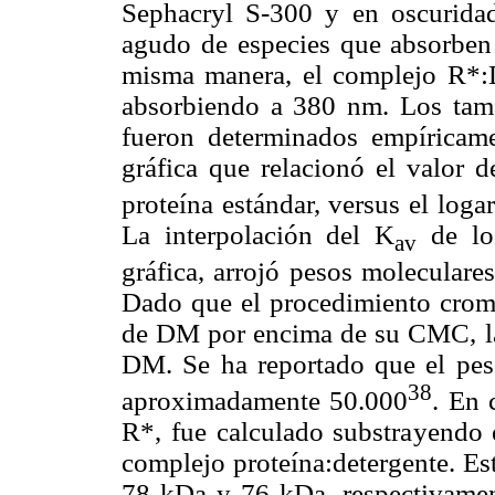
Sephacryl S-300 y en oscuridad
agudo de especies que absorben
misma manera, el complejo R*
absorbiendo a 380 nm. Los ta
fueron determinados empíricame
gráfica que relacionó el valor d
proteína estándar, versus el log
La interpolación del K
de lo
av
gráfica, arrojó pesos moleculare
Dado que el procedimiento croma
de DM por encima de su CMC, la 
DM. Se ha reportado que el pe
38
aproximadamente 50.000
. En 
R*, fue calculado substrayendo e
complejo proteína:detergente. Es
78 kDa y 76 kDa, respectivamen