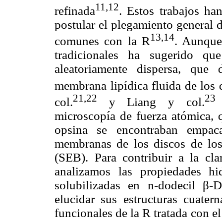
11,12
refinada
. Estos trabajos ha
postular el plegamiento general 
13,14
comunes con la R
. Aunque
tradicionales ha sugerido q
aleatoriamente dispersa, que
membrana lipídica fluida de los 
21,22
23
col.
y Liang y col.
d
microscopía de fuerza atómica, 
opsina se encontraban empac
membranas de los discos de los
(SEB). Para contribuir a la clar
analizamos las propiedades h
solubilizadas en n-dodecil β-
elucidar sus estructuras cuater
funcionales de la R tratada con e