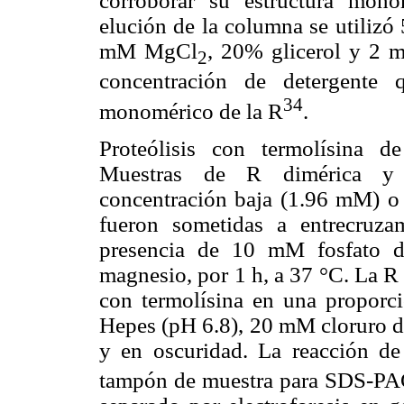
corroborar su estructura mon
elución de la columna se utili
mM MgCl
, 20% glicerol y 2
2
concentración de detergente q
34
monomérico de la R
.
Proteólisis con termolísina 
Muestras de R dimérica y 
concentración baja (1.96 mM) o
fueron sometidas a entrecru
presencia de 10 mM fosfato 
magnesio, por 1 h, a 37 °C. La R
con termolísina en una proporc
Hepes (pH 6.8), 20 mM cloruro de
y en oscuridad. La reacción de 
tampón de muestra para SDS-P