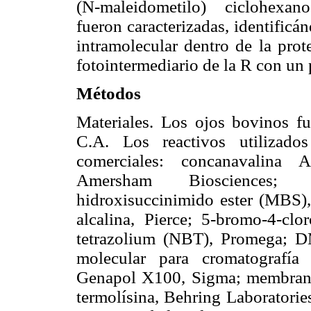
(N-maleidometilo) ciclohexan
fueron caracterizadas, identificá
intramolecular dentro de la prot
fotointermediario de la R con un
Métodos
Materiales. Los ojos bovinos f
C.A. Los reactivos utilizado
comerciales: concanavalina
Amersham Biosciences; su
hidroxisuccinimido ester (MBS),
alcalina, Pierce; 5-bromo-4-clo
tetrazolium (NBT), Promega; D
molecular para cromatografía
Genapol X100, Sigma; membranas
termolísina, Behring Laboratorie