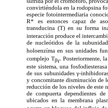
sufrida por el cromóforo, provoc
convirtiéndola en la rodopsina f
especie fotointermediaria conoci
R* es entonces capaz de asoc
transducina (T) en su forma i
interacción produce el intercamb
de nucleótidos de la subunida
holoenzíma en sus unidades fun
complejo T
. Posteriormente, la
βγ
este sistema, una fosfodiestera
de sus subunidades γ-inhibidoras
y concomitante disminución de lo
reducción de los niveles de este n
de compuerta dependientes de 
ubicados en la membrana plasm