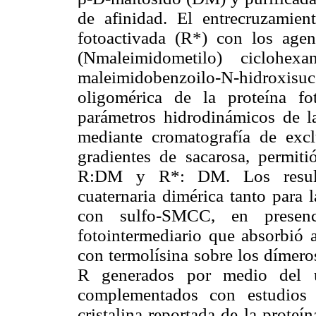
de afinidad. El entrecruzamie
fotoactivada (R*) con los agent
(Nmaleimidometilo) ciclohex
maleimidobenzoilo-N-hidroxisucc
oligomérica de la proteína fot
parámetros hidrodinámicos de 
mediante cromatografía de exc
gradientes de sacarosa, permit
R:DM y R*: DM. Los resulta
cuaternaria dimérica tanto para
con sulfo-SMCC, en presenc
fotointermediario que absorbió 
con termolísina sobre los dímer
R generados por medio del u
complementados con estudios 
cristalina reportada de la prote