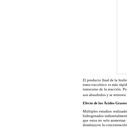
El producto final de la bioh
trans-vaccénico es más rápid
transcurso de la reacción. P
son absorbidos y se retienen 
Efecto de los Ácidos Grasos
Múltiples estudios realizad
hidrogenados industrialmente
que estos no solo aumentan l
disminuyen la concentración