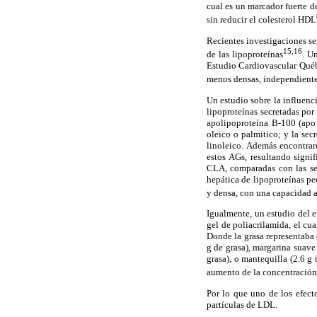
cual es un marcador fuerte d
sin reducir el colesterol HDL
Recientes investigaciones s
15,16
de las lipoproteínas
. U
Estudio Cardiovascular Qué
menos densas, independientem
Un estudio sobre la influenc
lipoproteínas secretadas po
apolipoproteína B-100 (apo
oleico o palmitico; y la se
linoleico. Además encontrar
estos AGs, resultando signi
CLA, comparadas con las sec
hepática de lipoproteínas p
y densa, con una capacidad a
Igualmente, un estudio del e
gel de poliacrilamida, el cu
Donde la grasa representaba e
g de grasa), margarina suave 
grasa), o mantequilla (2.6 g
aumento de la concentració
Por lo que uno de los efect
partículas de LDL.