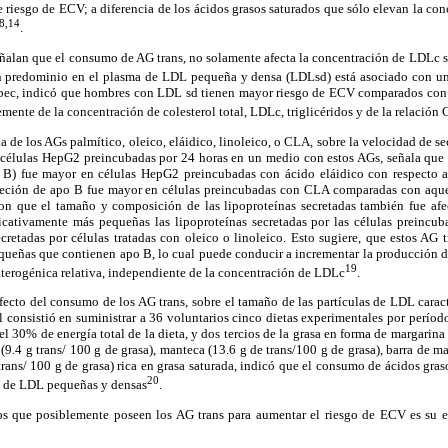
e riesgo de ECV; a diferencia de los ácidos grasos saturados que sólo elevan la co
8,14
.
eñalan que el consumo de AG trans, no solamente afecta la concentración de LDLc s
n predominio en el plasma de LDL pequeña y densa (LDLsd) está asociado con u
bec, indicó que hombres con LDL sd tienen mayor riesgo de ECV comparados co
ente de la concentración de colesterol total, LDLc, triglicéridos y de la relación
ia de los AGs palmítico, oleico, eláidico, linoleico, o CLA, sobre la velocidad de s
r células HepG2 preincubadas por 24 horas en un medio con estos AGs, señala que 
 B) fue mayor en células HepG2 preincubadas con ácido eláidico con respecto a
creción de apo B fue mayor en células preincubadas con CLA comparadas con aqu
on que el tamaño y composición de las lipoproteínas secretadas también fue afe
ficativamente más pequeñas las lipoproteínas secretadas por las células preincub
retadas por células tratadas con oleico o linoleico. Esto sugiere, que estos AG 
equeñas que contienen apo B, lo cual puede conducir a incrementar la producción 
19
terogénica relativa, independiente de la concentración de LDLc
.
fecto del consumo de los AG trans, sobre el tamaño de las partículas de LDL caract
al consistió en suministrar a 36 voluntarios cinco dietas experimentales por período
l 30% de energía total de la dieta, y dos tercios de la grasa en forma de margarina
(9.4 g trans/ 100 g de grasa), manteca (13.6 g de trans/100 g de grasa), barra de m
 trans/ 100 g de grasa) rica en grasa saturada, indicó que el consumo de ácidos gras
20
n de LDL pequeñas y densas
.
os que posiblemente poseen los AG trans para aumentar el riesgo de ECV es su e