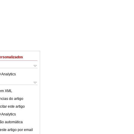
ersonalizados
 Analytics
 em XML
cias do artigo
itar este artigo
 Analytics
ão automática
este artigo por email