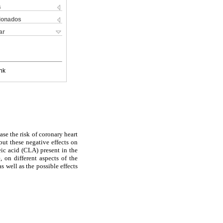
s
cionados
ar
nk
se the risk of coronary heart
but these negative effects on
eic acid (CLA) present in the
, on different aspects of the
 well as the possible effects