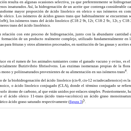
cción resulta en algunas ocasiones selectiva, ya que preferentemente se hidrogena
enos insaturados. Así, la hidrogenación de un aceite que contenga considerable ca
ransforme mayor proporción de ácido linoleico en oleico o sus isómeros en com
 de oleico. Los isómeros de ácidos grasos trans que habitualmente se encuentran 
1n9t), los isómeros trans del ácido linoleico (C18:2 9t, 12t; C18:2 9c, 12t, y C18:
eros trans del ácido linolénico.
 relación con este proceso de hidrogenación, junto con la abundante cantidad de
a formación de un producto realmente complejo, utilizado fundamentalmente en l
as para frituras y otros alimentos procesados, en sustitución de las grasas y aceites 
uce en el rumen de los animales rumiantes como el ganado vacuno y ovino, es el 
ecialmente Butirivibrio fibrisolvens. Las enzimas isomerazas propias de la flora
4
s mono y poliinsaturados provenientes de su alimentación en sus isómeros trans
.
 de la biohidrogenación del ácido linoleico (cis-9, cis-12 octadecadienoico) es la
enoico, o ácido linoleico conjugado (CLA), donde el término conjugado se refier
solo átomo de carbono, al que están unidos por enlaces simples. Posteriormente, h
e el ácido oleico 11-trans (ácido trans-vaccénico) un ácido graso monoinsatur
5
eárico ácido graso saturado respectivamente (
figura 3
)
.