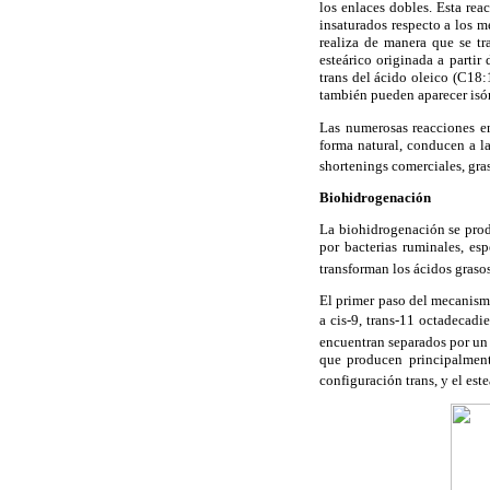
los enlaces dobles. Esta rea
insaturados respecto a los m
realiza de manera que se t
esteárico originada a partir
trans del ácido oleico (C18:
también pueden aparecer isóm
Las numerosas reacciones en
forma natural, conducen a l
shortenings comerciales, gras
Biohidrogenación
La biohidrogenación se prod
por bacterias ruminales, esp
transforman los ácidos graso
El primer paso del mecanismo
a cis-9, trans-11 octadecadi
encuentran separados por un 
que producen principalment
configuración trans, y el est