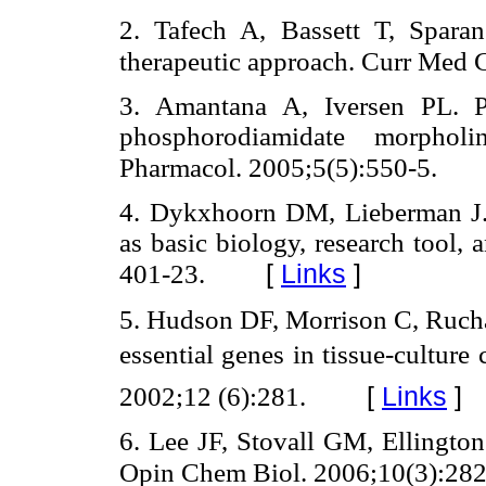
2. Tafech A, Bassett T, Spar
therapeutic approach. Curr Med 
3. Amantana A, Iversen PL. Ph
phosphorodiamidate morphol
Pharmacol. 2005;5(5):550-5.
4. Dykxhoorn DM, Lieberman J. 
as basic biology, research tool,
[
Links
]
401-23.
5. Hudson DF, Morrison C, Ruch
essential genes in tissue-culture c
[
Links
]
2002;12 (6):281.
6. Lee JF, Stovall GM, Ellingto
Opin Chem Biol. 2006;10(3):282