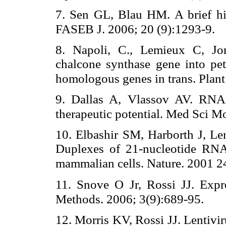
7. Sen GL, Blau HM. A brief his
FASEB J. 2006; 20 (9):1293-9.
8. Napoli, C., Lemieux C, Jor
chalcone synthase gene into petu
homologous genes in trans. Plant
9. Dallas A, Vlassov AV. RNAi
therapeutic potential. Med Sci M
10. Elbashir SM, Harborth J, Le
Duplexes of 21-nucleotide RNA
mammalian cells. Nature. 2001 2
11. Snove O Jr, Rossi JJ. Expr
Methods. 2006; 3(9):689-95.
12. Morris KV, Rossi JJ. Lentivi