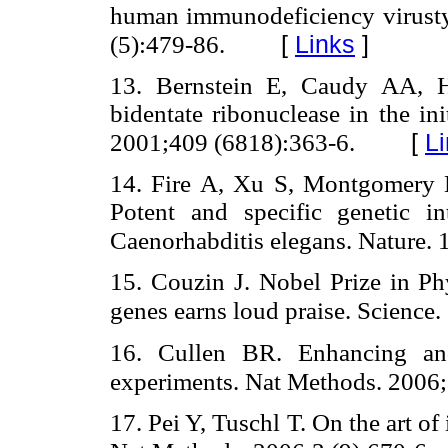
human immunodeficiency virusty
[
Links
]
(5):479-86.
13. Bernstein E, Caudy AA,
bidentate ribonuclease in the in
[
L
2001;409 (6818):363-6.
14. Fire A, Xu S, Montgomery
Potent and specific genetic i
Caenorhabditis elegans. Nature.
15. Couzin J. Nobel Prize in Ph
genes earns loud praise. Science
16. Cullen BR. Enhancing and
experiments. Nat Methods. 2006;
17. Pei Y, Tuschl T. On the art of