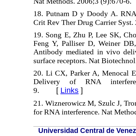
Nat Methods. 2006;3 (9):670-6.
18. Putnam D y Doody A. RNA-int
Crit Rev Ther Drug Carrier Syst.
19. Song E, Zhu P, Lee SK, C
Feng Y, Palliser D, Weiner DB
Antibody mediated in vivo deliv
surface receptors. Nat Biotechno
20. Li CX, Parker A, Menocal E
Delivery of RNA interfere
[
Links
]
9.
21. Wiznerowicz M, Szulc J, Tron
for RNA interference. Nat Metho
Universidad Central de Venez