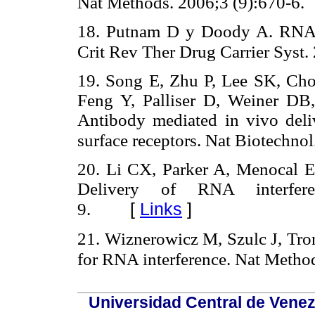
Nat Methods. 2006;3 (9):670-6.
18. Putnam D y Doody A. RNA-int
Crit Rev Ther Drug Carrier Syst.
19. Song E, Zhu P, Lee SK, C
Feng Y, Palliser D, Weiner DB
Antibody mediated in vivo deliv
surface receptors. Nat Biotechno
20. Li CX, Parker A, Menocal E
Delivery of RNA interfere
[
Links
]
9.
21. Wiznerowicz M, Szulc J, Tron
for RNA interference. Nat Metho
Universidad Central de Venez