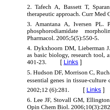
2. Tafech A, Bassett T, Spar
therapeutic approach. Curr Med 
3. Amantana A, Iversen PL. Ph
phosphorodiamidate morphol
Pharmacol. 2005;5(5):550-5.
4. Dykxhoorn DM, Lieberman J. 
as basic biology, research tool,
[
Links
]
401-23.
5. Hudson DF, Morrison C, Ruch
essential genes in tissue-culture c
[
Links
]
2002;12 (6):281.
6. Lee JF, Stovall GM, Ellingto
Opin Chem Biol. 2006;10(3):282