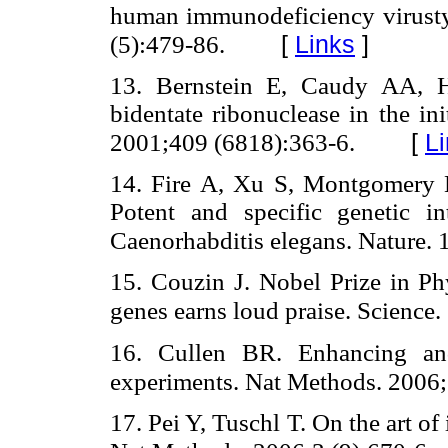
human immunodeficiency virusty
[
Links
]
(5):479-86.
13. Bernstein E, Caudy AA,
bidentate ribonuclease in the in
[
L
2001;409 (6818):363-6.
14. Fire A, Xu S, Montgomery
Potent and specific genetic i
Caenorhabditis elegans. Nature.
15. Couzin J. Nobel Prize in Ph
genes earns loud praise. Science
16. Cullen BR. Enhancing and
experiments. Nat Methods. 2006;
17. Pei Y, Tuschl T. On the art of