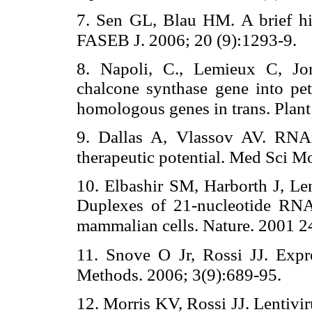
7. Sen GL, Blau HM. A brief his
FASEB J. 2006; 20 (9):1293-9.
8. Napoli, C., Lemieux C, Jor
chalcone synthase gene into petu
homologous genes in trans. Plant
9. Dallas A, Vlassov AV. RNAi
therapeutic potential. Med Sci M
10. Elbashir SM, Harborth J, Le
Duplexes of 21-nucleotide RNA
mammalian cells. Nature. 2001 2
11. Snove O Jr, Rossi JJ. Expr
Methods. 2006; 3(9):689-95.
12. Morris KV, Rossi JJ. Lentivi