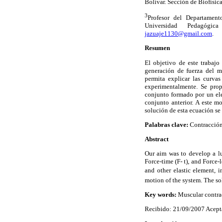
Bolívar. Sección de Biofísica
3
Profesor del Departament
Universidad Pedagógica
jazuaje1130@gmail.com
.
Resumen
El objetivo de este trabajo
generación de fuerza del m
permita explicar las curvas
experimentalmente. Se pr
conjunto formado por un ele
conjunto anterior. A este m
solución de esta ecuación se
Palabras clave:
Contracción
Abstract
Our aim was to develop a lu
Force-time (F- t), and Force-
and other elastic element, 
motion of the system. The sol
Key words:
Muscular contrac
Recibido: 21/09/2007 Acept