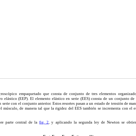
oscópico empaquetado que consta de conjunto de tres elementos organizado
ro elástico (EEP). El elemento elástico en serie (EES) consta de un conjunto de r
n serie con el conjunto anterior. Estos resortes pasan a un estado de tensión de ma
el músculo, de manera tal que la rigidez del EES también se incrementa con el es
re parte central de la
fig. 2
, y aplicando la segunda ley de Newton se obtie