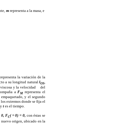
nte,
m
representa a la masa, e
representa la variación de la
cto a su longitud natural
l
,
OS
a viscosa y la velocidad
del
 acompaña a
F
representa el
M
il empaquetado, y el segundo
 los extremos donde se fija el
 y
t
es el tiempo.
 0,
F
( = 0) = 0,
con éstas se
C
n nuevo origen, ubicado en la