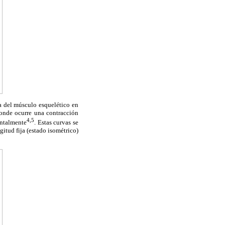
za del músculo esquelético en
donde ocurre una contracción
4,5
entalmente
. Estas curvas se
gitud fija (estado isométrico)