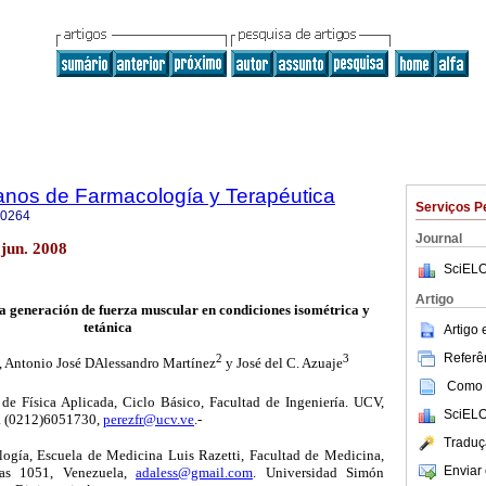
anos de Farmacología y Terapéutica
Serviços P
-0264
Journal
jun. 2008
SciELO
Artigo
 generación de fuerza muscular en condiciones isométrica y
tetánica
Artigo
Referên
2
3
, Antonio José DAlessandro Martínez
y José del C. Azuaje
Como c
de Física Aplicada, Ciclo Básico, Facultad de Ingeniería. UCV,
SciELO
f. (0212)6051730,
perezfr@ucv.ve
.-
Traduç
ología, Escuela de Medicina Luis Razetti, Facultad de Medicina,
Enviar 
as 1051, Venezuela,
adaless@gmail.com
. Universidad Simón