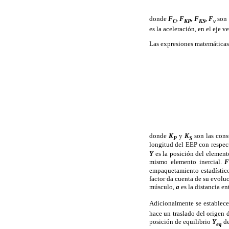
donde
F
, F
, F
, F
son 
C
KP
KS
v
es la aceleración, en el eje v
Las expresiones matemáticas 
donde
K
y
K
son las const
P
S
longitud del EEP con respec
Y
es la posición del elemento
mismo elemento inercial.
empaquetamiento estadístico
factor da cuenta de su evol
músculo,
a
es la distancia en
Adicionalmente se establece
hace un traslado del origen 
posición de equilibrio
Y
de
eq