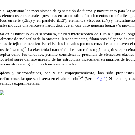
n el organismo los mecanismos de generación de fuerza y movimiento para los se
s elementos estructurales presentes en su constitución: elementos contráctiles q
ticos en serie (EES) y en paralelo (EEP), elementos viscosos (EV) y naturalment
uales produce una respuesta fisiológica que en conjunto generan fuerza y/o movimi
onal en el músculo es el sarcómero, unidad microscópica de 1µm a 3 µm de longi
ipalmente de moléculas de la proteína llamada miosina, filamentos delgados de otr
urales de tejido conectivo. En el EC los llamados puentes cruzados constituyen e
2
tos deslizantes)
. La elasticidad natural de los materiales orgánicos, desde proteína
cópica como los tendones, permite considerar la presencia de elementos elástic
cosidad surge del movimiento de las estructuras musculares en matrices de líquid
mponentes da origen a los elementos inerciales.
ópicos y macroscópicos, con y sin empaquetamiento, han sido propuestos p
3,4
cción muscular que se observa en el laboratorio
, (Ver la
Fig. 1
). Sin embargo, e
sultados experimentales.