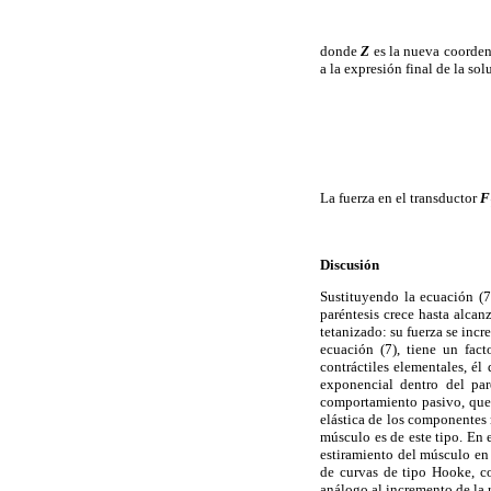
donde
Z
es la nueva coorden
a la expresión final de la s
La fuerza en el transductor
F
Discusión
Sustituyendo la ecuación (7)
paréntesis crece hasta alca
tetanizado: su fuerza se inc
ecuación (7), tiene un fac
contráctiles elementales, él
exponencial dentro del par
comportamiento pasivo, que 
elástica de los componentes 
músculo es de este tipo. En
estiramiento del músculo en 
de curvas de tipo Hooke, c
análogo al incremento de la 