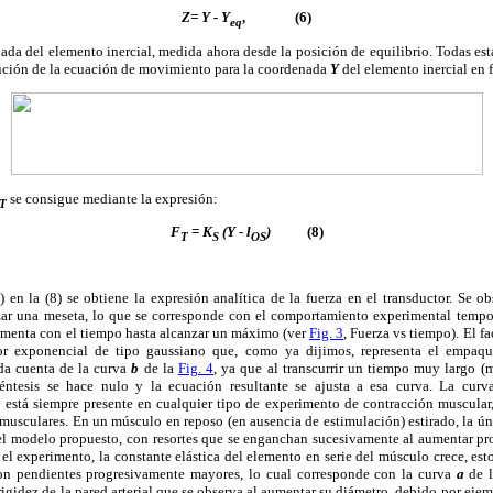
Z= Y - Y
, (6)
eq
ada del elemento inercial, medida ahora desde la posición de equilibrio. Todas es
olución de la ecuación de movimiento para la coordenada
Y
del elemento inercial en 
se consigue mediante la expresión:
T
F
= K
(Y - l
)
(8)
T
S
OS
 en la (8) se obtiene la expresión analítica de la fuerza en el transductor. Se o
nzar una meseta, lo que se corresponde con el comportamiento experimental temp
rementa con el tiempo hasta alcanzar un máximo (ver
Fig. 3
, Fuerza vs tiempo). El fa
tor exponencial de tipo gaussiano que, como ya dijimos, representa el empaq
 da cuenta de la curva
b
de la
Fig. 4
, ya que al transcurrir un tiempo muy largo (m
éntesis se hace nulo y la ecuación resultante se ajusta a esa curva. La cur
está siempre presente en cualquier tipo de experimento de contracción muscular,
musculares. En un músculo en reposo (en ausencia de estimulación) estirado, la úni
 el modelo propuesto, con resortes que se enganchan sucesivamente al aumentar pr
el experimento, la constante elástica del elemento en serie del músculo crece, es
on pendientes progresivamente mayores, lo cual corresponde con la curva
a
de 
rigidez de la pared arterial que se observa al aumentar su diámetro, debido por ejem