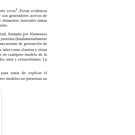
1
res vivos
. Existe evidencia
ue son generadores activos de
e elementos inerciales (masa
ento.
tud, formado por filamentos
a proteína (fundamentalmente
l mecanismo de generación de
s tales como elastina y titina
os en cualquier modelo de la
os intra y extracelulares. La
ara tratar de explicar el
stos modelos no presentan un