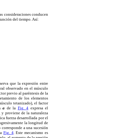
tas consideraciones conducen
función del tiempo. Así:
bserva que la expresión entre
oral observado en el músculo
ctor previo al paréntesis de la
uetamiento de los elementos
úsculo tetanizado), el factor
va
a
de la
Fig. 4
expresa el
 y proviene de la naturaleza
ca fuerza desarrollada por el
ogresivamente la longitud de
to corresponde a una sucesión
la
Fig. 4
. Este mecanismo es
plo, al aumento de la presión