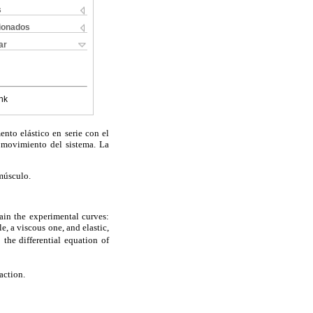
s
cionados
ar
nk
nto elástico en serie con el
e movimiento del sistema. La
músculo.
ain the experimental curves:
e, a viscous one, and elastic,
the differential equation of
action.