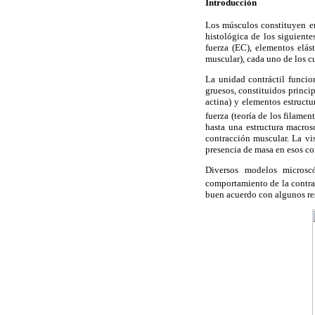
Introducción
Los músculos constituyen e
histológica de los siguiente
fuerza (EC), elementos elás
muscular), cada uno de los c
La unidad contráctil funci
gruesos, constituidos princ
actina) y elementos estruct
fuerza (teoría de los filamen
hasta una estructura macros
contracción muscular. La vis
presencia de masa en esos co
Diversos modelos microsc
comportamiento de la contra
buen acuerdo con algunos re