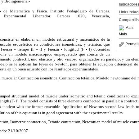
 y Bioingeniería.-
Indicadore
o de Matemática y Física. Instituto Pedagógico de Caracas.
Links rela
 Experimental Libertador. Caracas 1020, Venezuela,
Compartilh
Mais
Mais
 consiste en elaborar un modelo estructural y matemático de la
úsculo esquelético en condiciones isométricas, y tetánica, que
Permali
 Fuerza - tiempo (F - t) y Fuerza - longitud (F - l) obtenidas
opone un modelo macroscópico empaquetado que consta de un
mento contráctil, uno elástico y otro viscoso organizados en paralelo, y un eleme
odelo se le aplican las leyes de Newton, para obtener la ecuación diferencial d
 está en un buen acuerdo con los resultados experimentales.
 muscular, Contracción isométrica, Contracción tetánica, Modelo newtoniano del 
mped structural model of muscle under isometric and tetanic conditions to expl
length (F- l). The model consists of three elements connected in parallel: a contractil
in tandem with the former ensemble. Application of Newtons second law leads to 
ution of this equation is in good agreement with the experimental results.
tion, Isometric contraction, Tetanic contraction, Newtonian model of muscle contr
ado: 21/10/2007