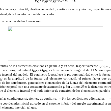
F
+
F
-
F
-
F
=
m
,
(1)
C
KP
KS
v
las fuerzas, contractil, elástica en paralelo, elástica en serie y viscosa, respectivame
ertical, del elemento inercial del músculo.
de cada una de las fuerzas son:
antes de los elementos elásticos en paralelo y en serie, respectivamente, (
l-l
) 
OP
to a su longitud natural
l
, (
Y-l
) es la variación de longitud del EES con respe
OP
OS
 inercial del modelo. El parámetro λ establece la proporcionalidad entre la fuerz
F
es la amplitud de la fuerza del elemento contractil, el primer factor que
M
 de los sarcómeros, generadores elementales de la fuerza del elemento contract
ución temporal con una constante de atenuación
γ
. Por último,
H
es la distancia entre
tre el elemento inercial y el nodo inferior de conexión de los elementos en paralelo
n las condiciones siguientes, de equlibrio:
 = 0
,y las condiciones adicionales:
=
de coordenadas inicial ubicado en el extremo inferior del arreglo experimental a u
l elemento inercial, tal que: