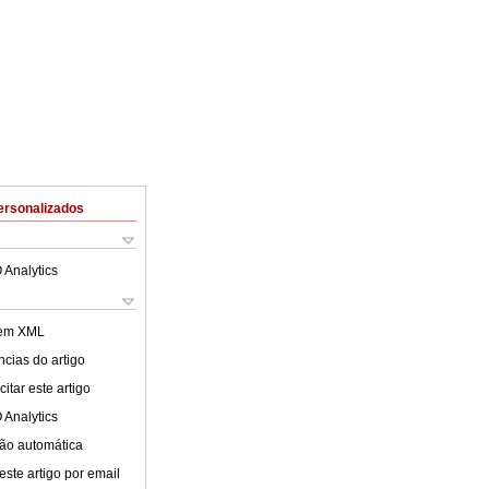
ersonalizados
 Analytics
 em XML
cias do artigo
itar este artigo
 Analytics
ão automática
este artigo por email