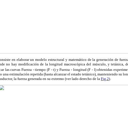
consiste en elaborar un modelo estructural y matemático de la generación de fuer
nde no hay modificación de la longitud macroscópica del músculo, y tetánica, 
car las curvas Fuerza - tiempo (F - t) y Fuerza - longitud (F - l) obtenidas experim
o una estimulación repetida (hasta alcanzar el estado tetánico), manteniendo su lon
sductor, la fuerza generada en su extremo (ver lado derecho de la
Fig.2
).