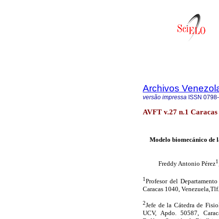
Archivos Venezol
versão impressa
ISSN
0798
AVFT v.27 n.1 Caracas 
Modelo biomecánico de la
1
Freddy Antonio Pérez
1
Profesor del Departamento 
Caracas 1040, Venezuela,Tl
2
Jefe de la Cátedra de Fisi
UCV, Apdo. 50587, Carac