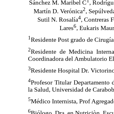
1
Sánchez M. Maribel C
, Rodrígu
2
Martín D. Verónica
, Sepúlveda
4
Sutil N. Rosalía
, Contreras 
6
Lares
, Eukaris Maur
1
Residente Post grado de Cirugía
2
Residente de Medicina Interna
Coordinadora del Ambulatorio El
3
Residente Hospital Dr. Victorin
4
Profesor Titular Departamento 
la Salud, Universidad de Carabob
5
Médico Internista, Prof Agrega
6
Biólogo. Dra. en Nutriciòn. Esc