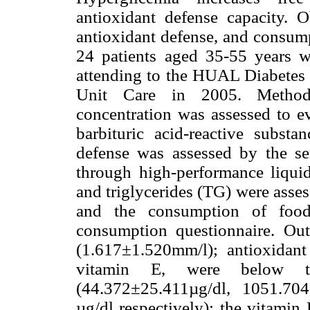
antioxidant defense capacity. Ob
antioxidant defense, and consump
24 patients aged 35-55 years wi
attending to the HUAL Diabetes
Unit Care in 2005. Method
concentration was assessed to ev
barbituric acid-reactive subs
defense was assessed by the s
through high-performance liquid
and triglycerides (TG) were asse
and the consumption of food 
consumption questionnaire. O
(1.617±1.520mm/l); antioxidant
vitamin E, were below th
(44.372±25.411µg/dl, 1051.70
µg/dl respectively); the vitam