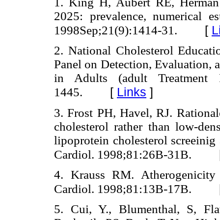
1. King H, Aubert RE, Herman
2025: prevalence, numerical est
[
L
1998Sep;21(9):1414-31.
2. National Cholesterol Educati
Panel on Detection, Evaluation, 
in Adults (adult Treatment P
[
Links
]
1445.
3. Frost PH, Havel, RJ. Rational
cholesterol rather than low-dens
lipoprotein cholesterol screeini
Cardiol. 1998;81:26B-31B.
4. Krauss RM. Atherogenicity o
Cardiol. 1998;81:13B-17B.
5. Cui, Y., Blumenthal, S, F