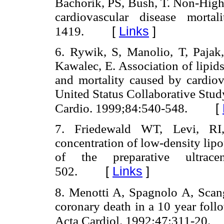
Bachorik, PS, Bush, T. Non-High 
cardiovascular disease morta
[
Links
]
1419.
6. Rywik, S, Manolio, T, Pajak
Kawalec, E. Association of lipids
and mortality caused by cardiov
United Status Collaborative Stu
[
Cardio. 1999;84:540-548.
7. Friedewald WT, Levi, RI,
concentration of low-density lipo
of the preparative ultrace
[
Links
]
502.
8. Menotti A, Spagnolo A, Scang
coronary death in a 10 year foll
Acta Cardiol. 1992;47:311-20.