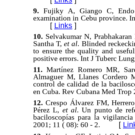
9.
Fujiky A, Giango C, Endo 
examination
in Cebu province. In
[
Links
]
10.
Selvakumar N, Prabhakaran
Santha T,
et al
. Blinded reckecki
to ensure the quality and useful
positive errors. Int J Tuberc Lung
11.
Martínez Romero MR, Sar
Almaguer M, Llanes Cordero M
control de calidad de la bacilos
en Cuba. Rev Cubana Med Trop 2
12.
Crespo Álvarez FM, Herrero
Pérez L,
et al
. Un punto de refe
baciloscopías para la vigilanc
[
Lin
2001; 11 ( 08): 60 - 2.