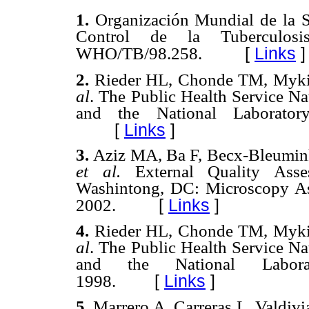
1.
Organización Mundial de la S
Control de la Tuberculos
[
Links
]
WHO/TB/98.258.
2.
Rieder HL, Chonde TM, Myki
al
. The Public Health Service Na
and the National Laborato
[
Links
]
3.
Aziz MA, Ba F, Becx-Bleumin
et al.
External Quality Ass
Washintong, DC: Microscopy Ass
[
Links
]
2002.
4.
Rieder HL, Chonde TM, Myki
al
.
The Public Health Service Na
and the National Labor
[
Links
]
1998.
5.
Marrero A, Carreras L, Valdiv