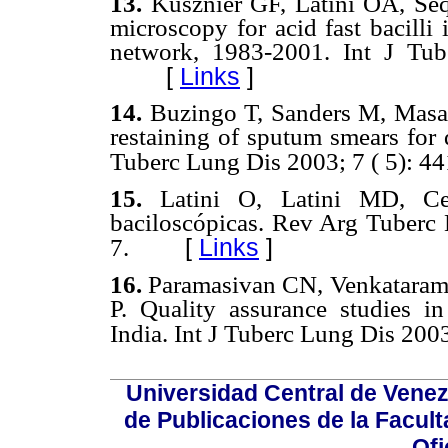
13.
Kusznier GF, Latini OA, Se
microscopy for acid fast bacilli
network, 1983-2001. Int J Tu
[
Links
]
14.
Buzingo T, Sanders M, Masa
restaining of sputum smears for q
Tuberc Lung Dis 2003; 7 ( 5): 44
15.
Latini O, Latini MD, Cec
baciloscópicas. Rev Arg Tuberc 
[
Links
]
7.
16.
Paramasivan CN, Venkataram
P. Quality assurance studies in 
India. Int J Tuberc Lung Dis 2003;
Universidad Central de Venez
de Publicaciones de la Facult
Ofi