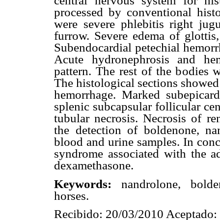
central nervous system for his
processed by conventional hist
were severe phlebitis right jug
furrow. Severe edema of glotti
Subendocardial petechial hemorrh
Acute hydronephrosis and hem
pattern. The rest of the bodies
The histological sections showe
hemorrhage. Marked subepicard
splenic subcapsular follicular ce
tubular necrosis. Necrosis of re
the detection of boldenone, n
blood and urine samples. In conc
syndrome associated with the a
dexamethasone.
Keywords:
nandrolone, bolde
horses.
Recibido: 20/03/2010 Aceptado: