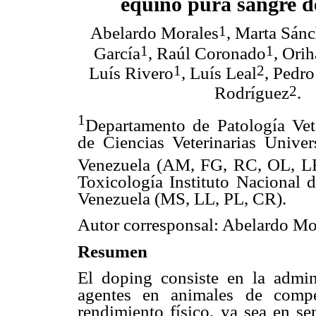
equino pura sangre d
1
Abelardo Morales
, Marta Sán
1
1
García
, Raúl Coronado
, Ori
1
2
Luís Rivero
, Luís Leal
, Pedr
2
Rodríguez
.
1
Departamento de Patología Vete
de Ciencias Veterinarias Univer
Venezuela (AM, FG, RC, OL, L
Toxicología Instituto Nacional
Venezuela (MS, LL, PL, CR).
Autor corresponsal: Abelardo Mo
Resumen
El doping consiste en la admini
agentes en animales de compe
rendimiento físico, ya sea en se