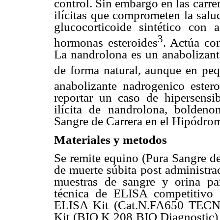
control. Sin embargo en las carre
ilícitas que comprometen la sal
glucocorticoide sintético con
3
hormonas esteroides
. Actúa co
La nandrolona es un anabolizante
de forma natural, aunque en peq
anabolizante nadrogenico estero
reportar un caso de hipersensib
ilícita de nandrolona, bolde
Sangre de Carrera en el Hipódro
Materiales y metodos
Se remite equino (Pura Sangre de
de muerte súbita post administr
muestras de sangre y orina pa
técnica de ELISA competitivo 
ELISA Kit (Cat.N.FA650 TECNA
Kit (BIO K 208 BIO Diagnostic