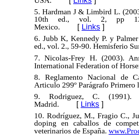
[
Links
]
USA.
5.
Hardman J & Limbird L. (2003
10th ed., vol. 2, pp 12
[
Links
]
Mexico.
6.
Jubb K, Kennedy P. y Palmer
ed., vol. 2., 59-90. Hemisferio S
7.
Nicolas-Frey H. (2003). An
International Federation of Horse
8.
Reglamento Nacional de Ca
Articulo 299º Parágrafo Primero l
9.
Rodriguez, C. (1991). 
[
Links
]
Madrid.
10.
Rodríguez, M., Fragio C., Ju
doping en caballos de compet
veterinarios de España.
www.Prod