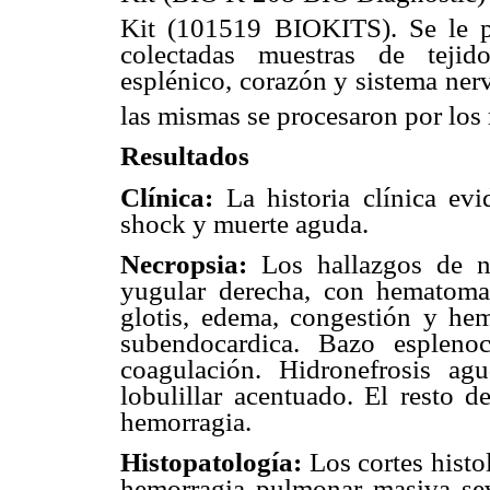
Kit (101519 BIOKITS). Se le pr
colectadas muestras de tejido
esplénico, corazón y sistema nerv
las mismas se procesaron por los
Resultados
Clínica:
La historia clínica ev
shock y muerte aguda.
Necropsia:
Los hallazgos de n
yugular derecha, con hematoma
glotis, edema, congestión y he
subendocardica. Bazo espleno
coagulación. Hidronefrosis a
lobulillar acentuado. El resto 
hemorragia.
Histopatología:
Los cortes histo
hemorragia pulmonar masiva sev