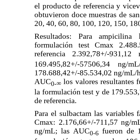
el producto de referencia y vice
obtuvieron doce muestras de sang
20, 40, 60, 80, 100, 120, 150, 18
Resultados: Para ampicilina l
formulación test Cmax 2.488.
referencia 2.392,78+/-931,1
169.495,82+/-57506,34 ng/m
178.688,42+/-85.534,02 ng/mL/h p
AUC
los valores resultantes
∞
0-
la formulación test y de 179.553
de referencia.
Para el sulbactam las variables 
Cmax: 2.176,66+/-711,57 ng/mL 
ng/mL; las AUC
fueron de 1
0-6