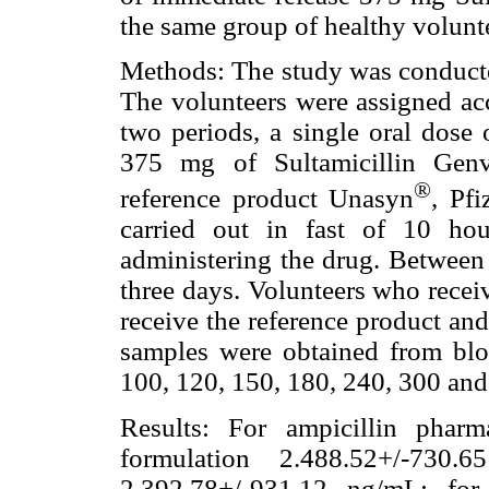
the same group of healthy volunt
Methods: The study was conducted
The volunteers were assigned ac
two periods, a single oral dose 
375 mg of Sultamicillin Genve
®
reference product Unasyn
, Pfi
carried out in fast of 10 ho
administering the drug. Between
three days. Volunteers who receive
receive the reference product an
samples were obtained from bloo
100, 120, 150, 180, 240, 300 and
Results: For ampicillin phar
formulation 2.488.52+/-730.
2.392,78+/-931.12 ng/mL; fo