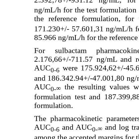
ng/mL/h for the test formulatio
the reference formulation, fo
171.230+/- 57.601,31 ng/mL/h fo
85.966 ng/mL/h for the reference
For sulbactam pharmacokin
2.176,66+/-711.57 ng/mL and r
AUC
were 175.924,62+/-45.65
0-6
and 186.342.94+/-47.001,80 ng/mL
AUC
the resulting values w
∞
0-
formulation test and 187.399,8
formulation.
The pharmacokinetic parameter
AUC
and AUC
and log tr
∞
0-6
0-
among the accepted margins for t