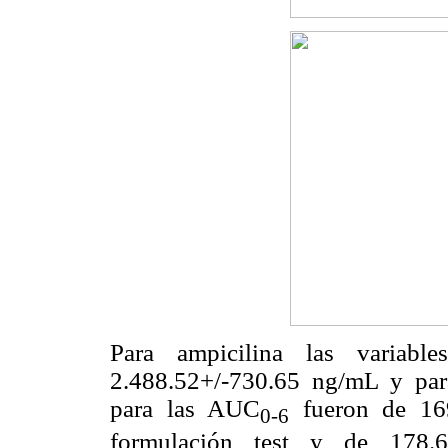
Para ampicilina las variable
2.488.52+/-730.65 ng/mL y par
para las AUC
fueron de 169
0-6
formulación test y de 178.6