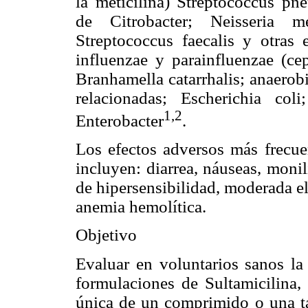
la meticilina) Streptococcus pn
de Citrobacter; Neisseria me
Streptococcus faecalis y otras
influenzae y parainfluenzae (cep
Branhamella catarrhalis; anaerobi
relacionadas; Escherichia col
1,2
Enterobacter
.
Los efectos adversos más frecue
incluyen: diarrea, náuseas, monil
de hipersensibilidad, moderada el
anemia hemolítica.
Objetivo
Evaluar en voluntarios sanos la
formulaciones de Sultamicilina,
única de un comprimido o una t