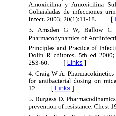
Amoxicilina y Amoxicilina Su
Coliaisladas de infecciones urin
[
Infect. 2003; 20(1):11-18.
3. Amsden G W, Ballow C H,
Pharmacodynamics of Antiinfecti
Principles and Practice of Infec
Dolin R editores. 5th ed 2000; 
[
Links
]
253-60.
4. Craig W A. Pharmacokinetics 
for antibacterial dosing on mic
[
Links
]
12.
5. Burgess D. Pharmacodinamics p
prevention of resistance. Chest 