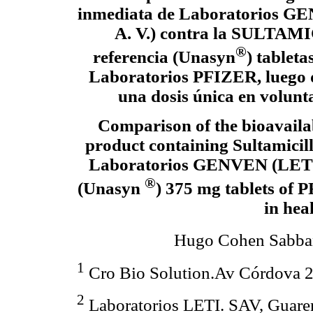
inmediata de Laboratorios G
A. V.) contra la SULTAM
®
referencia (Unasyn
) tablet
Laboratorios PFIZER, luego 
una dosis única en volunt
Comparison of the bioavailabi
product containing Sultamicill
Laboratorios GENVEN (LETI, 
®
(Unasyn
) 375 mg tablets of 
in hea
Hugo Cohen Sabba
1
Cro Bio Solution.Av Córdova 26
2
Laboratorios LETI. SAV, Guaren