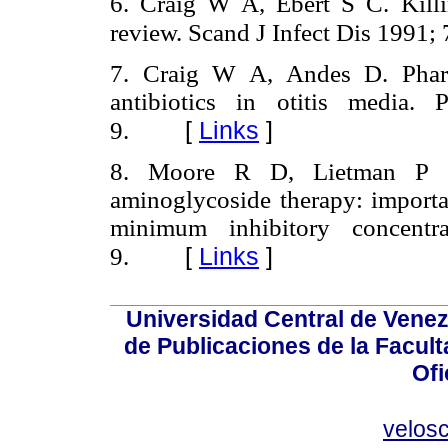
6. Craig W A, Ebert S C. Killi
review. Scand J Infect Dis 1991; 
7. Craig W A, Andes D. Pharm
antibiotics in otitis media.
[
Links
]
9.
8. Moore R D, Lietman P S
aminoglycoside therapy: importan
minimum inhibitory concentr
[
Links
]
9.
Universidad Central de Venez
de Publicaciones de la Facult
Ofi
velos