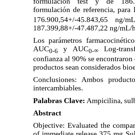
formulación test y de 186.
formulación de referencia, para
176.900,54+/-45.843,65 ng/
187.399,88+/-47.487,22 ng/mL/h p
Los parámetros farmacocinétic
AUC
y AUC
Log-trans
∞
0-6
0-
confianza al 90% se encontraron 
productos sean considerados bioe
Conclusiones: Ambos producto
intercambiables.
Palabras Clave:
Ampicilina, sulb
Abstract
Objective: Evaluated the compara
of immediate release 375 mg Sult