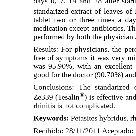
days 0, 7, 14 and 28 after start
standarized extract of leaves of
tablet two or three times a da
medication except antibiotics. Th
performed by both the physician 
Results: For physicians, the pe
free of symptoms it was very mil
was 95.90%, with an excellent 
good for the doctor (90.70%) and
Conclusions: The standarized e
®
Ze339 (Tesalin
) is effective an
rhinitis is not complicated.
Keywords:
Petasites hybridus, rh
Recibido: 28/11/2011 Aceptado: