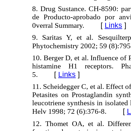
8. Drug Sustance. CH-8590: part
de Producto-aprobado por anvi
[
Links
]
0verral Summary.
9. Saritas Y, et al. Sesquilter
Phytochemistry 2002; 59 (8):795
10. Berger D, et al. Influence o
histamine H1 receptors. P
[
Links
]
5.
11. Scheidegger C, et al. Effect 
Petasites on Prostaglandin synth
leucotriene synthesis in isolate
[
L
Helv 1998; 72 (6):376-8.
12. Thomet OA, et al. Different