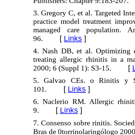
Publishers: Chapter 9:183-207.
3. Gregory C, et al. Targeted In
practice model treatment improve
managed care population. A
[
Links
]
96.
4. Nash DB, et al. Optimizing q
treating allergic rhinitis in a
[
2000; 6 (Suppl 1): S3-15.
5. Galvao CEs. o Rinitis y S
[
Links
]
101.
6. Naclerio RM. Allergic rhin
[
Links
]
9.
7. Consenso sobre rinitis. Socied
Bras de 0torrinolaringólogo 2000