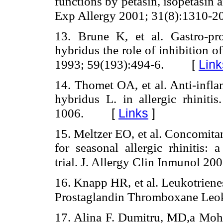
functions by petasin, isopetasin
Exp Allergy 2001; 31(8):1310-20
13. Brune K, et al. Gastro-prot
hybridus the role of inhibition o
[
Link
1993; 59(193):494-6.
14. Thomet OA, et al. Anti-inflam
hybridus L. in allergic rhiniti
[
Links
]
1006.
15. Meltzer EO, et al. Concomita
for seasonal allergic rhinitis: 
trial. J. Allergy Clin Inmunol 20
16. Knapp HR, et al. Leukotriene
Prostaglandin Thromboxane Leok
17. Alina F. Dumitru, MD,a Mo