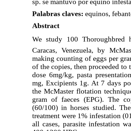
sp. se mantuvo por equino infes
Palabras claves:
equinos, febante
Abstract
We study 100 Thoroughbred ho
Caracas, Venezuela, by McMaste
making counting of eggs per gra
of the copies, then proceeded to 
dose 6mg/kg, pasta presentat
mg, Excipients 1g. At 7 days po
the McMaster flotation techniqu
gram of faeces (EPG). The co
(60/100) in horses studied. Th
treatment were 1% infestation (0
all cases, parasite infestation 