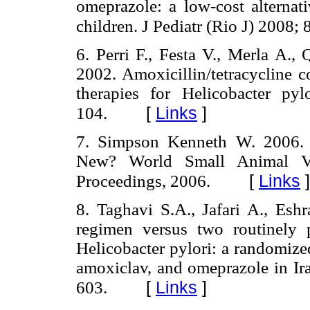
omeprazole: a low-cost alternati
children. J Pediatr (Rio J) 2008; 
6. Perri F., Festa V., Merla A.,
2002. Amoxicillin/tetracycline c
therapies for Helicobacter pyl
[
Links
]
104.
7. Simpson Kenneth W. 2006. 
New? World Small Animal Vet
[
Links
]
Proceedings, 2006.
8. Taghavi S.A., Jafari A., Esh
regimen versus two routinely p
Helicobacter pylori: a randomize
amoxiclav, and omeprazole in Ira
[
Links
]
603.