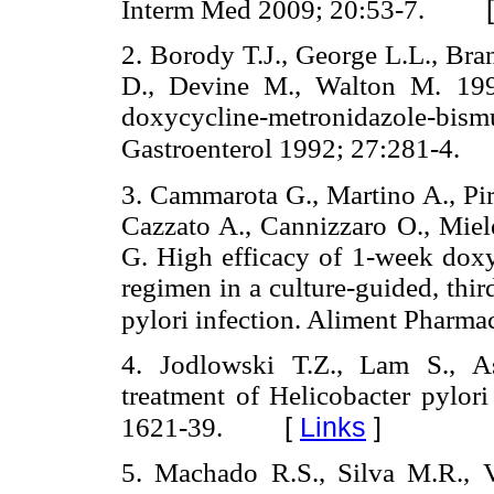
Interm Med 2009; 20:53-7.
2. Borody T.J., George L.L., Bra
D., Devine M., Walton M. 1992
doxycycline-metronidazole-bism
Gastroenterol 1992; 27:281-4.
3. Cammarota G., Martino A., Pir
Cazzato A., Cannizzaro O., Miele
G. High efficacy of 1-week doxy
regimen in a culture-guided, thir
pylori infection. Aliment Pharma
4. Jodlowski T.Z., Lam S., A
treatment of Helicobacter pylor
[
Links
]
1621-39.
5. Machado R.S., Silva M.R., Vi