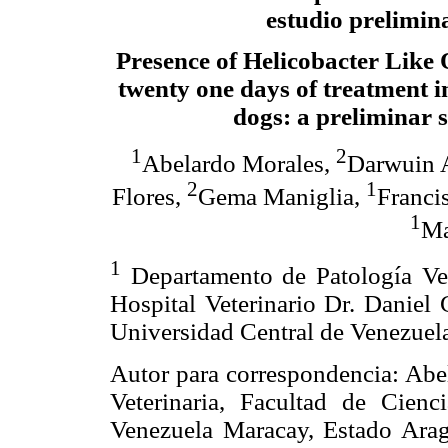
estudio prelimin
Presence of Helicobacter Like
twenty one days of treatment 
dogs: a preliminar 
1
2
Abelardo Morales,
Darwuin A
2
1
Flores,
Gema Maniglia,
Franci
1
Ma
1
Departamento de Patología Vet
Hospital Veterinario Dr. Daniel 
Universidad Central de Venezuel
Autor para correspondencia: Abe
Veterinaria, Facultad de Cienc
Venezuela Maracay, Estado Arag