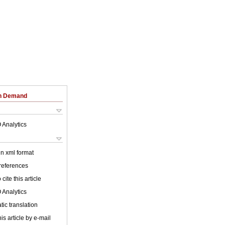
on Demand
 Analytics
 in xml format
 references
cite this article
 Analytics
ic translation
is article by e-mail