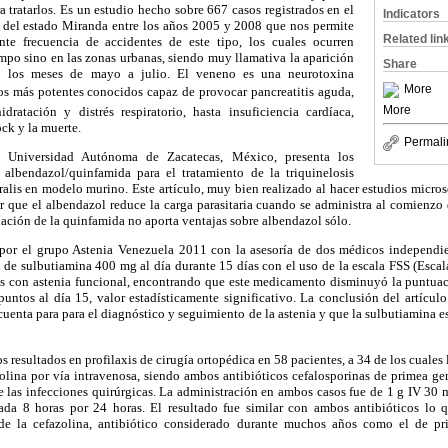
a tratarlos. Es un estudio hecho sobre 667 casos registrados en el
Indicators
a del estado Miranda entre los años 2005 y 2008 que nos permite
Related lin
nte frecuencia de accidentes de este tipo, los cuales ocurren
ampo sino en las zonas urbanas, siendo muy llamativa la aparición
Share
n los meses de mayo a julio. El veneno es una neurotoxina
More
os más potentes conocidos capaz de provocar pancreatitis aguda,
More
idratación y distrés respiratorio, hasta insuficiencia cardíaca,
ck y la muerte.
Permali
a Universidad Autónoma de Zacatecas, México, presenta los
 albendazol/quinfamida para el tratamiento de la triquinelosis
ralis en modelo murino. Este artículo, muy bien realizado al hacer estudios micros
r que el albendazol reduce la carga parasitaria cuando se administra al comienzo 
ación de la quinfamida no aporta ventajas sobre albendazol sólo.
do por el grupo Astenia Venezuela 2011 con la asesoría de dos médicos independie
n de sulbutiamina 400 mg al día durante 15 días con el uso de la escala FSS (Escal
s con astenia funcional, encontrando que este medicamento disminuyó la puntuac
untos al día 15, valor estadísticamente significativo. La conclusión del artículo
cuenta para para el diagnóstico y seguimiento de la astenia y que la sulbutiamina 
s resultados en profilaxis de cirugía ortopédica en 58 pacientes, a 34 de los cuales
zolina por vía intravenosa, siendo ambos antibióticos cefalosporinas de primea ge
 las infecciones quirúrgicas. La administración en ambos casos fue de 1 g IV 30 m
ada 8 horas por 24 horas. El resultado fue similar con ambos antibióticos lo q
e la cefazolina, antibiótico considerado durante muchos años como el de pri