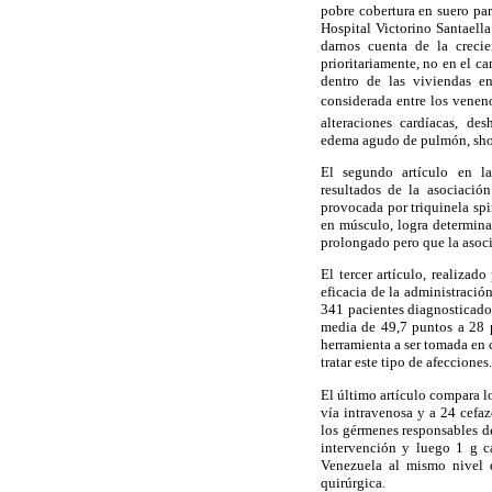
pobre cobertura en suero par
Hospital Victorino Santaell
darnos cuenta de la crecie
prioritariamente, no en el c
dentro de las viviendas e
considerada entre los venen
alteraciones cardíacas, desh
edema agudo de pulmón, sho
El segundo artículo en l
resultados de la asociación
provocada por triquinela spi
en músculo, logra determina
prolongado pero que la asoci
El tercer artículo, realiza
eficacia de la administració
341 pacientes diagnosticado
media de 49,7 puntos a 28 p
herramienta a ser tomada en 
tratar este tipo de afecciones.
El último artículo compara lo
vía intravenosa y a 24 cefa
los gérmenes responsables de
intervención y luego 1 g c
Venezuela al mismo nivel d
quirúrgica.