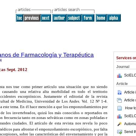
anos de Farmacología y Terapéutica
Services 
4
Journal
as Sept. 2012
SciELO
Article
sta nos trae como primer artículo una situación que no siendo
causando una relativa alta morbilidad en todo el territorio
Article
ccidentes escorpiónicos. Justamente el editorial de la revista
Article
ltad de Medicina, Universidad de Los Andes. Vol. 12 Nº 1-4.
 a este tema. En él hace mención a que los emponzoñamientos por
How to 
 de los invertebrados, quizá los más conocidos o reportados en
SciELO
n frecuencia tanto en zonas selváticas como en zonas pobladas e
andes ciudades. El artículo de esta revista nos revela lo poco
Automat
médicos para afrontar el emponzoñamiento escorpiónico, por falta
Send th
corpiones, sobre las características del envenenamiento y por la