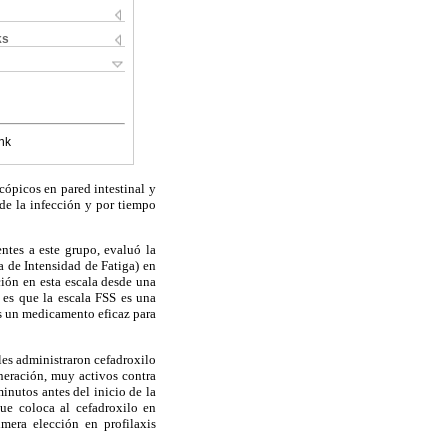
ks
nk
cópicos en pared intestinal y
de la infección y por tiempo
ntes a este grupo, evaluó la
a de Intensidad de Fatiga) en
ión en esta escala desde una
 es que la escala FSS es una
es un medicamento eficaz para
 les administraron cefadroxilo
neración, muy activos contra
inutos antes del inicio de la
ue coloca al cefadroxilo en
mera elección en profilaxis