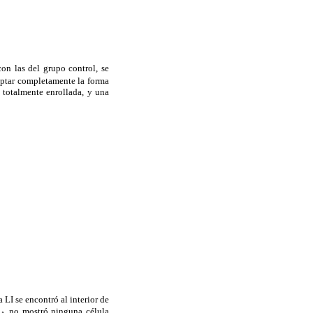
con las del grupo control, se
doptar completamente la forma
I totalmente enrollada, y una
a LI se encontró al interior de
no mostró ninguna célula