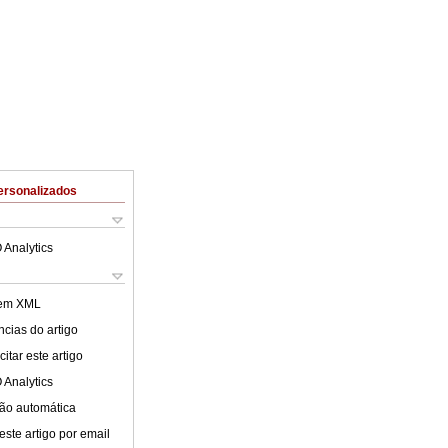
ersonalizados
 Analytics
 em XML
cias do artigo
itar este artigo
 Analytics
ão automática
este artigo por email