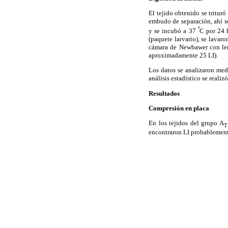
El tejido obtenido se tritur
embudo de separación, ahí se
º
y se incubó a 37
C por 24 
(paquete larvario), se lavar
cámara de Newbawer con lente
aproximadamente 25 LI).
Los datos se analizaron med
análisis estadístico se reali
Resultados
Compresión en placa
En los tejidos del grupo A
T
encontraron LI probablement