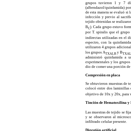
grupos tuvieron 1 y 7 dí
(albendazol/quinfamida) por 
de esta manera se evaluó si l
infección y previo al sacrif
tejido obtenidas se realizaron
B
). Cada grupo estuvo form
C
por T. spiralis que el grupo
indirectas utilizadas en el 
espectro, con la quinfamid
utilizaron 4 grupos adiciona
los grupos A
y B
TXALB
TXA
administró quinfamida a un
experimentales y los grupos c
dio de comer una porción de 
Compresión en placa
Se obtuvieron muestras de te
colocó entre dos laminillas
objetivo de 10x y 20x, para v
Tinción de Hematoxilina y
Las muestras de tejido se fi
y se observaron al microsco
infiltrado celular presente.
Digestión artificial