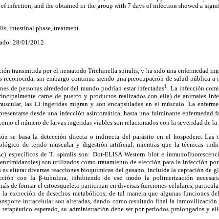
of infection, and the obtained in the group with 7 days of infection showed a signi
lis, intestinal phase, treatment
ado: 28/01/2012
cción transmitida por el nematodo Trichinella spiralis, y ha sido una enfermedad im
 reconocida, sin embargo continua siendo una preocupación de salud pública a 
1
es de personas alrededor del mundo podrían estar infectadas
. La infección comi
rincipalmente carne de puerco y productos realizados con ella) de animales inf
 muscular, las LI ingeridas migran y son encapsuladas en el músculo. La enferm
presentarse desde una infección asintomática, hasta una fulminante enfermedad fa
 como el número de larvas ingeridas viables son relacionados con la severidad de la
ión se basa la detección directa o indirecta del parásito en el hospedero. Las t
tológico de tejido muscular y digestión artificial, mientras que la técnicas indi
c) específicos de T. spiralis son: Dot-ELISA Western blot e inmunofluorescenci
nzimidazoles) son utilizados como tratamiento de elección para la infección por T
 es alterar diversas reacciones bioquímicas del gusano, incluida la captación de gl
acción con la β-tubulina, inhibiendo de ese modo la polimerización necesari
ás de formar el citoesqueleto participan en diversas funciones celulares, particula
 y la excreción de desechos metabólicos; de tal manera que algunas funciones d
transporte intracelular son alteradas, dando como resultado final la inmovilización 
o terapéutico esperado, su administración debe ser por periodos prolongados y ell