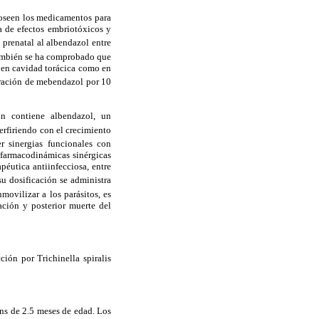
poseen los medicamentos para
a de efectos embriotóxicos y
 prenatal al albendazol entre
ambién se ha comprobado que
o en cavidad torácica como en
stración de mebendazol por 10
ón contiene albendazol, un
terfiriendo con el crecimiento
r sinergias funcionales con
 farmacodinámicas sinérgicas
apéutica antiinfecciosa, entre
u dosificación se administra
movilizar a los parásitos, es
ación y posterior muerte del
ción por Trichinella spiralis
ns de 2.5 meses de edad. Los