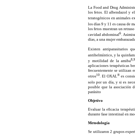
La Food and Drug Administra
los fetos. El albendazol y 
teratogénicos en animales e
los días 9 y 11 es causa de m
los fetos muestran un retras
6
cavidad abdominal
. Asimis
días, a una mujer embarazada
Existen antiparasitarios
antihelmíntico, y la quinfa
8,
y motilidad de la amiba
aplicaciones terapéuticas b
frecuentemente se utilizan en
10
®
otros
. El OXAL
es consid
solo por un día, y si es nece
posible que la asociación d
parásito
Objetivo
Evaluar la eficacia terapéut
durante fase intestinal en m
Metodología
Se utilizaron 2 grupos exper