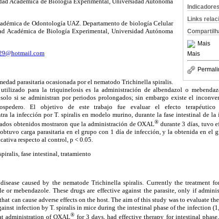
dad Académica de Biología Experimental, Universidad Autónoma
Indicadore
Links rela
adémica de Odontología UAZ. Departamento de biología Celular
ad Académica de Biología Experimental, Universidad Autónoma
Compartilh
Mais
29@hotmail.com
Mais
Permali
medad parasitaria ocasionada por el nematodo Trichinella spiralis.
 utilizado para la triquinelosis es la administración de albendazol o mebenda
o, solo si se administran por periodos prolongados; sin embargo existe el inconv
ospedero. El objetivo de este trabajo fue evaluar el efecto terapéuti
ra la infección por T. spiralis en modelo murino, durante la fase intestinal de la 
®
ltados obtenidos mostraron que la administración de OXAL
durante 3 días, tuvo ef
e obtuvo carga parasitaria en el grupo con 1 día de infección, y la obtenida en el 
ativa respecto al control, p < 0.05.
piralis, fase intestinal, tratamiento
c disease caused by the nematode Trichinella spiralis. Currently the treatment fo
e or mebendazole. These drugs are effective against the parasite, only if admini
that can cause adverse effects on the host. The aim of this study was to evaluate t
inst infection by T. spiralis in mice during the intestinal phase of the infection (1,
®
at administration of OXAL
for 3 days, had effective therapy for intestinal phase