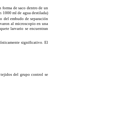
on forma de saco dentro de un
en 1000 ml de agua destilada)
ndo del embudo de separación
ervaron al microscopio en una
aquete larvario se encuentran
sticamente significativo. El
 tejidos del grupo control se