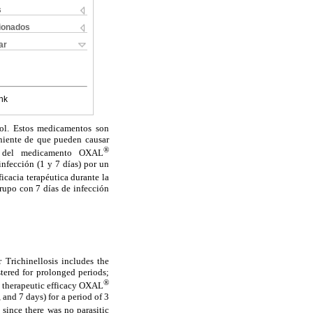
s
cionados
ar
nk
zol. Estos medicamentos son
eniente de que pueden causar
®
co del medicamento OXAL
infección (1 y 7 días) por un
icacia terapéutica durante la
grupo con 7 días de infección
r Trichinellosis includes the
stered for prolonged periods;
®
he therapeutic efficacy OXAL
 and 7 days) for a period of 3
, since there was no parasitic