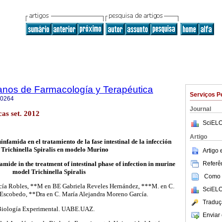
anos de Farmacología y Terapéutica
Serviços P
-0264
Journal
as set. 2012
SciELO
Artigo
infamida en el tratamiento de la fase intestinal de la infección
 Trichinella Spiralis en modelo Murino
Artigo
Referên
amide in the treatment of intestinal phase of infection in murine
model Trichinella Spiralis
Como c
ía Robles, **M en BE Gabriela Reveles Hernández, ***M. en C.
SciELO
Escobedo, **Dra en C. María Alejandra Moreno García.
Traduç
 Biología Experimental. UABE.UAZ.
Enviar 