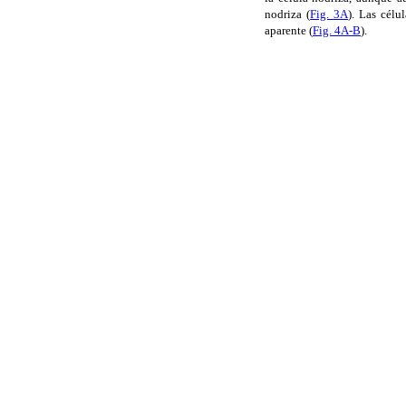
nodriza (
Fig. 3A
). Las célu
aparente (
Fig. 4A-B
).