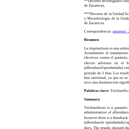
**Docente Investigador Uni
de Zacatecas,
***Docente de la Unidad Ac
y Microbiología de la Unid
de Zacatecas.
Correspondencia:
amoreno_
Resumen
La triquinelosis es una enfer
Actualmente el tratamiento
efectivos contra el parásit
efectos adversos en el h
(albendazol/quinfamida) cont
periodo de 3 días. Los resu
fase intestinal, ya que no s
tuvo una disminución signific
Palabras clave:
Trichinella s
Summary
Trichinellosis is a parasiti
administration of albendazol
however there is a drawback 
(albendazole /quinfamide) aga
days. The results showed th