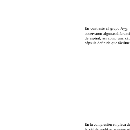
En contraste al grupo A
,
TX
observaron algunas diferenci
de espiral, así como una cá
cápsula definida que fácilmen
En la compresión en placa d
la célula nodriza, aunque a