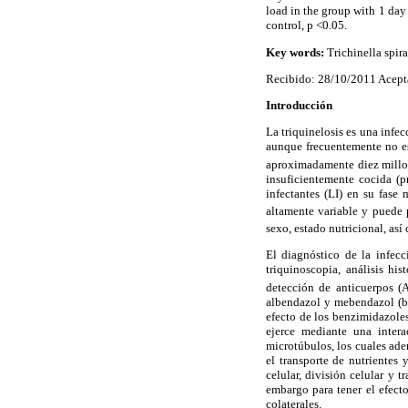
load in the group with 1 day 
control, p <0.05.
Key words:
Trichinella spira
Recibido: 28/10/2011 Acept
Introducción
La triquinelosis es una infe
aunque frecuentemente no es
aproximadamente diez millon
insuficientemente cocida (p
infectantes (LI) en su fase
altamente variable y puede 
sexo, estado nutricional, así
El diagnóstico de la infecc
triquinoscopia, análisis his
detección de anticuerpos (A
albendazol y mebendazol (be
efecto de los benzimidazoles
ejerce mediante una inter
microtúbulos, los cuales adem
el transporte de nutrientes
celular, división celular y 
embargo para tener el efect
colaterales.