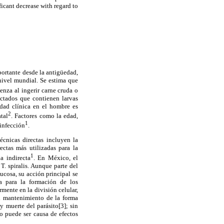
ficant decrease with regard to
portante desde la antigüedad,
nivel mundial. Se estima que
enza al ingerir carne cruda o
ectados que contienen larvas
edad clínica en el hombre es
2
tal
. Factores como la edad,
1
 infección
.
écnicas directas incluyen la
rectas más utilizadas para la
1
a indirecta
. En México, el
. spiralis. Aunque parte del
ucosa, su acción principal se
a para la formación de los
rmente en la división celular,
el mantenimiento de la forma
y muerte del parásito[3]; sin
o puede ser causa de efectos