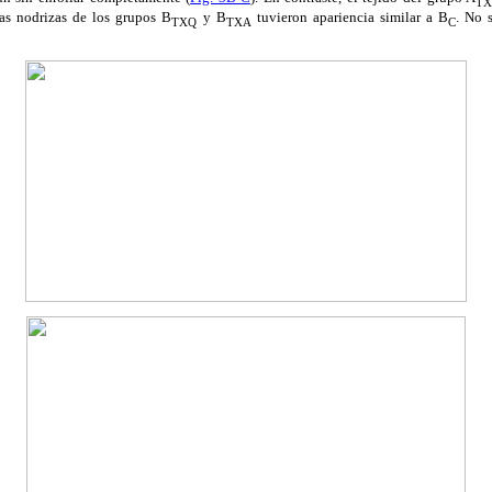
T
las nodrizas de los grupos B
y B
tuvieron apariencia similar a B
. No 
TXQ
TXA
C