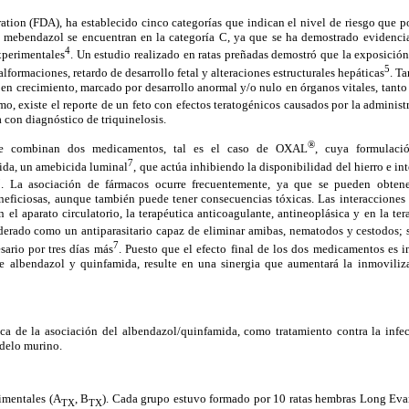
tion (FDA), ha establecido cinco categorías que indican el nivel de riesgo que 
el mebendazol se encuentran en la categoría C, ya que se ha demostrado evidenci
4
xperimentales
. Un estudio realizado en ratas preñadas demostró que la exposición
5
alformaciones, retardo de desarrollo fetal y alteraciones estructurales hepáticas
. T
o en crecimiento, marcado por desarrollo anormal y/o nulo en órganos vitales, tant
mo, existe el reporte de un feto con efectos teratogénicos causados por la admini
 con diagnóstico de triquinelosis.
®
 que combinan dos medicamentos, tal es el caso de OXAL
, cuya formulaci
7
mida, un amebicida luminal
, que actúa inhibiendo la disponibilidad del hierro e in
9
. La asociación de fármacos ocurre frecuentemente, ya que se pueden obtene
eneficiosas, aunque también puede tener consecuencias tóxicas. Las interacciones
 el aparato circulatorio, la terapéutica anticoagulante, antineoplásica y en la ter
erado como un antiparasitario capaz de eliminar amibas, nematodos y cestodos; s
7
sario por tres días más
. Puesto que el efecto final de los dos medicamentos es in
e albendazol y quinfamida, resulte en una sinergia que aumentará la inmoviliz
ica de la asociación del albendazol/quinfamida, como tratamiento contra la infec
odelo murino.
imentales (A
, B
). Cada grupo estuvo formado por 10 ratas hembras Long Eva
TX
TX