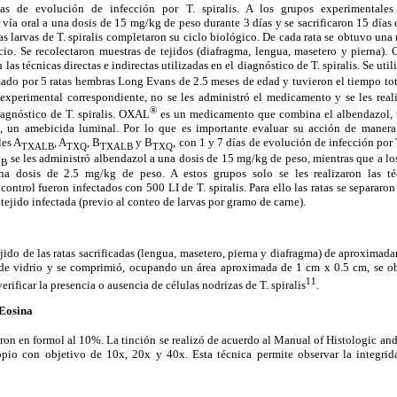
as de evolución de infección por T. spiralis. A los grupos experimentale
vía oral a una dosis de 15 mg/kg de peso durante 3 días y se sacrificaron 15 días 
as larvas de T. spiralis completaron su ciclo biológico. De cada rata se obtuvo una
icio. Se recolectaron muestras de tejidos (diafragma, lengua, masetero y pierna).
 las técnicas directas e indirectas utilizadas en el diagnóstico de T. spiralis. Se uti
ado por 5 ratas hembras Long Evans de 2.5 meses de edad y tuvieron el tiempo tot
 experimental correspondiente, no se les administró el medicamento y se les reali
®
diagnóstico de T. spiralis. OXAL
es un medicamento que combina el albendazol, 
a, un amebicida luminal. Por lo que es importante evaluar su acción de manera 
les A
, A
, B
y B
, con 1 y 7 días de evolución de infección por 
TXALB
TXQ
TXALB
TXQ
se les administró albendazol a una dosis de 15 mg/kg de peso, mientras que a lo
LB
a dosis de 2.5 mg/kg de peso. A estos grupos solo se les realizaron las té
ontrol fueron infectados con 500 LI de T. spiralis. Para ello las ratas se separaron
tejido infectada (previo al conteo de larvas por gramo de carne).
jido de las ratas sacrificadas (lengua, masetero, pierna y diafragma) de aproximad
 de vidrio y se comprimió, ocupando un área aproximada de 1 cm x 0.5 cm, se o
11
erificar la presencia o ausencia de células nodrizas de T. spiralis
.
 Eosina
jaron en formol al 10%. La tinción se realizó de acuerdo al Manual of Histologic an
pio con objetivo de 10x, 20x y 40x. Esta técnica permite observar la integrid