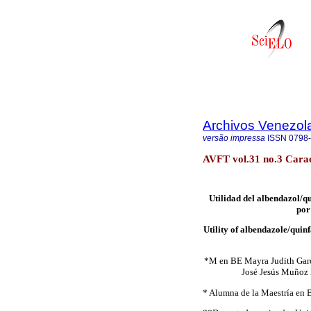
Archivos Venezol
versão impressa
ISSN
0798
AVFT vol.31 no.3 Carac
Utilidad del albendazol/qu
por
Utility of albendazole/quinf
*M en BE Mayra Judith Garc
José Jesús Muñoz 
* Alumna de la Maestría en