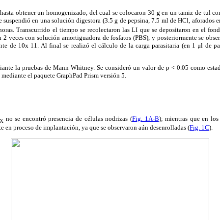
ó hasta obtener un homogenizado, del cual se colocaron 30 g en un tamiz de tul c
 suspendió en una solución digestora (3.5 g de pepsina, 7.5 ml de HCl, aforados 
horas. Transcurrido el tiempo se recolectaron las LI que se depositaron en el fo
on 2 veces con solución amortiguadora de fosfatos (PBS), y posteriormente se obs
 de 10x 11. Al final se realizó el cálculo de la carga parasitaria (en 1 μl de p
iante la pruebas de Mann-Whitney. Se consideró un valor de p < 0.05 como estadí
zó mediante el paquete GraphPad Prism versión 5.
no se encontró presencia de células nodrizas (
Fig. 1A-B
); mientras que en los
X
e en proceso de implantación, ya que se observaron aún desenrolladas (
Fig. 1C
).