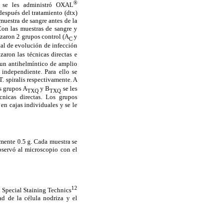
®
s se les administró OXAL
después del tratamiento (dtx)
 muestra de sangre antes de la
 Con las muestras de sangre y
lizaron 2 grupos control (A
y
C
al de evolución de infección
zaron las técnicas directas e
un antihelmíntico de amplio
independiente. Para ello se
T. spiralis respectivamente. A
s grupos A
y B
se les
TXQ
TXQ
cnicas directas. Los grupos
 en cajas individuales y se le
amente 0.5 g. Cada muestra se
bservó al microscopio con el
12
d Special Staining Technics
ad de la célula nodriza y el