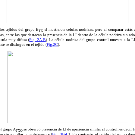
 los tejidos del grupo B
si mostraron células nodrizas, pero al comparar estás 
TX
as, entre las que destacan la presencia de la LI dentro de la célula nodriza sin a
psula muy difusa (
Fig. 2A-B
). La célula nodriza del grupo control muestra a la L
te se distingue en el tejido (
Fig.2C
).
el grupo A
se observó presencia de LI de apariencia similar al control, es decir, l
TXQ
ún sin enrollar completamente (
Fig. 3B-C
). En contraste, el tejido del grupo A