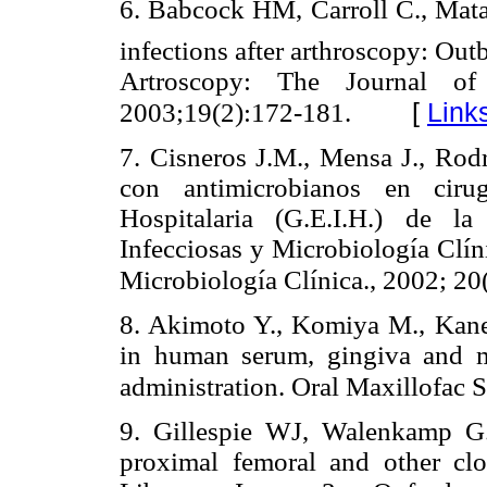
6. Babcock HM, Carroll C., Matav
infections after arthroscopy: Out
Artroscopy: The Journal of 
[
Link
2003;19(2):172-181.
7. Cisneros J.M., Mensa J., Rodr
con antimicrobianos en ciru
Hospitalaria (G.E.I.H.) de l
Infecciosas y Microbiología Clí
Microbiología Clínica., 2002; 20
8. Akimoto Y., Komiya M., Kanek
in human serum, gingiva and m
administration. Oral Maxillofac 
9. Gillespie WJ, Walenkamp G. 
proximal femoral and other cl