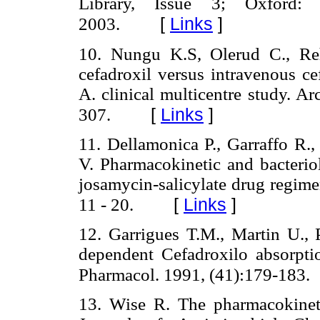
Library, Issue 3; Oxford: 
[
Links
]
2003.
10. Nungu K.S, Olerud C., Reh
cefadroxil versus intravenous ce
A. clinical multicentre study. A
[
Links
]
307.
11. Dellamonica P., Garraffo R.,
V. Pharmacokinetic and bacteriol
josamycin-salicylate drug regimen
[
Links
]
11 - 20.
12. Garrigues T.M., Martin U., P
dependent Cefadroxilo absorptio
Pharmacol. 1991, (41):179-183.
13. Wise R. The pharmacokineti