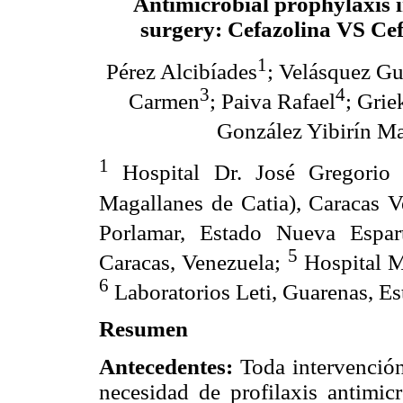
Antimicrobial prophylaxis 
surgery: Cefazolina VS Ce
1
Pérez Alcibíades
; Velásquez Gu
3
4
Carmen
; Paiva Rafael
; Grie
González Yibirín Ma
1
Hospital Dr. José Gregorio
Magallanes de Catia), Caracas 
Porlamar, Estado Nueva Espar
5
Caracas, Venezuela;
Hospital M
6
Laboratorios Leti, Guarenas, E
Resumen
Antecedentes:
Toda intervención 
necesidad de profilaxis antimic