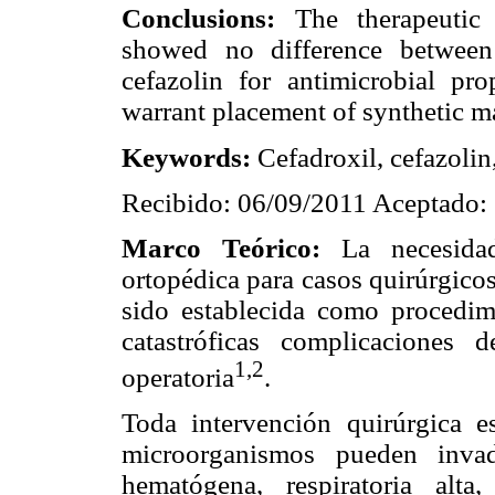
Conclusions:
The therapeutic 
showed no difference between 
cefazolin for antimicrobial pro
warrant placement of synthetic ma
Keywords:
Cefadroxil, cefazolin
Recibido: 06/09/2011 Aceptado:
Marco Teórico:
La necesidad 
ortopédica para casos quirúrgicos
sido establecida como procedimi
catastróficas complicaciones 
1,2
operatoria
.
Toda intervención quirúrgica es
microorganismos pueden invad
hematógena, respiratoria alta