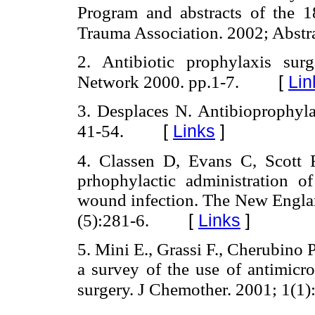
Program and abstracts of the 
Trauma Association. 2002; Abstra
2. Antibiotic prophylaxis surge
[
Lin
Network 2000. pp.1-7.
3. Desplaces N. Antibioprophylax
[
Links
]
41-54.
4. Classen D, Evans C, Scott R
prhophylactic administration of
wound infection. The New Englan
[
Links
]
(5):281-6.
5. Mini E., Grassi F., Cherubino P.
a survey of the use of antimicro
surgery. J Chemother. 2001; 1(1)