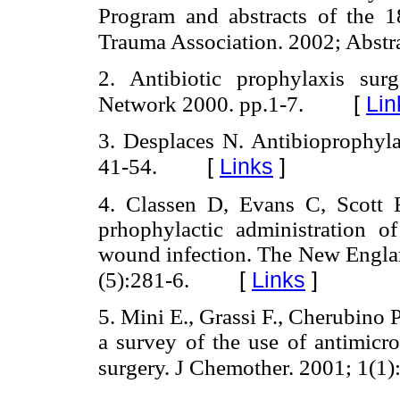
Program and abstracts of the 
Trauma Association. 2002; Abstra
2. Antibiotic prophylaxis surge
[
Lin
Network 2000. pp.1-7.
3. Desplaces N. Antibioprophylax
[
Links
]
41-54.
4. Classen D, Evans C, Scott R
prhophylactic administration of
wound infection. The New Englan
[
Links
]
(5):281-6.
5. Mini E., Grassi F., Cherubino P.
a survey of the use of antimicro
surgery. J Chemother. 2001; 1(1)