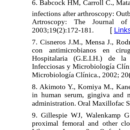
6. Babcock HM, Carroll C., Matav
infections after arthroscopy: Out
Artroscopy: The Journal of 
[
Link
2003;19(2):172-181.
7. Cisneros J.M., Mensa J., Rodr
con antimicrobianos en ciru
Hospitalaria (G.E.I.H.) de l
Infecciosas y Microbiología Clí
Microbiología Clínica., 2002; 20
8. Akimoto Y., Komiya M., Kanek
in human serum, gingiva and m
administration. Oral Maxillofac 
9. Gillespie WJ, Walenkamp G. 
proximal femoral and other cl