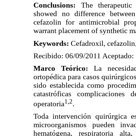
Conclusions:
The therapeutic 
showed no difference between 
cefazolin for antimicrobial pro
warrant placement of synthetic ma
Keywords:
Cefadroxil, cefazolin
Recibido: 06/09/2011 Aceptado:
Marco Teórico:
La necesidad 
ortopédica para casos quirúrgicos
sido establecida como procedimi
catastróficas complicaciones 
1,2
operatoria
.
Toda intervención quirúrgica es
microorganismos pueden invad
hematógena, respiratoria alta