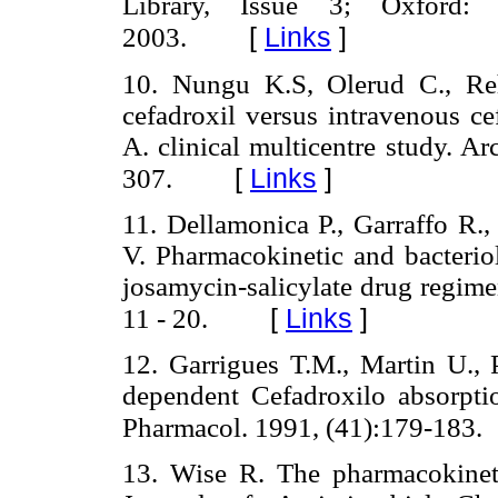
Library, Issue 3; Oxford: 
[
Links
]
2003.
10. Nungu K.S, Olerud C., Reh
cefadroxil versus intravenous ce
A. clinical multicentre study. A
[
Links
]
307.
11. Dellamonica P., Garraffo R.,
V. Pharmacokinetic and bacteriol
josamycin-salicylate drug regimen
[
Links
]
11 - 20.
12. Garrigues T.M., Martin U., P
dependent Cefadroxilo absorptio
Pharmacol. 1991, (41):179-183.
13. Wise R. The pharmacokineti