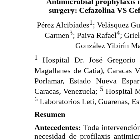
Antimicrobial prophylaxis 
surgery: Cefazolina VS Ce
1
Pérez Alcibíades
; Velásquez Gu
3
4
Carmen
; Paiva Rafael
; Grie
González Yibirín Ma
1
Hospital Dr. José Gregorio
Magallanes de Catia), Caracas 
Porlamar, Estado Nueva Espar
5
Caracas, Venezuela;
Hospital M
6
Laboratorios Leti, Guarenas, E
Resumen
Antecedentes:
Toda intervención 
necesidad de profilaxis antimic