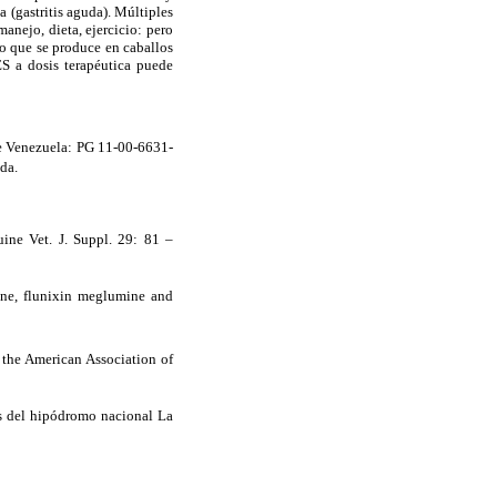
 (gastritis aguda). Múltiples
anejo, dieta, ejercicio: pero
co que se produce en caballos
ES a dosis terapéutica puede
de Venezuela: PG 11-00-6631-
a.
quine Vet. J. Suppl. 29: 81 –
zone, flunixin meglumine and
f the American Association of
nos del hipódromo nacional La