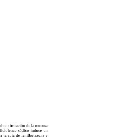
ducir irritación de la mucosa
n diclofenac sódico induce un
a terapia de fenilbutazona y