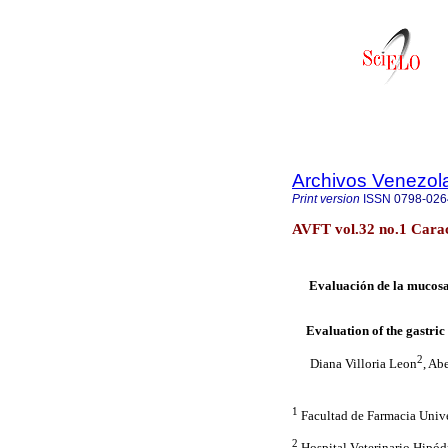
Archivos Venezol
Print version
ISSN
0798-026
AVFT vol.32 no.1 Cara
Evaluación de la mucosa
Evaluation of the gastri
2
Diana Villoria Leon
, Ab
1
Facultad de Farmacia Unive
2
Hospital Veterinario Hipód