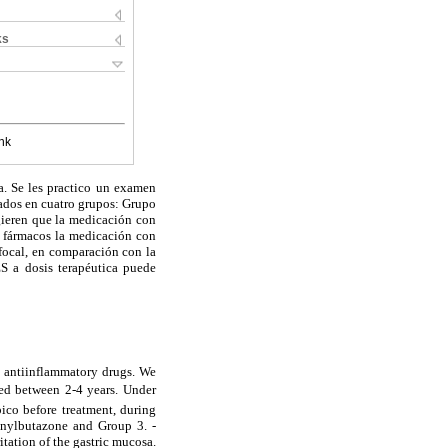
ks
nk
a. Se les practico un examen
pados en cuatro grupos: Grupo
gieren que la medicación con
os fármacos la medicación con
focal, en comparación con la
S a dosis terapéutica puede
l antiinflammatory drugs. We
ed between 2-4 years. Under
ico before treatment, during
enylbutazone and Group 3. -
tation of the gastric mucosa.