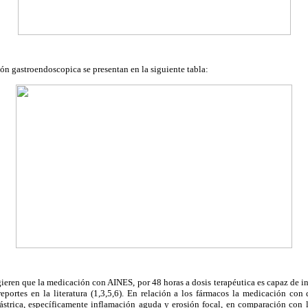
ión gastroendoscopica se presentan en la siguiente tabla:
ieren que la medicación con AINES, por 48 horas a dosis terapéutica es capaz de in
reportes en la literatura (1,3,5,6). En relación a los fármacos la medicación co
strica, específicamente inflamación aguda y erosión focal, en comparación con l