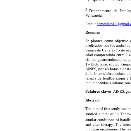
3
Departamento de Patologí
Venezuela.
Email:
aamorales13@gmail
Resumen
Se plantea como objetivo e
medicados con los antinflama
Sangre de Carreras 15 de se
edad comprendida entre 2-4 
clínico-gastroendoscopico pr
1.- Diclofenac sódico, Grup
AINES, por 48 horas a dosis 
diclofenac sódico induce un
terapia de fenilbutazona y
inducir cambios inflamatorio
Palabras claves:
AINES, gast
Abstract
The aim of this study was t
studied a total of 30 Thor
similar conditions of handl
and after therapy. The hor
Flunixin meglumine. The resu