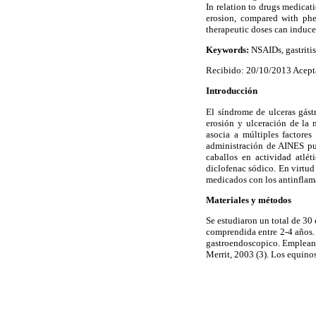
In relation to drugs medicat
erosion, compared with phe
therapeutic doses can induce
Keywords:
NSAIDs, gastritis
Recibido: 20/10/2013 Acept
Introducción
El síndrome de ulceras gástr
erosión y ulceración de la 
asocia a múltiples factores 
administración de AINES pue
caballos en actividad atlét
diclofenac sódico. En virtud
medicados con los antinflama
Materiales y métodos
Se estudiaron un total de 3
comprendida entre 2-4 años. 
gastroendoscopico. Empleando
Merrit, 2003 (3). Los equino