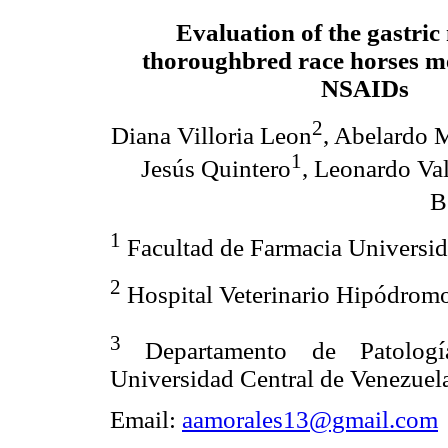
Evaluation of the gastric
thoroughbred race horses m
NSAIDs
2
Diana Villoria Leon
, Abelardo 
1
Jesús Quintero
, Leonardo Va
B
1
Facultad de Farmacia Universid
2
Hospital Veterinario Hipódromo
3
Departamento de Patología
Universidad Central de Venezuel
Email:
aamorales13@gmail.com