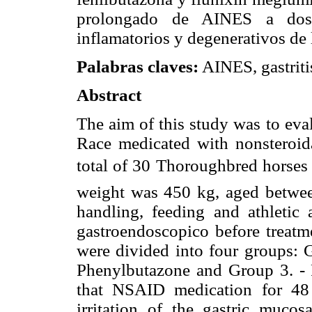
prolongado de AINES a dosis
inflamatorios y degenerativos de 
Palabras claves:
AINES, gastriti
Abstract
The aim of this study was to eva
Race medicated with nonsteroid
total of 30 Thoroughbred horses
weight was 450 kg, aged between
handling, feeding and athletic 
gastroendoscopico before treatme
were divided into four groups: 
Phenylbutazone and Group 3. - 
that NSAID medication for 48 
irritation of the gastric mucos