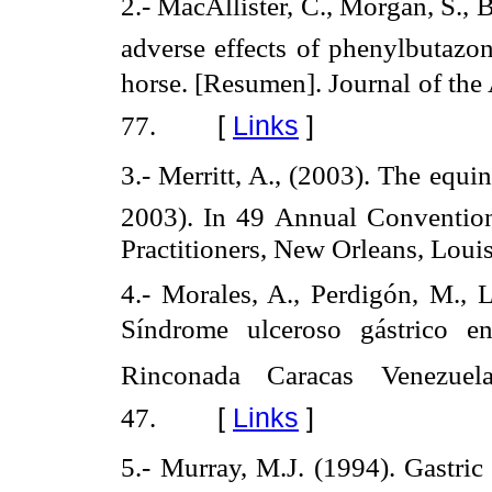
2.- MacAllister, C., Morgan, S., 
adverse effects of phenylbutazo
horse. [Resumen]. Journal of th
[
Links
]
77.
3.- Merritt, A., (2003). The equ
2003). In 49 Annual Convention
Practitioners, New Orleans, Louis
4.- Morales, A., Perdigón, M., L
Síndrome ulceroso gástrico 
Rinconada Caracas Venezuela
[
Links
]
47.
5.- Murray, M.J. (1994). Gastri