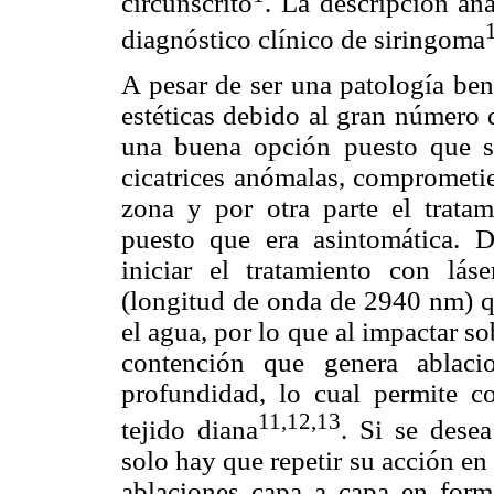
circunscrito
. La descripción an
diagnóstico clínico de siringoma
A pesar de ser una patología ben
estéticas debido al gran número d
una buena opción puesto que s
cicatrices anómalas, comprometie
zona y por otra parte el trata
puesto que era asintomática. De
iniciar el tratamiento con lás
(longitud de onda de 2940 nm) qu
el agua, por lo que al impactar so
contención que genera ablaci
profundidad, lo cual permite c
11,12,13
tejido diana
. Si se dese
solo hay que repetir su acción e
ablaciones capa a capa en form