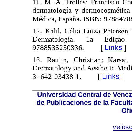
11. M. A. Trelles; Francisco Ca
dermatología y dermocosmética.
Médica, España. ISBN: 9788478
12. Kalil, Célia Luiza Petersen
Dermatologia. 1a Edição,
[
Links
]
9788535250336.
13. Raulin, Christian; Karsa
Dermatology and Aesthetic Medic
[
Links
]
3- 642-03438-1.
Universidad Central de Venez
de Publicaciones de la Facult
Ofi
velos