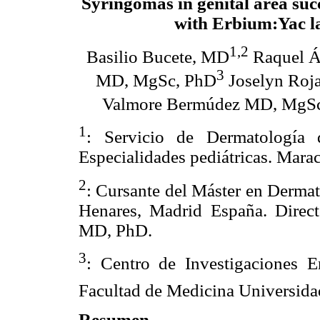
Syringomas in genital area succ
with Erbium:Yac l
1,2
Basilio Bucete, MD
Raquel Á
3
MD, MgSc, PhD
Joselyn Roj
Valmore Bermúdez MD, MgS
1
: Servicio de Dermatología 
Especialidades pediátricas. Mara
2
: Cursante del Máster en Dermat
Henares, Madrid España. Direc
MD, PhD.
3
: Centro de Investigaciones E
Facultad de Medicina Universidad
Resumen