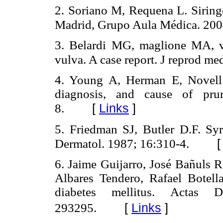
2. Soriano M, Requena L. Siring
Madrid, Grupo Aula Médica. 200
3. Belardi MG, maglione MA, v
vulva. A case report. J reprod me
4. Young A, Herman E, Novell 
diagnosis, and cause of prur
[
Links
]
8.
5. Friedman SJ, Butler D.F. Sy
Dermatol. 1987; 16:310-4.
6. Jaime Guijarro, José Bañuls R
Albares Tendero, Rafael Botell
diabetes mellitus. Actas De
[
Links
]
293295.