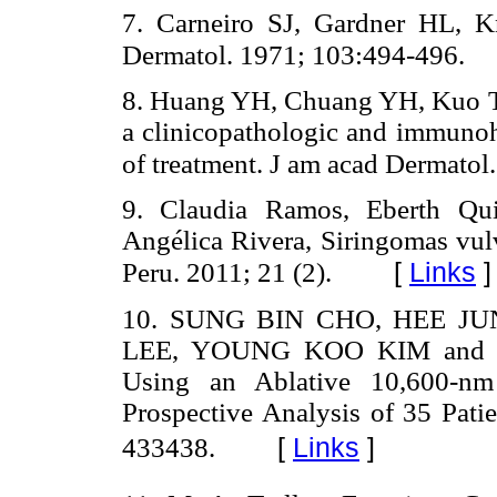
7. Carneiro SJ, Gardner HL, 
Dermatol. 1971; 103:494-496.
8. Huang YH, Chuang YH, Kuo T
a clinicopathologic and immunohi
of treatment. J am acad Dermatol
9. Claudia Ramos, Eberth Qui
Angélica Rivera, Siringomas vulv
[
Links
]
Peru. 2011; 21 (2).
10. SUNG BIN CHO, HEE J
LEE, YOUNG KOO KIM and JU
Using an Ablative 10,600-nm
Prospective Analysis of 35 Patie
[
Links
]
433438.