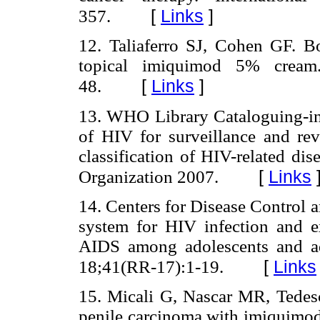
[
Links
]
357.
12. Taliaferro SJ, Cohen GF. Bo
topical imiquimod 5% cream
[
Links
]
48.
13. WHO Library Cataloguing-in
of HIV for surveillance and rev
classification of HIV-related di
[
Links
Organization 2007.
14. Centers for Disease Control a
system for HIV infection and ex
AIDS among adolescents and
[
Links
18;41(RR-17):1-19.
15. Micali G, Nascar MR, Tedesch
penile carcinoma with imiquimod