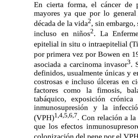
En cierta forma, el cáncer de
mayores ya que por lo general 
2
década de la vida
, sin embargo, 
2
incluso en niños
. La Enferm
epitelial in situ o intraepitelial
por primera vez por Bowen en 1
3
asociada a carcinoma invasor
. 
definidos, usualmente únicas y e
costrosas e incluso úlceras en c
factores como la fimosis, balan
tabáquico, exposición crónica
inmunosupresión y la infecci
1,4,5,6,7
(VPH)
. Con relación a l
que los efectos inmunosupresor
colonización del pene por el VP