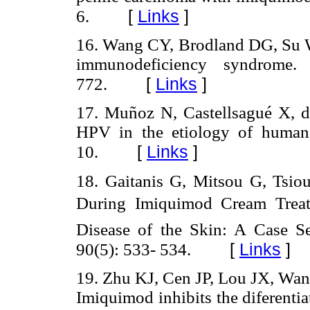
[
Links
]
6.
16. Wang CY, Brodland DG, Su WP
immunodeficiency syndrome.
[
Links
]
772.
17. Muñoz N, Castellsagué X, 
HPV in the etiology of human 
[
Links
]
10.
18. Gaitanis G, Mitsou G, Tsiou
During Imiquimod Cream Treatm
Disease of the Skin: A Case Se
[
Links
]
90(5): 533- 534.
19. Zhu KJ, Cen JP, Lou JX, Wa
Imiquimod inhibits the diferenti