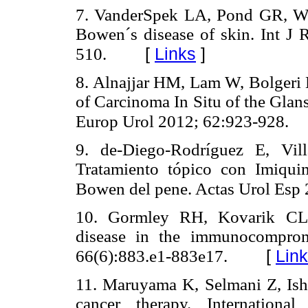
7. VanderSpek LA, Pond GR, We
Bowen´s disease of skin. Int J 
[
Links
]
510.
8. Alnajjar HM, Lam W, Bolgeri 
of Carcinoma In Situ of the Glan
Europ Urol 2012; 62:923-928.
9. de-Diego-Rodríguez E, Vi
Tratamiento tópico con Imiqu
Bowen del pene. Actas Urol Esp 
10. Gormley RH, Kovarik CL. 
disease in the immunocompro
[
Lin
66(6):883.e1-883e17.
11. Maruyama K, Selmani Z, Ish
cancer therapy. Internationa