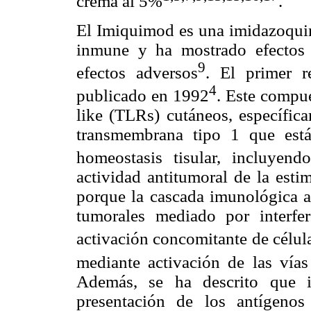
crema al 5%
.
El Imiquimod es una imidazoquino
inmune y ha mostrado efectos a
9
efectos adversos
. El primer r
4
publicado en 1992
. Este compue
like (TLRs) cutáneos, específi
transmembrana tipo 1 que está
homeostasis tisular, incluyend
actividad antitumoral de la esti
porque la cascada imunológica ac
tumorales mediado por interfe
activación concomitante de célul
mediante activación de las vía
Además, se ha descrito que i
presentación de los antígenos