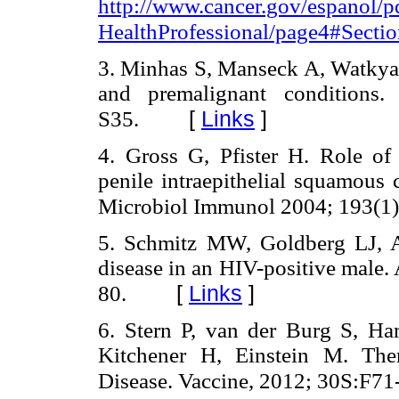
http://www.cancer.gov/espanol/p
HealthProfessional/page4#Secti
3. Minhas S, Manseck A, Watkya 
and premalignant conditions
[
Links
]
S35.
4. Gross G, Pfister H. Role of
penile intraepithelial squamous 
Microbiol Immunol 2004; 193(1)
5. Schmitz MW, Goldberg LJ, A
disease in an HIV-positive male.
[
Links
]
80.
6. Stern P, van der Burg S, Ha
Kitchener H, Einstein M. The
Disease. Vaccine, 2012; 30S:F71