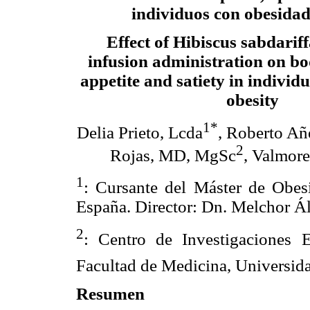
individuos con obesidad
Effect of Hibiscus sabdarif
infusion administration on b
appetite and satiety in individ
obesity
1*
Delia Prieto, Lcda
, Roberto A
2
Rojas, MD, MgSc
, Valmor
1
: Cursante del Máster de Obes
España. Director: Dn. Melchor 
2
: Centro de Investigaciones E
Facultad de Medicina, Universida
Resumen