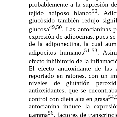
probablemente a la supresión de 
50
tejido adiposo blanco
. Adic
glucósido también redujo signif
49,50
glucosa
. Las antocianinas 
expresión de adipocinas, pues se
de la adiponectina, la cual aume
51-53
adipocitos humanos
. Asim
efecto inhibitorio de la inflamac
El efecto antioxidante de las 
reportado en ratones, con un imp
niveles de glutatión peroxi
antioxidantes, que se encontraba
54,
control con dieta alta en grasa
antocianina induce la expres
56
gamma
, factores de transcrip