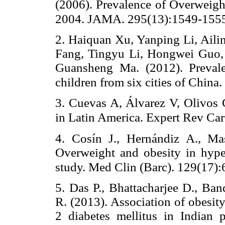
(2006). Prevalence of Overweight
2004. JAMA. 295(13):1549-155
2. Haiquan Xu, Yanping Li, Ail
Fang, Tingyu Li, Hongwei Guo,
Guansheng Ma. (2012). Preval
children from six cities of Chin
3. Cuevas A, Álvarez V, Olivos 
in Latin America. Expert Rev Car
4. Cosín J., Hernándiz A., Mas
Overweight and obesity in hyper
study. Med Clin (Barc). 129(17):
5. Das P., Bhattacharjee D., Ba
R. (2013). Association of obesity
2 diabetes mellitus in Indian 