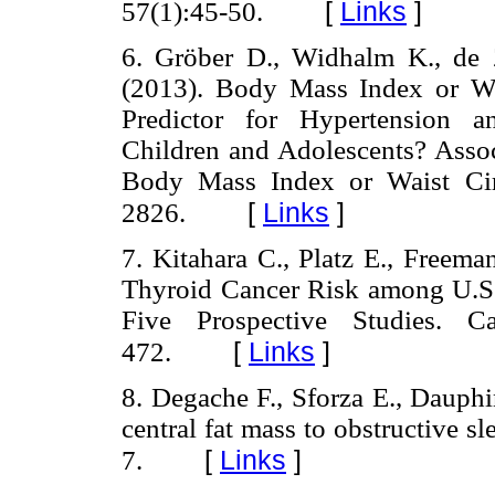
[
Links
]
57(1):45-50.
6. Gröber D., Widhalm K., de Z
(2013). Body Mass Index or Wa
Predictor for Hypertension a
Children and Adolescents? Assoc
Body Mass Index or Waist Cir
[
Links
]
2826.
7. Kitahara C., Platz E., Freema
Thyroid Cancer Risk among U.S
Five Prospective Studies. C
[
Links
]
472.
8. Degache F., Sforza E., Dauphin
central fat mass to obstructive sl
[
Links
]
7.