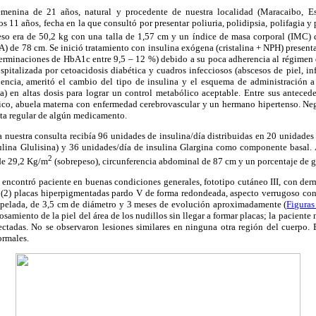
emenina de 21 años, natural y procedente de nuestra localidad (Maracaibo, E
 11 años, fecha en la que consultó por presentar poliuria, polidipsia, polifagia 
peso era de 50,2 kg con una talla de 1,57 cm y un índice de masa corporal (IMC)
) de 78 cm. Se inició tratamiento con insulina exógena (cristalina + NPH) presen
erminaciones de HbA1c entre 9,5 – 12 %) debido a su poca adherencia al régimen d
ospitalizada por cetoacidosis diabética y cuadros infecciosos (abscesos de piel, in
ncia, ameritó el cambio del tipo de insulina y el esquema de administración a
a) en altas dosis para lograr un control metabólico aceptable. Entre sus antecede
mico, abuela materna con enfermedad cerebrovascular y un hermano hipertenso. Neg
sta regular de algún medicamento.
nuestra consulta recibía 96 unidades de insulina/día distribuidas en 20 unidades 
lina Glulisina) y 36 unidades/día de insulina Glargina como componente basal. 
2
de 29,2 Kg/m
(sobrepeso), circunferencia abdominal de 87 cm y un porcentaje de g
encontró paciente en buenas condiciones generales, fototipo cutáneo III, con de
s (2) placas hiperpigmentadas pardo V de forma redondeada, aspecto verrugoso con
iopelada, de 3,5 cm de diámetro y 3 meses de evolución aproximadamente (
Figuras
samiento de la piel del área de los nudillos sin llegar a formar placas; la paciente 
ectadas. No se observaron lesiones similares en ninguna otra región del cuerpo. E
ormales.