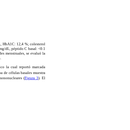
dL, HbA1C: 12,4 %; colesterol
g/dL, péptido C basal: <0.1
des menstruales, se evaluó la
.
co la cual reportó marcada
pa de células basales muestra
mononucleares (
Figura 3
). El