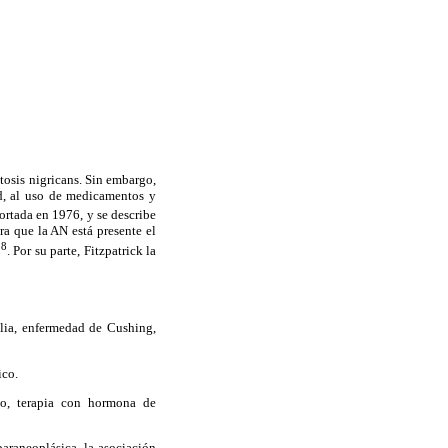
osis nigricans. Sin embargo,
ad, al uso de medicamentos y
portada en 1976, y se describe
ra que la AN está presente el
8
. Por su parte, Fitzpatrick la
alia, enfermedad de Cushing,
ico.
co, terapia con hormona de
araneoplásica, la asociación