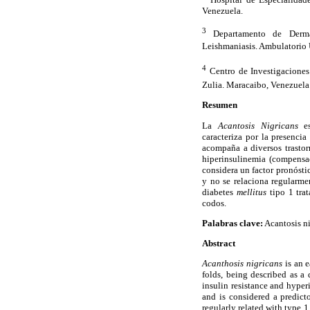
Venezuela.
3
Departamento de Dermat
Leishmaniasis. Ambulatorio U
4
Centro de Investigaciones
Zulia. Maracaibo, Venezuela
Resumen
La
Acantosis Nigricans
es
caracteriza por la presenci
acompaña a diversos trastorn
hiperinsulinemia (compensad
considera un factor pronósti
y no se relaciona regularme
diabetes
mellitus
tipo 1 tra
codos.
Palabras clave:
Acantosis nig
Abstract
Acanthosis nigricans
is an e
folds, being described as a 
insulin resistance and hyper
and is considered a predicto
regularly related with type 1