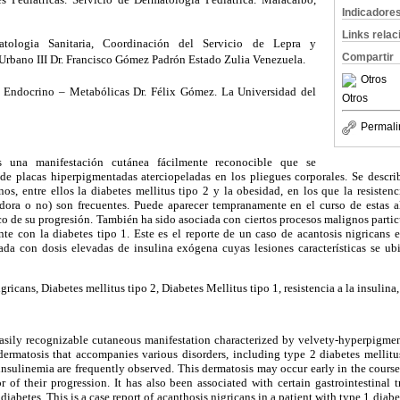
Indicadore
Links rela
ologia Sanitaria, Coordinación del Servicio de Lepra y
Compartir
rbano III Dr. Francisco Gómez Padrón Estado Zulia Venezuela.
Otros
 Endocrino – Metabólicas Dr. Félix Gómez. La Universidad del
Otros
Permali
 una manifestación cutánea fácilmente reconocible que se
a de placas hiperpigmentadas aterciopeladas en los pliegues corporales. Se desc
os, entre ellos la diabetes mellitus tipo 2 y la obesidad, en los que la resistenc
ora o no) son frecuentes. Puede aparecer tempranamente en el curso de estas a
co de su progresión. También ha sido asociada con ciertos procesos malignos parti
nte con la diabetes tipo 1. Este es el reporte de un caso de acantosis nigricans 
tada con dosis elevadas de insulina exógena cuyas lesiones características se 
ricans, Diabetes mellitus tipo 2, Diabetes Mellitus tipo 1, resistencia a la insulina
asily recognizable cutaneous manifestation characterized by velvety-hyperpigme
dermatosis that accompanies various disorders, including type 2 diabetes mellitu
insulinemia are frequently observed. This dermatosis may occur early in the course
r of their progression. It has also been associated with certain gastrointestinal 
 diabetes. This is a case report of acanthosis nigricans in a patient with type 1 diab