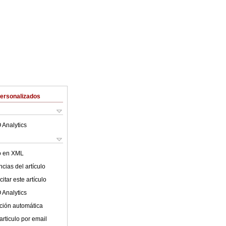
Personalizados
 Analytics
lo en XML
cias del artículo
itar este artículo
 Analytics
ción automática
articulo por email