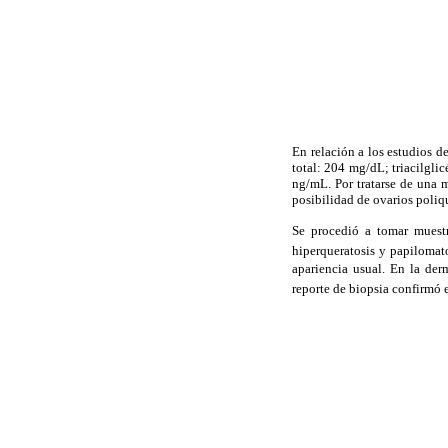
En relación a los estudios d
total: 204 mg/dL; triacilg
ng/mL. Por tratarse de una m
posibilidad de ovarios poliq
Se procedió a tomar muestr
hiperqueratosis y papilomato
apariencia usual. En la der
reporte de biopsia confirmó 