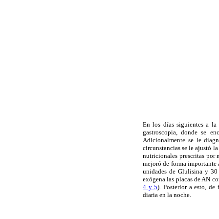
En los días siguientes a la
gastroscopia, donde se enc
Adicionalmente se le diagn
circunstancias se le ajustó l
nutricionales prescritas por
mejoró de forma importante a
unidades de Glulisina y 30 
exógena las placas de AN co
4 y 5
). Posterior a esto, d
diaria en la noche.