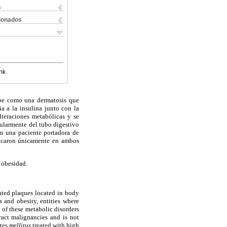
s
cionados
nk
ribe como una dermatosis que
ia a la insulina junto con la
lteraciones metabólicas y se
cularmente del tubo digestivo
en una paciente portadora de
ubicaron únicamente en ambos
, obesidad.
nted plaques located in body
s and obesity, entities where
 of these metabolic disorders
tract malignancies and is not
etes
mellitus
treated with high