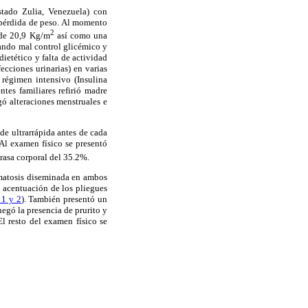
stado Zulia, Venezuela) con
y pérdida de peso. Al momento
2
 de 20,9 Kg/m
así como una
tando mal control glicémico y
ietético y falta de actividad
fecciones urinarias) en varias
 régimen intensivo (Insulina
ntes familiares refirió madre
ó alteraciones menstruales e
de ultrarrápida antes de cada
Al examen físico se presentó
rasa corporal del 35.2%.
rmatosis diseminada en ambos
 acentuación de los pliegues
 1 y 2
). También presentó un
negó la presencia de prurito y
l resto del examen físico se