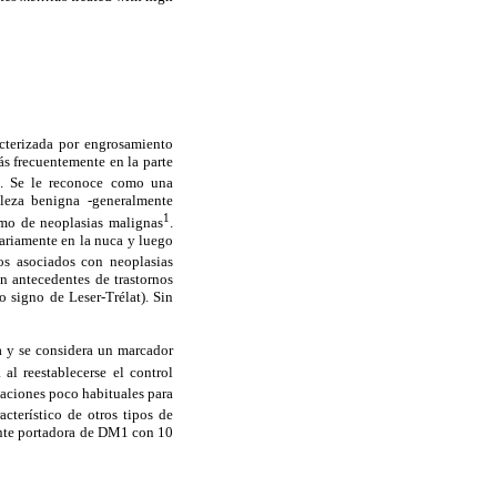
acterizada por engrosamiento
s frecuentemente en la parte
. Se le reconoce como una
aleza benigna -generalmente
1
omo de neoplasias malignas
.
ariamente en la nuca y luego
os asociados con neoplasias
n antecedentes de trastornos
 signo de Leser-Trélat). Sin
a y se considera un marcador
al reestablecerse el control
zaciones poco habituales para
acterístico de otros tipos de
iente portadora de DM1 con 10