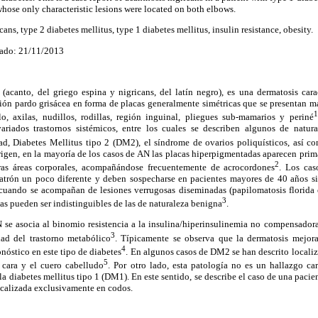
hose only characteristic lesions were located on both elbows.
ans, type 2 diabetes mellitus, type 1 diabetes mellitus, insulin resistance, obesity.
ado: 21/11/2013
 (acanto, del griego espina y nigricans, del latín negro), es una dermatosis car
ón pardo grisácea en forma de placas generalmente simétricas que se presentan má
1
llo, axilas, nudillos, rodillas, región inguinal, pliegues sub-mamarios y periné
ariados trastornos sistémicos, entre los cuales se describen algunos de natur
d, Diabetes Mellitus tipo 2 (DM2), el síndrome de ovarios poliquísticos, así c
igen, en la mayoría de los casos de AN las placas hiperpigmentadas aparecen prim
2
tras áreas corporales, acompañándose frecuentemente de acrocordones
. Los cas
trón un poco diferente y deben sospecharse en pacientes mayores de 40 años si
cuando se acompañan de lesiones verrugosas diseminadas (papilomatosis florida o
3
as pueden ser indistinguibles de las de naturaleza benigna
.
 se asocia al binomio resistencia a la insulina/hiperinsulinemia no compensador
3
dad del trastorno metabólico
. Típicamente se observa que la dermatosis mejora 
4
nóstico en este tipo de diabetes
. En algunos casos de DM2 se han descrito locali
5
 cara y el cuero cabelludo
. Por otro lado, esta patología no es un hallazgo car
 la diabetes mellitus tipo 1 (DM1). En este sentido, se describe el caso de una pac
calizada exclusivamente en codos.