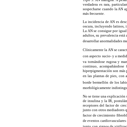
verdadera es rara, particu
sospecharse cuando la AN ap
más frecuente.
La incidencia de AN es desc
oscura, incluyendo latinos, 
La AN se consigue por igual
adultos, su prevalencia está
desarrollar anormalidades m
Clínicamente la AN se caract
con aspecto sucio- y a med
va tornándose rugosa y mam
continuo, acompañándose fr
hiperpigmentación son más p
en las plantas de pies, con 
borde bermellón de los labio
morfológicamente indistingu
No se tiene una explicación s
de insulina y la IR, postulá
receptores del factor de cre
junto con otros mediadores q
factor de crecimiento fibrobl
de eventos cardiovasculares
junto con signos de viriliza