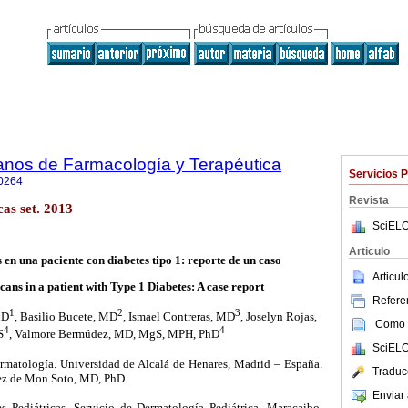
anos de Farmacología y Terapéutica
Servicios 
0264
Revista
as set. 2013
SciELO
Articulo
 en una paciente con diabetes tipo 1: reporte de un caso
Articu
cans in a patient with Type 1 Diabetes: A case report
Referen
1
2
3
hD
, Basilio Bucete, MD
, Ismael Contreras, MD
, Joselyn Rojas,
Como c
4
4
S
, Valmore Bermúdez, MD, MgS, MPH, PhD
SciELO
rmatología. Universidad de Alcalá de Henares, Madrid – España.
Traduc
rez de Mon Soto, MD, PhD.
Enviar 
s Pediátricas. Servicio de Dermatología Pediátrica. Maracaibo,