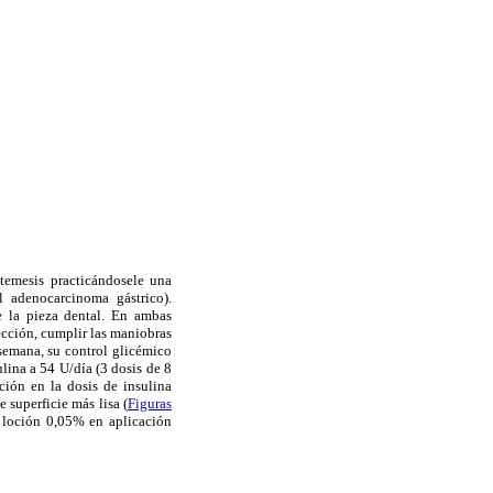
atemesis practicándosele una
l adenocarcinoma gástrico).
e la pieza dental. En ambas
fección, cumplir las maniobras
 semana, su control glicémico
lina a 54 U/día (3 dosis de 8
ción en la dosis de insulina
superficie más lisa (
Figuras
) loción 0,05% en aplicación