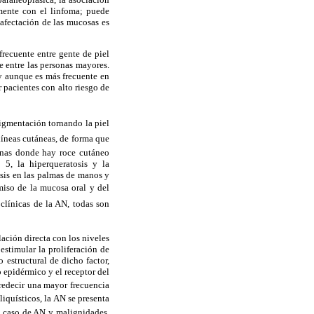
mente con el linfoma; puede
afectación de las mucosas es
recuente entre gente de piel
e entre las personas mayores.
y aunque es más frecuente en
 pacientes con alto riesgo de
igmentación tornando la piel
líneas cutáneas, de forma que
onas donde hay roce cutáneo
 5, la hiperqueratosis y la
sis en las palmas de manos y
omiso de la mucosa oral y del
 clínicas de la AN, todas son
lación directa con los niveles
estimular la proliferación de
 estructural de dicho factor,
 epidérmico y el receptor del
edecir una mayor frecuencia
iquísticos, la AN se presenta
l caso de AN y malignidades,