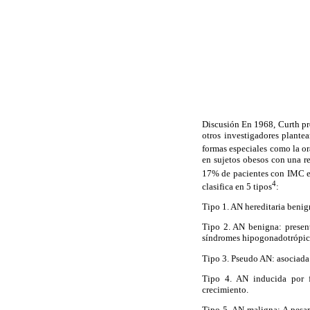
Discusión En 1968, Curth pr
otros investigadores plante
formas especiales como la or
en sujetos obesos con una re
17% de pacientes con IMC e
4
clasifica en 5 tipos
:
Tipo 1. AN hereditaria benig
Tipo 2. AN benigna: present
síndromes hipogonadotrópico
Tipo 3. Pseudo AN: asociada
Tipo 4. AN inducida por f
crecimiento.
Tipo 5. AN maligna: A pesar