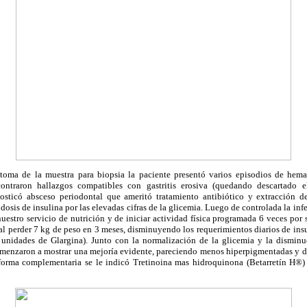
 toma de la muestra para biopsia la paciente presentó varios episodios de hem
ontraron hallazgos compatibles con gastritis erosiva (quedando descartado e
osticó absceso periodontal que ameritó tratamiento antibiótico y extracción d
a dosis de insulina por las elevadas cifras de la glicemia. Luego de controlada la in
 nuestro servicio de nutrición y de iniciar actividad física programada 6 veces por
l perder 7 kg de peso en 3 meses, disminuyendo los requerimientos diarios de insu
unidades de Glargina). Junto con la normalización de la glicemia y la disminu
menzaron a mostrar una mejoría evidente, pareciendo menos hiperpigmentadas y de 
e forma complementaria se le indicó Tretinoina mas hidroquinona (Betarretín H®