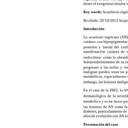
doses of exogenous insulin w
Key words:
Acanthosis nigric
Recibido: 20/10/2013 Acept
Introducción
La acantosis nigricans (AN)
cutáneo con hiperpigmentaci
posterior y lateral del cue
manifestación cutánea de v
endocrinos- como la obesida
Independientemente de su or
progresan a las axilas y o
malignas pueden tener un pa
metabólicos, especialmente 
embargo, las lesiones malign
En el caso de la DM2, la AN
dermatológico de la severi
metabólico y es un factor pro
las lesiones de AN como la
diabetes, particularmente de
años de evolución con AN lo
Presentación del caso