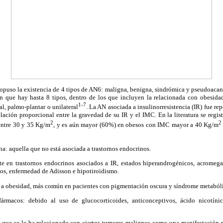
opuso la existencia de 4 tipos de AN6: maligna, benigna, sindrómica y pseudoacant
an que hay hasta 8 tipos, dentro de los que incluyen la relacionada con obesid
1-7
al, palmo-plantar o unilateral
. La AN asociada a insulinorresistencia (IR) fue re
lación proporcional entre la gravedad de su IR y el IMC. En la literatura se regist
2
2
ntre 30 y 35 Kg/m
, y es aún mayor (60%) en obesos con IMC mayor a 40 Kg/m
na: aquella que no está asociada a trastornos endocrinos.
e en trastornos endocrinos asociados a IR, estados hiperandrogénicos, acromeg
s, enfermedad de Adisson e hipotiroidismo.
 a obesidad, más común en pacientes con pigmentación oscura y síndrome metaból
ármacos: debido al uso de glucocorticoides, anticonceptivos, ácido nicotíni
 que se le ha relacionado con ciertos tumores malignos como una manifestación p