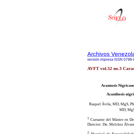
Archivos Venezol
versión impresa
ISSN
0798-
AVFT vol.32 no.3 Carac
Acantosis Nigricans
Acanthosis nigri
Raquel Ávila, MD, MgS, P
MD, Mg
1
Cursante del Máster en De
Director: Dn. Melchor Álva
2
Hospital de Especialidade