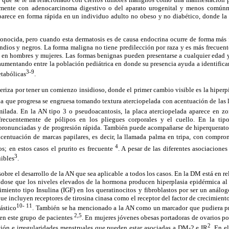
larmente con adenocarcinoma digestivo o del aparato urogenital y menos común
arece en forma rápida en un individuo adulto no obeso y no diabético, donde la 
onocida, pero cuando esta dermatosis es de causa endocrina ocurre de forma más f
indios y negros. La forma maligna no tiene predilección por raza y es más frecuent
 en hombres y mujeres. Las formas benignas pueden presentarse a cualquier edad 
 aumentando entre la población pediátrica en donde su presencia ayuda a identificar
3-9
etabólicas
.
eriza por tener un comienzo insidioso, donde el primer cambio visible es la hiperp
ida que progresa se engruesa tomando textura aterciopelada con acentuación de las 
ilada. En la AN tipo 3 o pseudoacantosis, la placa aterciopelada aparece en z
ecuentemente de pólipos en los pliegues corporales y el cuello. En la tipo
ronunciadas y de progresión rápida. También puede acompañarse de hiperquerato
acentuación de marcas papilares, es decir, la llamada palma en tripa, con compr
4
s; en estos casos el prurito es frecuente
. A pesar de las diferentes asociaciones
3
ibles
.
obre el desarrollo de la AN que sea aplicable a todos los casos. En la DM está en re
ndose que los niveles elevados de la hormona producen hiperplasia epidérmica al 
cimiento tipo Insulina (IGF) en los queratinocitos y fibroblastos por ser un análogo
ue incluyen receptores de tirosina cinasa como el receptor del factor de crecimiento
10- 11
ástico
. También se ha mencionado a la AN como un marcador que pudiera pr
2,5
 en este grupo de pacientes
. En mujeres jóvenes obesas portadoras de ovarios pol
2
ción e irregularidades menstruales que pueden estar asociadas a DM-2 e IR
. En e