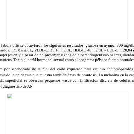
e laboratorio se obtuvieron los siguientes resultados: glucosa en ayuno: 300 mg/
licéridos: 175,8 mg/dL, VLDL-C: 35,16 mg/dL; HDL-C: 40 mg/dL y LDL-C: 128,84 m
ujer joven y a pesar de no presentar signos de hiperandrogenismo ni irregularida
uísticos. Tanto el perfil hormonal sexual como el ecograma pélvico fueron normales
a por sacabocado de la piel del codo izquierdo para estudio anatomopatológi
sis de la epidermis que muestra también áreas de acantosis. La melanina en la ca
mis superficial se observan pequeños vasos con infiltración discreta de células 
el diagnostico de AN.