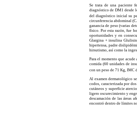
Se trata de una paciente f
diagnóstico de DM1 desde los
del diagnóstico inicial su 
circunferencia abdominal (CA
ganancia de peso (varias det
físico. Por esta razón, fue h
oportunidades y en consecue
Glargina + insulina Glulisin
hipertensa, padre dislipidé
hirsutismo, así como la inge
Para el momento que acude a 
comida (60 unidades de insu
con un peso de 71 Kg, IMC 
Al examen dermatológico se 
codos, caracterizada por do
cutáneos y superficie aterc
ligero oscurecimiento y engro
descamación de las áreas af
encontró dentro de límites n