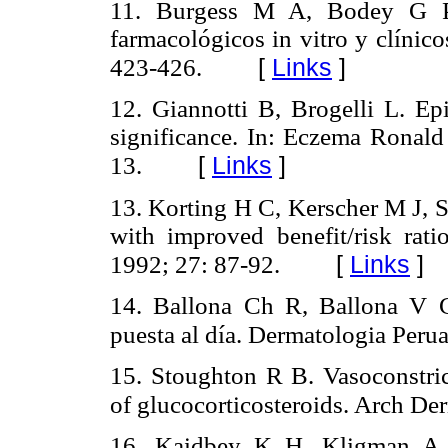
11. Burgess M A, Bodey G P.
farmacológicos in vitro y clínic
[
Links
]
423-426.
12. Giannotti B, Brogelli L. Ep
significance. In: Eczema Ronald
[
Links
]
13.
13. Korting H C, Kerscher M J, S
with improved benefit/risk ra
[
Links
]
1992; 27: 87-92.
14. Ballona Ch R, Ballona V C.
puesta al día. Dermatologia Peru
15. Stoughton R B. Vasoconstric
of glucocorticosteroids. Arch De
16. Kaidbey K H, Kligman A M