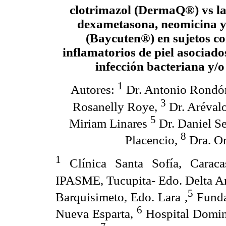
clotrimazol (DermaQ®) vs l
dexametasona, neomicina y
(Baycuten®) en sujetos c
inflamatorios de piel asociado
infección bacteriana y/o
1
Autores:
Dr. Antonio Rondó
3
Rosanelly Roye,
Dr. Arévalo
5
Miriam Linares
Dr. Daniel S
8
Placencio,
Dra. O
1
Clínica Santa Sofía, Carac
IPASME, Tucupita- Edo. Delta 
5
Barquisimeto, Edo. Lara ,
Funda
6
Nueva Esparta,
Hospital Doming