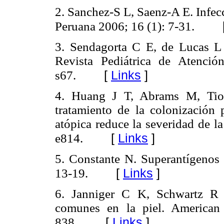
2. Sanchez-S L, Saenz-A E. Infec
Peruana 2006; 16 (1): 7-31.
3. Sendagorta C E, de Lucas L R
Revista Pediátrica de Atenció
[
Links
]
s67.
4. Huang J T, Abrams M, Tio
tratamiento de la colonización 
atópica reduce la severidad de l
[
Links
]
e814.
5. Constante N. Superantígenos
[
Links
]
13-19.
6. Janniger C K, Schwartz R A
comunes en la piel. American
[
Links
]
838.