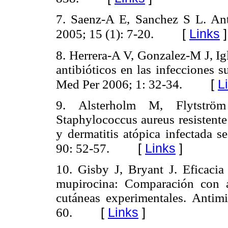
7. Saenz-A E, Sanchez S L. Ant
[
Links
]
2005; 15 (1): 7-20.
8. Herrera-A V, Gonzalez-M J, Ig
antibióticos en las infecciones s
[
L
Med Per 2006; 1: 32-34.
9. Alsterholm M, Flytströ
Staphylococcus aureus resistente
y dermatitis atópica infectada 
[
Links
]
90: 52-57.
10. Gisby J, Bryant J. Eficaci
mupirocina: Comparación con a
cutáneas experimentales. Anti
[
Links
]
60.