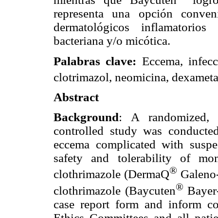
representa una opción conven
dermatológicos inflamatorios
bacteriana y/o micótica.
Palabras clave:
Eccema, infecc
clotrimazol, neomicina, dexame
Abstract
Background
: A randomized, o
controlled study was conducted
eccema complicated with suspect
safety and tolerability of m
®
clothrimazole (DermaQ
Galeno-
®
clothrimazole (Baycuten
Bayer-
case report form and inform c
Ethics Committees and all patie