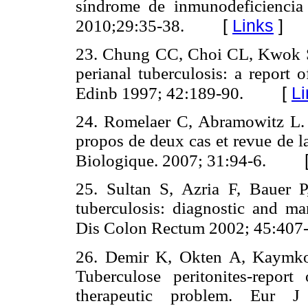
síndrome de inmunodeficiencia
[
Links
]
2010;29:35-38.
23. Chung CC, Choi CL, Kwok 
perianal tuberculosis: a report 
[
Li
Edinb 1997; 42:189-90.
24. Romelaer C, Abramowitz L. 
propos de deux cas et revue de la
Biologique. 2007; 31:94-6.
25. Sultan S, Azria F, Bauer 
tuberculosis: diagnostic and ma
Dis Colon Rectum 2002; 45:407-
26. Demir K, Okten A, Kaymkog
Tuberculose peritonites-report
therapeutic problem. Eur J 