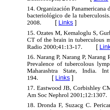
14. Organización Panamericana 
bacteriológico de la tuberculosi
[
Links
]
2008.
15. Ozates M, Kemaloglu S, Gu
CT of the brain in tuberculous m
[
Lin
Radio 2000;41:13-17.
16. Narang P, Narang P, Narang
Prevalence of tubercolous lymph
Maharashtra State, India. 
[
Links
]
194.
17. Eastwood JB, Corbishley CM
Am Soc Nephrol 2001;12:1307.
18. Dronda F, Suzacg C. Pericar