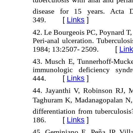
disease for 15 years. Acta D
[
Links
]
349.
42. Le Bourgeois PC, Poynard T,
Peri-anal ulceration. Tuberculos
[
Lin
1984; 13:2507- 2509.
43. Musch E, Tunnerhoff-Mucke 
immunologic deficiency syndr
[
Links
]
444.
44. Jayanthi V, Robinson RJ, M
Taghuram K, Madanagopalan N, 
differentiation from tuberculosi
[
Links
]
186.
45. Geminiano E, Peña JP, Villa