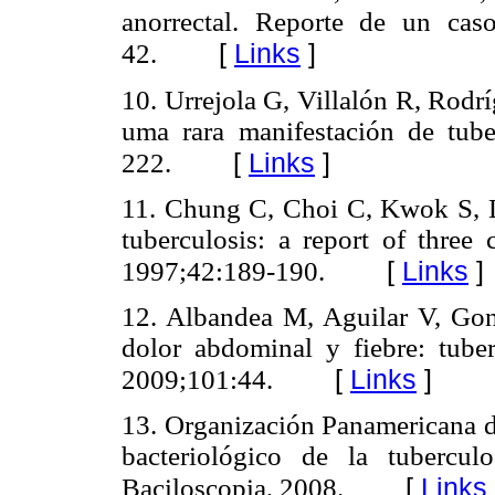
anorrectal. Reporte de un cas
[
Links
]
42.
10. Urrejola G, Villalón R, Rodr
uma rara manifestación de tub
[
Links
]
222.
11. Chung C, Choi C, Kwok S, L
tuberculosis: a report of three
[
Links
]
1997;42:189-190.
12. Albandea M, Aguilar V, Gon
dolor abdominal y fiebre: tube
[
Links
]
2009;101:44.
13. Organización Panamericana 
bacteriológico de la tubercu
[
Links
Baciloscopia, 2008.