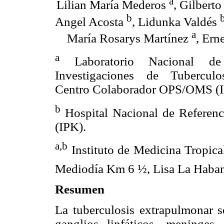
a
Lilian María Mederos
, Gilberto
b
Angel Acosta
, Lidunka Valdés
a
María Rosarys Martínez
, Ern
a
Laboratorio Nacional de
Investigaciones de Tuberculos
Centro Colaborador OPS/OMS (I
b
Hospital Nacional de Referenci
(IPK).
a,b
Instituto de Medicina Tropical
Mediodía Km 6 ½, Lisa La Haban
Resumen
La tuberculosis extrapulmonar s
ganglios linfáticos, meninges,