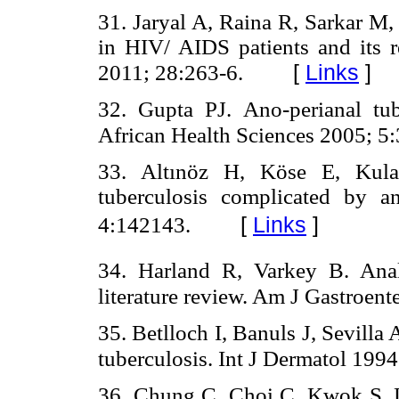
31. Jaryal A, Raina R, Sarkar M,
in HIV/ AIDS patients and its 
[
Links
]
2011; 28:263-6.
32. Gupta PJ. Ano-perianal tub
African Health Sciences 2005; 5
33. Altınöz H, Köse E, Kul
tuberculosis complicated by a
[
Links
]
4:142143.
34. Harland R, Varkey B. Anal
literature review. Am J Gastroen
35. Betlloch I, Banuls J, Sevilla
tuberculosis. Int J Dermatol 199
36. Chung C, Choi C, Kwok S, L