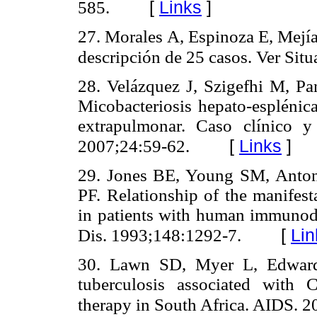
[
Links
]
585.
27. Morales A, Espinoza E, Mejía
descripción de 25 casos. Ver Sit
28. Velázquez J, Szigefhi M, Pa
Micobacteriosis hepato-esplénica
extrapulmonar. Caso clínico y 
[
Links
]
2007;24:59-62.
29. Jones BE, Young SM, Anton
PF. Relationship of the manifest
in patients with human immunode
[
Lin
Dis. 1993;148:1292-7.
30. Lawn SD, Myer L, Edwards
tuberculosis associated with C
therapy in South Africa. AIDS. 2