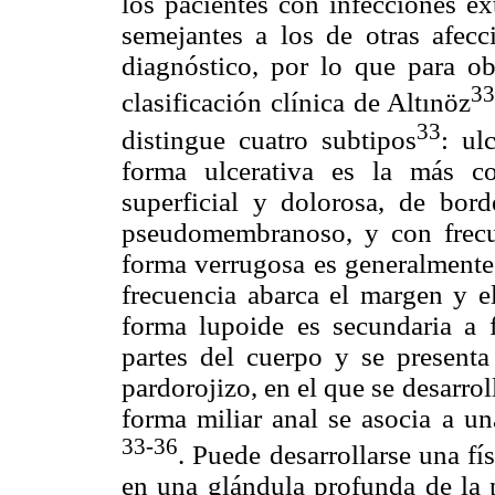
los pacientes con infecciones e
semejantes a los de otras afecc
diagnóstico, por lo que para ob
3
clasificación clínica de Altınöz
33
distingue cuatro subtipos
: ul
forma ulcerativa es la más c
superficial y dolorosa, de bord
pseudomembranoso, y con frecu
forma verrugosa es generalment
frecuencia abarca el margen y e
forma lupoide es secundaria a f
partes del cuerpo y se presen
pardorojizo, en el que se desarrol
forma miliar anal se asocia a un
33-36
. Puede desarrollarse una f
en una glándula profunda de la p