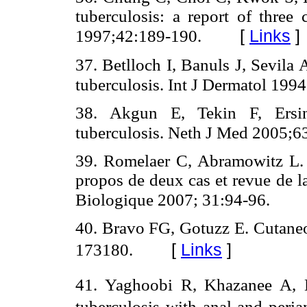
tuberculosis: a report of three
[
Links
]
1997;42:189-190.
37. Betlloch I, Banuls J, Sevila
tuberculosis. Int J Dermatol 199
38. Akgun E, Tekin F, Ersin
tuberculosis. Neth J Med 2005;6
39. Romelaer C, Abramowitz L. 
propos de deux cas et revue de la
Biologique 2007; 31:94-96.
40. Bravo FG, Gotuzz E. Cutaneo
[
Links
]
173180.
41. Yaghoobi R, Khazanee A, Ba
tuberculosis with anal and peri