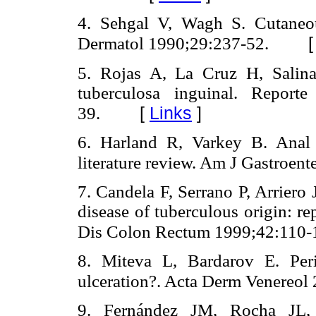
4. Sehgal V, Wagh S. Cutaneous
Dermatol 1990;29:237-52.
5. Rojas A, La Cruz H, Salin
tuberculosa inguinal. Repor
[
Links
]
39.
6. Harland R, Varkey B. Anal 
literature review. Am J Gastroen
7. Candela F, Serrano P, Arriero
disease of tuberculous origin: rep
Dis Colon Rectum 1999;42:110-
8. Miteva L, Bardarov E. Peri
ulceration?. Acta Derm Venereol
9. Fernández JM, Rocha JL, V