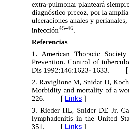
extra-pulmonar planteará siempre
diagnóstico precoz, por la amplia
ulceraciones anales y perianales, 
45-46
infección
.
Referencias
1. American Thoracic Society
Prevention. Control of tubercul
Dis 1992;146:1623- 1633.
2. Raviglione M, Snidar D, Kochi
Morbidity and mortality of a w
[
Links
]
226.
3. Rieder HL, Snider DE Jr, C
lymphadenitis in the United S
[
Links
]
351.