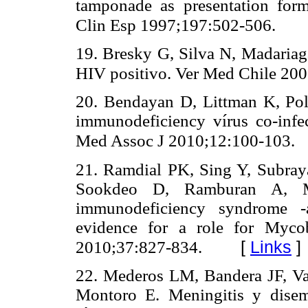
tamponade as presentation for
Clin Esp 1997;197:502-506.
19. Bresky G, Silva N, Madariaga
HIV positivo. Ver Med Chile 20
20. Bendayan D, Littman K, Pol
immunodeficiency vírus co-infect
Med Assoc J 2010;12:100-103.
21. Ramdial PK, Sing Y, Subray
Sookdeo D, Ramburan A, M
immunodeficiency syndrome -a
evidence for a role for Mycob
[
Links
]
2010;37:827-834.
22. Mederos LM, Bandera JF, Va
Montoro E. Meningitis y disem