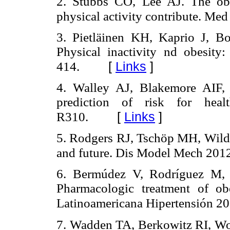
2. Stubbs CO, Lee AJ. The obe
physical activity contribute. Me
3. Pietläinen KH, Kaprio J, Bo
Physical inactivity nd obesity:
[
Links
]
414.
4. Walley AJ, Blakemore AIF, 
prediction of risk for he
[
Links
]
R310.
5. Rodgers RJ, Tschöp MH, Wildin
and future. Dis Model Mech 201
6. Bermúdez V, Rodríguez M, V
Pharmacologic treatment of ob
Latinoamericana Hipertensión 2
7. Wadden TA, Berkowitz RI, Wo