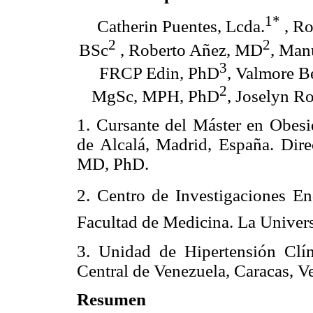
1*
Catherin Puentes, Lcda.
, Ro
2
2
BSc
, Roberto Añez, MD
, Man
3
FRCP Edin, PhD
, Valmore 
2
MgSc, MPH, PhD
, Joselyn R
1. Cursante del Máster en Obesi
de Alcalá, Madrid, España. Dir
MD, PhD.
2. Centro de Investigaciones En
Facultad de Medicina. La Univers
3. Unidad de Hipertensión Clín
Central de Venezuela, Caracas, V
Resumen