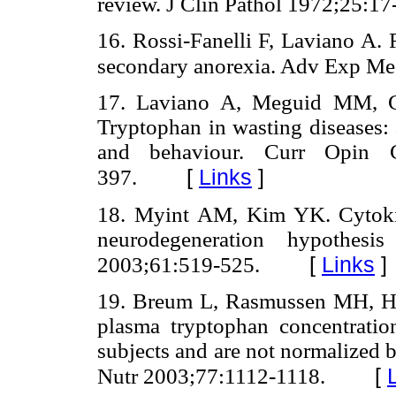
review. J Clin Pathol 1972;25:17
16. Rossi-Fanelli F, Laviano A. 
secondary anorexia. Adv Exp Me
17. Laviano A, Meguid MM, Ca
Tryptophan in wasting diseases:
and behaviour. Curr Opin 
[
Links
]
397.
18. Myint AM, Kim YK. Cytokin
neurodegeneration hypothesi
[
Links
]
2003;61:519-525.
19. Breum L, Rasmussen MH, Hil
plasma tryptophan concentratio
subjects and are not normalized 
[
Nutr 2003;77:1112-1118.