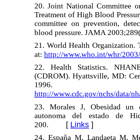
20. Joint National Committee on
Treatment of High Blood Pressure
committee on prevention, detec
blood pressure. JAMA 2003;289
21. World Health Organization. 
at:
http://www.who.int/whr/2003/
22. Health Statistics. NHANE
(CDROM). Hyattsville, MD: Cent
1996. Av
http://www.cdc.gov/nchs/dat
23. Morales J, Obesidad un en
autonoma del estado de Hida
[
Links
]
200.
24. España M, Landaeta M, Me