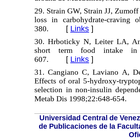
29. Strain GW, Strain JJ, Zumoff
loss in carbohydrate-craving 
[
Links
]
380.
30. Hrboticky N, Leiter LA, A
short term food intake i
[
Links
]
607.
31. Cangiano C, Laviano A, Del
Effects of oral 5-hydroxy-trypt
selection in non-insulin depende
Metab Dis 1998;22:648-654.
Universidad Central de Venez
de Publicaciones de la Facult
Ofi