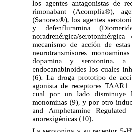
los agentes antagonistas de 
rimonabant (Acomplia®), age
(Sanorex®), los agentes seroton
y defenfluramina (Diomer
noradrenérgica/serotoninérgic
mecanismo de acción de estas 
neurotransmisores monoaminas 
dopamina y serotonina, a 
endocanabinoides los cuales inh
(6). La droga prototipo de acci
agonista de receptores TAAR1 
cual por un lado disminuye l
monominas (9), y por otro induc
and Amphetamine Regulated Tr
anorexigénicas (10).
La serotonina y su receptor 5-H