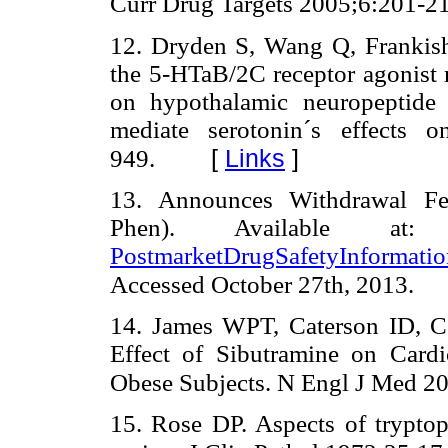
Curr Drug Targets 2005;6:201-2
12. Dryden S, Wang Q, Frankish 
the 5-HTaB/2C receptor agonist
on hypothalamic neuropeptide
mediate serotonin´s effects 
[
Links
]
949.
13. Announces Withdrawal Fen
Phen). Available a
PostmarketDrugSafetyInformatio
Accessed October 27th, 2013.
14. James WPT, Caterson ID, Co
Effect of Sibutramine on Card
Obese Subjects. N Engl J Med 2
15. Rose DP. Aspects of tryptop