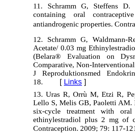
11. Schramm G, Steffens D.
containing oral contraceptiv
antiandrogenic properties. Contr
12. Schramm G, Waldmann-Re
Acetate/ 0.03 mg Ethinylestrad
(Belara® Evaluation on Dy
Comparative, Non-Interventiona
J Reproduktionsmed Endokrin
[
Links
]
18.
13. Uras R, Orrù M, Etzi R, Pe
Lello S, Melis GB, Paoletti AM.
six-cycle treatment with ora
ethinylestradiol plus 2 mg of 
Contraception. 2009; 79: 117-12