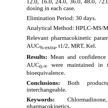
12.0, 16.0, 24.0, 36.0, 48.0, 72
dosing in each case.
Elimination Period: 30 days.
Analytical Method: HPLC-MS/M
Relevant pharmacokinetic para
AUC
, t1/2, MRT, Kel.
%-extra
Results:
Mean and confidence 
AUC
were maintained in t
∞
0-
bioequivalence.
Conclusions:
Both products 
interchangeable.
Keywords:
Chlormadinone, e
pharmacokinetics.