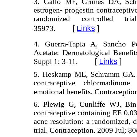
3. Gallo MF, Grimes DA, Sch
estrogen- progestin contraceptiv
randomized controlled tr
[
Links
]
35973.
4. Guerra-Tapia A, Sancho Pé
Acetate: Dermatological Benefi
[
Links
]
Suppl 1: 3-11.
5. Heskamp ML, Schramm GA. E
contraceptive chlormadinone a
emotional benefits. Contraception
6. Plewig G, Cunliffe WJ, Bin
contraceptive containing EE 0.
acne resolution: a randomized, d
trial. Contraception. 2009 Jul; 80