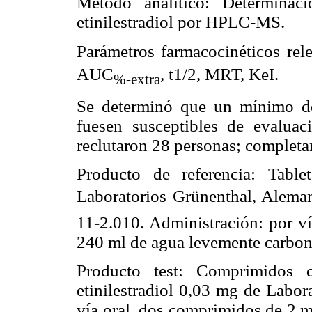
Método analítico: Determinac
etinilestradiol por HPLC-MS.
Parámetros farmacocinéticos re
AUC
, t1/2, MRT, KeI.
%-extra
Se determinó que un mínimo de
fuesen susceptibles de evaluaci
reclutaron 28 personas; completar
Producto de referencia: Ta
Laboratorios Grünenthal, Alema
11-2.010. Administración: por ví
240 ml de agua levemente carbon
Producto test: Comprimidos
etinilestradiol 0,03 mg de Labor
vía oral, dos comprimidos de 2 