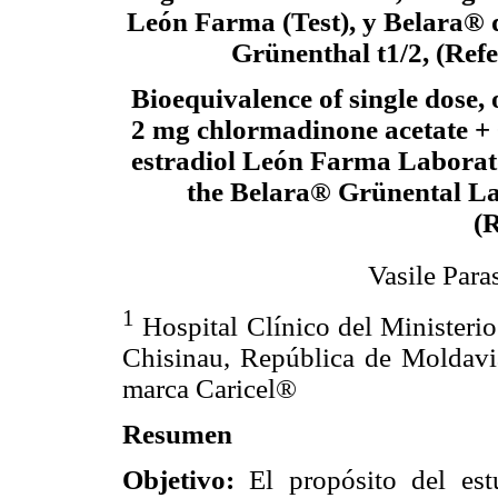
León Farma (Test), y Belara® 
Grünenthal t1/2, (Refe
Bioequivalence of single dose, o
2 mg chlormadinone acetate + 
estradiol León Farma Laborato
the Belara® Grünental La
(R
Vasile Para
1
Hospital Clínico del Ministeri
Chisinau, República de Moldavi
marca Caricel®
Resumen
Objetivo:
El propósito del estu