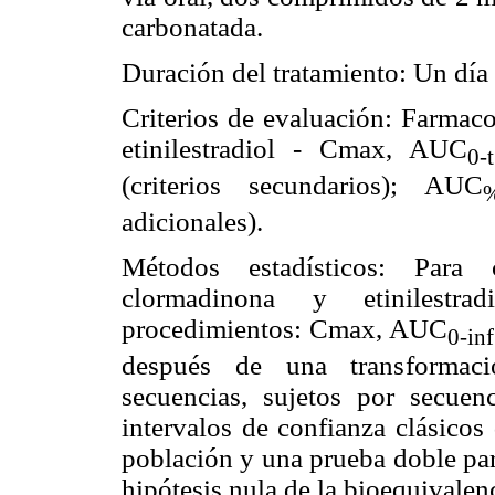
carbonatada.
Duración del tratamiento: Un día 
Criterios de evaluación: Farmaco
etinilestradiol - Cmax, AUC
0
(criterios secundarios); AUC
%
adicionales).
Métodos estadísticos: Para
clormadinona y etinilestra
procedimientos: Cmax, AUC
0-inf
después de una transformació
secuencias, sujetos por secuen
intervalos de confianza clásicos
población y una prueba doble par
hipótesis nula de la bioequivalen