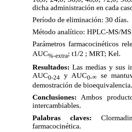
dicha administración en cada cas
Período de eliminación: 30 días.
Método analítico: HPLC-MS/MS
Parámetros farmacocinéticos re
AUC
; t1/2 ; MRT; Kel.
%-extra
Resultados:
Las medias y sus in
AUC
y AUC
se mantuvi
∞
0-24
0-
demostración de bioequivalencia
Conclusiones:
Ambos productos
intercambiables.
Palabras claves:
Clormadinon
farmacocinética.