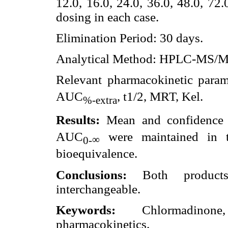
12.0, 16.0, 24.0, 36.0, 48.0, 72
dosing in each case.
Elimination Period: 30 days.
Analytical Method: HPLC-MS/M
Relevant pharmacokinetic para
AUC
, t1/2, MRT, Kel.
%-extra
Results:
Mean and confidence 
AUC
were maintained in t
∞
0-
bioequivalence.
Conclusions:
Both products 
interchangeable.
Keywords:
Chlormadinone, e
pharmacokinetics.