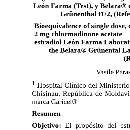
León Farma (Test), y Belara® 
Grünenthal t1/2, (Refe
Bioequivalence of single dose, o
2 mg chlormadinone acetate + 
estradiol León Farma Laborato
the Belara® Grünental La
(R
Vasile Para
1
Hospital Clínico del Ministeri
Chisinau, República de Moldavi
marca Caricel®
Resumen
Objetivo:
El propósito del estu