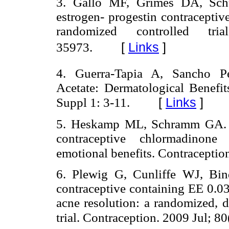
3. Gallo MF, Grimes DA, Sch
estrogen- progestin contraceptiv
randomized controlled tr
[
Links
]
35973.
4. Guerra-Tapia A, Sancho Pé
Acetate: Dermatological Benefi
[
Links
]
Suppl 1: 3-11.
5. Heskamp ML, Schramm GA. E
contraceptive chlormadinone a
emotional benefits. Contraception
6. Plewig G, Cunliffe WJ, Bin
contraceptive containing EE 0.
acne resolution: a randomized, d
trial. Contraception. 2009 Jul; 80