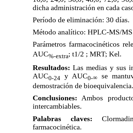
dicha administración en cada cas
Período de eliminación: 30 días.
Método analítico: HPLC-MS/MS
Parámetros farmacocinéticos re
AUC
; t1/2 ; MRT; Kel.
%-extra
Resultados:
Las medias y sus in
AUC
y AUC
se mantuvi
∞
0-24
0-
demostración de bioequivalencia
Conclusiones:
Ambos productos
intercambiables.
Palabras claves:
Clormadinon
farmacocinética.