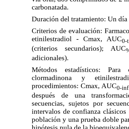
carbonatada.
Duración del tratamiento: Un día 
Criterios de evaluación: Farmaco
etinilestradiol - Cmax, AUC
0
(criterios secundarios); AUC
%
adicionales).
Métodos estadísticos: Para
clormadinona y etinilestra
procedimientos: Cmax, AUC
0-inf
después de una transformació
secuencias, sujetos por secuen
intervalos de confianza clásicos
población y una prueba doble par
hipótesis nula de la bioequivalen