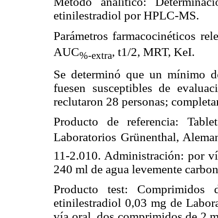
Método analítico: Determinac
etinilestradiol por HPLC-MS.
Parámetros farmacocinéticos re
AUC
, t1/2, MRT, KeI.
%-extra
Se determinó que un mínimo de
fuesen susceptibles de evaluaci
reclutaron 28 personas; completar
Producto de referencia: Ta
Laboratorios Grünenthal, Alema
11-2.010. Administración: por ví
240 ml de agua levemente carbon
Producto test: Comprimidos
etinilestradiol 0,03 mg de Labor
vía oral, dos comprimidos de 2 