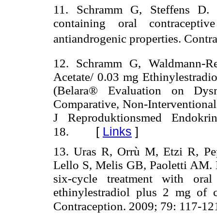
11. Schramm G, Steffens D.
containing oral contraceptiv
antiandrogenic properties. Contr
12. Schramm G, Waldmann-Re
Acetate/ 0.03 mg Ethinylestrad
(Belara® Evaluation on Dy
Comparative, Non-Interventiona
J Reproduktionsmed Endokrin
[
Links
]
18.
13. Uras R, Orrù M, Etzi R, Pe
Lello S, Melis GB, Paoletti AM.
six-cycle treatment with ora
ethinylestradiol plus 2 mg of 
Contraception. 2009; 79: 117-12