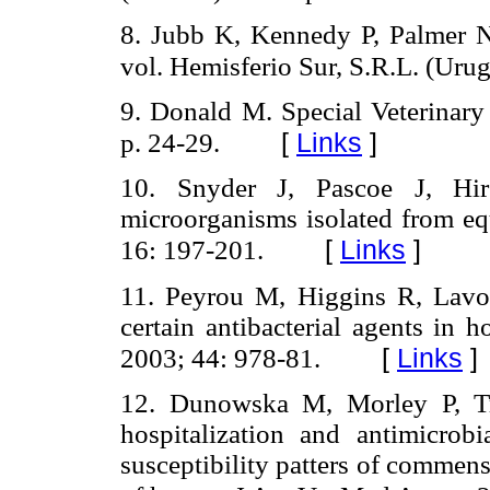
8. Jubb K, Kennedy P, Palmer N
vol. Hemisferio Sur, S.R.L. (Urug
9. Donald M. Special Veterinary
[
Links
]
p. 24-29.
10. Snyder J, Pascoe J, Hirs
microorganisms isolated from equ
[
Links
]
16: 197-201.
11. Peyrou M, Higgins R, Lavoie
certain antibacterial agents in h
[
Links
]
2003; 44: 978-81.
12. Dunowska M, Morley P, Tr
hospitalization and antimicrobi
susceptibility patters of commens