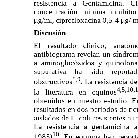
resistencia a Gentamicina, C
concentración mínima inhibito
μg/ml, ciprofloxacina 0,5-4 μg/ m
Discusión
El resultado clínico, anatom
antibiograma revelan un síndrome
a aminoglucósidos y quinolonas
supurativa ha sido report
8,9
obstructivos
. La resistencia d
4,5,10,
la literatura en equinos
obtenidos en nuestro estudio. En
resultados en dos periodos de ti
aislados de E. coli resistentes a 
La resistencia a gentamicina
10
1985)
. En equinos han reporta