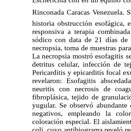
Rinconada Caracas Venezuela. S
historia obstrucción esofágica, 
responsiva a terapia combinada 
sódico con data de 21 días de t
necropsia, toma de muestras para
La necropsia mostró esofagitis s
detritus celular, infección de tej
Pericarditis y epicarditis focal e
revelaron: Esofagitis abscedada c
neuritis con necrosis de coagul
fibroplásica, tejido de granulac
yugular. Se observó abundante 
negativos, empleando la colo
coloración especial. El aislamien
coli, cuyo antibiograma reveló r