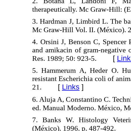
2. Botana L, Landoni F, Mar
therapeutically. Mc Graw-Hill: (
3. Hardman J, Limbird L. The bas
Mc Graw-Hill Vol. II. (México). 
4. Orsini J, Benson C, Spencer P
and amikacin of gram-negative o
[
Link
Res. 1989; 50: 923-5.
5. Hammerum A, Heder O. Huma
resistant Escherichia coli of anim
[
Links
]
21.
6. Aluja A, Constantino C. Techn
ed. Manual Moderno. México, Mé
7. Banks W. Histology Veter
(México). 1996. p. 487-492.