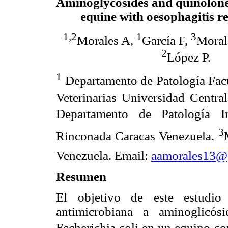
Aminoglycosides and quinolones
equine with oesophagitis re
1,2
1
3
Morales A,
García F,
Mora
2
López P.
1
Departamento de Patología Facu
Veterinarias Universidad Centra
Departamento de Patología I
3
Rinconada Caracas Venezuela.
Venezuela. Email:
aamorales13@
Resumen
El objetivo de este estudio 
antimicrobiana a aminoglicó
Escherichia coli en un equino co