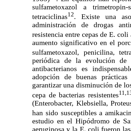
sulfametoxazol a trimetropin
12
tetraciclinas
. Existe una aso
administración de drogas ant
resistencia entre cepas de E. coli
aumento significativo en el porc
sulfametoxazol, penicilina, tet
periódica de la evolución de l
antibacterianos es indispensab
adopción de buenas prácticas d
garantizar una disminución de los
11,1
cepa de bacterias resistentes
(Enterobacter, Klebsiella, Prote
han sido susceptibles a amikacin
estudio en el Hipódromo de San
aeruginosa y la E. coli fueron la