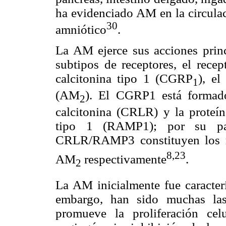
ha evidenciado AM en la circulaci
30
amniótico
.
La AM ejerce sus acciones princ
subtipos de receptores, el recep
calcitonina tipo 1 (CGRP
), e
1
(AM
). El CGRP1 está formado 
2
calcitonina (CRLR) y la proteín
tipo 1 (RAMP1); por su p
CRLR/RAMP3 constituyen los 
8,23
AM
respectivamente
.
2
La AM inicialmente fue caracte
embargo, han sido muchas las
promueve la proliferación celu