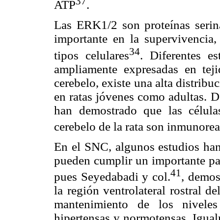
37
ATP
.
Las ERK1/2 son proteínas serin
importante en la supervivencia, 
34
tipos celulares
. Diferentes e
ampliamente expresadas en tejid
cerebelo, existe una alta distribu
en ratas jóvenes como adultas. 
han demostrado que las células
cerebelo de la rata son inmunore
En el SNC, algunos estudios han
pueden cumplir un importante pape
41
pues Seyedabadi y col.
, demos
la región ventrolateral rostral 
mantenimiento de los niveles
hipertensas y normotensas. Igual