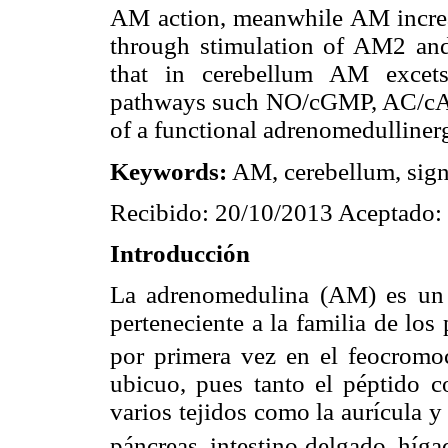
AM action, meanwhile AM increa
through stimulation of AM2 and
that in cerebellum AM excets 
pathways such NO/cGMP, AC/cAM
of a functional adrenomedulliner
Keywords:
AM, cerebellum, sign
Recibido: 20/10/2013 Aceptado:
Introducción
La adrenomedulina (AM) es un 
perteneciente a la familia de los
por primera vez en el feocrom
ubicuo, pues tanto el péptido
varios tejidos como la aurícula y
páncreas, intestino delgado, híga