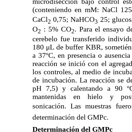
microdisección bajo control e
(conteniendo en mM: NaCl 125
CaCl
0,75; NaHCO
25; glucos
2
3
O
: 5% CO
. Para el ensayo d
2
2
cerebelo fue transferido indivi
180 μL de buffer KBR, sometién
a 37ºC, en presencia o ausencia 
reacción se inició con el agrega
los controles, al medio de incub
de incubación. La reacción se
pH 7,5) y calentando a 90 ºC
mantenidas en hielo y post
sonicación. Las muestras fuero
determinación del GMPc.
Determinación del GMPc