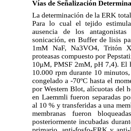
Vías de Señalización Determin
La determinación de la ERK total 
Para lo cual el tejido estimu
ausencia de los antagonistas
sonicación, en Buffer de lisi
1mM NaF, Na3VO4, Tritón X-
proteasas compuesto por Pepstati
10μM, PMSF 2mM, pH 7,4). El h
10.000 rpm durante 10 minutos, p
congelado a -70ºC hasta el momen
por Western Blot, alícuotas del 
en Laemmli fueron separadas por
al 10 % y transferidas a una mem
membranas fueron bloquead
posteriormente incubadas durant
primario, anti-fosfo-ERK y anti