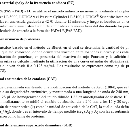
 arterial (pa) y de la frecuencia cardiaca (FC)
PA (PAS y PAD) y FC se utilizó el método indirecto no invasivo mediante el emple
®
eter LE 5000, LETICA y el Pressure Cylinder LE 5100, LETICA
Scientific lnstrume
tadas en una estufa graduada a 42 ºC durante 15 minutos, y luego colocados en un 
ardiovasculares. Estos fueron determinados a la misma hora del día durante los pe
lculada de acuerdo a la formula: PAD+1/3(PAS-PAD).
ion urinaria de proteinas
étrico basado en el método de Biuret, en el cuál se determina la cantidad de pro
 quelato coloreado, donde ocurre una reacción entre los iones cúprico y los enla
tación de proteínas, en presencia del reactivo de rojo Ponceau y la adición d
en orina se calculó mediante la utilización de una curva estándar de albúmina sé
es que van desde 8 a 0,125 mg/mL. Los resultados se expresaron como mg de p
73).
ad enzimatica de la catalasa (CAT)
 fue determinada empleando una modificación del método de Aebi (1984), que se 
 a su degradación enzimática, y monitoreada a una longitud de onda de 240 nm,
n 25 μL de homogenizado del tejido diluído 1.33 en amortiguador de fosfatos 10
nmediatamente se midió el cambio de absorbancia a 240 nm, a los 15 y 30 segu
ción de primer orden (k) como la unidad de actividad de la CAT, la cual queda defin
A
/ A
), donde t es el intervalo de tiempo medido (seg), A
y A
son las absorbanci
1
2
1
2
esaron como k/mg de proteína.
dad de la enzima superoxido dismutasa (SOD)