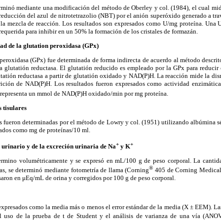
rminó mediante una modificación del método de Oberley y col. (1984), el cual mi
 reducción del azul de nitrotetrazolio (NBT) por el anión superóxido generado a tra
 la mezcla de reacción. Los resultados son expresados como U/mg proteína. Una 
equerida para inhibir en un 50% la formación de los cristales de formazán.
ad de la glutation peroxidasa (GPx)
 peroxidasa (GPx) fue determinada de forma indirecta de acuerdo al método descri
a glutatión reductasa. El glutatión reducido es empleado por la GPx para reducir 
utatión reductasa a partir de glutatión oxidado y NAD(P)H. La reacción mide la di
ición de NAD(P)H. Los resultados fueron expresados como actividad enzimática
 representa un mmol de NAD(P)H oxidado/min por mg proteína.
 tisulares
les fueron determinadas por el método de Lowry y col. (1951) utilizando albúmina 
sados como mg de proteínas/10 ml.
+
+
urinario y de la excreción urinaria de Na
y K
ermino volumétricamente y se expresó en mL/100 g de peso corporal. La cantida
®
das, se determinó mediante fotometría de llama (Corning
405 de Corning Medical 
saron en μEq/mL de orina y corregidos por 100 g de peso corporal.
expresados como la media más o menos el error estándar de la media (X ± EEM). Las
l uso de la prueba de t de Student y el análisis de varianza de una vía (ANO