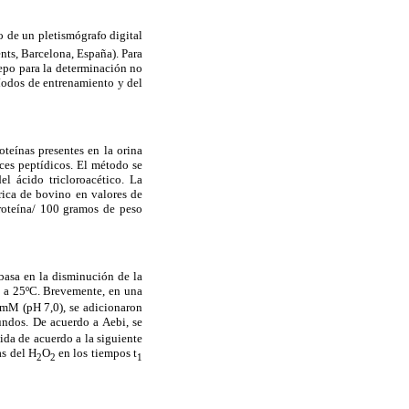
o de un pletismógrafo digital
nts, Barcelona, España). Para
cepo para la determinación no
ríodos de entrenamiento y del
teínas presentes en la orina
ces peptídicos. El método se
el ácido tricloroacético. La
rica de bovino en valores de
roteína/ 100 gramos de peso
basa en la disminución de la
 a 25ºC. Brevemente, en una
 mM (pH 7,0), se adicionaron
ndos. De acuerdo a Aebi, se
ida de acuerdo a la siguiente
as del H
O
en los tiempos t
2
2
1