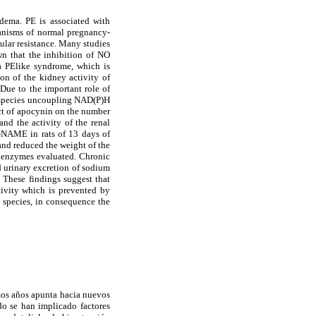
edema. PE is associated with
hanisms of normal pregnancy-
cular resistance. Many studies
n that the inhibition of NO
a PElike syndrome, which is
ion of the kidney activity of
Due to the important role of
en species uncoupling NAD(P)H
ect of apocynin on the number
nd the activity of the renal
-NAME in rats of 13 days of
nd reduced the weight of the
ts enzymes evaluated. Chronic
d urinary excretion of sodium
 These findings suggest that
tivity which is prevented by
 species, in consequence the
imos años apunta hacia nuevos
o se han implicado factores