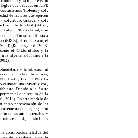
 endotelial y la hipertensión
tológico que subyace en la PE
icos maternos (Roberts y col.,
iedad de factores que ejercen
 y col., 2005; Granger y col.,
r-1 soluble de VEGF (sFlt-1),
al alfa (TNF-α) el cual, a su
ta disfunción se manifiesta a
eno (EROs), el tromboxano, el
NG II) (Roberts y col., 2003;
 como el óxido nítrico y la
 a la hipertensión, sino a la
2002).
plaquetaria y la adhesión al
a circulación fetoplacentaria,
992; Lyall y Greer, 1996). La
io-calmodulina (Myatt y col.,
ofoblasto. Debido a la fuerte
perimental que resulta de la
l., 2011). En este modelo de
sí como potenciación de las
n incremento de la agregación
ón de las arterias renales, y
, todos estos signos similares
la contribución relativa del
nica de la síntesis de óxido