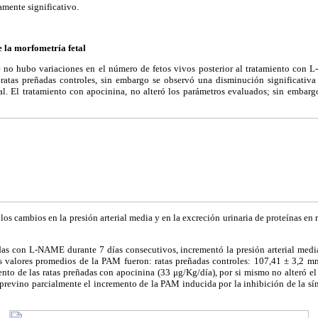
mente significativo.
e la morfometría fetal
no hubo variaciones en el número de fetos vivos posterior al tratamiento con 
atas preñadas controles, sin embargo se observó una disminución significativa 
al. El tratamiento con apocinina, no alteró los parámetros evaluados; sin embargo
los cambios en la presión arterial media y en la excreción urinaria de proteínas en 
adas con L-NAME durante 7 días consecutivos, incrementó la presión arterial med
Los valores promedios de la PAM fueron: ratas preñadas controles: 107,41 ± 3,2
to de las ratas preñadas con apocinina (33 μg/Kg/día), por si mismo no alteró el
 previno parcialmente el incremento de la PAM inducida por la inhibición de la sínt