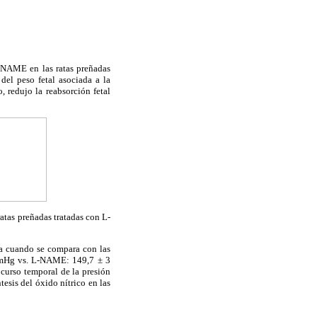
L-NAME en las ratas preñadas
del peso fetal asociada a la
, redujo la reabsorción fetal
ratas preñadas tratadas con L-
ia cuando se compara con las
 mmHg vs. L-NAME: 149,7 ± 3
 curso temporal de la presión
esis del óxido nítrico en las