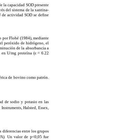
de la capacidad SOD presente
vés del sistema de la xantina-
U de actividad SOD se define
to por Flohé (1984), mediante
el peróxido de hidrógeno, el
sminución de la absorbancia a
 en U/mg proteína (ε = 6.22
sérica de bovino como patrón.
d de sodio y potasio en las
Instruments, Halsted, Essex,
 diferencias entre los grupos
VA). Un valor de p<0,05 fue