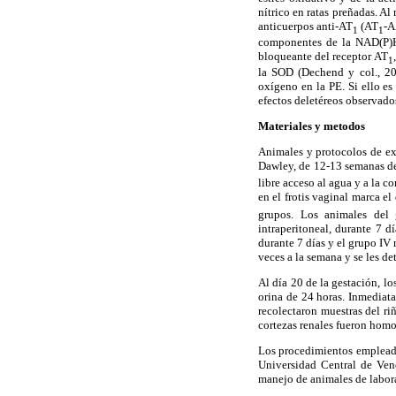
nítrico en ratas preñadas. Al
anticuerpos anti-AT
(AT
-A
1
1
componentes de la NAD(P)H 
bloqueante del receptor AT
1
la SOD (Dechend y col., 200
oxígeno en la PE. Si ello es
efectos deletéreos observado
Materiales y metodos
Animales y protocolos de ex
Dawley, de 12-13 semanas de
libre acceso al agua y a la c
en el frotis vaginal marca el
grupos. Los animales del
intraperitoneal, durante 7 dí
durante 7 días y el grupo I
veces a la semana y se les det
Al día 20 de la gestación, l
orina de 24 horas. Inmediata
recolectaron muestras del ri
cortezas renales fueron homo
Los procedimientos empleado
Universidad Central de Vene
manejo de animales de labor