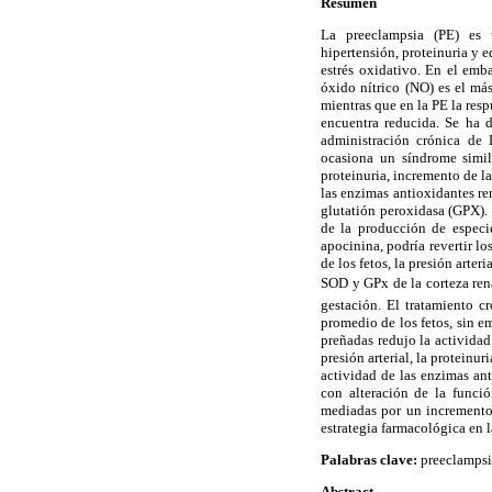
Resumen
La preeclampsia (PE) es u
hipertensión, proteinuria y e
estrés oxidativo. En el emb
óxido nítrico (NO) es el más
mientras que en la PE la res
encuentra reducida. Se ha 
administración crónica de
ocasiona un síndrome simila
proteinuria, incremento de l
las enzimas antioxidantes re
glutatión peroxidasa (GPX). 
de la producción de especi
apocinina, podría revertir lo
de los fetos, la presión arte
SOD y GPx de la corteza ren
gestación. El tratamiento 
promedio de los fetos, sin em
preñadas redujo la actividad
presión arterial, la proteinu
actividad de las enzimas an
con alteración de la funció
mediadas por un incremento 
estrategia farmacológica en 
Palabras clave:
preeclampsia
Abstract