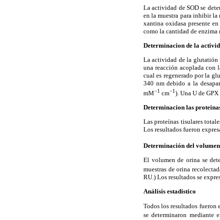
La actividad de SOD se dete
en la muestra para inhibir la
xantina oxidasa presente en
como la cantidad de enzima r
Determinacion de la activid
La actividad de la glutatión
una reacción acoplada con l
cual es regenerado por la gl
340 nm debido a la desapar
−1
−1
mM
cm
). Una U de GPX
Determinacion las proteinas
Las proteínas tisulares tota
Los resultados fueron expre
Determinación del volumen 
El volumen de orina se det
muestras de orina recolecta
RU.) Los resultados se expre
Análisis estadístico
Todos los resultados fueron 
se determinaron mediante e