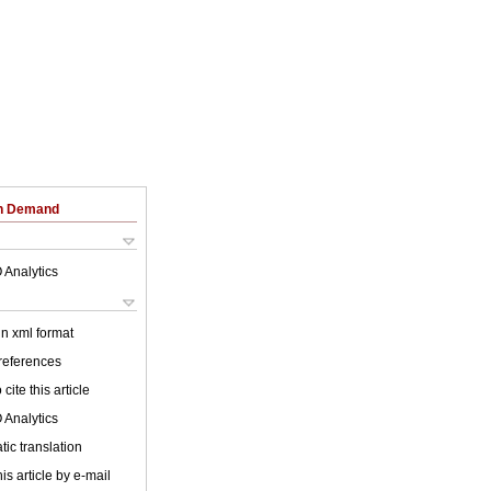
on Demand
 Analytics
 in xml format
 references
cite this article
 Analytics
ic translation
is article by e-mail