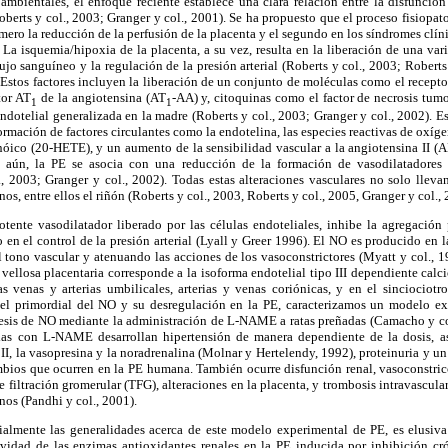
mbientales, el enfoque reciente establece una clara relación entre la disfunción
berts y col., 2003; Granger y col., 2001). Se ha propuesto que el proceso fisiopa
imero la reducción de la perfusión de la placenta y el segundo en los síndromes clín
 La isquemia/hipoxia de la placenta, a su vez, resulta en la liberación de una var
ujo sanguíneo y la regulación de la presión arterial (Roberts y col., 2003; Roberts
 Estos factores incluyen la liberación de un conjunto de moléculas como el recepto
tor AT
de la angiotensina (AT
-AA) y, citoquinas como el factor de necrosis tumor
1
1
ndotelial generalizada en la madre (Roberts y col., 2003; Granger y col., 2002). Es
formación de factores circulantes como la endotelina, las especies reactivas de oxíg
óico (20-HETE), y un aumento de la sensibilidad vascular a la angiotensina II (A
 aún, la PE se asocia con una reducción de la formación de vasodilatadores
., 2003; Granger y col., 2002). Todas estas alteraciones vasculares no solo llevan
os, entre ellos el riñón (Roberts y col., 2003, Roberts y col., 2005, Granger y col., 
otente vasodilatador liberado por las células endoteliales, inhibe la agregación 
 en el control de la presión arterial (Lyall y Greer 1996). El NO es producido en l
 tono vascular y atenuando las acciones de los vasoconstrictores (Myatt y col., 1
 vellosa placentaria corresponde a la isoforma endotelial tipo III dependiente calc
s venas y arterias umbilicales, arterias y venas coriónicas, y en el sinciociotr
el primordial del NO y su desregulación en la PE, caracterizamos un modelo ex
ntesis de NO mediante la administración de L-NAME a ratas preñadas (Camacho y co
tadas con L-NAME desarrollan hipertensión de manera dependiente de la dosis, a
 II, la vasopresina y la noradrenalina (Molnar y Hertelendy, 1992), proteinuria y u
ambios que ocurren en la PE humana. También ocurre disfunción renal, vasoconstricci
 filtración gromerular (TFG), alteraciones en la placenta, y trombosis intravascular
nos (Pandhi y col., 2001).
lmente las generalidades acerca de este modelo experimental de PE, es elusiva 
tividad de las enzimas antioxidantes renales en la PE inducida por inhibición cró