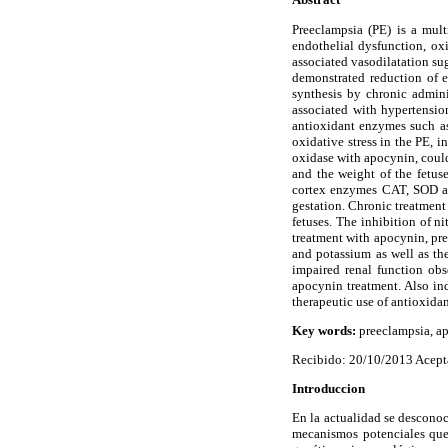
Preeclampsia (PE) is a mult
endothelial dysfunction, ox
associated vasodilatation sug
demonstrated reduction of 
synthesis by chronic admin
associated with hypertension
antioxidant enzymes such as
oxidative stress in the PE, 
oxidase with apocynin, could
and the weight of the fetus
cortex enzymes CAT, SOD an
gestation. Chronic treatmen
fetuses. The inhibition of n
treatment with apocynin, pre
and potassium as well as th
impaired renal function obs
apocynin treatment. Also in
therapeutic use of antioxida
Key words:
preeclampsia, ap
Recibido: 20/10/2013 Acept
Introduccion
En la actualidad se desconoc
mecanismos potenciales que