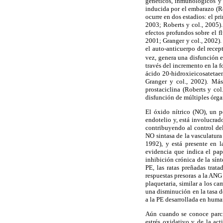
genéticos, inmunológicos y a
inducida por el embarazo (Ro
ocurre en dos estadios: el pr
2003; Roberts y col., 2005).
efectos profundos sobre el fl
2001; Granger y col., 2002).
el auto-anticuerpo del recep
vez, genera una disfunción e
través del incremento en la 
ácido 20-hidroxieicosatetaen
Granger y col., 2002). Más
prostaciclina (Roberts y col
disfunción de múltiples órgan
El óxido nítrico (NO), un p
endotelio y, está involucrado
contribuyendo al control del
NO sintasa de la vasculatura
1992), y está presente en la
evidencia que indica el pap
inhibición crónica de la sí
PE, las ratas preñadas tra
respuestas presoras a la ANG
plaquetaria, similar a los c
una disminución en la tasa de
a la PE desarrollada en huma
Aún cuando se conoce parcia
estrés oxidativo y de la ac