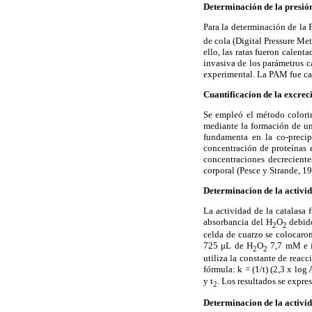
Determinación de la presión
Para la determinación de la 
de cola (Digital Pressure M
ello, las ratas fueron calen
invasiva de los parámetros c
experimental. La PAM fue ca
Cuantificacion de la excrec
Se empleó el método colorim
mediante la formación de un
fundamenta en la co-precipi
concentración de proteínas 
concentraciones decrecient
corporal (Pesce y Strande, 19
Determinacion de la activid
La actividad de la catalasa
absorbancia del H
O
debido
2
2
celda de cuarzo se colocaro
725 μL de H
O
7,7 mM e i
2
2
utiliza la constante de reac
fórmula: k = (1/t) (2,3 x log 
y t
. Los resultados se expr
2
Determinacion de la activi