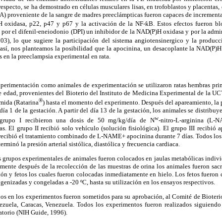
 respecto, se ha demostrado en células musculares lisas, en trofoblastos y placentas
A) proveniente de la sangre de madres preeclámpticas fueron capaces de increment
oxidasa, p22, p47 y p67 y la activación de la NF-ƙB. Estos efectos fueron blo
, por el difenil-eneiodonio (DPI) un inhibidor de la NAD(P)H oxidasa y por la adm
3), lo que sugiere la participación del sistema angiotensinergico y la producc
 así, nos planteamos la posibilidad que la apocinina, un desacoplante la NAD(P)H
s en la preeclampsia experimental en rata.
perimentación como animales de experimentación se utilizaron ratas hembras prim
 edad, provenientes del Bioterio del Instituto de Medicina Experimental de la UC
®
omida (Ratarina
) hasta el momento del experimento. Después del apareamiento, la
 día 1 de la gestación. A partir del día 13 de la gestación, los animales se distribu
w
 grupo I recibieron una dosis de 50 mg/kg/día de N
-nitro-L-arginina (L-
as. El grupo II recibió solo vehículo (solución fisiológica). El grupo III recibió 
V recibió el tratamiento combinado de L-NAME+ apocinina durante 7 días. Todos los
erminó la presión arterial sistólica, diastólica y frecuencia cardiaca.
os grupos experimentales de animales fueron colocados en jaulas metabólicas indivi
mente después de la recolección de las muestras de orina los animales fueron sacr
ñón y fetos los cuales fueron colocadas inmediatamente en hielo. Los fetos fueron 
genizadas y congeladas a -20 ºC, hasta su utilización en los ensayos respectivos.
s en los experimentos fueron sometidos para su aprobación, al Comité de Bioterio
zuela, Caracas, Venezuela. Todos los experimentos fueron realizados siguiendo 
atorio (NIH Guide, 1996).