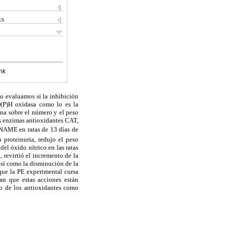
ks
nk
io evaluamos si la inhibición
D(P)H oxidasa como lo es la
nina sobre el número y el peso
las enzimas antioxidantes CAT,
NAME en ratas de 13 días de
proteinuria, redujo el peso
del óxido nítrico en las ratas
 revirtió el incremento de la
 así como la disminución de la
que la PE experimental cursa
can que estas acciones están
co de los antioxidantes como