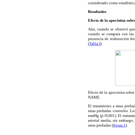
considerado como estadística
Resultados
Efecto de la apocinina sobr
Aún, cuando se observó que 
cuando se compara con las r
presencia de reabsorción fet
(
Tabla I
).
Efecto de la apocinina sobre 
NAME.
El tratamiento a ratas preñ
ratas preñadas controles. 
mmHg (p<0,001). El tratamien
arterial media; sin embargo,
ratas preñadas (
figura 1
).