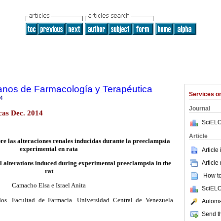
anos de Farmacología y Terapéutica
Services 
4
Journal
cas Dec. 2014
SciELO
Article
bre las alteraciones renales inducidas durante la preeclampsia
experimental en rata
Article
Article
l alterations induced during experimental preeclampsia in the
rat
How to 
Camacho Elsa e Israel Anita
SciELO
os. Facultad de Farmacia. Universidad Central de Venezuela.
Automat
Send th