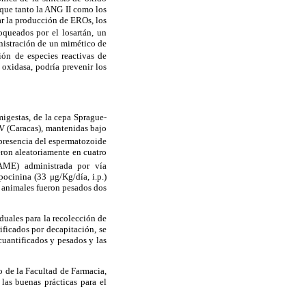
, que tanto la ANG II como los
ar la producción de EROs, los
queados por el losartán, un
inistración de un mimético de
ión de especies reactivas de
 oxidasa, podría prevenir los
igestas, de la cepa Sprague-
V (Caracas), mantenidas bajo
 presencia del espermatozoide
yeron aleatoriamente en cuatro
NAME) administrada por vía
apocinina (33 μg/Kg/día, i.p.)
 animales fueron pesados dos
duales para la recolección de
ificados por decapitación, se
cuantificados y pesados y las
 de la Facultad de Farmacia,
las buenas prácticas para el