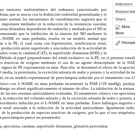
Indicators
n trastorno multisistémico del embarazo caracterizado por
Related lin
dema, que se asocia con la disfunción endotelial generalizada y el
arazo normal, los mecanismos de vasodilatación sugieren que el
Share
 importante mediador en la reducción de la resistencia vascular,
More
puesta dilatadora dependiente de endotelio y mediada por el NO se
More
demostrado que la inhibición de la síntesis del NO mediante la
 L-NAME en ratas preñadas, resulta en un modelo animal que
Permali
r a la PE, el cual cursa con hipertensión, insuficiencia renal,
a producción anión superóxido y una reducción de la actividad de
nales como la catalasa (CAT), la superóxido dismutasa (SOD) y la
Debido al papel preponderante del estrés oxidativo en la PE, en el presente estud
es reactivas de oxígeno mediante el uso de un agente desacoplante de la NA
s signos de PE experimental en ratas. Para ello, se determinó el efecto de la apoci
rial media, la proteinuria, la excreción urinaria de sodio y potasio y la actividad de 
al, en un modelo experimental de preeclampsia inducido por el tratamiento con L
crónico con L-NAME en ratas preñadas incrementó la PAM (+20 mmHg), produjo 
bargo no alteró significativamente el número de ellos. La inhibición de la sintasa 
 de las tres enzimas antioxidantes evaluadas. El tratamiento crónico con apocinina,
ria, la reducción del volumen urinario y de la excreción urinaria de sodio y potasio,
tioxidantes inducida por el L-NAME en ratas preñadas. Estos hallazgos sugieren 
n renal asociada a la reducción de la actividad antioxidante. Igualmente indi
de la producción de especies reactivas de oxígeno, por lo que el uso terapéuti
la preeclampsia parece ser prometedor.
, apocinina, catalasa, superóxido dismutasa, glutatión peroxidasa