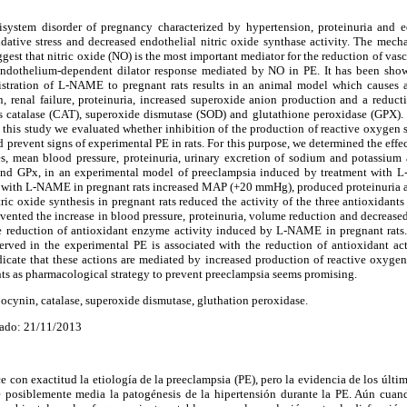
isystem disorder of pregnancy characterized by hypertension, proteinuria and 
idative stress and decreased endothelial nitric oxide synthase activity. The mec
gest that nitric oxide (NO) is the most important mediator for the reduction of vas
endothelium-dependent dilator response mediated by NO in PE. It has been show
istration of L-NAME to pregnant rats results in an animal model which causes 
, renal failure, proteinuria, increased superoxide anion production and a reduct
 catalase (CAT), superoxide dismutase (SOD) and glutathione peroxidase (GPX). 
in this study we evaluated whether inhibition of the production of reactive oxyg
 prevent signs of experimental PE in rats. For this purpose, we determined the eff
es, mean blood pressure, proteinuria, urinary excretion of sodium and potassium a
d GPx, in an experimental model of preeclampsia induced by treatment with L
t with L-NAME in pregnant rats increased MAP (+20 mmHg), produced proteinuria a
itric oxide synthesis in pregnant rats reduced the activity of the three antioxidan
vented the increase in blood pressure, proteinuria, volume reduction and decrease
e reduction of antioxidant enzyme activity induced by L-NAME in pregnant rats.
erved in the experimental PE is associated with the reduction of antioxidant ac
dicate that these actions are mediated by increased production of reactive oxygen
nts as pharmacological strategy to prevent preeclampsia seems promising.
ocynin, catalase, superoxide dismutase, gluthation peroxidase.
ado: 21/11/2013
e con exactitud la etiología de la preeclampsia (PE), pero la evidencia de los últ
 posiblemente media la patogénesis de la hipertensión durante la PE. Aún cuand