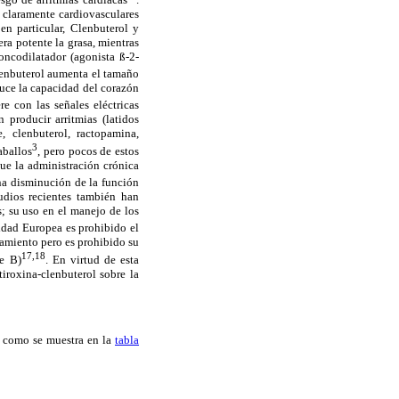
s claramente cardiovasculares
n particular, Clenbuterol y
ra potente la grasa, mientras
ncodilatador (agonista ß-2-
lenbuterol aumenta el tamaño
duce la capacidad del corazón
re con las señales eléctricas
producir arritmias (latidos
, clenbuterol, ractopamina,
3
aballos
, pero pocos de estos
ue la administración crónica
na disminución de la función
tudios recientes también han
; su uso en el manejo de los
idad Europea es prohibido el
namiento pero es prohibido su
17,18
se B)
. En virtud de esta
iroxina-clenbuterol sobre la
, como se muestra en la
tabla