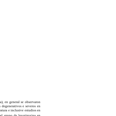
a), en general se observaron
s degenerativos e severos en
ratura e inclusive estudios en
el grupo de levotiroxina en