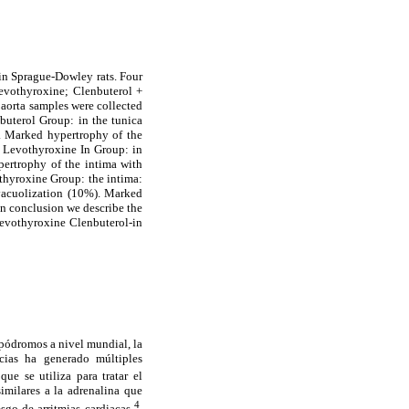
 in Sprague-Dowley rats. Four
levothyroxine; Clenbuterol +
 aorta samples were collected
buterol Group: in the tunica
. Marked hypertrophy of the
. Levothyroxine In Group: in
pertrophy of the intima with
othyroxine Group: the intima:
 vacuolization (10%). Marked
 In conclusion we describe the
Levothyroxine Clenbuterol-in
pódromos a nivel mundial, la
cias ha generado múltiples
ue se utiliza para tratar el
similares a la adrenalina que
4
esgo de arritmias cardiacas
.