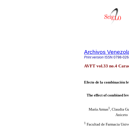
Archivos Venezol
Print version
ISSN
0798-026
AVFT vol.33 no.4 Cara
Efecto de la combinación le
The effect of combined le
1
María Armas
, Claudia G
Aniceto
1
Facultad de Farmacia Unive