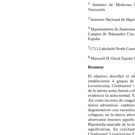
2
Instituto de Medicina E
Venezuela.
3
Instituto Nacional de Higie
4
Departamento de Anatomía 
Campus de Rabanales Ctra.
España.
5
1711 Lakefield North Cour
6
Maxwell H. Gluck Equine R
Resumen
El objetivo describir el e
establecieron 4 grupos de
Levotiroxina; Clenbuterol +
de la arteria aorta, fueron c
evidencio la aorta normal. 
Así como necrosis de coagul
túnica adventicia: cambio
degenerativos con vacuoliza
colágeno, en la túnica adve
observaron lesiones signifi
Hipertrofia marcada de la i
significativas. En conclus
Clenbuterol, Levotiroxina, 