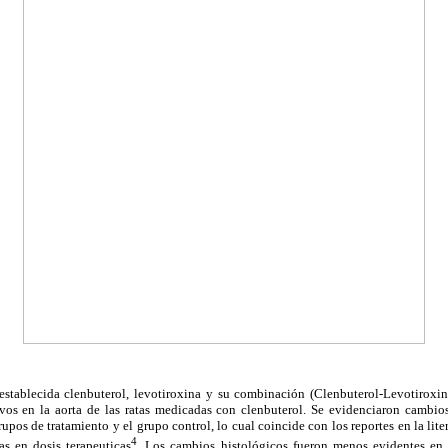
stablecida clenbuterol, levotiroxina y su combinación (Clenbuterol-Levotiroxin
vos en la aorta de las ratas medicadas con clenbuterol. Se evidenciaron cambio
pos de tratamiento y el grupo control, lo cual coincide con los reportes en la lite
4
as en dosis terapeuticas
. Los cambios histológicos fueron menos evidentes en 