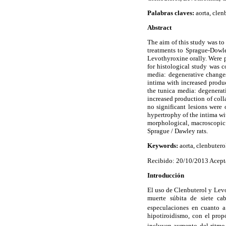
Palabras claves:
aorta, clen
Abstract
The aim of this study was to
treatments to Sprague-Dowle
Levothyroxine orally. Were p
for histological study was 
media: degenerative change
intima with increased produ
the tunica media: degenerat
increased production of coll
no significant lesions were
hypertrophy of the intima wit
morphological, macroscopic 
Sprague / Dawley rats.
Keywords:
aorta, clenbuterol
Recibido: 20/10/2013 Acept
Introducción
El uso de Clenbuterol y Lev
muerte súbita de siete ca
especulaciones en cuanto a
hipotiroidismo, con el propó
incluyen aumento del ritmo 