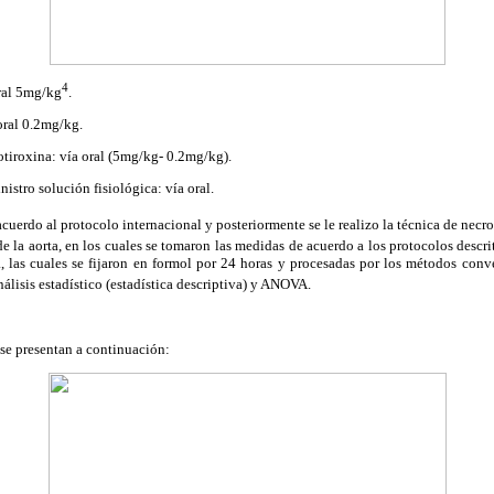
4
oral 5mg/kg
.
oral 0.2mg/kg.
tiroxina: vía oral (5mg/kg- 0.2mg/kg).
nistro solución fisiológica: vía oral.
cuerdo al protocolo internacional y posteriormente se le realizo la técnica de necr
 la aorta, en los cuales se tomaron las medidas de acuerdo a los protocolos descrito
a, las cuales se fijaron en formol por 24 horas y procesadas por los métodos con
análisis estadístico (estadística descriptiva) y ANOVA.
se presentan a continuación: