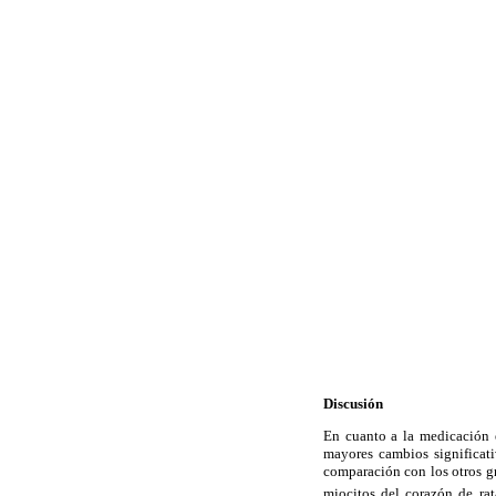
Discusión
En cuanto a la medicación e
mayores cambios significati
comparación con los otros gru
miocitos del corazón de rat