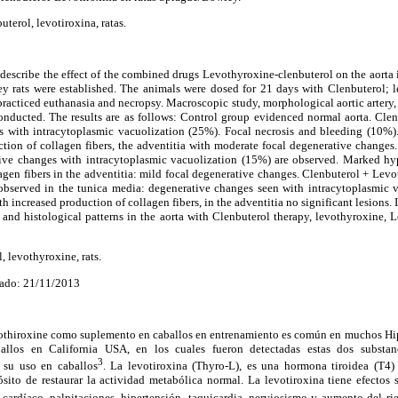
buterol, levotiroxina, ratas.
 describe the effect of the combined drugs Levothyroxine-clenbuterol on the aorta
y rats were established. The animals were dosed for 21 days with Clenbuterol; 
racticed euthanasia and necropsy. Macroscopic study, morphological aortic artery,
conducted. The results are as follows: Control group evidenced normal aorta. Clen
s with intracytoplasmic vacuolization (25%). Focal necrosis and bleeding (10%)
ction of collagen fibers, the adventitia with moderate focal degenerative changes
ive changes with intracytoplasmic vacuolization (15%) are observed. Marked hy
agen fibers in the adventitia: mild focal degenerative changes. Clenbuterol + Lev
 observed in the tunica media: degenerative changes seen with intracytoplasmic
h increased production of collagen fibers, in the adventitia no significant lesions.
and histological patterns in the aorta with Clenbuterol therapy, levothyroxine, 
, levothyroxine, rats.
ado: 21/11/2013
othiroxine como suplemento en caballos en entrenamiento es común en muchos Hi
ballos en California USA, en los cuales fueron detectadas estas dos substan
3
 su uso en caballos
. La levotiroxina (Thyro-L), es una hormona tiroidea (T4) q
sito de restaurar la actividad metabólica normal. La levotiroxina tiene efectos 
cardíaco, palpitaciones, hipertensión, taquicardia, nerviosismo y aumento del ri