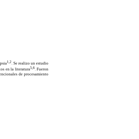
1,2
opsia
. Se realizo un estudio
5,6
s en la literatura
. Fueron
vencionales de procesamiento