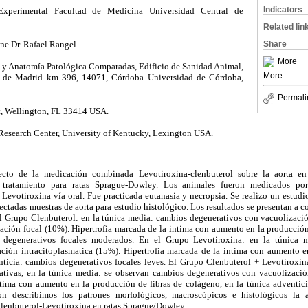
Indicators
xperimental Facultad de Medicina Universidad Central de
Related lin
ne Dr. Rafael Rangel.
Share
More
y Anatomía Patológica Comparadas, Edificio de Sanidad Animal,
More
 de Madrid km 396, 14071, Córdoba Universidad de Córdoba,
Permali
t, Wellington, FL 33414 USA.
esearch Center, University of Kentucky, Lexington USA.
fecto de la medicación combinada Levotiroxina-clenbuterol sobre la aorta e
 tratamiento para ratas Sprague-Dowley. Los animales fueron medicados po
 Levotiroxina vía oral. Fue practicada eutanasia y necropsia. Se realizo un estud
olectadas muestras de aorta para estudio histológico. Los resultados se presentan a 
El Grupo Clenbuterol: en la túnica media: cambios degenerativos con vacuolizació
ación focal (10%). Hipertrofia marcada de la intima con aumento en la producción 
s degenerativos focales moderados. En el Grupo Levotiroxina: en la túnica 
ción intracitoplasmatica (15%). Hipertrofia marcada de la intima con aumento e
nticia: cambios degenerativos focales leves. El Grupo Clenbuterol + Levotiroxina
cativas, en la túnica media: se observan cambios degenerativos con vacuolizació
ntima con aumento en la producción de fibras de colágeno, en la túnica adventici
ión describimos los patrones morfológicos, macroscópicos e histológicos la 
Clenbuterol-Levotiroxina en ratas Sprague/Dowley.