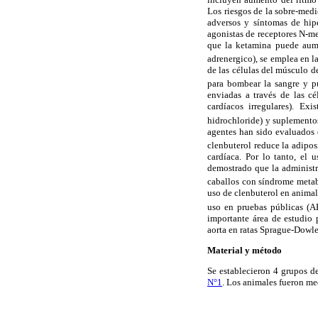
Los riesgos de la sobre-medi
adversos y síntomas de hip
agonistas de receptores N-me
que la ketamina puede aume
adrenergico), se emplea en l
de las células del músculo d
para bombear la sangre y p
enviadas a través de las c
cardíacos irregulares). Ex
hidrochloride) y suplemento
agentes han sido evaluados 
clenbuterol reduce la adipo
cardíaca. Por lo tanto, el 
demostrado que la administr
caballos con síndrome meta
uso de clenbuterol en animal
uso en pruebas públicas (A
importante área de estudio 
aorta en ratas Sprague-Dowle
Material y método
Se establecieron 4 grupos d
N°1
. Los animales fueron me