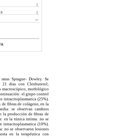
ks
nk
n ratas Sprague- Dowley. Se
r 21 días con Clenbuterol;
io macroscópico, morfológico
continuación: el grupo control
n intracitoplasmatica (25%).
de fibras de colágeno, en la
media: se observan cambios
n la producción de fibras de
: en la túnica intima: no se
n intracitoplasmatica (10%).
a: no se observaron lesiones
aorta en la terapéutica con