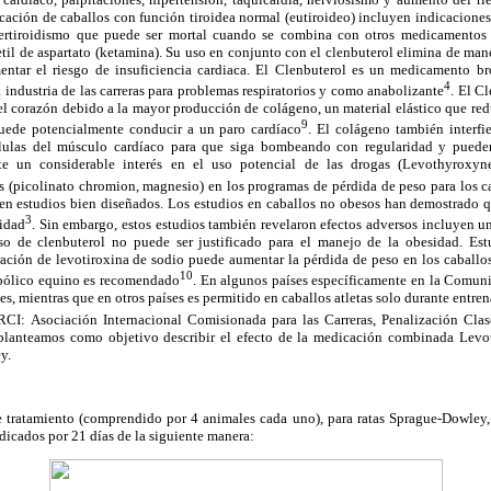
cación de caballos con función tiroidea normal (eutiroideo) incluyen indicacione
ertiroidismo que puede ser mortal cuando se combina con otros medicamentos e
til de aspartato (ketamina). Su uso en conjunto con el clenbuterol elimina de mane
ntar el riesgo de insuficiencia cardiaca. El Clenbuterol es un medicamento bro
4
a industria de las carreras para problemas respiratorios y como anabolizante
. El C
el corazón debido a la mayor producción de colágeno, un material elástico que re
9
uede potencialmente conducir a un paro cardíaco
. El colágeno también interfie
élulas del músculo cardíaco para que siga bombeando con regularidad y pueden 
iste un considerable interés en el uso potencial de las drogas (Levothyroxyne
s (picolinato chromion, magnesio) en los programas de pérdida de peso para los c
en estudios bien diseñados. Los estudios en caballos no obesos han demostrado q
3
sidad
. Sin embargo, estos estudios también revelaron efectos adversos incluyen u
uso de clenbuterol no puede ser justificado para el manejo de la obesidad. Es
ación de levotiroxina de sodio puede aumentar la pérdida de peso en los caballos
10
bólico equino es recomendado
. En algunos países específicamente en la Comun
es, mientras que en otros países es permitido en caballos atletas solo durante entre
RCI: Asociación Internacional Comisionada para las Carreras, Penalización Cla
planteamos como objetivo describir el efecto de la medicación combinada Levot
y.
e tratamiento (comprendido por 4 animales cada uno), para ratas Sprague-Dowley
dicados por 21 días de la siguiente manera: