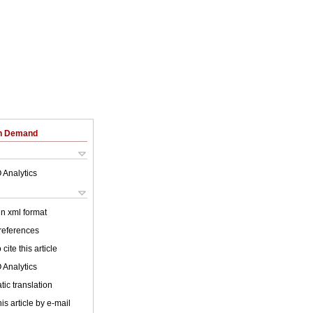
on Demand
 Analytics
 in xml format
 references
cite this article
 Analytics
ic translation
is article by e-mail