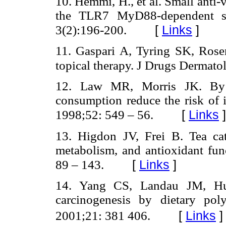
10. Hemmi, H., et al. Small anti
the TLR7 MyD88-dependent si
[
Links
]
3(2):196-200.
11. Gaspari A, Tyring SK, Ros
topical therapy. J Drugs Dermato
12. Law MR, Morris JK. By 
consumption reduce the risk of i
[
Links
]
1998;52: 549 – 56.
13. Higdon JV, Frei B. Tea cat
metabolism, and antioxidant fun
[
Links
]
89 – 143.
14. Yang CS, Landau JM, Hu
carcinogenesis by dietary po
[
Links
]
2001;21: 381 406.