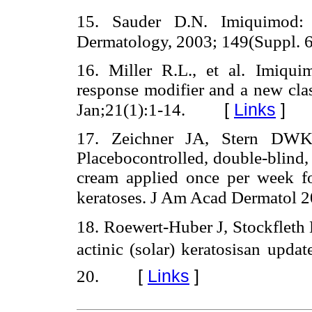
15. Sauder D.N. Imiquimod: 
Dermatology, 2003; 149(Suppl. 6
16. Miller R.L., et al. Imiqu
response modifier and a new cla
[
Links
]
Jan;21(1):1-14.
17. Zeichner JA, Stern DWK
Placebocontrolled, double-blind
cream applied once per week fo
keratoses. J Am Acad Dermatol 
18. Roewert-Huber J, Stockfleth 
actinic (solar) keratosisan upd
[
Links
]
20.