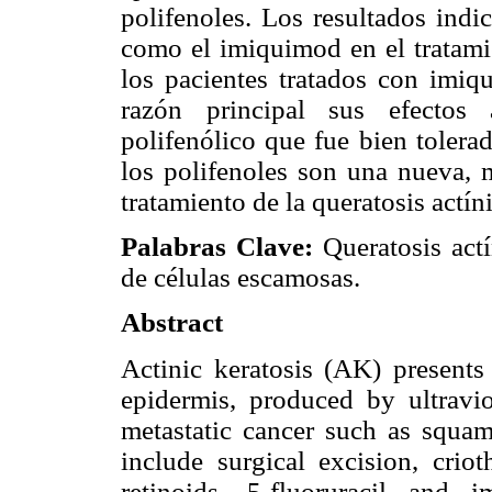
polifenoles. Los resultados indi
como el imiquimod en el tratamie
los pacientes tratados con imiq
razón principal sus efectos 
polifenólico que fue bien tolera
los polifenoles son una nueva, m
tratamiento de la queratosis actín
Palabras Clave:
Queratosis actí
de células escamosas.
Abstract
Actinic keratosis (AK) presents
epidermis, produced by ultravi
metastatic cancer such as squam
include surgical excision, criot
retinoids, 5-fluoruracil and