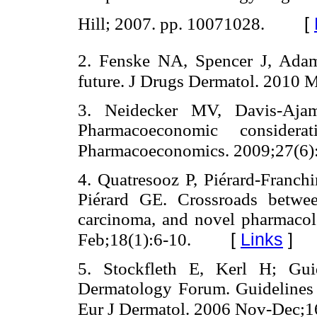
[
Hill; 2007. pp. 10071028.
2. Fenske NA, Spencer J, Adam 
future. J Drugs Dermatol. 2010 
3. Neidecker MV, Davis-Aja
Pharmacoeconomic considerat
Pharmacoeconomics. 2009;27(6)
4. Quatresooz P, Piérard-Franch
Piérard GE. Crossroads betwee
carcinoma, and novel pharmacolo
[
Links
]
Feb;18(1):6-10.
5. Stockfleth E, Kerl H; Gui
Dermatology Forum. Guidelines f
Eur J Dermatol. 2006 Nov-Dec;1