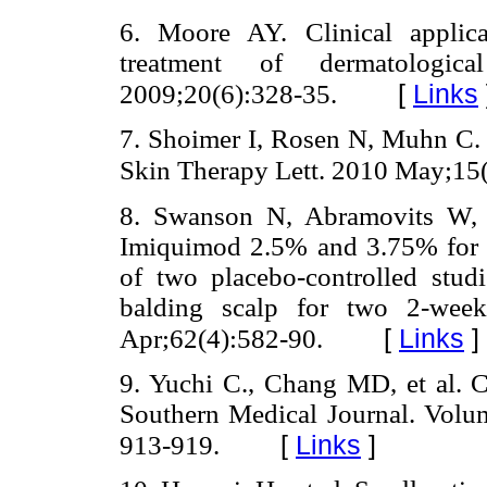
6. Moore AY. Clinical applicat
treatment of dermatologic
[
Links
2009;20(6):328-35.
7. Shoimer I, Rosen N, Muhn C. 
Skin Therapy Lett. 2010 May;15(
8. Swanson N, Abramovits W, 
Imiquimod 2.5% and 3.75% for the
of two placebo-controlled studi
balding scalp for two 2-wee
[
Links
]
Apr;62(4):582-90.
9. Yuchi C., Chang MD, et al. C
Southern Medical Journal. Volu
[
Links
]
913-919.