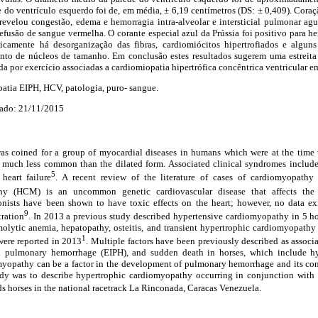
e do ventrículo esquerdo foi de, em média, ± 6,19 centímetros (DS: ± 0,409). Coraç
revelou congestão, edema e hemorragia intra-alveolar e intersticial pulmonar agu
 efusão de sangue vermelha. O corante especial azul da Prússia foi positivo para
camente há desorganização das fibras, cardiomiócitos hipertrofiados e alguns 
to de núcleos de tamanho. Em conclusão estes resultados sugerem uma estreita 
 por exercício associadas a cardiomiopatia hipertrófica concêntrica ventricular e
tia EIPH, HCV, patologia, puro- sangue.
ado: 21/11/2015
s coined for a group of myocardial diseases in humans which were at the time
 much less common than the dilated form. Associated clinical syndromes includ
5
heart failure
. A recent review of the literature of cases of cardiomyopathy
hy (HCM) is an uncommon genetic cardiovascular disease that affects the l
onists have been shown to have toxic effects on the heart; however, no data exi
9
tration
. In 2013 a previous study described hypertensive cardiomyopathy in 5 h
olytic anemia, hepatopathy, osteitis, and transient hypertrophic cardiomyopathy 
1
ere reported in 2013
. Multiple factors have been previously described as assoc
ed pulmonary hemorrhage (EIPH), and sudden death in horses, which include h
myopathy can be a factor in the development of pulmonary hemorrhage and its co
tudy was to describe hypertrophic cardiomyopathy occurring in conjunction with
horses in the national racetrack La Rinconada, Caracas Venezuela.