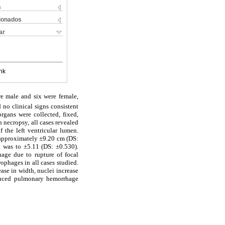
s
cionados
ar
nk
e male and six were female,
no clinical signs consistent
rgans were collected, fixed,
 necropsy, all cases revealed
f the left ventricular lumen.
s approximately ±9.20 cm (DS:
t was to ±5.11 (DS: ±0.530).
hage due to rupture of focal
rophages in all cases studied.
ase in width, nuclei increase
nduced pulmonary hemorrhage