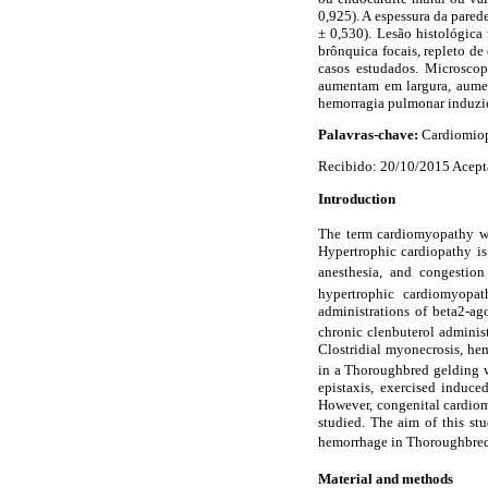
0,925). A espessura da pared
± 0,530). Lesão histológica 
brônquica focais, repleto de
casos estudados. Microscopi
aumentam em largura, aumen
hemorragia pulmonar induzida
Palavras-chave:
Cardiomiopa
Recibido: 20/10/2015 Acept
Introduction
The term cardiomyopathy wa
Hypertrophic cardiopathy is
anesthesia, and congestion 
hypertrophic cardiomyopat
administrations of beta2-ag
chronic clenbuterol adminis
Clostridial myonecrosis, hem
in a Thoroughbred gelding w
epistaxis, exercised induc
However, congenital cardio
studied. The aim of this s
hemorrhage in Thoroughbreds 
Material and methods