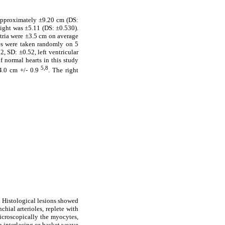
 approximately ±9.20 cm (DS:
eight was ±5.11 (DS: ±0.530).
 atria were ±3.5 cm on average
res were taken randomly on 5
, SD: ±0.52, left ventricular
 normal hearts in this study
5,8
 4.0 cm +/- 0.9
. The right
 Histological lesions showed
hial arterioles, replete with
Microscopically the myocytes,
n interlacing or basket weave