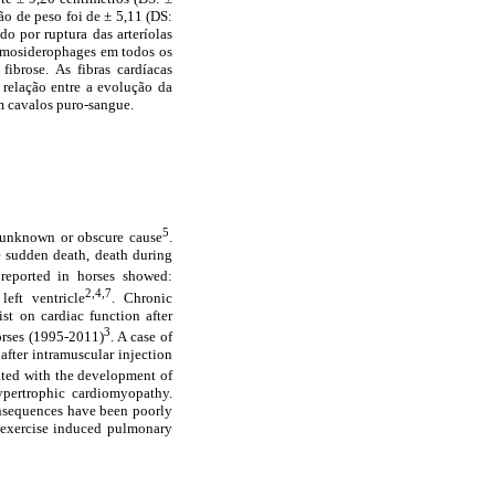
ão de peso foi de ± 5,11 (DS:
do por ruptura das arteríolas
 hemosiderophages em todos os
fibrose. As fibras cardíacas
relação entre a evolução da
m cavalos puro-sangue.
5
 unknown or obscure cause
.
e sudden death, death during
 reported in horses showed:
2,4,7
eft ventricle
. Chronic
st on cardiac function after
3
orses (1995-2011)
. A case of
after intramuscular injection
iated with the development of
ypertrophic cardiomyopathy.
nsequences have been poorly
 exercise induced pulmonary