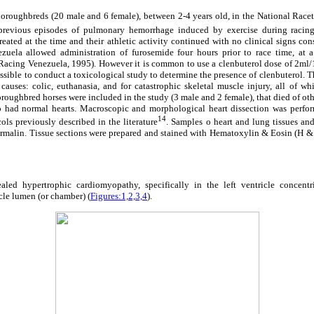
oroughbreds (20 male and 6 female), between 2-4 years old, in the National Racetr
previous episodes of pulmonary hemorrhage induced by exercise during racing 
reated at the time and their athletic activity continued with no clinical signs co
ezuela allowed administration of furosemide four hours prior to race time, 
Racing Venezuela, 1995). However it is common to use a clenbuterol dose of 2ml/
ossible to conduct a toxicological study to determine the presence of clenbuterol. T
causes: colic, euthanasia, and for catastrophic skeletal muscle injury, all of wh
roughbred horses were included in the study (3 male and 2 female), that died of oth
 had normal hearts. Macroscopic and morphological heart dissection was perfo
14
ols previously described in the literature
. Samples o heart and lung tissues an
rmalin. Tissue sections were prepared and stained with Hematoxylin & Eosin (H & 
aled hypertrophic cardiomyopathy, specifically in the left ventricle concentr
icle lumen (or chamber) (
Figures:1,2,3,4
).