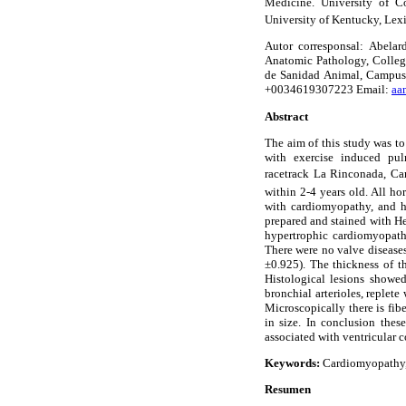
Medicine. University of C
University of Kentucky, Le
Autor corresponsal: Abela
Anatomic Pathology, College
de Sanidad Animal, Campus 
+0034619307223 Email:
aa
Abstract
The aim of this study was t
with exercise induced pu
racetrack La Rinconada, 
within 2-4 years old. All h
with cardiomyopathy, and ha
prepared and stained with He
hypertrophic cardiomyopathy,
There were no valve diseases
±0.925). The thickness of t
Histological lesions showed
bronchial arterioles, replete
Microscopically there is fib
in size. In conclusion the
associated with ventricular
Keywords:
Cardiomyopathy,
Resumen