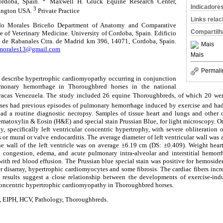
ordoba, Spain.
Maxwell H. Gluck Equine Research Center,
Indicadore
3
xington USA.
Private Practice
Links rela
rdo Morales Briceño Department of Anatomy and Comparative
Compartilh
 of Veterinary Medicine. University of Cordoba, Spain. Edificio
de Rabanales Ctra. de Madrid km 396, 14071, Cordoba, Spain.
Mais
morales13@gmail.com
Mais
Permali
o describe hypertrophic cardiomyopathy occurring in conjunction
lmonary hemorrhage in Thoroughbred horses in the national
Caracas Venezuela. The study included 26 equine Thoroughbreds, of which 20 wer
orses had previous episodes of pulmonary hemorrhage induced by exercise and had 
d a routine diagnostic necropsy. Samples of tissue heart and lungs and other o
matoxylin & Eosin (H&E) and special stain Prussian Blue, for light microscopy. On
 specifically left ventricular concentric hypertrophy, with severe obliteration o
 or mural or valve endocarditis. The average diameter of left ventricular wall wa
he wall of the left ventricle was on average ±6.19 cm (DS: ±0.409). Weight hear
 congestion, edema, and acute pulmonary intra-alveolar and interstitial hemorr
 with red blood effusion. The Prussian blue special stain was positive for hemoside
er disarray, hypertrophic cardiomyocytes and some fibrosis. The cardiac fibers incre
se results suggest a close relationship between the developments of exercise-i
 concentric hypertrophic cardiomyopathy in Thoroughbred horses.
 EIPH, HCV, Pathology, Thoroughbreds.