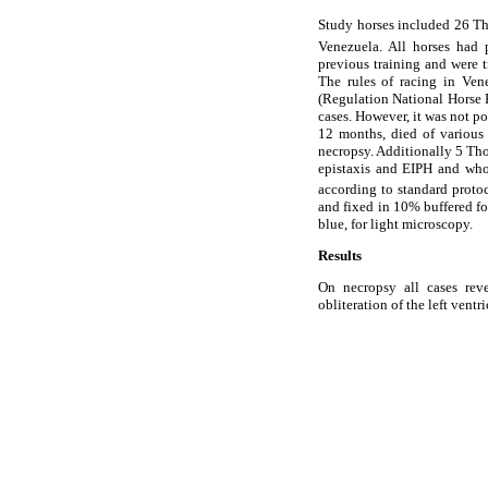
Study horses included 26 Th
Venezuela. All horses had 
previous training and were t
The rules of racing in Ven
(Regulation National Horse 
cases. However, it was not p
12 months, died of various 
necropsy. Additionally 5 Tho
epistaxis and EIPH and who
according to standard protoc
and fixed in 10% buffered fo
blue, for light microscopy.
Results
On necropsy all cases reve
obliteration of the left ventr