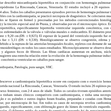
 fue describir miocardiopatía hipertrófica en conjunción con hemorragia pulmonar 
 hipódromo La Rinconada, Caracas, Venezuela. El estudio incluyó a 26 equinos
4 años. Todos los caballos presentaron episodios previos de hemorragia pulmonar i
ibles con la cardiomiopatía, se practicó necropsia de diagnóstico. Se colectaron m
ales se fijaron en formol y procesadas por los métodos convencionales histológ
y la tinción especial azul de Prusia, y observadas por en el microscopio óptico. En
ipertrófica, específicamente hipertrofia ventricular izquierda concéntrica, con 
bo enfermedades de la válvula o válvulas murales o endocarditis. El diámetro pro
te ± 9,20 cm (DS: ± 0,925). El espesor de la pared del ventrículo izquierdo fue 
n fue ± 5,11 (DS: ± 0,530). Histológicamente se observo congestión, edema y 
ebido a la ruptura de las arteriolas bronquiales focales, repletos con derrame de s
hemosiderófagos en todos los casos estudiados. Microscópicamente se observo desor
os y algunos focos de fibrosis. Las fibras cardíacas aumentan en anchura, nú
 sugieren una estrecha relación entre la evolución de la hemorragia pulmonar induci
 concéntrica ventricular en caballos pura sangre.
diopatia, Patología, pura sangre, VHC.
 descrever a cardiomiopatia hipertrófica ocorre em conjunto com o exercício hem
corrida nacional La Rinconada, Caracas, Venezuela. O estudo incluiu 26 eqüinos p
 sexo feminino, com 2-4 anos de idade. Todos os cavalos tiveram episódios anter
ão tinham sinais clínicos compatíveis com cardiomiopatia, e tinha uma necropsi
ção e os pulmões e outros órgãos foram fixadas, preparadas e coradas com Hema
lue, por microscopia de luz. Em todos os casos de necropsia revelou cardiomiopat
squerdo, especificamente, com obliteração grave do lúmen do ventrículo esquerdo
vulas. O diâmetro médio da parede do ventrículo esquerdo foi de aproximadamen