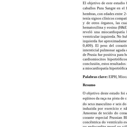
El objetivo de este estudio
caballos Pura Sangre en el
hembras, con edades entre 2-
tenía signos clínicos compat
y de otros órganos, las cu
hematoxilina y eosina (H&E) 
reveló una miocardiopatía h
ventricular izquierda. No hu
izquierda fue aproximadamen
0,409). El peso del corazó
intersticial pulmonar aguda d
de Prusia fue positiva para 
cardiomiocitos hipertrófic
conclusión, estos resultados
a miocardiopatía hipertrófica
Palabras clave:
EIPH, Miocar
Resumo
O objetivo deste estudo foi
eqüinos da raça na pista de 
do sexo masculino e seis do
induzida por exercício e n
Amostras de tecido do cora
corante especial Prussian B
concêntrica do ventrículo e
ou endocardite mural ou vál