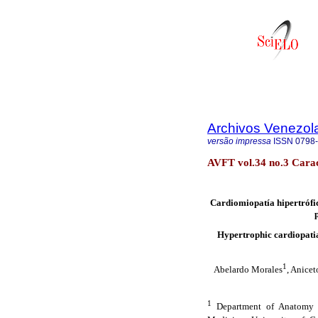
Archivos Venezol
versão impressa
ISSN
0798
AVFT vol.34 no.3 Carac
Cardiomiopatía hipertrófic
Hypertrophic cardiopati
1
Abelardo Morales
, Anice
1
Department of Anatomy a