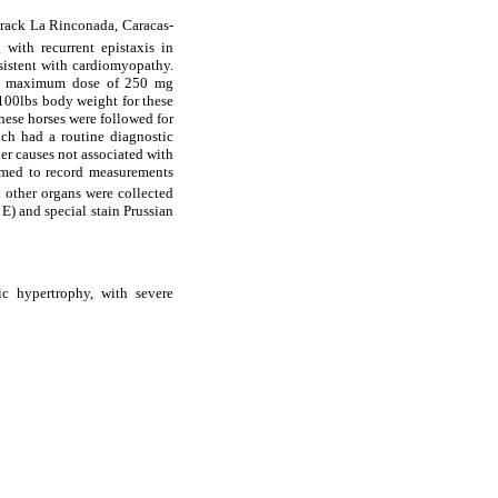
ack La Rinconada, Caracas-
with recurrent epistaxis in
nsistent with cardiomyopathy.
at a maximum dose of 250 mg
100lbs body weight for these
hese horses were followed for
ich had a routine diagnostic
er causes not associated with
rmed to record measurements
d other organs were collected
E) and special stain Prussian
ic hypertrophy, with severe