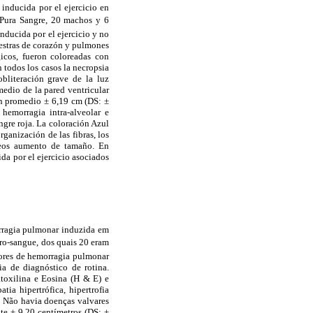
inducida por el ejercicio en
 Pura Sangre, 20 machos y 6
nducida por el ejercicio y no
uestras de corazón y pulmones
icos, fueron coloreadas con
 todos los casos la necropsia
obliteración grave de la luz
medio de la pared ventricular
en promedio ± 6,19 cm (DS: ±
hemorragia intra-alveolar e
angre roja. La coloración Azul
ganización de las fibras, los
cleos aumento de tamaño. En
da por el ejercicio asociados
orragia pulmonar induzida em
uro-sangue, dos quais 20 eram
iores de hemorragia pulmonar
a de diagnóstico de rotina.
toxilina e Eosina (H & E) e
ia hipertrófica, hipertrofia
. Não havia doenças valvares
te ± 9,20 centímetros (DS: ±