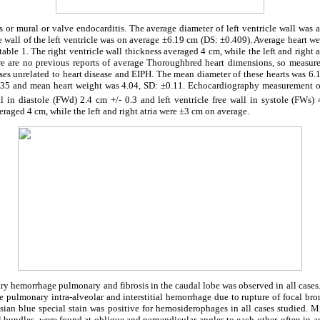
s or mural or valve endocarditis. The average diameter of left ventricle wall was
e wall of the left ventricle was on average ±6.19 cm (DS: ±0.409). Average heart w
table 1. The right ventricle wall thickness averaged 4 cm, while the left and right
ere are no previous reports of average Thoroughbred heart dimensions, so measu
uses unrelated to heart disease and EIPH. The mean diameter of these hearts was 6.12
35 and mean heart weight was 4.04, SD: ±0.11. Echocardiography measurement of
ll in diastole (FWd) 2.4 cm +/- 0.3 and left ventricle free wall in systole (FWs)
eraged 4 cm, while the left and right atria were ±3 cm on average.
y hemorrhage pulmonary and fibrosis in the caudal lobe was observed in all cases.
 pulmonary intra-alveolar and interstitial hemorrhage due to rupture of focal bronc
sian blue special stain was positive for hemosiderophages in all cases studied. 
l bundles, were found at oblique and perpendicular angles to each other, often in a