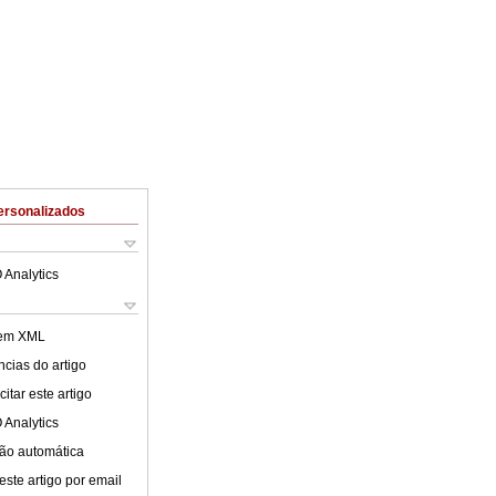
ersonalizados
 Analytics
 em XML
cias do artigo
itar este artigo
 Analytics
ão automática
este artigo por email