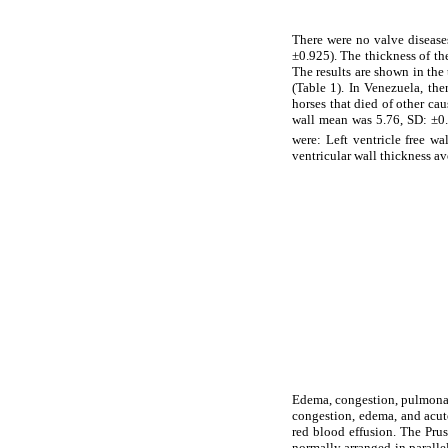
There were no valve disease
±0.925). The thickness of th
The results are shown in the 
(Table 1). In Venezuela, th
horses that died of other ca
wall mean was 5.76, SD: ±0.
were: Left ventricle free wa
ventricular wall thickness av
Edema, congestion, pulmonar
congestion, edema, and acute
red blood effusion. The Prus
normally arranged in paralle