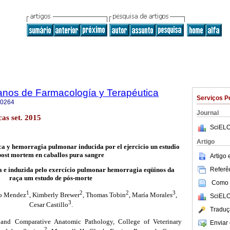
anos de Farmacología y Terapéutica
Serviços P
-0264
Journal
as set. 2015
SciELO
Artigo
a y hemorragia pulmonar inducida por el ejercicio un estudio
post mortem en caballos pura sangre
Artigo
Referên
a e induzida pelo exercício pulmonar hemorragia eqüinos da
raça um estudo de pós-morte
Como c
1
2
2
3
to Mendez
, Kimberly Brewer
, Thomas Tobin
, María Morales
,
SciELO
3
Cesar Castillo
.
Traduç
nd Comparative Anatomic Pathology, College of Veterinary
Enviar 
2