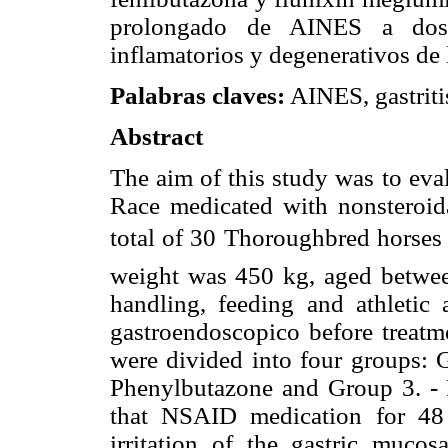
prolongado de AINES a dosis
inflamatorios y degenerativos de 
Palabras claves:
AINES, gastriti
Abstract
The aim of this study was to eva
Race medicated with nonsteroid
total of 30 Thoroughbred horses
weight was 450 kg, aged between
handling, feeding and athletic 
gastroendoscopico before treatme
were divided into four groups: 
Phenylbutazone and Group 3. - 
that NSAID medication for 48 
irritation of the gastric mucos