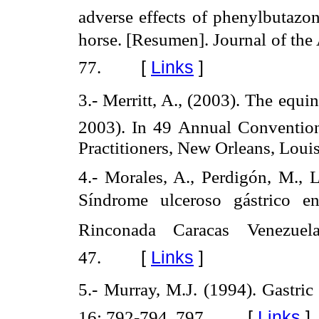
adverse effects of phenylbutazo
horse. [Resumen]. Journal of th
[
Links
]
77.
3.- Merritt, A., (2003). The equ
2003). In 49 Annual Convention
Practitioners, New Orleans, Louis
4.- Morales, A., Perdigón, M., L
Síndrome ulceroso gástrico 
Rinconada Caracas Venezuela
[
Links
]
47.
5.- Murray, M.J. (1994). Gastri
[
Links
]
16: 792-794, 797.