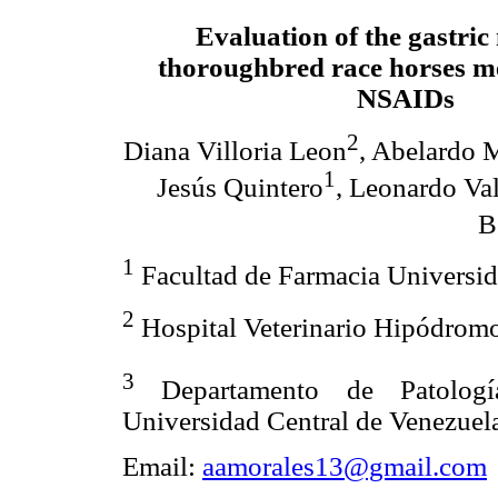
Evaluation of the gastric
thoroughbred race horses m
NSAIDs
2
Diana Villoria Leon
, Abelardo 
1
Jesús Quintero
, Leonardo Va
B
1
Facultad de Farmacia Universid
2
Hospital Veterinario Hipódromo
3
Departamento de Patología
Universidad Central de Venezuel
Email:
aamorales13@gmail.com