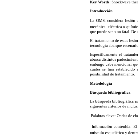
Key Words:
Shockwave thera
Introducción
La OMS, considera lesión 
mecánica, eléctrica o quími
que puede ser o no fatal. De 
El tratamiento de estas lesi
tecnología abarque escenario
Específicamente el tratami
abarca distintos padecimiento
embargo cabe mencionar que 
cuales se han establecido 
posibilidad de tratamiento.
Metodología
Búsqueda bibliográfica
La búsqueda bibliográfica ar
siguientes criterios de inclus
 Palabras clave: Ondas de ch
 Información contenida: El
músculo esquelético y dentro