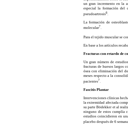
un gran incremento en la ac
especial la formación del 
6
pseudoartrosis
.
La formación de osteoblasto
7
molecular
.
Para el tejido muscular se 
En base a los artículos recab
Fracturas con retardo de c
Un gran número de estudios 
fracturas de huesos largos 
ósea con eliminación del do
meses respecto a la consoli
7
pacientes
.
Fascitis Plantar
Intervenciones clínicas hech
la extremidad afectada compa
su parte Bödekker et al real
ninguno de estos cumplía co
estudios coincidieron en un
placebo después de 6 semana