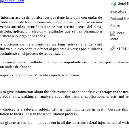
15@hotmail.com
Send th
Indicators
 informar acerca de los alcances que tiene la terapia con ondas de
Related lin
 tratamiento de lesiones músculo esqueléticas basándose en una
Share
versos artículos científicos que se han escrito acerca del tema,
historia, aplicación, efectos y resultados que se han plasmado a
More
tíficas a lo largo de los años.
More
a opciones de tratamiento es un tema relevante y de vital
Permali
lud ya que esto permite ofrecer al paciente diversas posibilidades
decimiento en el proceso de rehabilitación.
ión arrojó como resultado una mejoría importante en todos los tipos de lesion
con ondas de choque.
oque extracorpóreas. Músculo esquelético. Lesión.
e is to give information about the achievements of the shockwave therapy in the tre
is about this, making an analysis about the history, applications, effects and r
 choices is a relevant subject with a high importance in health because this 
tation to their illness in the rehabilitation process.
on give us as result an improvement in all the musculoskeletal injuries treated wit