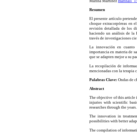
Marina Martínez
marinali_
Resumen
El presente artículo pretende
choque extracorpóreas en el
revisión detallada de los di
haciendo un análisis de la 
través de investigaciones cien
La innovación en cuanto 
importancia en materia de sa
que se adapten mejor a su pa
La recopilación de informac
mencionadas con la terapia 
Palabras Clave:
Ondas de ch
Abstract
The objective of this articl
injuries with scientific bas
researches through the years.
The innovation in treatment
possibilities with better adap
The compilation of informati