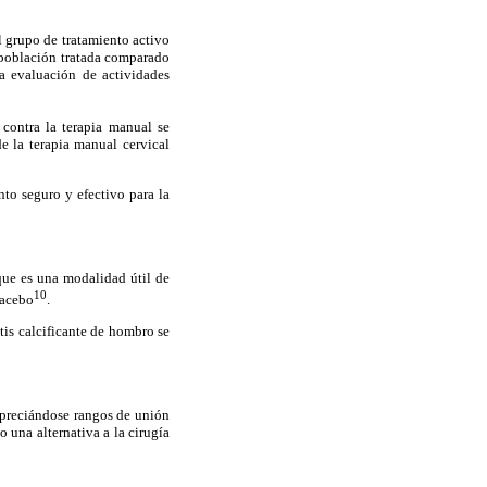
l grupo de tratamiento activo
 población tratada comparado
a evaluación de actividades
 contra la terapia manual se
e la terapia manual cervical
nto seguro y efectivo para la
que es una modalidad útil de
10
lacebo
.
tis calcificante de hombro se
apreciándose rangos de unión
 una alternativa a la cirugía