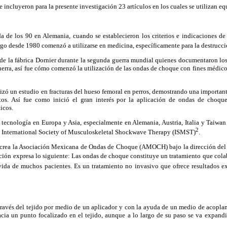
se incluyeron para la presente investigación 23 artículos en los cuales se utilizan eq
da de los 90 en Alemania, cuando se establecieron los criterios e indicaciones de
go desde 1980 comenzó a utilizarse en medicina, específicamente para la destrucci
e la fábrica Dornier durante la segunda guerra mundial quienes documentaron los e
erra, así fue cómo comenzó la utilización de las ondas de choque con fines médico
zó un estudio en fracturas del hueso femoral en perros, demostrando una importan
tos. Así fue como inició el gran interés por la aplicación de ondas de choque
icos.
a tecnología en Europa y Asia, especialmente en Alemania, Austria, Italia y Taiw
2
la International Society of Musculoskeletal Shockwave Therapy (ISMST)
.
crea la Asociación Mexicana de Ondas de Choque (AMOCH) bajo la dirección del 
iación expresa lo siguiente: Las ondas de choque constituye un tratamiento que col
 vida de muchos pacientes. Es un tratamiento no invasivo que ofrece resultados ex
través del tejido por medio de un aplicador y con la ayuda de un medio de acopla
hacia un punto focalizado en el tejido, aunque a lo largo de su paso se va expand