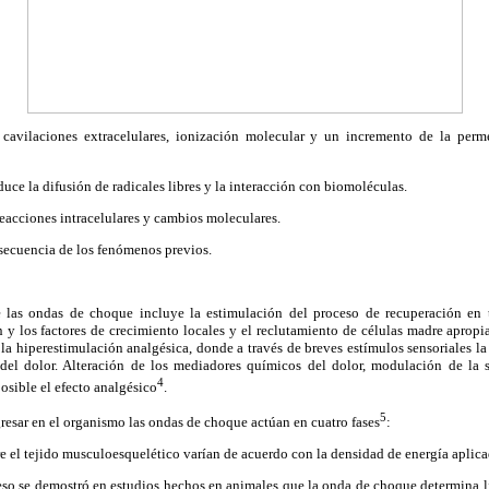
n cavilaciones extracelulares, ionización molecular y un incremento de la per
duce la difusión de radicales libres y la interacción con biomoléculas.
reacciones intracelulares y cambios moleculares.
nsecuencia de los fenómenos previos.
las ondas de choque incluye la estimulación del proceso de recuperación en 
 y los factores de crecimiento locales y el reclutamiento de células madre aprop
 la hiperestimulación analgésica, donde a través de breves estímulos sensoriales l
del dolor. Alteración de los mediadores químicos del dolor, modulación de la 
4
sible el efecto analgésico
.
5
resar en el organismo las ondas de choque actúan en cuatro fases
:
re el tejido musculoesquelético varían de acuerdo con la densidad de energía aplica
eso se demostró en estudios hechos en animales que la onda de choque determina li