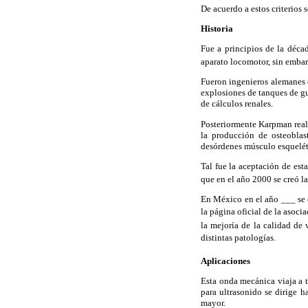
De acuerdo a estos criterios 
Historia
Fue a principios de la déca
aparato locomotor, sin embar
Fueron ingenieros alemanes d
explosiones de tanques de gu
de cálculos renales.
Posteriormente Karpman reali
la producción de osteoblas
desórdenes músculo esquelét
Tal fue la aceptación de est
que en el año 2000 se creó 
En México en el año ___ se 
la página oficial de la asoc
la mejoría de la calidad de
distintas patologías.
Aplicaciones
Esta onda mecánica viaja a 
para ultrasonido se dirige 
mayor.