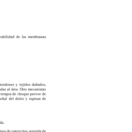
meabilidad de las membranas
tendones y tejidos dañados,
iadas al área. Otro mecanismo
a terapia de choque provee de
señal del dolor y ruptura de
da.
sos de osteocitos seguida de