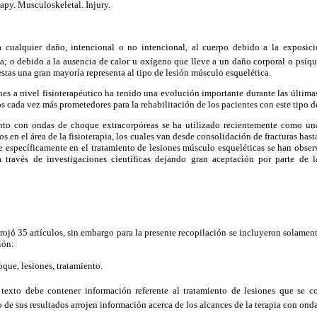
py. Musculoskeletal. Injury.
a cualquier daño, intencional o no intencional, al cuerpo debido a la exposic
ca; o debido a la ausencia de calor u oxígeno que lleve a un daño corporal o psíq
estas una gran mayoría representa al tipo de lesión músculo esquelética.
ones a nivel fisioterapéutico ha tenido una evolución importante durante las últim
s cada vez más prometedores para la rehabilitación de los pacientes con este tipo d
ento con ondas de choque extracorpóreas se ha utilizado recientemente como una
s en el área de la fisioterapia, los cuales van desde consolidación de fracturas hasta
específicamente en el tratamiento de lesiones músculo esqueléticas se han observ
a través de investigaciones científicas dejando gran aceptación por parte de
rojó 35 artículos, sin embargo para la presente recopilación se incluyeron solamen
ión:
oque, lesiones, tratamiento.
 texto debe contener información referente al tratamiento de lesiones que se c
 de sus resultados arrojen información acerca de los alcances de la terapia con ond