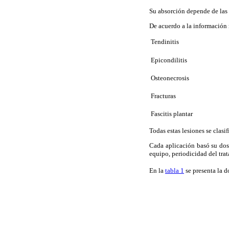
Su absorción depende de las 
De acuerdo a la información 
 Tendinitis
 Epicondilitis
 Osteonecrosis
 Fracturas
 Fascitis plantar
Todas estas lesiones se clasi
Cada aplicación basó su dosi
equipo, periodicidad del trata
En la
tabla 1
se presenta la 