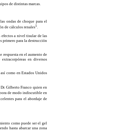
uipos de distintas marcas.
 las ondas de choque para el
1
ón de cálculos renales
.
fectos a nivel tisular de las
s primero para la destrucción
te respuesta en el aumento de
 extracorpóreas en diversos
an así como en Estados Unidos
Dr. Gilberto Franco quien en
abora de modo indiscutible en
celentes para el abordaje de
miento como puede ser el gel
iendo hasta abarcar una zona