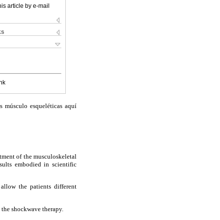
is article by e-mail
ks
nk
es músculo esqueléticas aquí
atment of the musculoskeletal
esults embodied in scientific
allow the patients different
h the shockwave therapy.