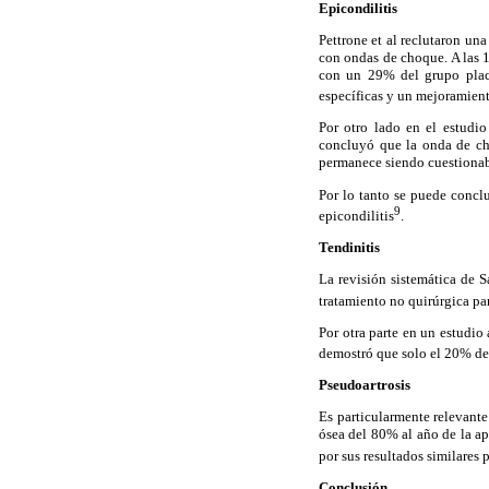
Epicondilitis
Pettrone et al reclutaron un
con ondas de choque. A las 
con un 29% del grupo place
específicas y un mejoramient
Por otro lado en el estudio
concluyó que la onda de cho
permanece siendo cuestionabl
Por lo tanto se puede conclu
9
epicondilitis
.
Tendinitis
La revisión sistemática de 
tratamiento no quirúrgica pa
Por otra parte en un estudio
demostró que solo el 20% de 
Pseudoartrosis
Es particularmente relevante 
ósea del 80% al año de la a
por sus resultados similares p
Conclusión