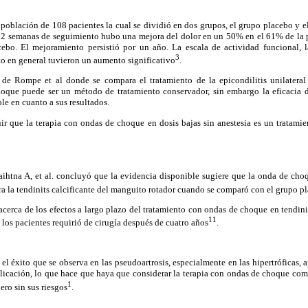
a población de 108 pacientes la cual se dividió en dos grupos, el grupo placebo y e
12 semanas de seguimiento hubo una mejora del dolor en un 50% en el 61% de la
bo. El mejoramiento persistió por un año. La escala de actividad funcional, l
3
o en general tuvieron un aumento significativo
.
 de Rompe et al donde se compara el tratamiento de la epicondilitis unilateral
que puede ser un método de tratamiento conservador, sin embargo la eficacia d
e en cuanto a sus resultados.
ir que la terapia con ondas de choque en dosis bajas sin anestesia es un tratamie
Saihtna A, et al. concluyó que la evidencia disponible sugiere que la onda de cho
ra la tendinits calcificante del manguito rotador cuando se comparó con el grupo p
 acerca de los efectos a largo plazo del tratamiento con ondas de choque en tendini
11
los pacientes requirió de cirugía después de cuatro años
.
el éxito que se observa en las pseudoartrosis, especialmente en las hipertróficas, 
plicación, lo que hace que haya que considerar la terapia con ondas de choque como
1
ero sin sus riesgos
.