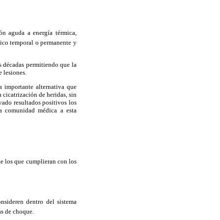
ión aguda a energía térmica,
uico temporal o permanente y
as décadas permitiendo que la
e lesiones.
 importante alternativa que
 cicatrización de heridas, sin
ado resultados positivos los
 la comunidad médica a esta
te los que cumplieran con los
onsideren dentro del sistema
as de choque.