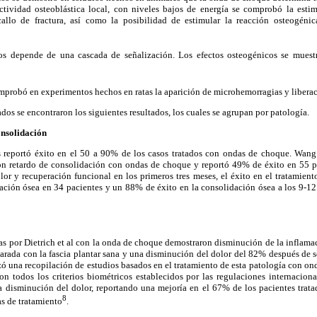
tividad osteoblástica local, con niveles bajos de energía se comprobó la esti
callo de fractura, así como la posibilidad de estimular la reacción osteogéni
s depende de una cascada de señalización. Los efectos osteogénicos se muestra
comprobó en experimentos hechos en ratas la aparición de microhemorragias y liber
ados se encontraron los siguientes resultados, los cuales se agrupan por patología.
onsolidación
reportó éxito en el 50 a 90% de los casos tratados con ondas de choque. Wang 
con retardo de consolidación con ondas de choque y reportó 49% de éxito en 55 p
lor y recuperación funcional en los primeros tres meses, el éxito en el tratamien
dación ósea en 34 pacientes y un 88% de éxito en la consolidación ósea a los 9-1
as por Dietrich et al con la onda de choque demostraron disminución de la inflamaci
rada con la fascia plantar sana y una disminución del dolor del 82% después de s
izó una recopilación de estudios basados en el tratamiento de esta patología con on
n todos los criterios biométricos establecidos por las regulaciones internacional
a disminución del dolor, reportando una mejoría en el 67% de los pacientes trat
8
s de tratamiento
.