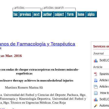
anos de Farmacología y Terapéutica
Services 
4
Journal
cas Mar. 2016
SciELO
Article
a con ondas de choque extracorpóreas en lesiones músculo-
esquéleticas
Spanis
Article
ockwave therapy achieves in musculoskeletal injuries
Article
Martínez Romero Marina Ali
How to 
ca. Universidad del Futbol y Ciencias del Deporte. Pachuca, Hgo.
Fisioterapia y Kinesiología Deportiva. Universidad del Futbol y
SciELO
ca, Hgo. Técnico en Urgencias Médicas. Cruz Roja
Automat