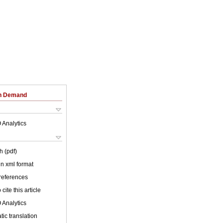
on Demand
 Analytics
h (pdf)
 in xml format
 references
cite this article
 Analytics
ic translation