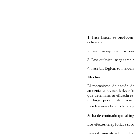
1. Fase física: se produce
celulares
2. Fase fisicoquímica: se pro
3. Fase química: se generan 
4. Fase biológica: son la co
Efectos
El mecanismo de acción de 
aumenta la revascularización
que determina su eficacia es
un largo período de alivio 
membranas celulares hacen po
Se ha determinado que al ing
Los efectos terapéuticos sob
Específicamente sobre el hu