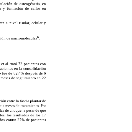
mulación de osteogénesis, en
ca y formación de callos en
n a nivel tisular, celular y
6
ación de macromoléculas
.
et al trató 72 pacientes con
acientes en la consolidación
to fue de 82.4% después de 6
2 meses de seguimiento en 22
ón entre la fascia plantar de
eis meses de tratamiento. Por
das de choque, a pesar de que
es, los resultados de los 17
ados contra 27% de pacientes