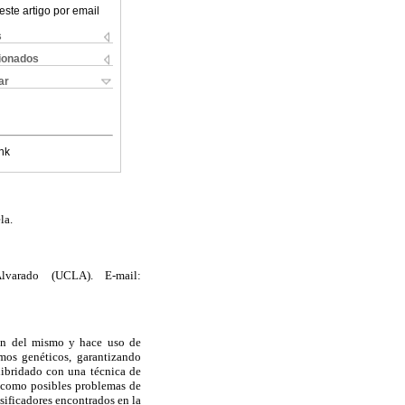
este artigo por email
s
cionados
ar
nk
la.
lvarado (UCLA). E-mail:
ión del mismo y hace uso de
mos genéticos, garantizando
hibridado con una técnica de
s como posibles problemas de
sificadores encontrados en la