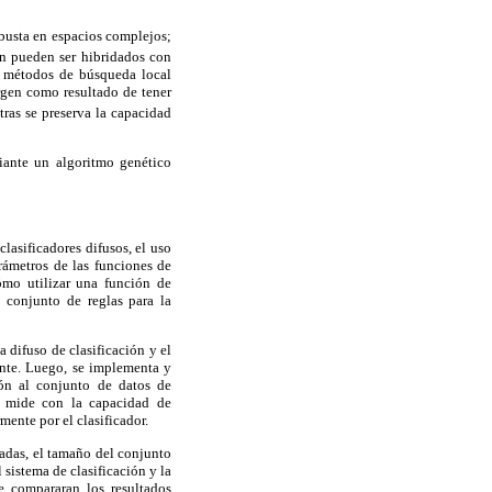
obusta en espacios complejos;
n pueden ser hibridados con
r métodos de búsqueda local
rgen como resultado de tener
ras se preserva la capacidad
iante un algoritmo genético
clasificadores difusos, el uso
rámetros de las funciones de
ómo utilizar una función de
l conjunto de reglas para la
a difuso de clasificación y el
ente. Luego, se implementa y
ión al conjunto de datos de
se mide con la capacidad de
mente por el clasificador.
zadas, el tamaño del conjunto
l sistema de clasificación y la
e compararan los resultados