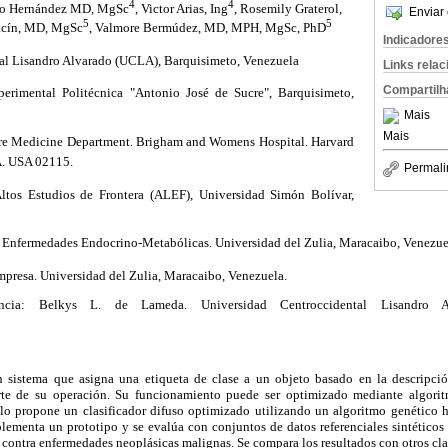
4
4
go Hernández MD, MgSc
, Victor Arias, Ing
, Rosemily Graterol,
Enviar 
5
5
acín, MD, MgSc
, Valmore Bermúdez, MD, MPH, MgSc, PhD
Indicadore
al Lisandro Alvarado (UCLA), Barquisimeto, Venezuela
Links rela
Compartilh
rimental Politécnica "Antonio José de Sucre", Barquisimeto,
Mais
Mais
re Medicine Department. Brigham and Womens Hospital. Harvard
A. USA 02115.
Permali
tos Estudios de Frontera (ALEF), Universidad Simón Bolívar,
 Enfermedades Endocrino-Metabólicas. Universidad del Zulia, Maracaibo, Venezue
mpresa. Universidad del Zulia, Maracaibo, Venezuela.
encia: Belkys L. de Lameda. Universidad Centroccidental Lisandro A
un sistema que asigna una etiqueta de clase a un objeto basado en la descripc
te de su operación. Su funcionamiento puede ser optimizado mediante algorit
culo propone un clasificador difuso optimizado utilizando un algoritmo genético 
lementa un prototipo y se evalúa con conjuntos de datos referenciales sintético
s contra enfermedades neoplásicas malignas. Se compara los resultados con otros cla