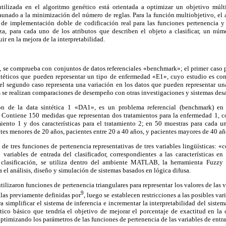
tilizada en el algoritmo genético está orientada a optimizar un objetivo múlt
 aunado a la minimización del número de reglas. Para la función multiobjetivo, el
e implementación doble de codificación real para las funciones pertenencia y 
iza, para cada uno de los atributos que describen el objeto a clasificar, un núme
ir en la mejora de la interpretabilidad.
a, se comprueba con conjuntos de datos referenciales «benchmark»; el primer caso 
intéticos que pueden representar un tipo de enfermedad «E1», cuyo estudio es co
y el segundo caso representa una variación en los datos que pueden representar 
 se realizan comparaciones de desempeño con otras investigaciones y sistemas desa
ón de la data sintética 1 «DA1», es un problema referencial (benchmark) en 
 Contiene 150 medidas que representan dos tratamientos para la enfermedad 1, con
amiento 1 y dos características para el tratamiento 2; en 50 muestras para cada u
ntes menores de 20 años, pacientes entre 20 a 40 años, y pacientes mayores de 40 añ
 de tres funciones de pertenencia representativas de tres variables lingüísticas: 
 variables de entrada del clasificador, correspondientes a las características en
 clasificación, se utiliza dentro del ambiente MATLAB, la herramienta Fuzz
 el análisis, diseño y simulación de sistemas basados en lógica difusa.
tilizaron funciones de pertenencia triangulares para representar los valores de las v
9
glas previamente definidas por
, luego se establecen restricciones a las posibles var
a simplificar el sistema de inferencia e incrementar la interpretabilidad del sist
tico básico que tendría el objetivo de mejorar el porcentaje de exactitud en la c
timizando los parámetros de las funciones de pertenencia de las variables de entra