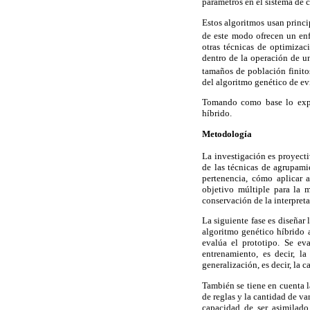
parámetros en el sistema de c
Estos algoritmos usan princi
de este modo ofrecen un enf
otras técnicas de optimiza
dentro de la operación de u
tamaños de población finito
del algoritmo genético de ev
Tomando como base lo expue
híbrido.
Metodología
La investigación es proyect
de las técnicas de agrupami
pertenencia, cómo aplicar 
objetivo múltiple para la m
conservación de la interpretab
La siguiente fase es diseñar 
algoritmo genético híbrido 
evalúa el prototipo. Se ev
entrenamiento, es decir, l
generalización, es decir, la 
También se tiene en cuenta l
de reglas y la cantidad de var
capacidad de ser asimilado