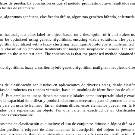
 datos de prueba. La conclusión es que el método propuesto obtuvo resultados si
fáciles de interpretar.
sa, algoritmos genéticos, clasificador difuso, algoritmo genético híbrido, enfermed
em that assigns a class label to object based on a description of it and makes use
can be optimized using genetic algorithms, ensuring viable solutions. The paper
gorithm hybridized with a fuzzy clustering technique. A prototype is implemented
ble classification problems treatments for malignant neoplastic diseases. The re
erature on the same test data. The conclusion is that the proposed method obtained s
tic algorithms, fuzzy classifier, hybrid genetic algorithm, malignant neoplastic dis
as de clasificación son usados en aplicaciones de diversas áreas, desde clasif
ias de productos en tiendas virtuales, hasta en módulos de identificación de obje
1
al
. Para ampliar su uso se deben mejorar cualidades como interpretabilidad y exact
es la capacidad de utilizar y producir elementos necesarios para el proceso de clas
 para un usuario humano. En un sistema difuso, estos elementos pueden ser: la bas
izados para representar un objeto. Por otra parte, la exactitud de un clasifica
icados correctamente.
 sistema de clasificación que incluye el uso de conjuntos difusos o lógica difusa
cador predice la etiqueta de clase, mientras la descripción del objeto se presen
aracterísticas (atributos) considerados relevantes para la tarea de clasificación. P