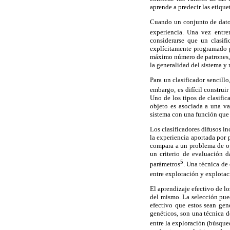
aprende a predecir las etiqu
Cuando un conjunto de datos
experiencia. Una vez entre
considerarse que un clasi
explícitamente programado p
máximo número de patrones, m
la generalidad del sistema y 
Para un clasificador sencill
embargo, es difícil construi
Uno de los tipos de clasific
objeto es asociada a una va
sistema con una función que
Los clasificadores difusos i
la experiencia aportada por 
compara a un problema de op
un criterio de evaluación d
5
parámetros
. Una técnica de
entre exploración y explota
El aprendizaje efectivo de l
del mismo. La selección pue
efectivo que estos sean ge
genéticos, son una técnica 
entre la exploración (búsque