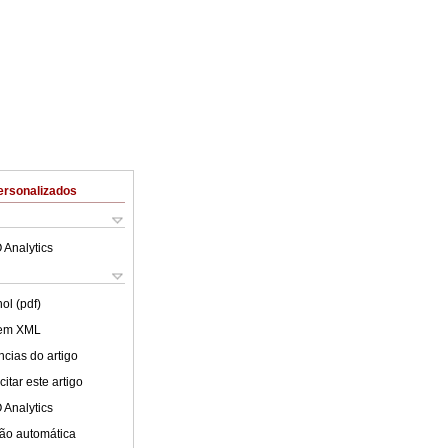
ersonalizados
 Analytics
ol (pdf)
 em XML
cias do artigo
itar este artigo
 Analytics
ão automática