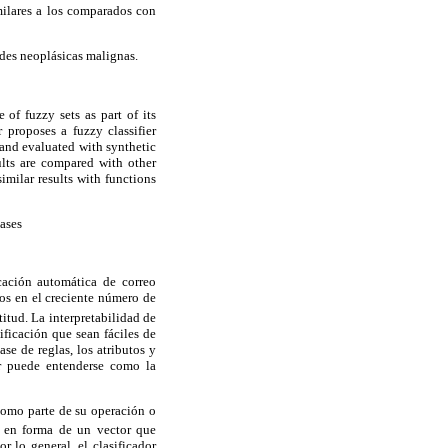
milares a los comparados con
ades neoplásicas malignas.
 of fuzzy sets as part of its
 proposes a fuzzy classifier
 and evaluated with synthetic
sults are compared with other
imilar results with functions
eases
icación automática de correo
tos en el creciente número de
itud. La interpretabilidad de
ificación que sean fáciles de
e de reglas, los atributos y
dor puede entenderse como la
 como parte de su operación o
ta en forma de un vector que
or lo general, el clasificador