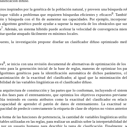
lasificación difuso.
pios inspirados por la genética de la población natural, y proveen una búsqueda r
6
oque válido a problemas que requieren búsquedas eficientes y eficaces
. Tambié
ción y búsqueda con el fin de aumentar sus capacidades. Por ejemplo, incorpora
n algoritmo genético puede ayudar a superar la mayoría de los obstáculos que su
7
s
. Además, un sistema híbrido puede acelerar la velocidad de convergencia mient
itar quedar atrapado fácilmente en mínimos locales.
sto, la investigación propone diseñar un clasificador difuso optimizado med
8
iva
, se inicia con una revisión documental de alternativas de optimización de los 
ento para la generación inicial de la base de reglas, maneras de optimizar los pa
algoritmos genéticos para la identificación automática de dichos parámetros, c
aximización de la exactitud del clasificador, al igual que la minimización de
ilidad de las variables lingüísticas en el clasificador difuso.
la arquitectura de construcción y las partes que lo conforman, incluyendo el sistem
a dos fases para el entrenamiento, que optimiza los objetivos expuestos previam
alúa teniendo en cuenta atributos como la exactitud del clasificador en relac
a capacidad de aprender el patrón de datos de entrenamiento. La exactitud 
capacidad de predecir correctamente la etiqueta de clase de objetos no vistos anterior
a forma de las funciones de pertenencia, la cantidad de variables lingüísticas utili
iables utilizadas en las reglas, para realizar un análisis sobre la interpretabilidad de
 por un usuario humano para describir la tarea de clasificación. Finalmente, s