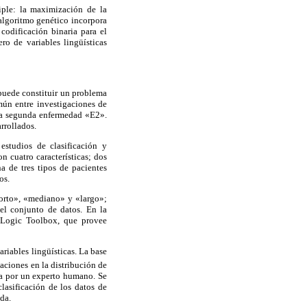
iple: la maximización de la
 algoritmo genético incorpora
codificación binaria para el
ro de variables lingüísticas
puede constituir un problema
mún entre investigaciones de
una segunda enfermedad «E2».
rrollados.
estudios de clasificación y
 cuatro características; dos
na de tres tipos de pacientes
os.
«corto», «mediano» y «largo»;
 el conjunto de datos. En la
y Logic Toolbox, que provee
ariables lingüísticas. La base
iaciones en la distribución de
ema por un experto humano. Se
lasificación de los datos de
da.