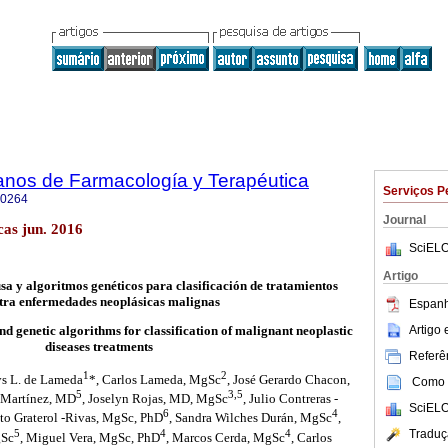
anos de Farmacología y Terapéutica
Serviços P
-0264
Journal
as jun. 2016
SciELO
Artigo
usa y algoritmos genéticos para clasificación de tratamientos
tra enfermedades neoplásicas malignas
Espanh
Artigo
nd genetic algorithms for classification of malignant neoplastic
diseases treatments
Referên
1
2
ys L. de Lameda
*, Carlos Lameda, MgSc
, José Gerardo Chacon,
Como c
5
3,5
a Martínez, MD
, Joselyn Rojas, MD, MgSc
, Julio Contreras -
SciELO
6
4
to Graterol -Rivas, MgSc, PhD
, Sandra Wilches Durán, MgSc
,
5
4
4
Traduç
gSc
, Miguel Vera, MgSc, PhD
, Marcos Cerda, MgSc
, Carlos