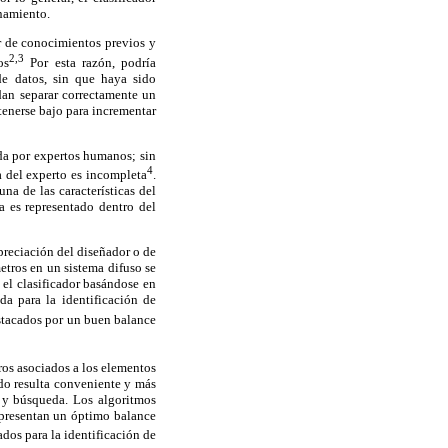
enamiento.
r de conocimientos previos y
2,3
os
Por esta razón, podría
e datos, sin que haya sido
dan separar correctamente un
tenerse bajo para incrementar
ada por expertos humanos; sin
4
a del experto es incompleta
.
na de las características del
a es representado dentro del
preciación del diseñador o de
etros en un sistema difuso se
el clasificador basándose en
da para la identificación de
stacados por un buen balance
ros asociados a los elementos
do resulta conveniente y más
 y búsqueda. Los algoritmos
 presentan un óptimo balance
ados para la identificación de