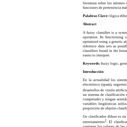
literatura sobre los mismos
funciones de pertenencia más 
Palabras Clave:
lógica difu
Abstract
A fuzzy classifier is a syst
operation. Its functioning 
optimized using a genetic al
reference data sets as possi
classifiers found in the lit
easier to interpret.
Keywords:
fuzzy logic, gene
Introducción
En la actualidad los sistem
electrónico (spam), sugerenc
desarrollos de visión artifici
un sistema de clasificación 
comprender y tengan sentido
variables lingüísticas util
proporción de objetos clasif
Un clasificador difuso es un
2
entrenamiento
. El clasifi
contiene los valores de las c