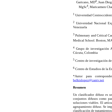
4
Garicano, MD
, Juan Die
4
MgSc
, Maricarmen Ch
1
Universidad Centroccident
2
Universidad Nacional Expe
Venezuela
3
Pulmonary and Critical Ca
Medical School. Boston, M
4
Grupo de investigación Al
Cúcuta, Colombia
5
Centro de investigación de
6
Centro de Estudios de la E
*Autor para correspond
belkislopez@cantv.net
Resumen
Un clasificador difuso es 
conjuntos difusos como par
soluciones viables. El artí
agrupamiento difuso. Se imp
clasificación de tratamiento