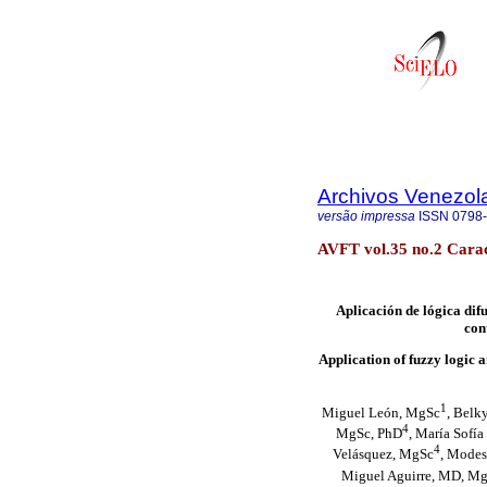
Archivos Venezol
versão impressa
ISSN
0798
AVFT vol.35 no.2 Carac
Aplicación de lógica dif
con
Application of fuzzy logic a
1
Miguel León, MgSc
, Belk
4
MgSc, PhD
, María Sofí
4
Velásquez, MgSc
, Modes
Miguel Aguirre, MD, M