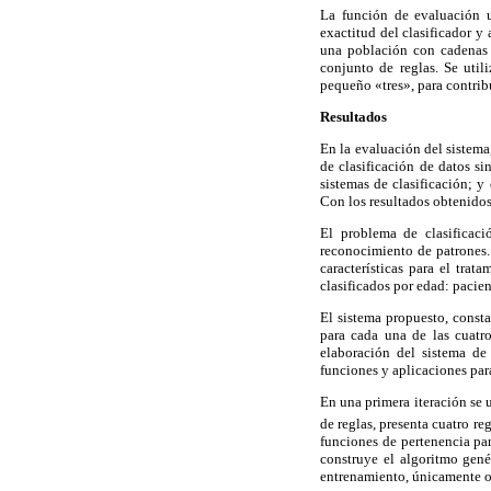
La función de evaluación u
exactitud del clasificador y
una población con cadenas d
conjunto de reglas. Se util
pequeño «tres», para contribu
Resultados
En la evaluación del sistem
de clasificación de datos s
sistemas de clasificación; 
Con los resultados obtenidos
El problema de clasificaci
reconocimiento de patrones.
características para el trat
clasificados por edad: pacie
El sistema propuesto, consta
para cada una de las cuatro
elaboración del sistema de
funciones y aplicaciones para
En una primera iteración se u
de reglas, presenta cuatro re
funciones de pertenencia par
construye el algoritmo gené
entrenamiento, únicamente op