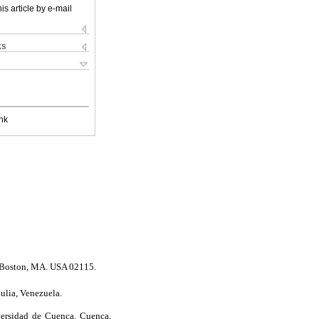
is article by e-mail
ks
nk
. Boston, MA. USA 02115.
ulia, Venezuela.
versidad de Cuenca. Cuenca,