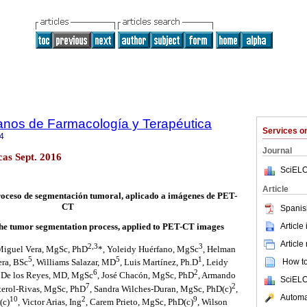
anos de Farmacología y Terapéutica
Services 
4
Journal
as Sept. 2016
SciELO
Article
proceso de segmentación tumoral, aplicado a imágenes de PET-
CT
Spanis
Article
 the tumor segmentation process, applied to PET-CT images
Article
2,3
3
Miguel Vera, MgSc, PhD
*, Yoleidy Huérfano, MgSc
, Helman
5
5
1
How to 
era, BSc
, Williams Salazar, MD
, Luis Martínez, Ph.D
, Leidy
6
2
 De los Reyes, MD, MgSc
, José Chacón, MgSc, PhD
, Armando
SciELO
7
2
terol-Rivas, MgSc, PhD
, Sandra Wilches-Duran, MgSc, PhD(c)
,
Automat
10
2
9
(c)
, Victor Arias, Ing
, Carem Prieto, MgSc, PhD(c)
, Wilson