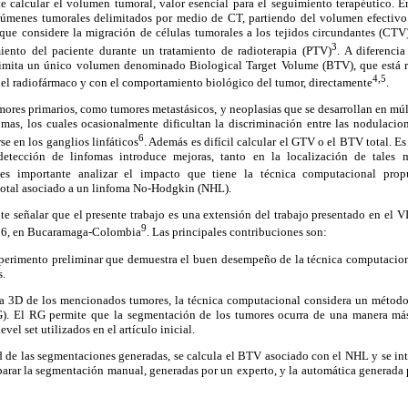
e calcular el volumen tumoral, valor esencial para el seguimiento terapéutico. 
lúmenes tumorales delimitados por medio de CT, partiendo del volumen efectivo 
ue considere la migración de células tumorales a los tejidos circundantes (CT
3
iento del paciente durante un tratamiento de radioterapia (PTV)
. A diferenci
imita un único volumen denominado Biological Target Volume (BTV), que está r
4,5
 el radiofármaco y con el comportamiento biológico del tumor, directamente
.
ores primarios, como tumores metastásicos, y neoplasias que se desarrollan en múl
omas, los cuales ocasionalmente dificultan la discriminación entre las nodulaci
6
se en los ganglios linfáticos
. Además es difícil calcular el GTV o el BTV total. E
etección de linfomas introduce mejoras, tanto en la localización de tales
es importante analizar el impacto que tiene la técnica computacional prop
total asociado a un linfoma No-Hodgkin (NHL).
te señalar que el presente trabajo es una extensión del trabajo presentado en el 
9
16, en Bucaramaga-Colombia
. Las principales contribuciones son:
erimento preliminar que demuestra el buen desempeño de la técnica computacion
s.
gía 3D de los mencionados tumores, la técnica computacional considera un métod
G). El RG permite que la segmentación de los tumores ocurra de una manera más 
vel set utilizados en el artículo inicial.
idad de las segmentaciones generadas, se calcula el BTV asociado con el NHL y se in
arar la segmentación manual, generadas por un experto, y la automática generada 