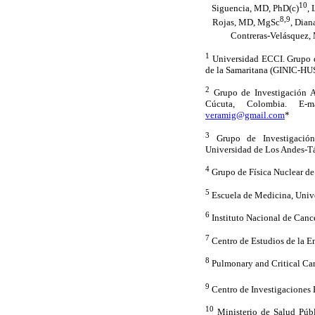
10
Siguencia, MD, PhD(c)
, 
8,9
Rojas, MD, MgSc
, Dia
Contreras-Velásquez,
1
Universidad ECCI. Grupo de
de la Samaritana (GINIC-HU
2
Grupo de Investigación Al
Cúcuta, Colombia. E-m
veramig@gmail.com
*
3
Grupo de Investigación
Universidad de Los Andes-Tá
4
Grupo de Física Nuclear d
5
Escuela de Medicina, Unive
6
Instituto Nacional de Canc
7
Centro de Estudios de la E
8
Pulmonary and Critical Ca
9
Centro de Investigaciones 
10
Ministerio de Salud Públ