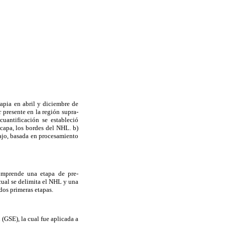
apia en abril y diciembre de
 presente en la región supra-
uantificación se estableció
capa, los bordes del NHL. b)
ajo, basada en procesamiento
omprende una etapa de pre-
cual se delimita el NHL y una
dos primeras etapas.
 (GSE), la cual fue aplicada a