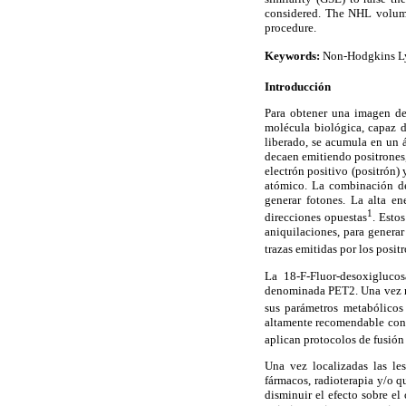
considered. The NHL volume
procedure.
Keywords:
Non-Hodgkins L
Introducción
Para obtener una imagen de
molécula biológica, capaz d
liberado, se acumula en un 
decaen emitiendo positrones,
electrón positivo (positrón
atómico. La combinación de
generar fotones. La alta e
1
direcciones opuestas
. Esto
aniquilaciones, para generar
trazas emitidas por los posit
La 18-F-Fluor-desoxigluco
denominada PET2. Una vez rec
sus parámetros metabólicos
altamente recomendable cont
aplican protocolos de fusió
Una vez localizadas las le
fármacos, radioterapia y/o q
disminuir el efecto sobre e