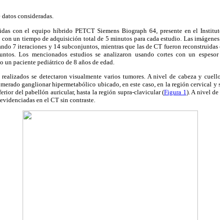
e datos consideradas.
idas con el equipo híbrido PETCT Siemens Biograph 64, presente en el Institu
 con un tiempo de adquisición total de 5 minutos para cada estudio. Las imágenes
do 7 iteraciones y 14 subconjuntos, mientras que las de CT fueron reconstruid
juntos. Los mencionados estudios se analizaron usando cortes con un espes
o un paciente pediátrico de 8 años de edad.
realizados se detectaron visualmente varios tumores. A nivel de cabeza y cuell
omerado ganglionar hipermetabólico ubicado, en este caso, en la región cervical y 
erior del pabellón auricular, hasta la región supra-clavicular (
Figura 1
). A nivel d
 evidenciadas en el CT sin contraste.