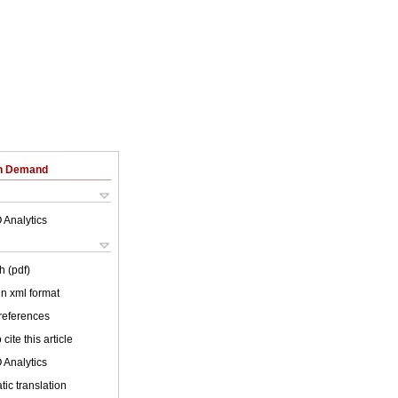
on Demand
 Analytics
h (pdf)
 in xml format
 references
cite this article
 Analytics
ic translation