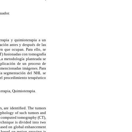
uador.
terapia y quimioterapia a un
ación antes y después de las
en que ocupan. Para ello, se
T) fusionadas con tomografía
La metodología planteada se
aplicación de un proceso de
as mencionadas imágenes. Para
 la segmentación del NHL se
del procedimiento terapéutico
erapia, Quimioterapia.
s, are identified. The tumors
morphology of such tumors and
th computed tomography (CT),
chnique is divided into two
s based on global enhancement
e based on region growing is