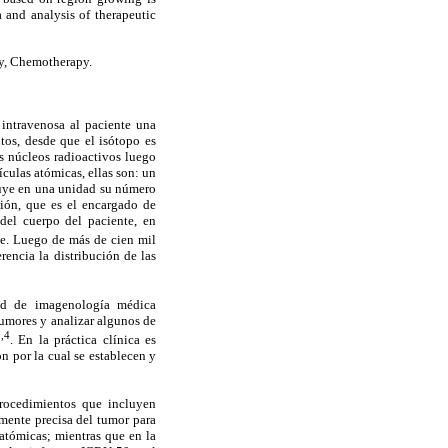
and analysis of therapeutic
y, Chemotherapy.
intravenosa al paciente una
tos, desde que el isótopo es
s núcleos radioactivos luego
culas atómicas, ellas son: un
nuye en una unidad su número
ión, que es el encargado de
del cuerpo del paciente, en
te. Luego de más de cien mil
rencia la distribución de las
dad de imagenología médica
tumores y analizar algunos de
,4
. En la práctica clínica es
 por la cual se establecen y
procedimientos que incluyen
amente precisa del tumor para
atómicas; mientras que en la