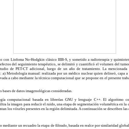
do con Linfoma No-Hodgkin clásico IIIB-S, y sometido a radioterapia y quimioter
efectos del seguimiento terapéutico, se delimitó y cuantificó el volumen del tumor
estudio de PET-CT adicional, luego de un año de tratamiento. La mencionada c
: a) Metodología manual: realizada por un médico nuclear quien delineó, capa a 
vada a cabo mediante la técnica computacional que se propone en el presente trab
as bases de datos imagenológicas consideradas.
ogía computacional basada en librerías GNU y lenguaje C++. El algoritmo c
iltra la imagen para reducir el ruido, una etapa de segmentación volumétrica en la 
ntan los vóxeles presentes en la región delimitada. A continuación se describen las 
o mediante un recuadro la etapa de filtrado, basada en realce por similaridad global