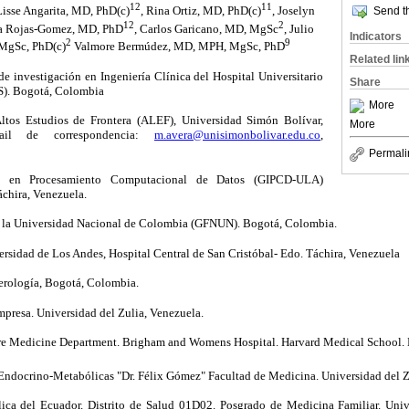
12
11
Lisse Angarita, MD, PhD(c)
, Rina Ortiz, MD, PhD(c)
, Joselyn
Send th
12
2
na Rojas-Gomez, MD, PhD
, Carlos Garicano, MD, MgSc
, Julio
Indicators
2
9
 MgSc, PhD(c)
Valmore Bermúdez, MD, MPH, MgSc, PhD
Related lin
 investigación en Ingeniería Clínica del Hospital Universitario
Share
S). Bogotá, Colombia
More
tos Estudios de Frontera (ALEF), Universidad Simón Bolívar,
More
ail de correspondencia:
m.avera@unisimonbolivar.edu.co
,
Permali
 en Procesamiento Computacional de Datos (GIPCD-ULA)
chira, Venezuela.
e la Universidad Nacional de Colombia (GFNUN). Bogotá, Colombia.
rsidad de Los Andes, Hospital Central de San Cristóbal- Edo. Táchira, Venezuela
erología, Bogotá, Colombia.
mpresa. Universidad del Zulia, Venezuela.
re Medicine Department. Brigham and Womens Hospital. Harvard Medical School
Endocrino-Metabólicas "Dr. Félix Gómez" Facultad de Medicina. Universidad del Z
ica del Ecuador. Distrito de Salud 01D02. Posgrado de Medicina Familiar. Uni