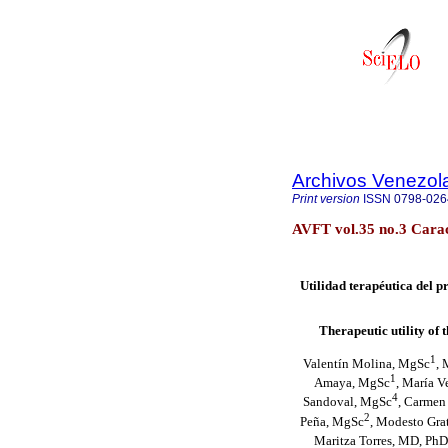
Archivos Venezol
Print version
ISSN
0798-026
AVFT vol.35 no.3 Carac
Utilidad terapéutica del 
Therapeutic utility of
1
Valentín Molina, MgSc
, 
1
Amaya, MgSc
, María V
4
Sandoval, MgSc
, Carmen
2
Peña, MgSc
, Modesto Gra
Maritza Torres, MD, PhD