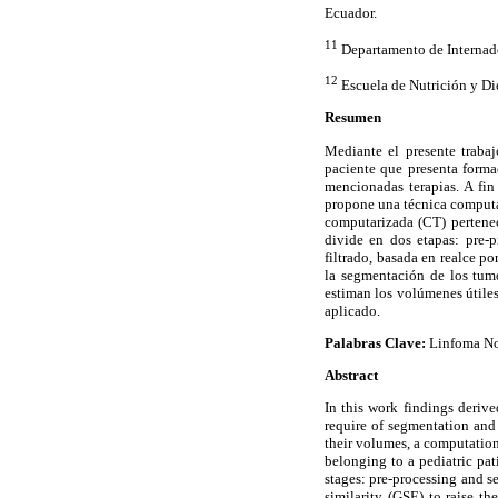
Ecuador.
11
Departamento de Internado
12
Escuela de Nutrición y Di
Resumen
Mediante el presente trabaj
paciente que presenta forma
mencionadas terapias. A fin
propone una técnica computa
computarizada (CT) pertene
divide en dos etapas: pre-
filtrado, basada en realce p
la segmentación de los tum
estiman los volúmenes útiles
aplicado.
Palabras Clave:
Linfoma No-
Abstract
In this work findings derive
require of segmentation and 
their volumes, a computatio
belonging to a pediatric p
stages: pre-processing and s
similarity (GSE) to raise t