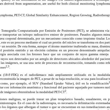
s derived from segmentation, are useful for both clinical monitoring lymphoma 
ymphoma, PET-CT, Global Similarity Enhancement, Region Growing, Radiotherap
 Tomografía Computarizada por Emisión de Positrones (PET), se administra vía 
e transportar un isótopo radioactivo emisor de positrones. Pasados algunos minu
área corporal determinada, por un mecanismo conocido como tropismo tisular. Lo
 este es un proceso mediante el cual un protón del núcleo se transforma en dos partí
) y un neutrón. De esta forma, aunque el átomo mantiene inalterada su masa, dismi
l positrón emitido y un electrón culmina en un proceso denominado aniquilac
nergía asociada con los fotones hace que un conjunto de rayos gamma emerja 
s rayos son detectados por un arreglo de detectores ubicados alrededor del pacien
 las imágenes, se usa una serie de procesos de reconstrucción, tomando como refe
2,3
rones
.
sa (18-F-FDG) es el radiofármaco más ampliamente utilizado en la modali
onstruida la imagen de PET, a pesar de su baja resolución, se usa para localizar 
1
 como, por ejemplo, el SUV (Standard Uptake Value), útil en la estadificación
ar con información anatómica y funcional del paciente aquejado por tumores razón
2
n de imágenes obteniéndose la modalidad PET-CT
.
siones malignas, se puede trazar un plan terapéutico basado, usualmente, en 
uimioterapia. En el caso de la radioterapia, es necesaria la delimitación extremad
l o los órganos que albergan el tumor o que se encuentran en sus inmediaciones an