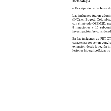
Metodología
o Descripción de las bases d
Las imágenes fueron adquir
(INC), en Bogotá, Colombia,
con el método OSEM2D, usan
8 iteraciones y 15 subcon
investigación fue considerad
En las imágenes de PET-CT 
caracteriza por ser un congl
extensión desde la región inf
lesiones hiperglicolíticas no