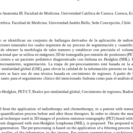
 Anatomía III. Facultad de Medicina. Universidad Católica de Cuenca. Cuenca, Ec
etética. Facultad de Medicina. Universidad Andrés Bello, Sede Concepción, Chile.
o se identifican un conjunto de hallazgos derivados de la aplicación de radio
ciones tumorales los cuales requieren de un proceso de segmentación y cuantific
 de obtener la morfología de tales tumores y establecer con precisión el volum
cional que se utiliza en imágenes 3D de tomografía por emisión de positrones (PE
cientes a un paciente pediátrico diagnosticado con linfoma no Hodgkin (NHL). 
procesamiento, segmentación. La etapa de pre-procesamiento está basada en la 
or similaridad global (GSE), para elevar la calidad de la información presente en l
ores se hace uso de una técnica basada en crecimiento de regiones. A partir de
 tanto para el seguimiento clínico del mencionado linfoma como para el análisis 
Hodgkin, PET-CT, Realce por similaridad global, Crecimiento de regiones, Radiot
d from the application of radiotherapy and chemotherapy, in a patient with tumor
quantification process before and after those therapies. In order to obtain the 
nal technique used in 3D images of positron emission tomography (PET) fused wi
atient diagnosed with non-Hodgkin lymphoma (NHL), is proposed. The proposed te
egmentation. The pre-processing is based on the application of a filtering proces
he quality of the information in the images. For tumors segmentation a techniqu