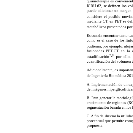
quimioterapia es convenient
ICRU 62, se definen los vo
puede adicionar un margen q
considere el posible movim
mediante CT, en PET se del
metabólicos presentados por
Es común encontrar tanto tum
como es el caso de los linf
pudieran, por ejemplo, alojar
fusionadas PET-CT en la d
7,8
estadificación
por ello, 
cuantificación del volumen 
Adicionalmente, es importan
de Ingeniería Biomédica 20
A. Implementación de un exp
de imágenes hiperglicolítica
B. Para generar la morfolo
crecimiento de regiones (R
segmentación basada en los le
C. A fin de ilustrar la util
porcentual que permite comp
propuesta.