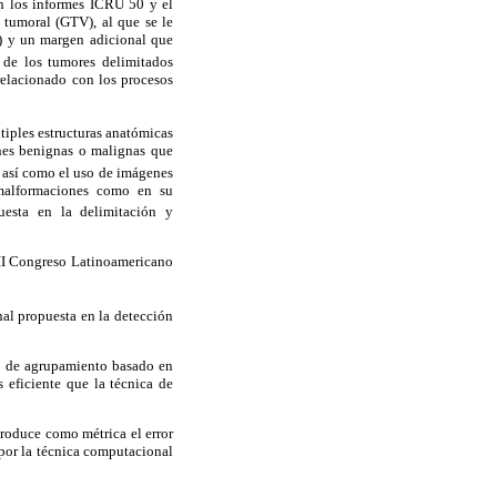
En los informes ICRU 50 y el
tumoral (GTV), al que se le
V) y un margen adicional que
a de los tumores delimitados
elacionado con los procesos
tiples estructuras anatómicas
ones benignas o malignas que
s así como el uso de imágenes
 malformaciones como en su
uesta en la delimitación y
VII Congreso Latinoamericano
al propuesta en la detección
o de agrupamiento basado en
eficiente que la técnica de
troduce como métrica el error
por la técnica computacional