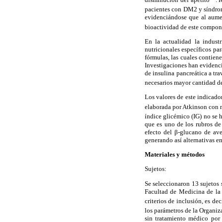
pacientes con DM2 y síndrom
evidenciándose que al aumen
bioactividad de este compone
En la actualidad la indust
nutricionales específicos pa
fórmulas, las cuales contiene
Investigaciones han evidencia
de insulina pancreática a tr
necesarios mayor cantidad d
Los valores de este indicado
elaborada por Atkinson con 
índice glicémico (IG) no se 
que es uno de los rubros de 
efecto del β-glucano de ave
generando así alternativas e
Materiales y métodos
Sujetos:
Se seleccionaron 13 sujetos 
Facultad de Medicina de la 
criterios de inclusión, es d
los parámetros de la Organi
sin tratamiento médico por 