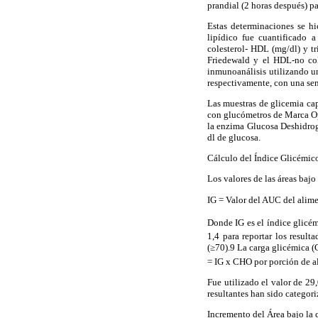
prandial (2 horas después) pa
Estas determinaciones se hi
lipídico fue cuantificado 
colesterol- HDL (mg/dl) y tr
Friedewald y el HDL-no col
inmunoanálisis utilizando un
respectivamente, con una sen
Las muestras de glicemia cap
con glucómetros de Marca Op
la enzima Glucosa Deshidro
dl de glucosa.
Cálculo del Índice Glicémic
Los valores de las áreas bajo
IG = Valor del AUC del alim
Donde IG es el índice glicém
1,4 para reportar los resul
(≥70).9 La carga glicémica (
= IG x CHO por porción de 
Fue utilizado el valor de 29
resultantes han sido catego
Incremento del Área bajo la 