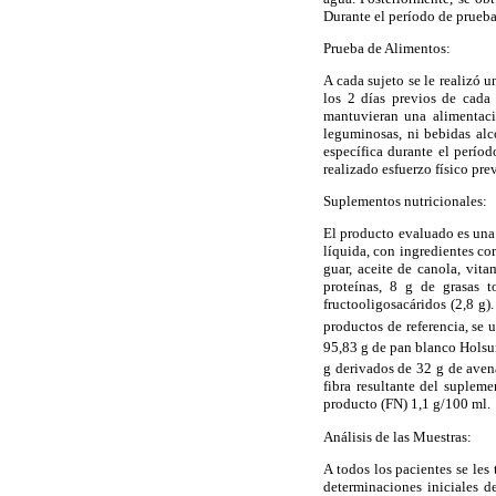
Durante el período de prueba
Prueba de Alimentos:
A cada sujeto se le realizó u
los 2 días previos de cada
mantuvieran una alimentaci
leguminosas, ni bebidas alco
específica durante el períod
realizado esfuerzo físico pre
Suplementos nutricionales:
El producto evaluado es una 
líquida, con ingredientes co
guar, aceite de canola, vit
proteínas, 8 g de grasas t
fructooligosacáridos (2,8 g)
productos de referencia, se 
95,83 g de pan blanco Hols
g derivados de 32 g de aven
fibra resultante del suplem
producto (FN) 1,1 g/100 ml.
Análisis de las Muestras:
A todos los pacientes se les
determinaciones iniciales d