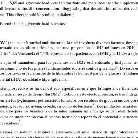
, 02 ± 5,69 and glycemic load were intermediate and more lower for the supplemen
 difference of insulin concentration . Suggesting that the addition of oat-derived
ose. This effect should be studied in diabetic.
lycemic index, glycemic load, sucralose
(DM2) es una enfermedad multifactorial, la cual involucra diversos factores, desde
mentado en las últimas décadas, con una proyección de 642 millones en 2040; 
2
mérica
. En Venezuela el 7,7% representa a los pacientes con DM2 y el 11,2% a suje
erapia, el tratamiento para los pacientes con DM2 está enfocado principalmente 
4
ión como uno de los pilares fundamentales sobre el control glicémico
. Diversos e
tos positivos especialmente de la fibra sobre la homeostasis de la glucosa; similare
5
arterial (HTA), obesidad e hiperlipidemia
.
cter prospectivo se ha demostrado específicamente que la ingesta de fibra diet
6
ionada al riesgo de desarrollar DM2
. Debido a este efecto protector, se han indaga
ente a los β-glucanos; polisacáridos formados por residuos de glucosa unidos por 
8
 hongos, levaduras, avena, cebada, así como de bacterias
. Los productos naturales
s de años para los beneficios de la salud humana sin embargo se han identifica
sayos de intervención con alimentos fuente han reportado el potencial que tienen 
9
ovasculares
.
 capaz de reducir la respuesta glicémica y el nivel sérico de lipoproteínas d
Reduce el índice glicémico de las comidas e influye de manera beneficiosa en el 