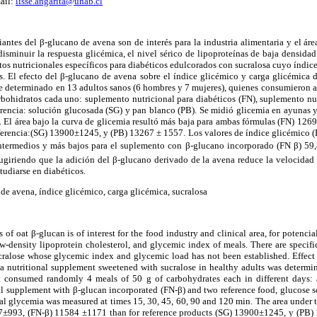
ail:
lisse.angarita@unab.cl
ntes del β-glucano de avena son de interés para la industria alimentaria y el área
 disminuir la respuesta glicémica, el nivel sérico de lipoproteínas de baja densidad
os nutricionales específicos para diabéticos edulcorados con sucralosa cuyo índic
s. El efecto del β-glucano de avena sobre el índice glicémico y carga glicémica 
ue determinado en 13 adultos sanos (6 hombres y 7 mujeres), quienes consumieron a
arbohidratos cada uno: suplemento nutricional para diabéticos (FN), suplemento n
rencia: solución glucosada (SG) y pan blanco (PB). Se midió glicemia en ayunas y
n. El área bajo la curva de glicemia resultó más baja para ambas fórmulas (FN) 12
ferencia:(SG) 13900±1245, y (PB) 13267 ± 1557. Los valores de índice glicémico (
ntermedios y más bajos para el suplemento con β-glucano incorporado (FN β) 59,8
ugiriendo que la adición del β-glucano derivado de la avena reduce la velocidad 
tudiarse en diabéticos.
de avena, índice glicémico, carga glicémica, sucralosa
of oat β-glucan is of interest for the food industry and clinical area, for potencia
-density lipoprotein cholesterol, and glycemic index of meals. There are specifi
cralose whose glycemic index and glycemic load has not been established. Effect
a nutritional supplement sweetened with sucralose in healthy adults was determin
consumed randomly 4 meals of 50 g of carbohydrates each in different days: a
nal supplement with β-glucan incorporated (FN-β) and two reference food, glucose 
al glycemia was measured at times 15, 30, 45, 60, 90 and 120 min. The area under
7±993, (FN-β) 11584 ±1171 than for reference products (SG) 13900±1245, y (PB)