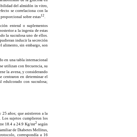
ibilidad del almidón in vitro,
fecto se correlaciona con la
12
 proporcional sobre estas
.
ación enteral o suplementos
sterior a la ingesta de estas
ndo la sucralosa uno de ellos.
 pudieran inducir la secreción
el alimento, sin embargo, son
do en una tabla internacional
se utilizan con frecuencia, su
iene la avena, y considerando
se centraron en determinar el
al edulcorado con sucralosa;
 25 años; que asistieron a la
. Los sujetos cumplieron los
2
ntre 18.4 a 24.9 Kg/mt
según
familiar de Diabetes Mellitus,
protocolo, correspondía a 16