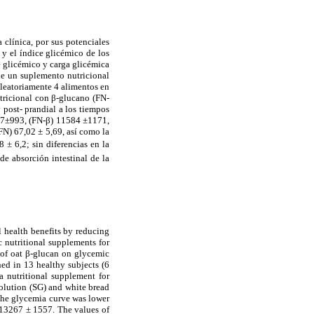
 clínica, por sus potenciales
 y el índice glicémico de los
e glicémico y carga glicémica
de un suplemento nutricional
leatoriamente 4 alimentos en
utricional con β-glucano (FN-
 post- prandial a los tiempos
697±993, (FN-β) 11584 ±1171,
FN) 67,02 ± 5,69, así como la
 ± 6,2; sin diferencias en la
de absorción intestinal de la
l health benefits by reducing
c nutritional supplements for
 of oat β-glucan on glycemic
ed in 13 healthy subjects (6
 nutritional supplement for
solution (SG) and white bread
 the glycemia curve was lower
 13267 ± 1557. The values of