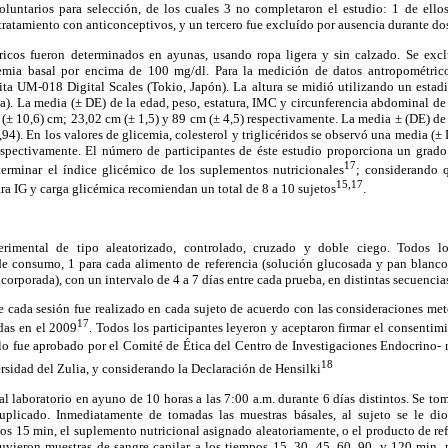
oluntarios para selección, de los cuales 3 no completaron el estudio: 1 de ellos
 tratamiento con anticonceptivos, y un tercero fue excluído por ausencia durante do
ricos fueron determinados en ayunas, usando ropa ligera y sin calzado. Se excl
cemia basal por encima de 100 mg/dl. Para la medición de datos antropométrico
nita UM-018 Digital Scales (Tokio, Japón). La altura se midió utilizando un es
. La media (± DE) de la edad, peso, estatura, IMC y circunferencia abdominal de l
 (± 10,6) cm; 23,02 cm (± 1,5) y 89 cm (± 4,5) respectivamente. La media ± (DE) de 
94). En los valores de glicemia, colesterol y triglicéridos se observó una media (±
espectivamente. El número de participantes de éste estudio proporciona un grado
17
terminar el índice glicémico de los suplementos nutricionales
; considerando q
15,17
ara IG y carga glicémica recomiendan un total de 8 a 10 sujetos
.
erimental de tipo aleatorizado, controlado, cruzado y doble ciego. Todos lo
de consumo, 1 para cada alimento de referencia (solución glucosada y pan blanco
incorporada), con un intervalo de 4 a 7 días entre cada prueba, en distintas secuencia
e cada sesión fue realizado en cada sujeto de acuerdo con las consideraciones met
17
das en el 2009
. Todos los participantes leyeron y aceptaron firmar el consenti
lo fue aprobado por el Comité de Ética del Centro de Investigaciones Endocrino- m
18
sidad del Zulia, y considerando la Declaración de Hensilki
al laboratorio en ayuno de 10 horas a las 7:00 a.m. durante 6 días distintos. Se to
uplicado. Inmediatamente de tomadas las muestras básales, al sujeto se le d
los 15 min, el suplemento nutricional asignado aleatoriamente, o el producto de re
tuvieron muestras de sangre capilar a los tiempos 15, 30, 45, 60, 90, y 120 min, 