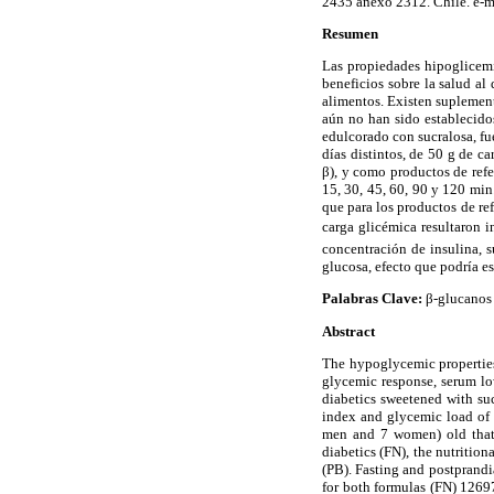
2435 anexo 2312. Chile. e-m
Resumen
Las propiedades hipoglicemia
beneficios sobre la salud al
alimentos. Existen suplement
aún no han sido establecido
edulcorado con sucralosa, f
días distintos, de 50 g de c
β), y como productos de refe
15, 30, 45, 60, 90 y 120 mi
que para los productos de re
carga glicémica resultaron i
concentración de insulina, s
glucosa, efecto que podría es
Palabras Clave:
β-glucanos 
Abstract
The hypoglycemic properties 
glycemic response, serum low
diabetics sweetened with su
index and glycemic load of 
men and 7 women) old that 
diabetics (FN), the nutritio
(PB). Fasting and postprandi
for both formulas (FN) 1269