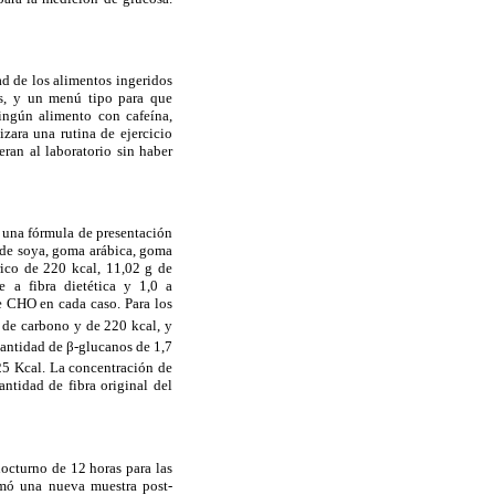
dad de los alimentos ingeridos
as, y un menú tipo para que
ingún alimento con cafeína,
izara una rutina de ejercicio
eran al laboratorio sin haber
s una fórmula de presentación
a de soya, goma arábica, goma
rico de 220 kcal, 11,02 g de
e a fibra dietética y 1,0 a
de CHO en cada caso. Para los
 de carbono y de 220 kcal, y
cantidad de β-glucanos de 1,7
125 Kcal. La concentración de
ntidad de fibra original del
nocturno de 12 horas para las
tomó una nueva muestra post-