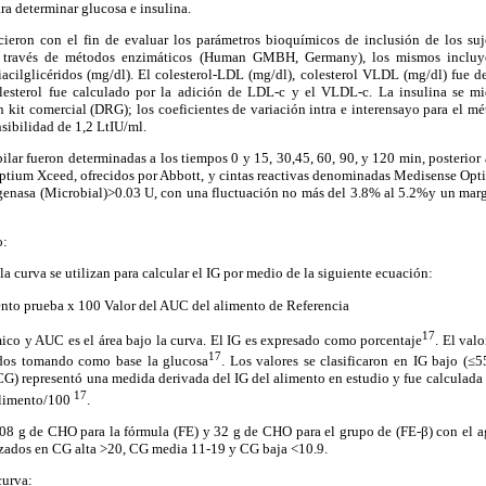
ra determinar glucosa e insulina.
cieron con el fin de evaluar los parámetros bioquímicos de inclusión de los suje
a través de métodos enzimáticos (Human GMBH, Germany), los mismos incluyen
iacilglicéridos (mg/dl). El colesterol-LDL (mg/dl), colesterol VLDL (mg/dl) fue 
esterol fue calculado por la adición de LDL-c y el VLDL-c. La insulina se m
 kit comercial (DRG); los coeficientes de variación intra e interensayo para el 
sibilidad de 1,2 LtIU/ml.
ilar fueron determinadas a los tiempos 0 y 15, 30,45, 60, 90, y 120 min, posterior a
tium Xceed, ofrecidos por Abbott, y cintas reactivas denominadas Medisense Op
genasa (Microbial)>0.03 U, con una fluctuación no más del 3.8% al 5.2%y un mar
o:
 la curva se utilizan para calcular el IG por medio de la siguiente ecuación:
ento prueba x 100 Valor del AUC del alimento de Referencia
17
ico y AUC es el área bajo la curva. El IG es expresado como porcentaje
. El val
17
tados tomando como base la glucosa
. Los valores se clasificaron en IG bajo (≤5
CG) representó una medida derivada del IG del alimento en estudio y fue calculada
17
alimento/100
.
,08 g de CHO para la fórmula (FE) y 32 g de CHO para el grupo de (FE-β) con el a
rizados en CG alta >20, CG media 11-19 y CG baja <10.9.
curva: