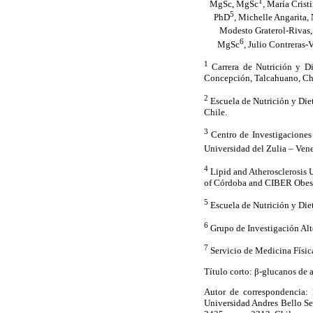
1
MgSc, MgSc
, María Cris
5
PhD
, Michelle Angarita,
Modesto Graterol-Rivas
6
MgSc
, Julio Contreras
1
Carrera de Nutrición y Di
Concepción, Talcahuano, Ch
2
Escuela de Nutrición y Diet
Chile.
3
Centro de Investigaciones 
Universidad del Zulia – Ven
4
Lipid and Atherosclerosis U
of Córdoba and CIBER Obesi
5
Escuela de Nutrición y Diet
6
Grupo de Investigación Alt
7
Servicio de Medicina Físic
Título corto: β-glucanos de 
Autor de correspondencia: 
Universidad Andres Bello S