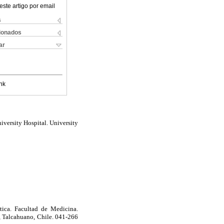
este artigo por email
s
cionados
ar
nk
iversity Hospital. University
tica. Facultad de Medicina.
 Talcahuano, Chile. 041-266