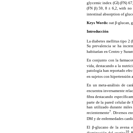
glycemic index (GI) (FN) 67
(FN β) 59, 8 ± 6,2, with no
intestinal absorption of gluc
Keys Words:
oat β-glucan, g
Introducción
La diabetes mellitus tipo 2 
Su prevalencia se ha incre
habitarían en Centro y Sura
En conjunto con la farmacot
vida, destacando a la nutric
patología han reportado efec
en sujetos con hipertensión 
En un meta-análisis de cará
encuentra inversamente relac
fibra destacando específicam
parte de la pared celular de
han utilizado durante mile
7
recientemente
. Diversos en
DM y de enfermedades cardi
El β-glucano de la avena es
10
disminución del apetito
. 