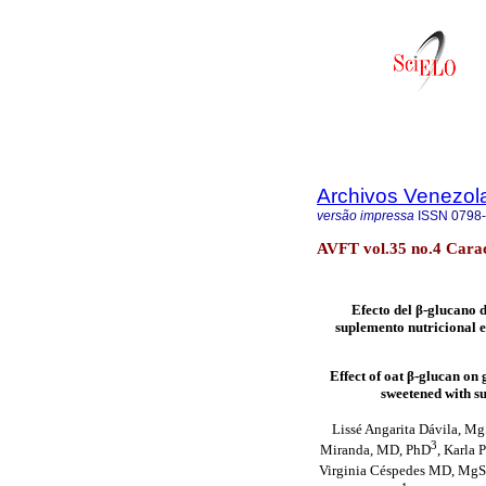
Archivos Venezol
versão impressa
ISSN
0798
AVFT vol.35 no.4 Carac
Efecto del β-glucano d
suplemento nutricional e
Effect of oat β-glucan on
sweetened with su
Lissé Angarita Dávila, M
3
Miranda, MD, PhD
, Karla 
Virginia Céspedes MD, MgS