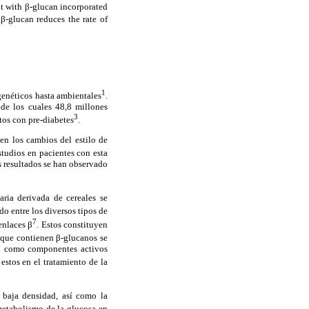
t with β-glucan incorporated
 β-glucan reduces the rate of
1
 genéticos hasta ambientales
.
de los cuales 48,8 millones
3
tos con pre-diabetes
.
en los cambios del estilo de
studios en pacientes con esta
s resultados se han observado
aria derivada de cereales se
do entre los diversos tipos de
7
enlaces β
. Estos constituyen
 que contienen β-glucanos se
do como componentes activos
estos en el tratamiento de la
e baja densidad, así como la
metabolismo de la glucosa en