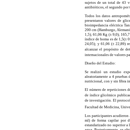
sujetos de un total de 43 v
antibióticos, el segundo por
Todos los datos antropomét
presentaron valores de gli
bioimpedancia eléctrica Ta
200 cm (Hamburgo, Alemania)
1,5); 61,06 Kg (± 9,0); 165,7
índice de homa es de 1,5(± 0,
24,05); y 61,06 (± 22,89) r
alcanzar el propósito de de
internacionales de valores p
Diseño del Estudio:
Se realizó un estudio exp
aleatoriamente a 4 pruebas 
nutricional, con y sin fibra 
El número de repeticiones d
de índice glicémico publica
de investigación. El protoco
Facultad de Medicina, Univer
Los participantes acudieron 
ml) de forma capilar por d
estandarizado no superior a 
agua. Posteriormente, se ob