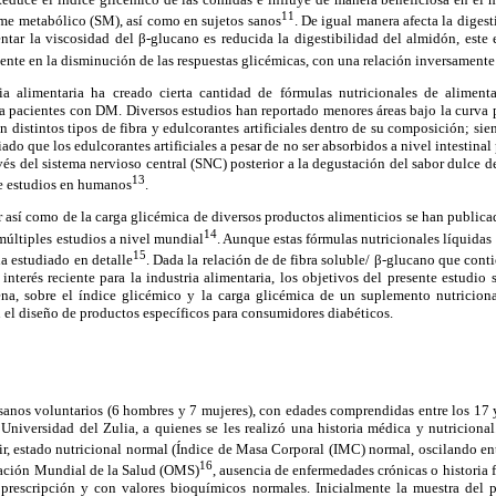
11
e metabólico (SM), así como en sujetos sanos
. De igual manera afecta la digest
tar la viscosidad del β-glucano es reducida la digestibilidad del almidón, este e
nte en la disminución de las respuestas glicémicas, con una relación inversamente
ria alimentaria ha creado cierta cantidad de fórmulas nutricionales de aliment
ra pacientes con DM. Diversos estudios han reportado menores áreas bajo la curva po
n distintos tipos de fibra y edulcorantes artificiales dentro de su composición; sie
do que los edulcorantes artificiales a pesar de no ser absorbidos a nivel intestinal
avés del sistema nervioso central (SNC) posterior a la degustación del sabor dulce d
13
e estudios en humanos
.
r así como de la carga glicémica de diversos productos alimenticios se han publica
14
múltiples estudios a nivel mundial
. Aunque estas fórmulas nutricionales líquidas 
15
ha estudiado en detalle
. Dada la relación de de fibra soluble/ β-glucano que cont
interés reciente para la industria alimentaria, los objetivos del presente estudio 
na, sobre el índice glicémico y la carga glicémica de un suplemento nutricion
n el diseño de productos específicos para consumidores diabéticos.
sanos voluntarios (6 hombres y 7 mujeres), con edades comprendidas entre los 17 y
Universidad del Zulia, a quienes se les realizó una historia médica y nutricional
ecir, estado nutricional normal (Índice de Masa Corporal (IMC) normal, oscilando e
16
zación Mundial de la Salud (OMS)
, ausencia de enfermedades crónicas o historia 
prescripción y con valores bioquímicos normales. Inicialmente la muestra del 