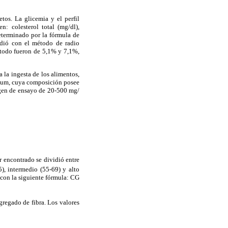
tos. La glicemia y el perfil
: colesterol total (mg/dl),
determinado por la fórmula de
idió con el método de radio
método fueron de 5,1% y 7,1%,
 la ingesta de los alimentos,
tium, cuya composición posee
gen de ensayo de 20-500 mg/
or encontrado se dividió entre
5), intermedio (55-69) y alto
 con la siguiente fórmula: CG
gregado de fibra. Los valores