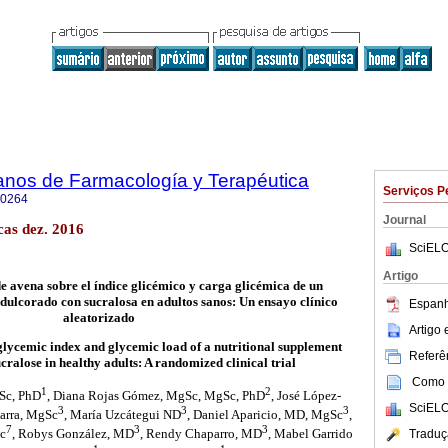
anos de Farmacología y Terapéutica
Serviços P
-0264
Journal
as dez. 2016
SciELO
Artigo
e avena sobre el índice glicémico y carga glicémica de un
dulcorado con sucralosa en adultos sanos: Un ensayo clínico
Espanh
aleatorizado
Artigo
 glycemic index and glycemic load of a nutritional supplement
Referên
cralose in healthy adults: A randomized clinical trial
Como c
1
2
gSc, PhD
, Diana Rojas Gómez, MgSc, MgSc, PhD
, José López-
SciELO
3
3
3
Parra, MgSc
, María Uzcátegui ND
, Daniel Aparicio, MD, MgSc
,
7
3
3
c
, Robys González, MD
, Rendy Chaparro, MD
, Mabel Garrido
Traduç