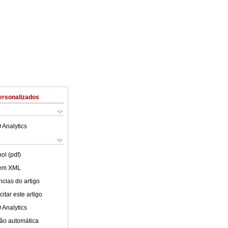
ersonalizados
 Analytics
ol (pdf)
 em XML
cias do artigo
itar este artigo
 Analytics
ão automática