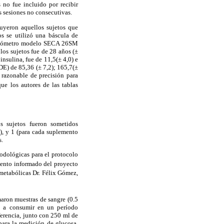
 no fue incluido por recibir
s sesiones no consecutivas.
uyeron aquellos sujetos que
s se utilizó una báscula de
tadiómetro modelo SECA 26SM
os sujetos fue de 28 años (±
insulina, fue de 11,5(± 4,0) e
 DE) de 85,36 (± 7,2); 165,7(±
 razonable de precisión para
ue los autores de las tablas
s sujetos fueron sometidos
), y 1 (para cada suplemento
s.
odológicas para el protocolo
miento informado del proyecto
etabólicas Dr. Félix Gómez,
maron muestras de sangre (0.5
io a consumir en un período
ferencia, junto con 250 ml de
para la medición de glucosa.