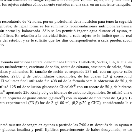
, los sujetos estaban cómodamente sentados en una sala, en un ambiente tranquilo.
n recordatorio de 72 horas, por un profesional de la nutrición para tener la seguri
 prueba; de igual forma se les suministró recomendaciones nutricionales básic
ón normal y balanceada. Sólo se les permitió ingerir agua durante el ayuno, n
hólicas. En relación a la actividad física, a cada sujeto se le indicó que no real
o del estudio, y se le solicitó que los días correspondientes a cada prueba, acudi
vio.
fórmula nutricional enteral denominada Enterex Diabetic®, Victus, C.A, la cual e
mo maltodextrina, caseinato de sodio, aceite de cártamo, caseinato de calcio, fibr
aminas y minerales. El tamaño de ración corresponde 237 ml; con un aporte caló
otales, 29,08 g de carbohidratos disponibles, de los cuales 1,8 g correspond
. El volumen final utilizado fue 408 ml de la fórmula para la obtención de 50 g 
®
utilizó 125 ml de solución glucosada Glicolab
con un aporte de 50 g de hidratos
®
um
aportando 236 Kcal y 50 g de hidratos de carbono disponibles. Se utilizó una 
®
a en hojuelas de grano entero (Quaker
) con un aporte de fibra total de 3,4 g y 
ento experimental (FN-β) fue de 2 g/100 ml, (8,2 g/50 g CHO), considerando la ca
 tomó muestra de sangre en ayunas a partir de las 7:00 a.m. después de un ayuno 
e glucosa, insulina y perfil lipídico, posteriormente de haber desayunado, se 