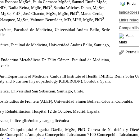
1
1
tina Escobar MgSc
, Paula Carrasco MgSc
, Samuel Durán MgSc,
Enviar 
3
3
6
 ND
, Nadia Reina, MgSc, PhD
, Sandra Wilches-Duran, MgSc
,
Indicadore
6
6
, MgSc, PhD
, José Chacón, MgSc, MgSc, PhD
, Marco Cerda,
6
3
-Velasquez, MgSc
, Valmore Bermúdez, MD, MPH, MgSc, PhD
Links rela
Compartilh
etética, Facultad de Medicina, Universidad Andres Bello, Sede
ile.
Mais
Mais
ética, Facultad de Medicina, Universidad Andres Bello, Santiago,
Permali
Endocrino-Metabólicas Dr. Félix Gómez. Facultad de Medicina,
ezuela.
nit, Department of Medicine, Carlos III Institute of Health, IMIBIC/ Reina Sofia Un
ty and Nutrition Physiopathology (CIBEROBN). Córdoba, Spain.
ética, Universidad San Sebastián, Santiago, Chile.
os Estudios de Frontera (ALEF), Universidad Simón Bolívar, Cúcuta, Colombia.
a y Rehabilitación, Hospital 12 de Octubre, Madrid, España.
avena, índice glicémico y carga glicémica
Lissé Chiquinquirá Angarita Dávila, MgSc, PhD. Carrera de Nutrición y Dieté
ede Concepción, Autopista Concepción-Talcahuano 7100 Concepción-Talcahuano,